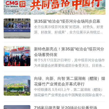
惊艳亮相。展区精选五常大米、北纬47鲜食玉
米等明星产
第35届“哈洽会”绥芬河分会场同步启幕
全方位展示绥芬河发展“好思路、好势头、好资
源、好政策、好成果”，全方位展示从传统过境
通道向现代化综合开放枢纽的迭代蜕变，彰显
绥芬河厚积薄发、蓄势腾飞的发展底气与城市
魅力。
新特色新亮点！第35届“哈洽会”绥芬河分
会场蓄势待发
将于5月17日至21日举行，其中绥芬河分会场作
为本届盛会的重要组成部分备受关注。目前各
项准备工作已全面就绪正蓄势待发。
向绿、向新、向智 第二届湖南（醴陵）烟
花爆竹产业博览会开幕式举行
中经联播讯 5月4日上午，第二届湖南（醴陵）
烟花爆竹产业博览会在中国陶瓷谷国际会展中
心开幕。国际烟花论坛协会主席邓善均，全国
烟标委主任委员、教授级高级工程师黄茶香，
716家品牌齐聚 近20场论坛轮番登场