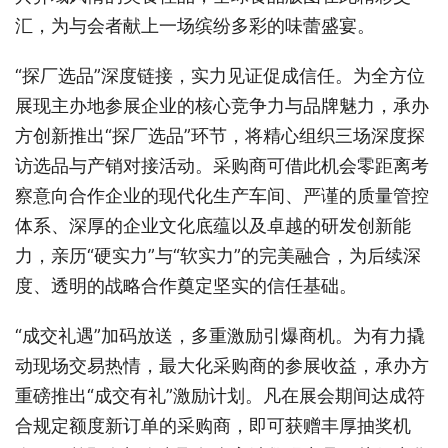
汇，为与会者献上一场缤纷多彩的味蕾盛宴。
“
探厂选品
”深度链接，实力见证促
成信任。为全方位
展现主办地参展企业的核心竞争力与品牌魅力，承办
方创新推出
“探厂选品
”环节，将精心组织三场深度探
访选品与产销对接
活动。采购商可借此机会零距离考
察意向合作企业的现代化生产车间、严谨的质量管控
体系、深厚的企业文化底蕴以及卓越的研发创新能
力，亲历
“硬实力”与“软实力”的完美融合，为后续深
度、透明的战略合作奠定坚实的信任基础。
“成交礼遇”加码放送，多重激励引爆商机。为有力撬
动现场交易热情，最大化采购商的参展收益，承办
方
重磅推出
“成交有礼
”激励计划。凡在展会期间达成符
合规定额度新订单的采购商，即可获赠丰厚抽奖机