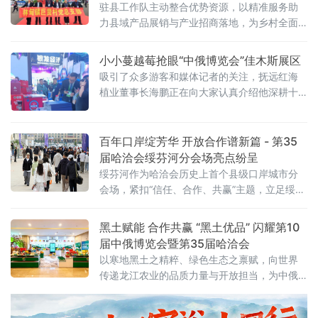
驻县工作队主动整合优势资源，以精准服务助
力县域产品展销与产业招商落地，为乡村全面
振兴蓄力赋能。展会期间，驻县工作队细致做
好各项参展保障工作，积极协调落实价值3万元
小小蔓越莓抢眼“中俄博览会”佳木斯展区
的标准展位3个、华旗饭店住宿房间4间，办理
吸引了众多游客和媒体记者的关注，抚远红海
参展人员证件45
植业董事长海鹏正在向大家认真介绍他深耕十
年精心打造的国产蔓越莓产品和基地。他说，
蔓越莓作为营养价值极高的水果，在提高免疫
力、抗氧化、清除幽门螺旋杆菌、保养和治疗
百年口岸绽芳华 开放合作谱新篇 - 第35
女性泌尿炎症等方面有显著的功效，从产地到
届哈洽会绥芬河分会场亮点纷呈
餐桌也有好多与之相关的元素与
绥芬河作为哈洽会历史上首个县级口岸城市分
会场，紧扣“信任、合作、共赢”主题，立足绥芬
河国家级对俄口岸枢纽优势，以“向北开放、产
业创新”为核心定位，打造全域联动、特色鲜明
黑土赋能 合作共赢 “黑土优品” 闪耀第10
的经贸交流平台，全方位展示百年口岸开放活
届中俄博览会暨第35届哈洽会
力与合作魅力 。
以寒地黑土之精粹、绿色生态之禀赋，向世界
传递龙江农业的品质力量与开放担当，为中俄
农业经贸合作注入新动能。此次“黑土优品”敖麓
谷雅专属展区，“黑土优品”携十大品类标杆产品