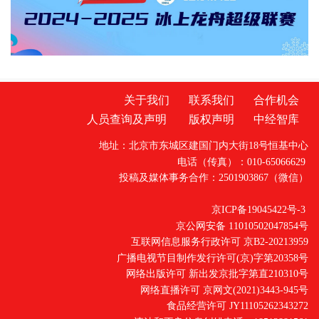
文化魂、以法聚力、携手迈向
关于我们
联系我们
合作机会
人员查询及声明
版权声明
中经智库
地址：北京市东城区建国门内大街18号恒基中心
电话（传真）：010-65066629
投稿及媒体事务合作：2501903867（微信）
京ICP备19045422号-3
京公网安备 11010502047854号
互联网信息服务行政许可 京B2-20213959
广播电视节目制作发行许可(京)字第20358号
网络出版许可 新出发京批字第直210310号
网络直播许可 京网文(2021)3443-945号
食品经营许可 JY11105262343272