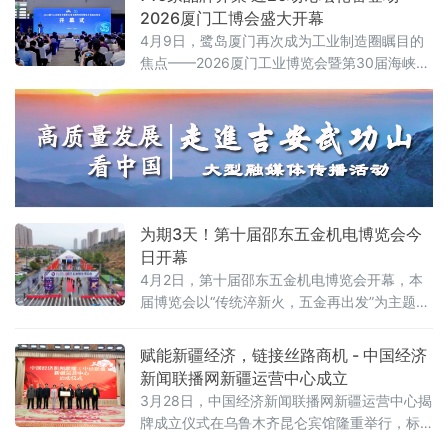
中国日用杂品流通协会会长包乾申，中国烟花
2026厦门工博会盛大开幕
爆竹协会副会长兼秘书长方华云，湖南省商务
4月9日，鹭岛厦门再次成为工业制造圈瞩目的
厅副厅长邓卫平，株洲市政协主席聂方红，醴
焦点——2026厦门工业博览会暨第30届海峡两
陵市委副书记、市长蒋长富，市人大常委会主
岸机械电子商品交易会（以下简称“厦门工博
任贺小玲、市政协主席廖胜云等领导参加。
会”）在厦门国际博览中心盛大开幕。
为期3天！第十届邵东五金机电博览会今
日开幕
4月2日，第十届邵东五金机电博览会开幕，本
届博览会以“传统淬新火，五金再出发”为主题，
为期3天，吸引国内外1280余家企业齐聚一
堂，集中展示五金机电行业的创新成果与发展
赋能新疆经济，链接丝路商机 - 中国经济
趋势，进一步擦亮“邵东五金”金字招牌，推动产
新闻联播网新疆运营中心成立
业高质量发展。
3月28日，中国经济新闻联播网新疆运营中心揭
牌成立仪式在乌鲁木齐昆仑宾馆隆重举行，标
志着又一家国家级经济媒体力量正式扎根新