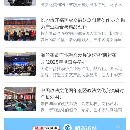
济文化类刊物正式跻身国际出版序列。此举不
仅为刊物国际化发展奠定基础，更在中国-东盟
自贸区3.0版深化合作背景下，为国内企业拓展
长沙市开福区成立微短剧创新创作协会 助
东盟市场搭
力产业融合与精品创作
标志着该区在微短剧领域迈入组织化、协同化
发展的新阶段。著名电影人、三湘名博文祥当
选协会首任主席。作为全市首个聚焦微短剧创
作与创新的行业组织，协会将致力于整合区内
海丝茶道产业融合发展论坛暨“两岸茶
优质资源，搭建合作平台，推动微短剧内容提
匠”2025年度盛会举办
质与产业升级。文祥在致辞中表示，深感责任
为进一步推动茶产业标准化、品牌化、国际化
重大，并对区委宣传部、区文联等单位的指导
进程，打造更多茶产品民族品牌，助力中华茶
支持，以及各兄弟协会和全体会员的共同努力
文化、中国茶品牌加速走向世界。为凝聚茶人
表示感谢。文祥长期
之间的交流与合作，共谋未来，深度推进互助
中国政法文化网年会暨政法文化交流研讨
共赢，以“迎马奔腾·茶香四海”为主题，海丝茶
会长沙召开
道产业融合发展论坛暨“两岸茶匠”2025年度盛
来自湖南省政法系统、高等院校、文化艺术
会”于2月1日在福建福州隆重举行。
界、新闻媒体的领导、专家、艺术家与网站同
仁近百人齐聚一堂，共襄盛会。这既是一场年
度工作的总结与展望会，也是一次政法文化与
法治精神深度融合的思想碰撞会，更是一曲以