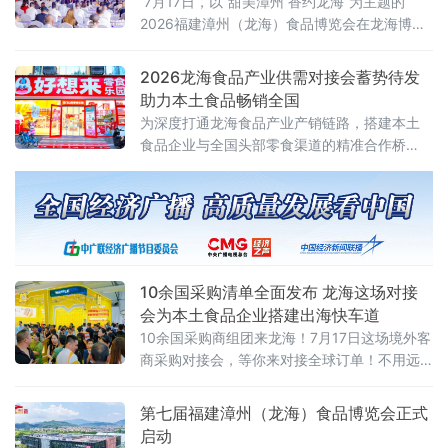
7月17日，以“甜美漳州 香约龙海”为主题的
扣“数智赋能·龙食出海”主题，正是为本土食品
2026福建漳州（龙海）食品博览会在龙海博览
企业加速拓展海外市场精准铺路。 亚马逊、京
园正式启幕，为期三天的展会搭建起集新品展
东Joybuy等头部跨
示、产业招商、产销对接、跨境出海、品牌孵
2026龙海食品产业供需对接会蓄势待发
化、文旅融合于一体的食品全产业链专业交流
助力本土食品畅销全国
平台，海内外政企代表、行业专家、采购商、
为深度打通龙海食品产业产销链路，搭建本土
媒体从业者齐聚一堂，共话食品产业高质量发
食品企业与全国头部零食渠道的精准合作桥
展新机遇。
梁，破解产销信息不对称、渠道拓展难等行业
痛点，全方位赋能龙海食品产业规模化、高质
量发展。
10余国采购清单全面发布 龙海这场对接
会为本土食品企业搭建出海快车道
10余国采购商组团来龙海！7月17日这场境外客
商采购对接会，等你来对接全球订单！不用远
渡重洋，不用大海捞针——把全球买家请到了
你家门口！2026福建漳州（龙海）食品博览会
第七届福建漳州（龙海）食品博览会正式
期间，一场专为本地企业量身打造的境外客商
启动
采购对接会，即将重磅开启。