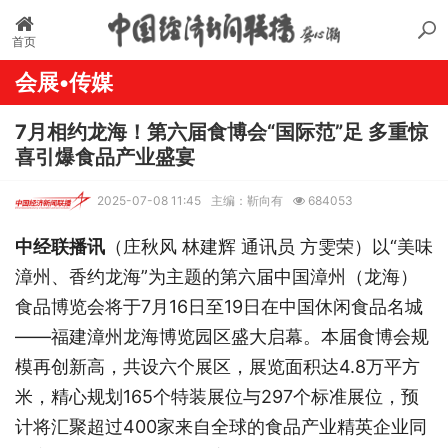
首页
会展•传媒
7月相约龙海！第六届食博会“国际范”足 多重惊
喜引爆食品产业盛宴
2025-07-08 11:45
主编：靳向有
684053
中经联播讯
（
庄秋风
林建辉
通讯员
方雯荣）
以
“美味
漳州、香约龙海”为主题的第六届中国漳州（龙海）
食品博览会将于7月16日至19日在中国休闲食品名城
——福建漳州龙海博览园区盛大启幕。本届食博会规
模再创新高，共设六个
展区，展览面积达
4.8万平方
米，精心规划165个特装展位与297个标准展位，预
计将汇聚超过400家来自全球的食品产业精英企业同