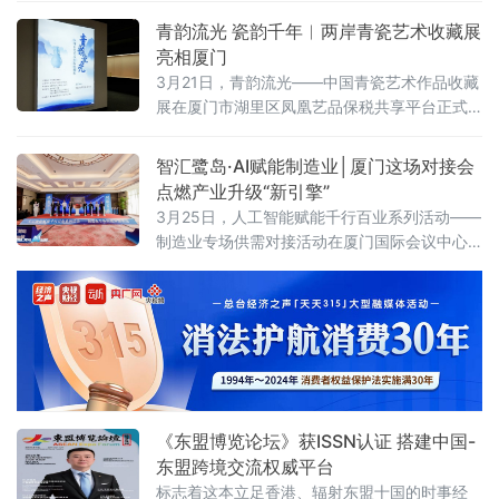
疆，为新时代新疆高质量发展注入强劲的传播
青韵流光 瓷韵千年︱两岸青瓷艺术收藏展
动能与智力支持。
亮相厦门
3月21日，青韵流光——中国青瓷艺术作品收藏
展在厦门市湖里区凤凰艺品保税共享平台正式
启幕。展览汇集全国各大窑口百余件青瓷精
品，系统展现青瓷千年文脉与当代创新，为厦
智汇鹭岛·AI赋能制造业│厦门这场对接会
门献上一场东方美学盛宴。
点燃产业升级“新引擎”
3月25日，人工智能赋能千行百业系列活动——
制造业专场供需对接活动在厦门国际会议中心
酒店举行。本次活动由厦门市工业和信息化
局、厦门火炬高技术产业开发区管理委员会主
办，福建省人工智能协会承办，中国信息通信
研究院工业互联网与物联网研究所等多家单位
协办，以搭建精准对接平台、促成产业合作、
推广典型应用场景为核心，为厦门制造业智能
化转型注入新动能。
《东盟博览论坛》获ISSN认证 搭建中国-
东盟跨境交流权威平台
标志着这本立足香港、辐射东盟十国的时事经