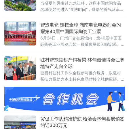
当盛夏的风拂过九龙江畔，这座中国休闲食品
名城便如约进入“食博时间”，烘焙的香气从车间
升腾而起，万千风味自闽南飘向世界，全球客
商亦闻香而至——龙海，再一次以食为媒，链
智造电瓷 链接全球 湖南电瓷电器商会闪
接全球。7月17-19日，第七届福建漳州（龙
耀第40届中国国际陶瓷工业展
海）食品博览会将如约而至！
6月24日，广州广交会展馆内，第40届中国国
际陶瓷工业展览会如一颗璀璨星辰闪耀启幕。
作为全球陶瓷产业链当之无愧的顶级盛会，它
以强大的吸引力，汇聚了来自20多个国家以及
驻村帮扶搭起产销桥梁 林甸借链博会让寒
国内800余家优质陶瓷企业。展会现场，前沿技
地特产走向全球
术琳琅满目，全方位地展现了陶瓷智能制造与
巨贤村驻村工作队全程参与推介服务，以驻村
绿色生产全链条的创新成果，生动描绘着中国
帮扶力量助力本土特色食品对接全球供应链。
陶瓷产业四十载波澜壮阔、砥砺前行的转型升
林甸坐落北纬47°松嫩平原黄金种植带，坐拥黑
级历程。在这场盛会中，湖南省电瓷电器
土、地热、湿地优质资源，本次展出绿色粮
油、深加工乳品、特色果蔬三类寒地好物。参
展前期，国家贸促会驻林甸帮扶团队筛选优质
农
贸促工作队精准护航 哈洽会林甸县展销签
约近300万元