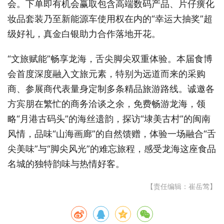
会。下单即有机会赢取包含高端数码产品、片仔癀化
妆品套装
乃至新能源车使用权在内的
“幸运大
抽奖”超
级好礼，真金白银助力合作落地开花。
“文旅赋能”畅享龙海，舌尖脚尖双重体验。本届食博
会首度深度融入文旅元素，特别为远道而来的采购
商、参展商代
表量身定制多条精品旅游路线。诚邀各
方宾朋在繁忙的商务洽谈之余，免费畅游龙海，领
略
“月港古码头”的海丝遗韵，探访“埭美古村”的闽南
风情，品味“山海画廊”的自然馈赠，体验一场融合“舌
尖美味”与“脚尖风光”的难忘旅程，感受龙海这座食品
名城的独特韵味与热情好客。
【责任编辑：崔岳莺】