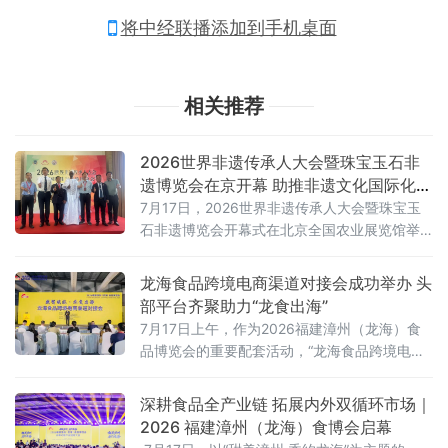
将中经联播添加到手机桌面
相关推荐
2026世界非遗传承人大会暨珠宝玉石非
遗博览会在京开幕 助推非遗文化国际化发
展
7月17日，2026世界非遗传承人大会暨珠宝玉
石非遗博览会开幕式在北京全国农业展览馆举
行。本次大会汇聚了来自海内外的千余名行业
专家、非遗传承人、侨领外宾及媒体代表，旨
龙海食品跨境电商渠道对接会成功举办 头
在共同探讨非物质文化遗产的保护传承与创新
部平台齐聚助力“龙食出海”
发展路径，推动非遗产业向国际化、普惠化迈
7月17日上午，作为2026福建漳州（龙海）食
进。
品博览会的重要配套活动，“龙海食品跨境电商
渠道对接会”在龙海区食品博览园E馆举行。龙海
素有“中国休闲食品名城”美誉，拥有超900家
深耕食品全产业链 拓展内外双循环市场｜
SC认证食品企业，产品覆盖全品类休闲食品，
2026 福建漳州（龙海）食博会启幕
远销全球百余个国家和地区。本次对接会紧