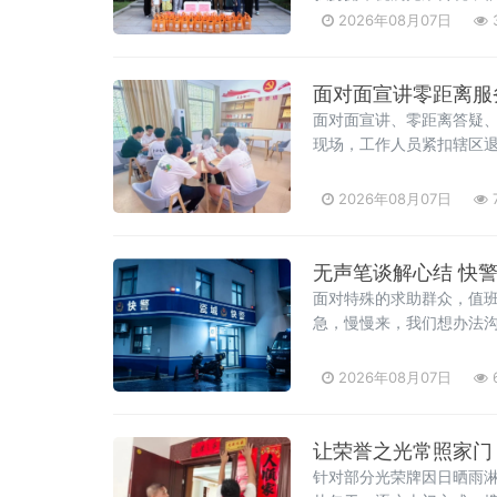
思明区工业园区管理委员会
2026年08月07日
敬军魂强担当”主题党日活
舍。干净整洁的内务环境
面对面宣讲零距离服
面对面宣讲、零距离答疑
现场，工作人员紧扣辖区
抚恤补助发放、就业创业
点政策，逐条进行详细讲
2026年08月07日
无声笔谈解心结 快
面对特殊的求助群众，值班
急，慢慢来，我们想办法沟
2026年08月07日
让荣誉之光常照家门
针对部分光荣牌因日晒雨