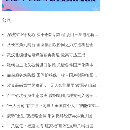
公司
•
深耕实业守初心 实干创新启新程 厦门三圈电池斩获
福建省五一劳动奖
•
从长三角到闽台 金圆集团以协同之力打造科创金融
枢纽
•
武汉北编组站电煤运输再提速 最高可达三成
•
鞍钢自主攻关破解进口依赖 关键备件国产化降本逾
六成
•
靠前服务筑防线 田间护粮保丰收 - 国寿财险衡阳县
支公司开展水稻防灾减损专项行动
•
攻克高碱煤世界难题， “无人智能军团”改写矿山叙事
- 新疆准东开发区煤炭绿色智能转型驶入深水区
•
百年矿坑变身生态绿洲 鞍钢集团治理案例入选全球
发展倡议优秀解决方案
•
“一人公司”有了行业词典！全国首个人工智能OPC团
体标准8月1日起实施
•
废砖“重生”变战略金属 汨罗循环经济再添新拼图
•
一爪破亿：福建龙海“旺家福”用2亿支鸭爪啃出国民