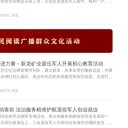
携带新光荣牌及安装工具，主动走进退役军人家中。每到一户，工
墙面，将新牌匾庄重悬挂于门楣醒目位置。“牌子旧了，但荣誉
47602 浏览
进力量 - 新龙矿业退伍军人开展初心教育活动
在烈士纪念碑前整齐列队，肃立默哀，向革命英烈敬献花篮，并重
缓步绕行烈士墓区，表达对先烈的崇高敬意和深切追思。在雷打石
40276 浏览
动靠前 法治服务精准护航退役军人创业就业
相结合的司法拥军专项活动，将法律服务和政策指导送至基层一
士兵回访座谈会上，三名退役军人代表结合自身经历踊跃发言，分