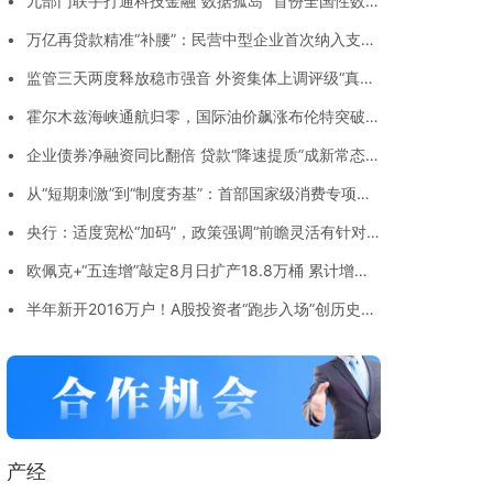
•
九部门联手打通科技金融“数据孤岛” 首份全国性数据
目录出炉
•
万亿再贷款精准“补腰”：民营中型企业首次纳入支持
范围，余额已超7600亿元
•
监管三天两度释放稳市强音 外资集体上调评级“真金
白银”加仓A股
•
霍尔木兹海峡通航归零，国际油价飙涨布伦特突破
91美元
•
企业债券净融资同比翻倍 贷款“降速提质”成新常态
央行解读上半年金融数据
•
从“短期刺激”到“制度夯基”：首部国家级消费专项规
划释放三大转向信号
•
央行：适度宽松“加码”，政策强调“前瞻灵活有针对
性”
•
欧佩克+“五连增”敲定8月日扩产18.8万桶 累计增量
直逼百万桶大关
•
半年新开2016万户！A股投资者“跑步入场”创历史第
二高，00后成增量主力
产经