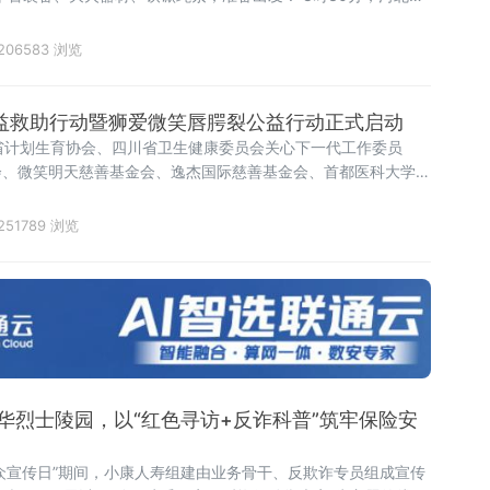
坝支队大唤起派出所所长史云平带领民警范旭佳、李佳淼开车出
作。
206583 浏览
裂公益救助行动暨狮爱微笑唇腭裂公益行动正式启动
四川省计划生育协会、四川省卫生健康委员会关心下一代工作委员
会、微笑明天慈善基金会、逸杰国际慈善基金会、首都医科大学附
・南充市中心医院联合中国狮子联会浙江代表处等爱心机构共同主
裂公益救助行动暨狮爱微笑唇腭裂公益行动" 启动仪式在南充隆重举
251789 浏览
华烈士陵园，以“红色寻访+反诈科普”筑牢保险安
险公众宣传日”期间，小康人寿组建由业务骨干、反欺诈专员组成宣传