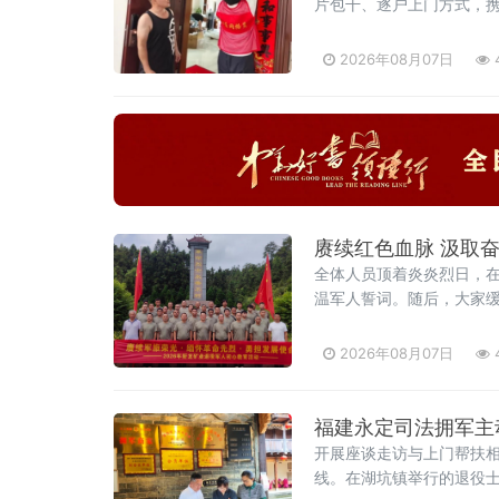
片包干、逐户上门方式，
作人员细心拆除旧牌、清理
永远新鲜
2026年08月07日
赓续红色血脉 汲取奋
全体人员顶着炎炎烈日，
温军人誓词。随后，大家
烈士陵园旁的衡宝战役
2026年08月07日
福建永定司法拥军主
开展座谈走访与上门帮扶
线。在湖坑镇举行的退役