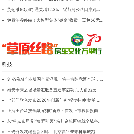
发展博览会在株洲启幕
•
货运破60万吨 通关增12.3%，绥芬河公路口岸跑出
向北开放"加速度"
•
免费午餐终结！大模型集体"掀桌"收费，豆包68元
起步，你的每句话都在烧钱
科技
•
31省份AI产业版图全景浮现：第一方阵竞逐全球，
特色省份错位突围
•
雄安未来之城场景汇服务直通车启动 助力前沿技术
从赛场走向市场
•
七部门联合发布2026年创新任务“揭榜挂帅”榜单 六
大方向24个专题面向全国征集攻关者
•
上海出台科技金融“硬核”新政：首发上市募资投向科
创比例首破40%大关
•
从“单点布局”到“集群引领” 杭州余杭区铸就全域科
创“硬核矩阵”
•
三箭齐发构建创新闭环，北京昌平未来科学城跑