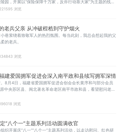
陵园，开展以“保险保障千万家，反诈行动靠大家”为主题的线下
，在红色文旅场景中面向往来市民普及反诈知识，揭露各类保险诈
221595 浏览
全。
的老兵父亲 从冲破桎梏到守护烟火
街小巷萦绕着致敬军人的热烈氛围。每当此刻，我总会想起我的父
温柔的老兵。
134843 浏览
敬 福建爱国拥军促进会深入南平政和县续写拥军深情
。8月4日，福建省爱国拥军促进会创会会长黄序和与部分会员
入原中央苏区县、闽北著名革命老区南平市政和县，看望慰问老退
建军节期间，该会系列慰问活动的重要一站。在政和县副县长陈
组书记邵建才等陪同下，慰问组一行顶着酷暑，翻山越岭，走村入
196018 浏览
下、大王厝、
永定“八个一”主题系列活动圆满收官
组织开展庆“八一”“八个一”主题系列活动，以走访慰问、红色研