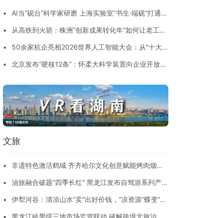
出“十五五”开局加速度
•
AI当“砚台”科学家研磨 上海实验室“书生·端砚”打通科
研全链路
•
从高铁到火箭：株洲“创新成果转化年”如何让老工业
基地“裂变”出新赛道
•
50余家杭企亮相2026世界人工智能大会：从“十大
镇馆之宝”到00后创业者，杭州AI力量全景登场
•
北京发布“硬核12条”：怀柔大科学装置向企业开放专
项机时，五年3亿元奖励激活“国之重器”
文旅
•
非遗特色激活鹤城 齐齐哈尔文化创意赋能烤肉烟火
出圈
•
油旅融合破题“四季长红” 黑龙江发布自驾游系列产品
邀客入林海
•
伊犁河谷：清凉山水“卖”出好价钱，“凉资源”蝶变“热
产业”
•
黑龙江哈黑绥三地市场监管联动 破解跨境文旅治理