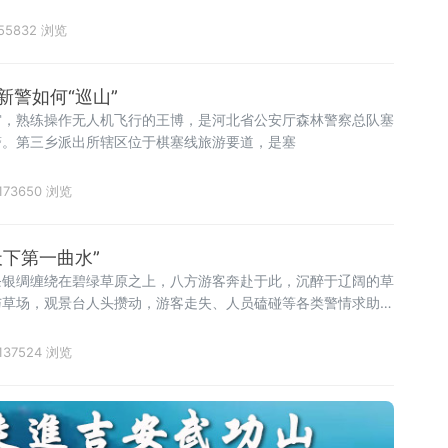
的适应过程，以及参与基层治理、助力家乡建设的实践体会。区退
真记录他们在退役安置、岗位适配、职业发
55832 浏览
新警如何“巡山”
霄，熟练操作无人机飞行的王博，是河北省公安厅森林警察总队塞
警。第三乡派出所辖区位于棋塞线旅游要道，是塞
173650 浏览
天下第一曲水”
条银绸缠绕在碧绿草原之上，八方游客奔赴于此，沉醉于辽阔的草
与草场，观景台人头攒动，游客走失、人员磕碰等各类警情求助接
任，守护万千游客的旅途平安。她们是新警刘丰婧，辅警刘红艳，
警花搭档。刚入警不久的刘丰婧，主动走出办公室，扎根景区一线
137524 浏览
二年驻守此地，熟稔