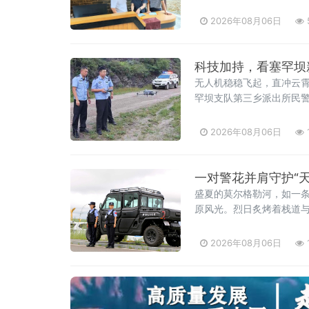
享了从军营转向地方生活
役军人事务局工作人员认
2026年08月06日
科技加持，看塞罕坝
无人机稳稳飞起，直冲云
罕坝支队第三乡派出所民
2026年08月06日
一对警花并肩守护“
盛夏的莫尔格勒河，如一
原风光。烈日炙烤着栈道
连不断。她们扛起执勤重
莫尔格勒河景区警务室的
2026年08月06日
执勤。搭档刘红艳已是第