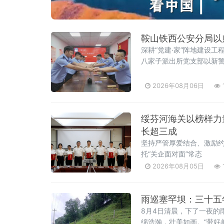
鞍山铁西公安分局以
深耕“党建·家”阵地建设
八家子派出所党支部以新警
热烈，既是一次警营精神
力、激发青年民警干事创
2026年08月06日
书记齐晓峰介绍了结对师
绥芬河海关以榜样力
长超三成
坚持严管厚爱结合、激励
托“关企面对面”常态
2026年08月05日
雨巡塞罕坝：三十五
8月4日清晨，下了一夜的
绵浩瀚，壮美如画。“带好