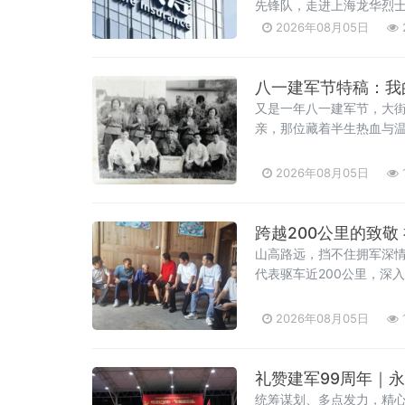
先锋队，走进上海龙华烈士
反保险欺诈专项宣传活动
2026年08月05日
骗套路，守护群众财产安
八一建军节特稿：我
又是一年八一建军节，大
亲，那位藏着半生热血与
2026年08月05日
跨越200公里的致
山高路远，挡不住拥军深情
代表驱车近200公里，深
役军人。这是今年“八一”
海、县退役军人事务局党
2026年08月05日
户，先后走访了杨源乡楼
礼赞建军99周年｜
统筹谋划、多点发力，精心