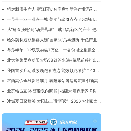
•
锚定新质生产力 浙江国资智库启动新兴产业系列研
究交流
•
一节带一业一业兴一城 美食节牵引齐齐哈尔烤肉产
业提质升级
•
从“建圈强链”到“场景营城”：成都高新区的产业“进化
论”
•
哈尔滨制造双集群入选“国家队”后再进阶 千亿产业版
图加速成型
•
粤苏半年GDP双双突破7万亿，十省份增速跑赢全国
大盘 - “十五五”开局之年各省份经济半年报透视
•
北大荒集团查哈阳农场5321管水法+氮肥前移打出精
细夏管组合拳
•
我国首次启动碳效领跑者遴选 能效领跑者扩至43个
行业
•
武西高铁全线贯通满月 襄阳东站暑运客流量创新高
•
业态错位互补 资源双向赋能│福建永泰双康养IP构建
身心同养旅居新范式
•
冰城夏日聚群英 太阳岛上话“新质”- 2026企业家太
阳岛年会擘画东北振兴新图景