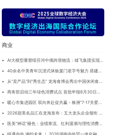
卤味新赛道
商业
•
AI大模型重塑绥芬河中俄跨境物流：雄飞集团实现单
证5分钟通关，班列开行量5个月跃升10倍
•
40余名中美青年沉浸式体验厦门老字号魅力 搭建文
化交流新纽带
•
从“卖产品”到“秀生态” 龙海食博会秀出中国休闲食
品“硬家底”
•
商务部启动三年绿色消费试点 首批申报8月30日截
止
•
暖心市集进园区 双向奔赴促共赢 - 株洲“7·17关爱
日”食品行业展销侧记
•
2026甜美名品汇在龙海发布：五大龙头企业领衔 开
启县域食品品牌化新征程
•
医美“神话”褪色：业绩寒流、红利退潮与理性消费者
的三重围剿
•
链通内外 湘约未来 ｜ 2026湖南内外贸一体化融合