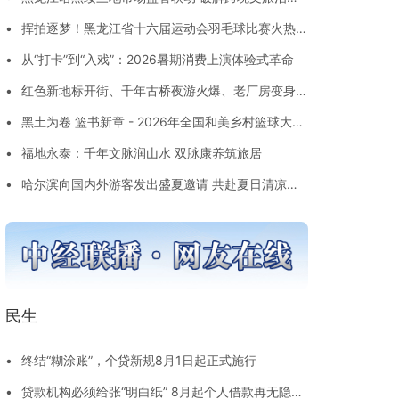
难题
•
挥拍逐梦！黑龙江省十六届运动会羽毛球比赛火热开
赛
•
从“打卡”到“入戏”：2026暑期消费上演体验式革命
•
红色新地标开街、千年古桥夜游火爆、老厂房变身打
卡地 - 石家庄文旅“体验感”拉满
•
黑土为卷 篮书新章 - 2026年全国和美乡村篮球大赛
（村BA）北部大区赛“乡聚”宝清
•
福地永泰：千年文脉润山水 双脉康养筑旅居
•
哈尔滨向国内外游客发出盛夏邀请 共赴夏日清凉美
好之约
民生
•
终结“糊涂账”，个贷新规8月1日起正式施行
•
贷款机构必须给张“明白纸” 8月起个人借款再无隐性