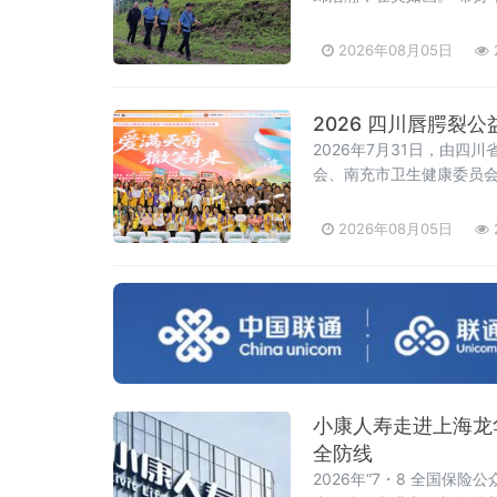
公安厅森林警察总队塞罕
发，开始了当天的巡逻工
2026年08月05日
2026 四川唇腭
2026年7月31日，由
会、南充市卫生健康委员
属北京安贞医院南充医院
办的 "2026 四川唇腭
2026年08月05日
行。
小康人寿走进上海龙
全防线
2026年“7・8 全国保