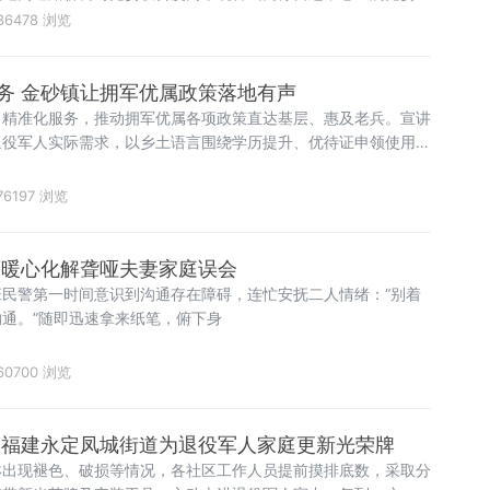
等单位，于8月6日走进武警某部，共同开展“情系军营砺初心 致
36478 浏览
动。在武警官兵引导下，参加活动的党员代表参观了营区官兵宿
、棱
务 金砂镇让拥军优属政策落地有声
、精准化服务，推动拥军优属各项政策直达基层、惠及老兵。宣讲
退役军人实际需求，以乡土语言围绕学历提升、优待证申领使用、
扶持、技能培训、医疗保障、社保接续、困难帮扶、权益维护等重
解。针对部分老兵
76197 浏览
警暖心化解聋哑夫妻家庭误会
民警第一时间意识到沟通存在障碍，连忙安抚二人情绪：“别着
通。”随即迅速拿来纸笔，俯下身
60700 浏览
 福建永定凤城街道为退役军人家庭更新光荣牌
淋出现褪色、破损等情况，各社区工作人员提前摸排底数，采取分