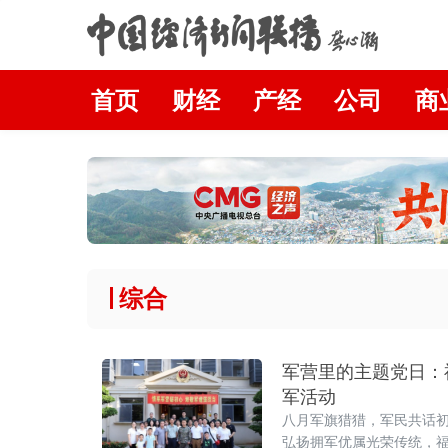
首页
财经
产经
公司
商
综合
军营里的主题党日：
军活动
八月军旗猎猎，军民共话初
弘扬拥军优属光荣传统，