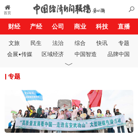
首页
财经
产经
公司
商业
科技
直播
文旅
民生
法治
综合
快讯
专题
会展•传媒
区域经济
中国智造
品牌中国
﹀
数字经济
生态中国
匠心中国
大健康
专题
一带一路
公益中国
经济与法
文化•体育
广角镜
艺苑人生
美丽家园
政府法制
商业电讯
城市之声
中国风
县域经济
营商中国
新农村
科创中国
名医堂
基层党建
廉政中国
双拥中国
警界故事
教育通讯
新消费
社会
中经时评