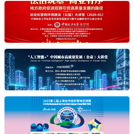
乡村振兴
中国开发区
部委直通车
聚焦商协会
宏观经济信息
环球资讯
投资要闻
中经专访
付费资讯
企业快讯
农业
财金要闻
家私•家电
经济视野
传承
汽车•房地产
财商人物
旅游新干线
安全生产