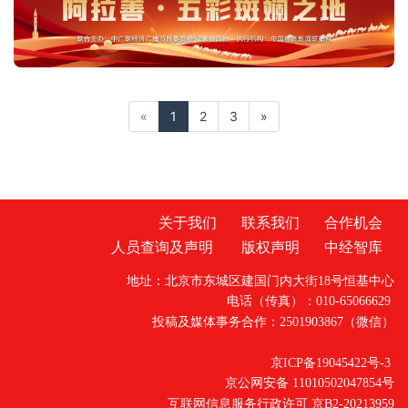
«
1
2
3
»
关于我们
联系我们
合作机会
人员查询及声明
版权声明
中经智库
地址：北京市东城区建国门内大街18号恒基中心
电话（传真）：010-65066629
投稿及媒体事务合作：2501903867（微信）
京ICP备19045422号-3
京公网安备 11010502047854号
互联网信息服务行政许可 京B2-20213959