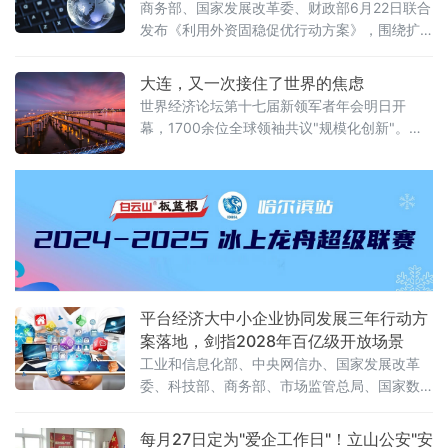
商务部、国家发展改革委、财政部6月22日联合
发布《利用外资固稳促优行动方案》，围绕扩
大市场准入、提升外商投资便利度、提高投资
促进水平、健全外商投资服务保障体系、优化
大连，又一次接住了世界的焦虑
外资管理等五方面提出15条政策举措。这是“十
世界经济论坛第十七届新领军者年会明日开
五五”开局之年，中国在稳外资领域推出的又一
幕，1700余位全球领袖共议"规模化创新"。黄
重磅政策组合拳。服务业、金融业、医药产业
渤海之滨，风起云涌。距世界经济论坛第十七
全面扩围在扩大市场准入方面，方案打出了一
届新领军者年会（2026大连夏季达沃斯论坛）
套“组合拳”。服务业领域，稳步扩大职业技能
开幕仅剩一天，大连国际会议中心内各类指示
牌已安装完毕，近千台纯电动保障车辆整齐列
阵，各项筹备工作全部就绪。6月23日至25
日，来自90多个国家和地区的1700余名政商学
界领袖将齐聚大连，围绕"规
平台经济大中小企业协同发展三年行动方
案落地，剑指2028年百亿级开放场景
工业和信息化部、中央网信办、国家发展改革
委、科技部、商务部、市场监管总局、国家数
据局七部门联合印发《促进平台经济大中小企
业协同发展行动方案（2026—2028年）》（工
每月27日定为"爱企工作日"！立山公安"安