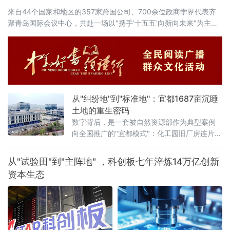
来自44个国家和地区的357家跨国公司、700余位政商学界代表齐
聚青岛国际会议中心，共赴一场以"携手'十五五'向新向未来"为主题
的开放之约。
从"纠纷地"到"标准地"：宜都1687亩沉睡
土地的重生密码
数字背后，是一套被自然资源部作为典型案例
向全国推广的"宜都模式"：化工园旧厂房连片征
收再开发、破产重整盘活"纠纷地"、"链主入驻
+靶向补链"激活"僵尸地块"——三板斧招招见
从"试验田"到"主阵地" ，科创板七年淬炼14万亿创新
血。
资本生态