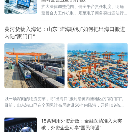
扩大法律调整范围、健全平台责任制度、明确
监管合力工作机制、规范电子商务突出违法行
为、深化电子商务开放合作
黄河货物入海记：山东“陆海联动”如何把出海口搬进
内陆“家门口”
以一场深刻的物流变革，将“出海口”搬到沿黄内陆地区的“家门口”。
目前，山东港口已在全国累计布局建设56个内陆港，开通109条海
铁联运班列，2025年海铁联运箱量突破460万标准箱。
15条利用外资新政：金融医药准入大突
破，外资企业可享“国民待遇”