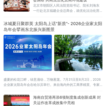
会调研 共商法治化营商环境建设
乡村振兴
中国开发区
部委直通车
聚焦商协会
北京市朝阳区人民法院党组书记、院长刘海东
一行赴北京福建企业总商会，就优化法治化营
宏观经济信息
环球资讯
投资要闻
中经专访
商环境、为商会及民营企业提供精准法律保障
付费资讯
企业快讯
农业
财金要闻
开展专题调研座谈。
冰城夏日聚群英 太阳岛上话“新质”- 2026企业家太阳
家私•家电
经济视野
传承
汽车•房地产
岛年会擘画东北振兴新图景
财商人物
旅游新干线
安全生产
盛夏的松花江畔，绿意涌动，万物葱茏。7月31日至8月2日，2026
企业家太阳岛年会在哈尔滨举行。来自海内外的工商界精英、专家
学者齐聚这座生态之岛，共话开放机遇，共谋合作新篇。历经四届
打磨，企业家太阳岛年会已成长为新华社社级标志性论坛，形成“南
海南自贸港再添6项制度集成创新成果 封
有博鳌，北有太阳岛”的全国产业对话IP。本届年会以“新质生产力：
关运作改革成效集中亮相
新突破 新途径 新局面 新成果”为核心主题，锚定哈尔滨“三城三