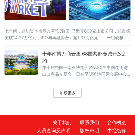
七年间，这块资本市场改革"试验田"已聚齐609家上市公司，总市值
突破14.27万亿元，IPO与再融资合计超1.37万亿元——一组硬核数
据，勾勒出中国"硬科技"资本生态从无到有、由小到大的完整跃迁。
近13%研发投入强度，七年稳居A股之首如果说创新是引擎，资本便
十年南博万商云集 68国共赴春城开放之
是燃料。科创板连续七年保持近13%的研发投入强度，远超全社会
约
研发经
第十届中国—南亚博览会暨第30届中国昆明进
出口商品交易会11日在昆明滇池国际会展中心
开幕。68个国家、地区和国际组织参展参会，
南亚、东南亚及RCEP成员国首次实现全覆盖，
加载更多
展览规模与国际化程度均创历史新高。本届南
博会以"团结协作、共谋发展"为主题，会期6
天。商务部副部长鄢东在此前国新办发布会上
介绍，2025年中国与南亚国家贸易额突破2000
亿美元大关
关于我们
联系我们
合作机会
人员查询及声明
版权声明
中经智库