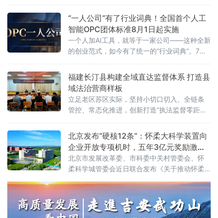
局。辽宁高院党组书记、院长葛迪，树立和践
行正确政绩观学习教育省委第七督导组组长任
“一人公司”有了行业词典！全国首个人工
长海，辽宁省委宣传部副部长琚慧敏，省委政
智能OPC团体标准8月1日起实施
法委政治部主任朱贺麟，省委网信办副主任
一个人加AI工具，就等于一家公司——这种全新
的创业范式，如今有了统一的“行业词典”。7月3
日，由浙江省数字经济发展中心、浙江省智能
经济与智慧城市促进会牵头，联合杭州市上城
福建长汀县构建全域直达监督体系 打造县
区科技经信局、阿里云等14家单位共同编制的
域法治营商样板
《人工智能OPC术语》团体标准正式发布，将
立足老区苏区实际，坚持小切口切入、全链条
于8月1日起实施。这是国内首个聚焦人工智能
管控、常态化推进，创新打造“执法监督零距
OPC（One Person Company，一人公司）领
离”工作模式，构建“哨点前置、嵌入监督、多元
域的术语类标
共治”的行政执法监督体系，推动监督力量直抵
北京发布“硬核12条”：怀柔大科学装置向
一线、执法行为全面规范，让市场主体在可预
企业开放专项机时，五年3亿元奖励激
期、规范化、法治化的执法
活“国之重器”
北京市发展改革委、市科委中关村管委会、怀
柔科学城管委会近日联合发布《关于推动怀柔
科学城重大科技基础设施高效管理运行的有关
措施》（以下简称《措施》），从优化组织建
设模式、支持开展重大科研任务、健全开放运
行机制、支持科技成果转化落地等四个方面推