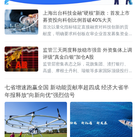
上海出台科技金融“硬核”新政：首发上市
募资投向科创比例首破40%大关
首次以量化指标锚定直接融资对科技创新的贡
献度，明确要求科创板在审企业首发募集资金
用于研发及产业化的比例不低于40%，并推出
全国首个“科技型企业并购重组绿色通道”机制。
监管三天两度释放稳市强音 外资集体上调
新政直击硬科技企业从初创到上市全周期的融
评级“真金白银”加仓A股
资痛点，被
监管层密集表态之际，花旗集团、渣打银行、
高盛、摩根士丹利、瑞银等多家国际顶级投行
同步上调A股评级或发布看多研报，外资正在用
实际行动表达对中国资产的乐观态度。
七省增速跑赢全国 新动能贡献率超四成 经济大省半
年报释放“向新向优”强烈信号