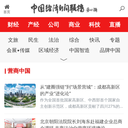
首页
财经
产经
公司
商业
科技
直播
文旅
民生
法治
综合
快讯
专题
会展•传媒
区域经济
中国智造
品牌中国
﹀
数字经济
生态中国
匠心中国
大健康
营商中国
一带一路
公益中国
经济与法
文化•体育
广角镜
艺苑人生
美丽家园
政府法制
从“建圈强链”到“场景营城”：成都高新区
商业电讯
城市之声
中国风
县域经济
的产业“进化论”
作为全国首批国家高新区、中西部首个国家自
营商中国
新农村
科创中国
名医堂
主创新示范区，成都高新区贡献了四川27%的专
基层党建
廉政中国
双拥中国
警界故事
精特新“小巨人”企业、25%的国家高新技术企业
以及超过50%的科创板上市公司
北京朝阳法院院长刘海东赴福建企业总商
教育通讯
新消费
社会
中经时评