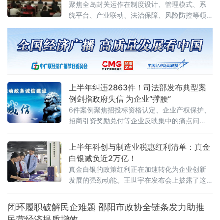
聚焦全岛封关运作在制度设计、管理模式、系
统平台、产业联动、法治保障、风险防控等领
域的改革创新，带有海南自贸港的鲜明标签。
当天举行的新闻发布会上，海南省委副秘书
长、省委深改办（自贸港工委办）常务副主任
关继荣介绍，本批6项案例体现了三个突出特
点：高辨识度的创新性、多维制度
上半年纠违2863件！司法部发布典型案
例剑指政府失信 为企业“撑腰”
6件案例聚焦招投标资格认定、企业产权保护、
招商引资奖励兑付等企业反映集中的痛点问
题，行政复议机关以有力纠治向行政机关违法
不当行为“亮剑”，为纵深推进全国统一大市场建
上半年科创与制造业税惠红利清单：真金
设提供了坚实的法治保障。数据显示，2026年1
白银减负近2万亿！
至6月，全国各级行政复议机构依法履行监督职
真金白银的政策红利正在加速转化为企业创新
发展的强劲动能。王世宇在发布会上披露了这
份近2万亿元“红利清单”的具体构成。其中，研
发费用加计扣除等支持企业创新投入和技术转
闭环履职破解民企难题 邵阳市政协全链条发力助推
让的政策减税
民营经济提质增效