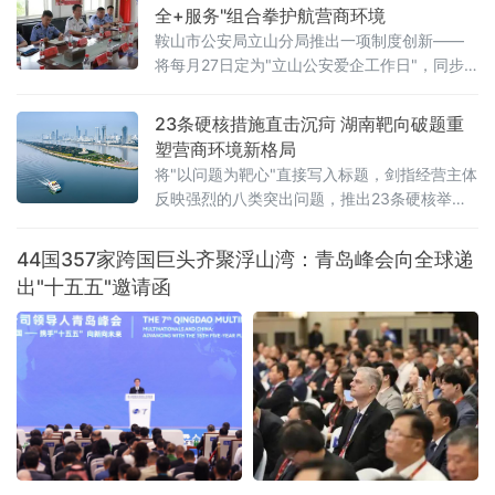
信部联信管〔2026〕119号），以系统性制度
全+服务"组合拳护航营商环境
设计打通大中小企业融通堵点，为平台经济转
鞍山市公安局立山分局推出一项制度创新——
型升级按下"加速键"。关键数据亮眼：三批清
将每月27日定为"立山公安爱企工作日"，同步
单、百个试点、六十个场景方案明确，到2028
发布三大常态化惠企举措，并组织辖区20余家
年，平台经济大中小企业协同发
重点企业开展安全警示教育、专项培训及实战
23条硬核措施直击沉疴 湖南靶向破题重
化应急演练，以"无事不扰、有求必应"为原则，
塑营商环境新格局
探索警企联动服务营商环境新路径。鞍山水文
将"以问题为靶心"直接写入标题，剑指经营主体
局、鞍山市第八中学、冀东水泥、交运旅游汽
反映强烈的八类突出问题，推出23条硬核举
车有限公司、红旗大酒店等20余家企业单位代
措，以可量化、可考核、可追溯的制度设计，
表参加活动。安全
向全省营商环境的堵点痛点发起集中攻坚。精
44国357家跨国巨头齐聚浮山湾：青岛峰会向全球递
准聚焦：八大领域，靶向施策与以往温和表述
出"十五五"邀请函
不同，此次湖