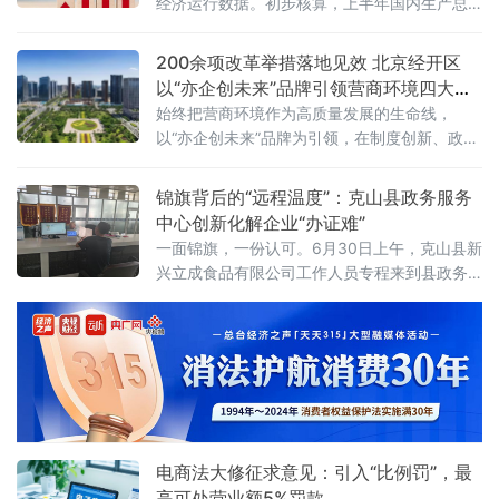
经济运行数据。初步核算，上半年国内生产总
值（GDP）695704亿元，按不变价格计算，同
比增长4.7%。分季度看，一季度GDP同比增长
200余项改革举措落地见效 北京经开区
5.0%，二季度增长4.3%。在当日国新办举行的
以“亦企创未来”品牌引领营商环境四大维
新闻发布会上，国家统计局副局长毛盛勇
度跃升
始终把营商环境作为高质量发展的生命线，
用“稳、韧、新、优”四个关键词概括了上半年经
以“亦企创未来”品牌为引领，在制度创新、政务
济运行的基本态势。7月16日，国家统计局国民
服务、要素保障和数字赋能四大维度持续发
经济核算司司长郑
力，充分发挥全市营商环境改革试验田和示范
锦旗背后的“远程温度”：克山县政务服务
区作
中心创新化解企业“办证难”
一面锦旗，一份认可。6月30日上午，克山县新
兴立成食品有限公司工作人员专程来到县政务
服务中心，将一面绣有“为民解忧办实事，热情
服务暖人心”的锦旗送到“企业之家”窗口，对该
窗口工作人员在其业务办理过程中提供的专业
高效、贴心暖心服务表达诚挚谢意。此次企业
申办的业务情况复杂、办理难度较大。该事项
涉及农民合作社、村集体等多方主体，关联范
围广、人员分布散
电商法大修征求意见：引入“比例罚”，最
高可处营业额5%罚款