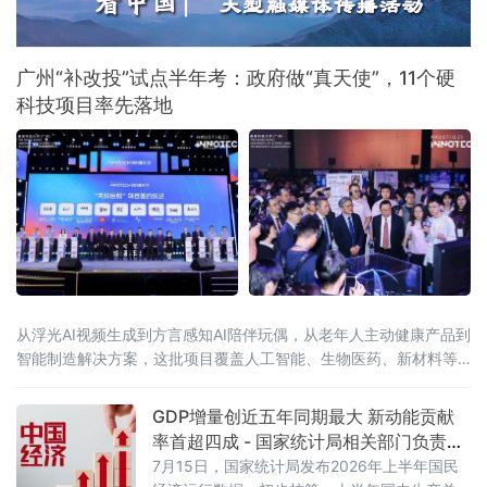
出12条举措。这是怀柔综合性国家科学中心进
入“运行为主”新阶段后，北京首次系统出台针对
重大科技基础设施集群的全链条管理运行政策
广州“补改投”试点半年考：政府做“真天使”，11个硬
科技项目率先落地
从浮光AI视频生成到方言感知AI陪伴玩偶，从老年人主动健康产品到
智能制造解决方案，这批项目覆盖人工智能、生物医药、新材料等
广州战略性新兴产业赛道。而半年前，它们中的大多数还只是实验
室里一个“
GDP增量创近五年同期最大 新动能贡献
率首超四成 - 国家统计局相关部门负责人
解读中国经济半年报
7月15日，国家统计局发布2026年上半年国民