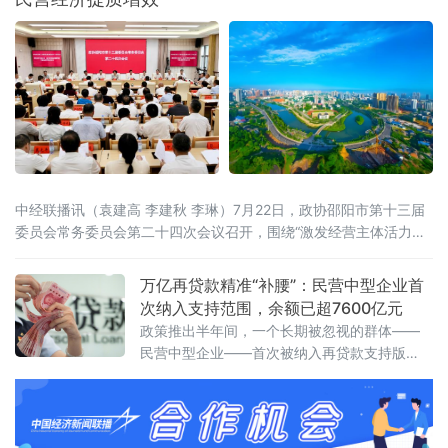
中经联播讯（袁建高 李建秋 李琳）7月22日，政协邵阳市第十三届
委员会常务委员会第二十四次会议召开，围绕“激发经营主体活力，
助力民营经济提质增效”开展协商议政。邵阳市委书记程蓓出席并讲
话，市政协主席周文主持。会上审议通过了《关于“激发经营主体活
万亿再贷款精准“补腰”：民营中型企业首
力，助力民营经济提质增效”向中共邵阳市委、市人民政府的建议
次纳入支持范围，余额已超7600亿元
案》。这场协商议政，标志着邵阳市政协围绕同一议题，完成了从
政策推出半年间，一个长期被忽视的群体——
专题调研、跨省考察、联合行动到建言建策的
民营中型企业——首次被纳入再贷款支持版
图，长期困扰它们的“腰部悬空”融资困局正在被
打破。