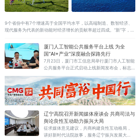
9个省份中有7个增速高于全国平均水平，以高端制造、数智经济、
现代服务为代表的新动能对经济增长的贡献率超过四成。“新”字，成
为解读这份“期中答卷”最鲜明的关键词。总量攀新高，七省增速跑赢
全国从经济总量看，多
厦门人工智能公共服务平台上线 为全
国“AI+产业”深度融合探路先行
7月23日，厦门市工信息局举行厦门市人工智能
公共服务平台正式启动上线新闻发布会，标志
着厦门在全国率先探索“AI+企业服务”深度融合
模式，为千行百业安装上“AI引擎”，助力全市数
字经济迈向高质量发展新阶段。打造一体化人
工智能公共服务载体此次上线的平台以“慧企
云”为基础，集技术赋能、资源整合、产业驱动
于一体，提供行业报告定制、AI全能力超市、场
辽宁高院召开新闻媒体座谈会 共商司法与
景供需匹配、AI投融资、具身智
舆论良性互动助力振兴大局
征求媒体意见建议，共商构建良性互动格局，
讲好新时代法院故事，服务辽宁振兴发展大