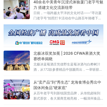
40余名中美青年沉浸式体验厦门老字号魅
目标，《扩大消费“十五五”规划》更是将茶叶列为历史经典产业；桐
力 搭建文化交流新纽带
柏茶产业深度契合国家
日前，一场跨越太平洋的文化对话——“寻访厦
门老字号”拍照打卡活动在中山路百年骑楼下展
开。作为“友行中国，趣淘厦门”——2026美
国“青年大使”鹭岛行系列活动之一，本次活动在
厦门市外办和厦门市商务局指导下，由外图
（厦门）文化传播有限公司和厦门老字号协会
共同承办。
北极冰双奖加冕 | 2026 CFWA果酒大奖
赛榜单揭晓
北极冰蓝莓酒庄凭借野生蓝莓冰酒与白桦树汁
酒，从172款参赛精品中脱颖而出，一举斩获金
奖、银奖两枚奖牌。
从“卖产品”到“秀生态” 龙海食博会秀出中
国休闲食品“硬家底”
从百年老字号到新锐国货品牌，从传统卤味到
新式茶饮，各大展商竞相亮相，一幅漳州食品
产业高质量发展的生动画卷正徐徐展开。中国