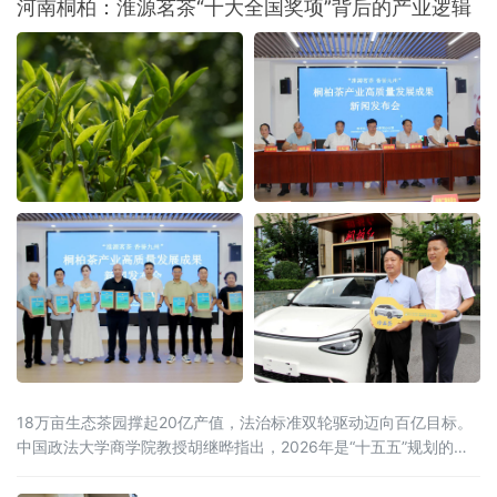
河南桐柏：淮源茗茶“十大全国奖项”背后的产业逻辑
18万亩生态茶园撑起20亿产值，法治标准双轮驱动迈向百亿目标。
中国政法大学商学院教授胡继晔指出，2026年是“十五五”规划的开
局之年，工信部等五部门联合印发《茶产业提质升级指导意见
（2026—2030年）》，明确到2030年全产业链规模达1.5万亿元的