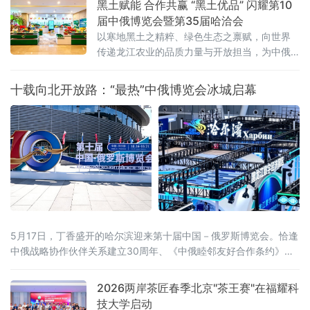
黑土赋能 合作共赢 “黑土优品” 闪耀第10
新”的经营理念，走出一条独具特色的非遗产业
届中俄博览会暨第35届哈洽会
化发展之路。守古法：一丝一毫不能丢走进湖
以寒地黑土之精粹、绿色生态之禀赋，向世界
南一碗陈记食品科技有限公司，现代化标准化
传递龙江农业的品质力量与开放担当，为中俄
厂房错落雅致，生产资质完备、行业荣誉亮
农业经贸合作注入新动能。此次“黑土优品”敖麓
眼。作为岳阳农业产业化龙头企业、高新技术
谷雅专属展区，“黑土优品”携十大品类标杆产品
十载向北开放路：“最热”中俄博览会冰城启幕
企业
惊艳亮相。展区精选五常大米、北纬47鲜食玉
米等明星产
5月17日，丁香盛开的哈尔滨迎来第十届中国－俄罗斯博览会。恰逢
中俄战略协作伙伴关系建立30周年、《中俄睦邻友好合作条约》签
署25周年，本届博览会以526项首款新品集中首发、近100场配套活
动同步推进的空前规模，交出十年向北开放的“成绩单”，也为正在提
2026两岸茶匠春季北京"茶王赛"在福耀科
速的中俄经贸合作注入全新动能。当天，国家主席习近平同俄罗斯
技大学启动