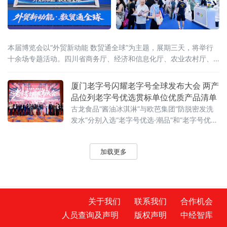
本届博览会以“外贸新动能 数贸通全球”为主题，展期三天，将举行
十余场专题活动。四川省商务厅、经济和信息化厅、农业农村厅、
成都海关等多部门联合解读政策，合力推动跨境贸易高质量发展。
规模空前：九大综试区与300家工厂集结“出海”本届博览会展览面积
厦门老字号闪耀老字号全球发布大会 两产
约2万平方米，设置跨境电商综试区、出口平
品位列老字号优选贯标单位优质产品清单
古龙食品“酱油冰淇淋”与欧芭集团“防脱密发洗
发水”分别入选“老字号优选·潮品”和“老字号优选
·新品”名录。本次大会以“东方新势 潮领全球”为
主题，由中国中小商业企业协会、数字创新专
加载更多
业委员会、老字号协同创新中心（传播推广）
共同主办。来自政府相关部门、20个
关于我们
联系我们
合作机会
人员查询及声明
版权声明
中经智库