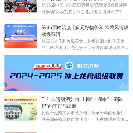
会，总面积 112.5 平方米，聚焦齐齐
第35届中国·哈尔滨国际经济贸易洽谈会绥芬河
分会场"驱动贸易新业态 制度创新育商机"中俄
特色商品首发首展首秀专场活动近日在绥芬河
国际商贸中心举办。近百款中俄特色新品集中
第35届哈洽会 | 多元好物荟萃 跨境风情燃
亮相，10家中外重点企业登台推介，精准匹配
动绥芬河
双边市场供需，为中俄跨境贸易转型升级注入
从匠心木作到跨境美食，从经典酒水到手工臻
强劲动能。
品，琳琅满目、亮点纷呈，全方位展现口岸跨
境商贸的活力与魅力 。
千年非遗甜酒如何"出圈"？湖南“一碗陈
记”的守正与出新
扎根于湖南汨罗市长乐镇、传承千年的长乐甜
酒是湖南省非物质文化遗产、国家地理标志保
护产品。在众多本土品牌中，一碗陈记食品科
技有限公司凭借创始人陈新意“守古法、敢创