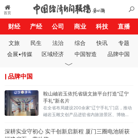
首页
财经
产经
公司
商业
科技
直播
文旅
民生
法治
综合
快讯
专题
会展•传媒
区域经济
中国智造
品牌中国
﹀
数字经济
生态中国
匠心中国
大健康
品牌中国
一带一路
公益中国
经济与法
文化•体育
广角镜
艺苑人生
美丽家园
政府法制
鞍山岫岩玉依托省级文旅平台打造“辽宁
商业电讯
城市之声
中国风
县域经济
手礼”新名片
在全省布局建设200余家“辽宁手礼”门店，推动
营商中国
新农村
科创中国
名医堂
岫岩玉雕文创产品进驻省内旅游景区、博物
基层党建
廉政中国
双拥中国
警界故事
馆、机场等核心文旅消费场景，让岫岩玉走出
深山，打造代表辽宁地域特色的文旅伴手礼。
深耕实业守初心 实干创新启新程 厦门三圈电池斩获
教育通讯
新消费
社会
中经时评
岫岩玉是辽宁标志性文化瑰宝，玉雕非遗技艺