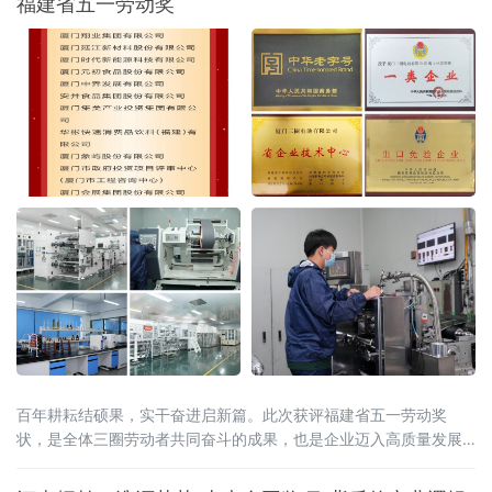
福建省五一劳动奖
承载着厚
乡村振兴
中国开发区
部委直通车
聚焦商协会
宏观经济信息
环球资讯
投资要闻
中经专访
付费资讯
企业快讯
农业
财金要闻
家私•家电
经济视野
传承
汽车•房地产
财商人物
旅游新干线
安全生产
百年耕耘结硕果，实干奋进启新篇。此次获评福建省五一劳动奖
状，是全体三圈劳动者共同奋斗的成果，也是企业迈入高质量发展
新阶段的重要里程碑。