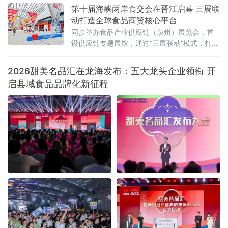
经济新闻联播深入展会一线，记录这场食品盛
第十届海峡两岸食交会在晋江启幕 三展联
宴的精彩瞬间
动打造全球食品商贸核心平台
同步举办食品产业供应链（泉州）展览会，首
设供应链专题展馆，通过“三展联动”模式，打造
链接全球、共享商机的核心商贸平台。展会总
面积5万㎡，超1000家展商，预计吸引11万名
2026甜美名品汇在龙海发布：五大龙头企业领衔 开
全球专业客
启县域食品品牌化新征程