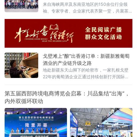
总统普京分别向博览会致贺信。习近平指出，希望两国各界以本届
来自海峡两岸及东南亚地区的150余位行业领
袖、专家学者、企业家代表齐聚一堂，共襄茶
界盛举。本次活动由北京中科国茶农业科学研
究院、国际一带一路建设发展总商会、两岸茶
匠评茶专业委员会主办，旨在深
戈壁滩上“酿”出香港订单：新疆新雅葡萄
酒业的产业链升级之路
地处新疆东天山脚下的哈密市，一家扎根戈壁
22年的葡萄酒企业正通过持续创新打开国际市
场。2026年初，新疆新雅葡萄酒业有限公司推
出的0.8度微醇起泡酒成功进入香港市场，初步
第五届西部跨境电商博览会启幕：川品集结“出海”，
达成近2000万元意向订单。与此同时，企业将
内外双循环联动
哈密瓜与酿酒工艺深度融合研制的低醇果酒，
每年可消化上千吨本地鲜果，成为县域农产品
加工业转型升级的生动缩影。新疆新雅葡萄酒
有限公司工作人员正在