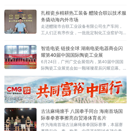
工，发展为肉制品、烘焙馅料多元经营，已形
图铺就的升级之路。企业将传统味道拆解成一
成以全家福、
道道可量化、可追溯的工序：原料肉验收、低
扎根瓷乡精耕热工装备 醴陵合联以技术服
温滚揉腌制、自动化摊筛、精准温控烘烤、洁
务撬动海内外市场
净内包装
走进醴陵市合联工业设备有限公司生产车间，
工人们正有序作业，一批批定制化工业窑炉与
烘房设备即将交付客户。这家集研发、设计、
生产、安装及售后运维于一体的专业热工装备
智造电瓷 链接全球 湖南电瓷电器商会闪
制造企业，正依托当地完整的电瓷产业链配套
耀第40届中国国际陶瓷工业展
优势，成长为中南地区工业智能化窑炉领域的
6月24日，广州广交会展馆内，第40届中国国
重要力量。合联工业设备深耕高压
际陶瓷工业展览会如一颗璀璨星辰闪耀启幕。
作为全球陶瓷产业链当之无愧的顶级盛会，它
以强大的吸引力，汇聚了来自20多个国家以及
国内800余家优质陶瓷企业。展会现场，前沿技
术琳琅满目，全方位地展现了陶瓷智能制造与
绿色生产全链条的创新成果，生动描绘着中国
陶瓷产业四十载波澜壮阔、砥砺前行的转型升
古法麻绳缠手 八国拳手同台 海南首场国
级历程。在这场盛会中，湖南省电瓷电器
际泰拳赛事擦亮自贸港体育名片
作为海南首场古法麻绳泰拳国际赛事，本届赛
事吸引中、泰、欧美、中亚等8国16名顶尖拳手