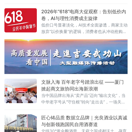
添加，"手打"面没人真正用手打过，"0糖"饮料照样升血糖——当这
些让消费者频频踩坑的文字不过是一个注册商标，而非产品承诺
2026年“618”电商大促观察：告别低价内
时，法律终于要动手了。6月22日，全国人大常委会法工委披露，商
卷，AI与理性消费成主旋律
标法修订草案二次审议稿将提请6月23日开幕的十四
低价口号显著淡化，AI技术全面渗透，商家主动
放弃“以价换量”的逻辑，消费者也从冲动抢购转
向理性清单式消费。
文脉入海 百年老字号踏浪出征 ——厦门
掀起商文旅协同出海新浪潮
当中国品牌出海从“卖产品”迈向“输出文化”，当
中华老字号从“守住根”转向“走出去”，一场关乎
百年品牌命运的商文旅协同出海行动正在厦门
起锚。5月28日至29日，由厦门老字号协会主
匠心铸品质 数据立品牌｜光良酒业以真诚
办的“老字号商文旅协同出海座谈会”在厦门瑞颐
与创新领跑国民自用酒赛道
大酒店隆重召开，同期参加第二十一届海峡旅
北纬30°黄金酿酒带，天府之国成都沃土，孕育