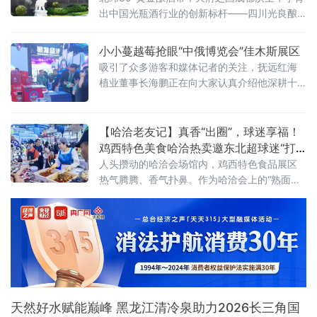
游博览会暨2026第十一届中国（厦门）国际休
出中国光瓶酒行业的创新标杆——四川光良酿
闲旅游博览会
酒有限公司。这家拥有60余年酿酒底蕴的企
业，曾为多家一线白酒品牌供应原酒；2019年
小小蔓越莓抢眼“中俄博览会”佳木斯展区
3月，自主品牌“光良”正式上市，以数据化白酒
吸引了众多游客和媒体记者的关注，抚远红海
开创行业新赛道，坚守“酿造良心酒”初心，在董
植业董事长海鹏正在向大家认真介绍他深耕十
事长方建林的带领下，深耕国民自用酒赛道，
年精心打造的国产蔓越莓产品和基地。他说，
用一瓶瓶真诚好酒，书写新消费时代白酒高质
蔓越莓作为营养价值极高的水果，在提高免疫
量发展答卷。
力、抗氧化、清除幽门螺旋杆菌、保养和治疗
【哈洽老友记】真香“出圈”，球迷享福！
女性泌尿炎症等方面有显著的功效，从产地到
鸡西特色美食哈洽热卖邀东北超球迷“打
餐桌也有好多与之相关的元素与
卡尝鲜”
人头攒动的哈洽会场馆内，鸡西特色食品展区
热气腾腾、香气扑鼻。作为哈洽会上的“熟面
孔”，“永红金正花”冷面辣菜摊位再度引人关
注，直径近一米的超大不锈钢盆前，创始人金
正花戴着卫生手套，现场沉浸式翻拌红油辣
菜，鲜爽香辣的气味瞬间飘散开来，展台前从
早到晚始终客流爆满。“地道辣菜”人气爆棚，球
迷专属福利暖心上线展台之上，一袋袋包装精
美的鸡西大冷面、窖缸酸菜、风味糖蒜整齐堆
叠，明码标价的菜
天然好水赋能巅峰 黑龙江清冷泉助力2026长三角国