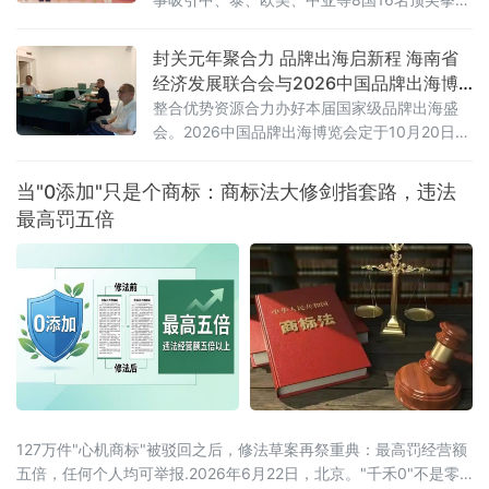
参赛，以体育为纽带搭建中泰经贸文化交流平
台，探索"体育+自贸港"融合发展新路径。本届
封关元年聚合力 品牌出海启新程 海南省
赛事由海南省经济发展联合会、海南省探险协
经济发展联合会与2026中国品牌出海博
会、中晟宏远国际贸易（海南）有限公司联合
览会达成深度协办合作
整合优势资源合力办好本届国家级品牌出海盛
主办，三亚市武术协会、少林寺杂志社等十余
会。2026中国品牌出海博览会定于10月20日在
家单位支持，海
海口举办，以"服务品牌出海，共享全球未来"为
宗旨，自筹备之初即获海南省委、省政府高度
当"0添加"只是个商标：商标法大修剑指套路，违法
重视与全方位扶持，被列为全省重点会展项
最高罚五倍
目，是立足自
127万件"心机商标"被驳回之后，修法草案再祭重典：最高罚经营额
五倍，任何个人均可举报.2026年6月22日，北京。"千禾0"不是零