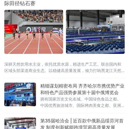
际田径钻石赛
深耕天然饮用水主业，依托优质水源，精进生产工艺。联合国内和
区域头部渠道商业生态。以稳健高质量发展，倾力打响黑龙江天然
苏打水在中国的特色名片。
精细谋划精密布局 齐齐哈尔市携优势产业
和特色产品强势参展第十届中俄博览会
拥有国家历史文化名城、中国绿色食品之都、
中国优秀旅游城市、国际烤肉美食之都、亚洲
最佳冰球城市之称的齐齐哈尔，携优势产业和
特色产品强势参展。齐齐哈尔展区以“大国重
第35届哈洽会 | 近百款中俄新品绥芬河首
器，北国粮仓”为主题惊艳亮相第十届中俄博览
发 制度创新赋能跨境贸易高质量发展