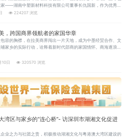
业家——湖南中塑新材料科技有限公司董事长仇国新，作为优秀代
为岳阳民营经济发展浪潮中的耀眼“浪花”。乡情召唤，返乡绘就
日
224207 浏览
利用领域已默默耕耘27年。2017年，岳阳市委、市政府“迎老
召如同一束光，照亮了他
美，跨国商界领航者的家国华章
放包容的胸襟，在拉美商界闯出一片天地，成为中墨经贸合作、文
反哺家乡的实际行动，诠释着新时代邵商的家国情怀。商海逐浪：
杆唐楚杰出身唐氏家族，自幼受家族重信重义、敢闯敢拼家风的熏
西哥
月10日
320570 浏览
大湾区与家乡的“连心桥”- 访深圳市湖湘文化促进
以企业之力与社团之责，积极推动湖湘文化与粤港澳大湾区建设的