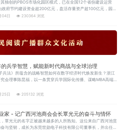
借其独创的PBOS市场化园区模式，已在全国12个省份建设运营
为政府节约建设资金超200亿元，盘活存量资产超100亿元，园区
税收超50亿元。从“创二代”到产业园区运营领跑者，再到
月04日
230364 浏览
0年的兵学智慧，赋能新时代商战与全球治理
孙子兵法》所蕴含的战略智慧如何在数字经济时代焕发新生？浙江
究会理事陈昆福，以一条贯穿兵学国际化传播、谋略MBA高端
业技术转化的独特路径，为这个问题写下精彩答案。
月25日
205132 浏览
业家 - 记广西河池商会会长覃光元的奋斗与情怀
上，覃光元的名字正被越来越多的人所熟知。这位来自广西河池贫
勤奋与坚韧，成长为东莞世勋电子科技有限公司董事长，并出任东