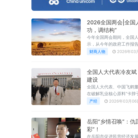
2026全国两会|全
功，调结构”
今年全国两会期间，全国
示，从今年的政府工作报告
力。
财商人物
2026年03
全国人大代表冷友斌
建设
全国人大代表、中国飞鹤
在破解乳业核心原料“卡脖
健康中国建设。近一半成
产经
2026年03月06
质是人体健康的基石，其
岳阳“乡情召唤”：
彩”！
在岳阳市促进民营经济发