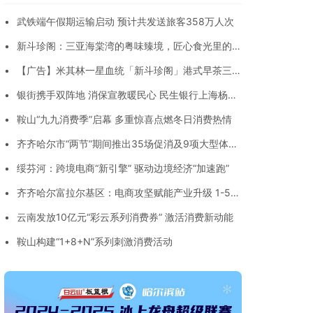
•
武铁端午假期运输启动 预计共发送旅客358万人次
•
新斗珍阁：三亚海棠湾的粤味臻境，匠心食光里的高
端烟火
•
【广告】米其林一星血统「新斗珍阁」港式早茶三亚
焕新启幕
•
银街携手双阵地 消保宣教暖民心 民生银行上海杨浦
中心支行积极开展“3·15”金融消保宣教活动
•
鞍山“九九消费季”启幕 多重惊喜点燃冬日消费热情
•
齐齐哈尔市“两节”期间推出35场促消及9项大型体育
赛事活动
•
绥芬河：跨境电商“新引擎” 驱动边境经济“加速跑”
•
齐齐哈尔富拉尔基区：电商攻坚赋能产业升级 1-5月
网络销售额突破6600万元
•
云南发放10亿元“彩云系列消费券” 激活消费新动能​
•
鞍山构建“1+8+N”系列刺激消费活动