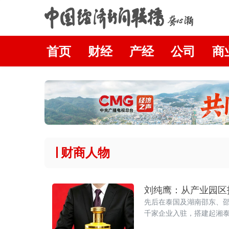
首页
财经
产经
公司
商
财商人物
刘纯鹰：从产业园区
先后在泰国及湖南邵东、
千家企业入驻，搭建起湘
古法酿造“瀛台皇酱”酱香