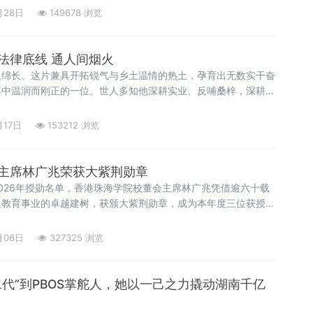
月28日
149678 浏览
法律底线 通人间烟火
火绵长。这片兼具开拓锐气与乡土温情的热土，孕育出无数实干奋
其中温润而刚正的一位。世人多知他深耕实业、反哺桑梓，深耕建
钢筋工步步成长为资深工程师，深耕粤湘两地，筑就一座座城市地
行业荣誉、肩负社会重任，却少有人读懂，褪去企业家的光环之
月17日
153212 浏览
守法理、
主席林广兆荣获大紫荆勋章
026年授勋名单，香港珠海学院校董会主席林广兆凭借逾六十载
及教育事业的卓越建树，获颁大紫荆勋章，成为本年度三位获授大
月06日
327325 浏览
代”到PBOS掌舵人，她以一己之力撬动湖南千亿