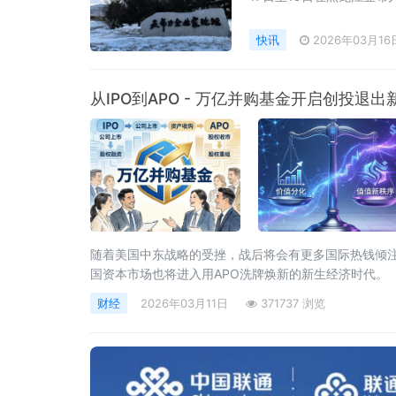
幕仅剩最后1天，各项筹备工
四五”圆满收官与“十五五
快讯
2026年03月16
者从论坛组委会获悉，与
从IPO到APO - 万亿并购基金开启创投退出
随着美国中东战略的受挫，战后将会有更多国际热钱倾
国资本市场也将进入用APO洗牌焕新的新生经济时代。
财经
2026年03月11日
371737 浏览