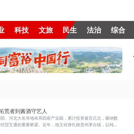
业
科技
文旅
民生
法治
综合
拓荒者到酱酒守艺人
邵阳、河北大名等地布局四座产业园，累计投资逾百亿元，吸纳数
泰经贸互通的重要桥梁。近年，他又转身扎根贵州茅台镇，以纯粮
型白酒，产品面世一年即获海内外华人市场认可。刘纯鹰早年在家