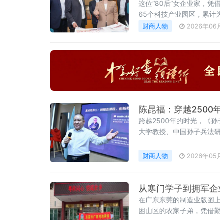
这位“80后”女企业家，凭
65个科技产业园区，累计
年产值突破1000亿元、年
财商人物
2026年06
陈昆福：穿越250
跨越2500年的时光，《
大学教授、中国孙子兵法研
培训、跨境智库咨询与产
财商人物
2026年05
从寒门学子到拥军企
在广东东莞的制造业版图
困山区的农家子弟，凭借