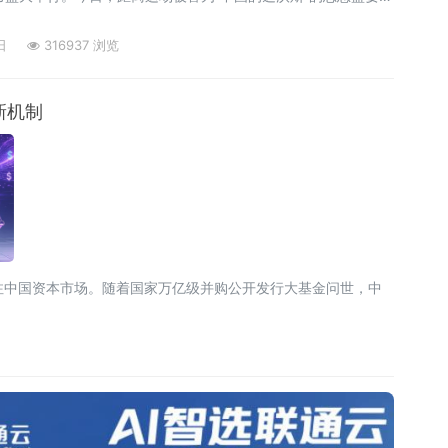
作已全部就绪 。本届年会以“信心·机遇·新篇”为主题，站在“十
”谋篇布局的关键节点，聚焦中国经济高质量发展的核心命题 。记
日
316937 浏览
往届相
新机制
注中国资本市场。随着国家万亿级并购公开发行大基金问世，中