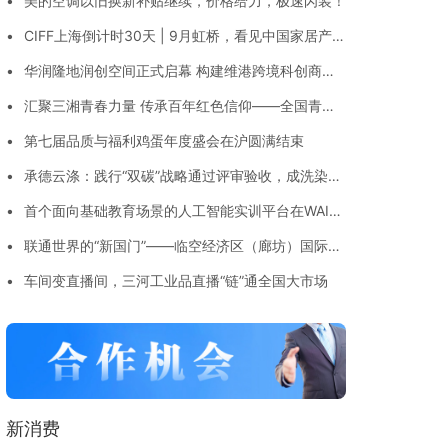
•
美的空调以旧换新补贴继续，价格给力，极速闪装！
•
CIFF上海倒计时30天 | 9月虹桥，看见中国家居产业
的新答案
•
华润隆地润创空间正式启幕 构建维港跨境科创商务
平台
•
汇聚三湘青春力量 传承百年红色信仰——全国青少
年红色文化传承与实践创新大赛湖南省赛在岳阳举办
•
第七届品质与福利鸡蛋年度盛会在沪圆满结束
•
承德云涤：践行“双碳”战略通过评审验收，成洗染业
全国首个（近）零碳园区
•
首个面向基础教育场景的人工智能实训平台在WAIC
发布
•
联通世界的“新国门”——临空经济区（廊坊）国际交
往功能承载区加速崛起
•
车间变直播间，三河工业品直播“链”通全国大市场
新消费