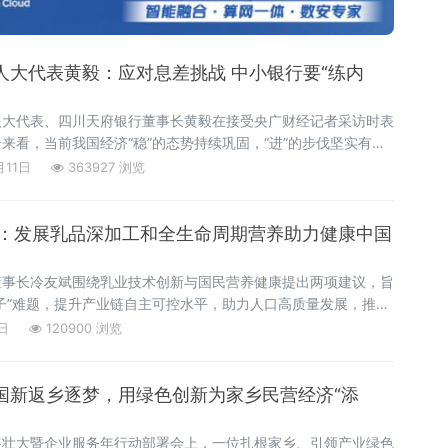
国人大代表黄毅：应对息差挑战 中小银行要“练内
人大代表、四川天府银行董事长黄毅在接受央广财经记者采访时表
来看，当前我国经济“稳”的态势持续巩固，“进”的步伐坚实有
月11日
363927 浏览
：发展乳品深加工和全生命周期营养助力健康中国
董事长冷友斌围绕乳业技术创新与国民营养健康提出两项建议，旨
子”难题，提升产业链自主可控水平，助力人口高质量发展，推进
年人蛋白质摄入不足，建议加强蛋白营养膳食指导与认知提升蛋白
日
120900 浏览
摄入水平直接关系人口身体素质与发展质量。《中国居民
仇国新返乡逐梦，用绿色创新为家乡民营经济“添
展壮大暨企业服务年行动部署会上，一位扎根家乡、引领产业绿色