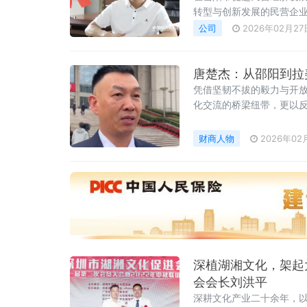
转型与创新发展的民营企
表分享了他的实践经历，成
公司
2026年02月27
产业宏图仇国新在资源循环
乡、回故乡、建家乡”的号
唐楚杰：从邵阳到拉
凭借坚韧不拔的毅力与开
化交流的桥梁纽带，更以
从白手起家到拉美商界标
陶，怀揣创业梦想远赴墨
财商人物
2026年02
深植湖湘文化，架起
会会长刘洪平
深耕文化产业二十余年，