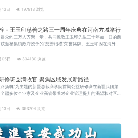
月13日
197813 浏览
梓 - 王玉印慈善之路三十周年庆典在河南方城举行
的群众约三万人齐聚一堂，共同致敬王玉印先生三十年如一日的慈
获颁杨集镇政府授予的“慈善楷模”荣誉奖牌。王玉印因在海外休
王静代为接受。王玉印是从杨集镇走出的企业家，
月05日
304130 浏览
研修班圆满收官 聚焦区域发展新路径
，丝路扬帆”为主题的新疆总裁商学院首期公益研修班在新疆兵团第
。全疆多位企业家及企业高管带着对企业管理提升的渴望和对区域
焦实战管理智慧，探寻区域发展新路径。公益研修，精准聚焦本土
入推进、新疆经济加速发展的背景下，新疆本土企业面临着前所未
月13日
393704 浏览
修班秉持公益性质，精准聚焦