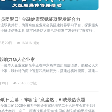
会员团聚日” 金融健康双赋能凝聚发展合力
交流双轨并行，为百余位企业家会员搭建跨界学习平台，探索服务
业解读信托工具 筑牢风险防火墙活动特邀广发银行宝善支行行
信托架构与发展趋势。章赛东从《信托法》条款切入，结合债务隔
景，通过20余个典型案例
3月20日
163116 浏览
影响力华人企业家
有一位华人企业家的名字正在中东商界激起层层涟漪。他被公认为
企业家，以独特的商业智慧和战略眼光，搭建起横跨能源、基建、
国，成为中阿"一带一路"合作的标志性桥梁。
月19日
264606 浏览
会明日启幕：阵容“新”意盎然，AI成最热议题
受瞩目的2026亚布力中国企业家论坛第二十六届年会将于3月
布力盛大举行。今日，距离这场被誉为“中国的达沃斯”的思想盛宴开