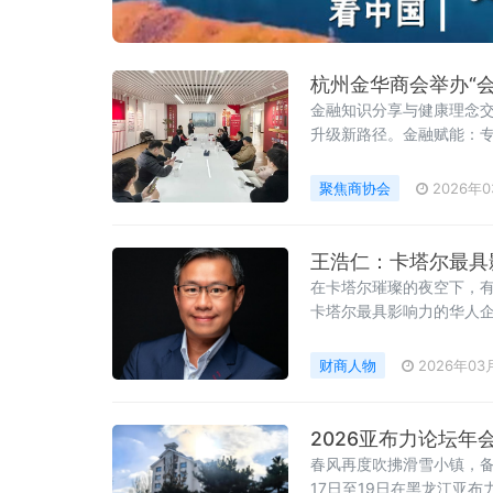
杭州金华商会举办“
金融知识分享与健康理念
升级新路径。金融赋能：专
长章赛东系统阐释保险金
离、税务筹划等八大应用场
聚焦商协会
2026年0
王浩仁：卡塔尔最具
在卡塔尔璀璨的夜空下，
卡塔尔最具影响力的华人
科技、零售、投资的商业帝
财商人物
2026年03
2026亚布力论坛年
春风再度吹拂滑雪小镇，备
17日至19日在黑龙江亚