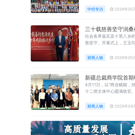
莞市广西河池商会会长。
中经专访
2026年05
三十载慈善坚守润桑
社会各界嘉宾及十里八乡
善坚守。开幕式上，王玉印
养，由泰益德集团副总裁
财商人物
2026年05
新疆总裁商学院首期
4月11日，以“商业赋能
十二师文体中心圆满收官
经济发展的责任，共同聚
需求在“一带一路”倡议深
财商人物
2026年04
有的机遇与挑战。本次研