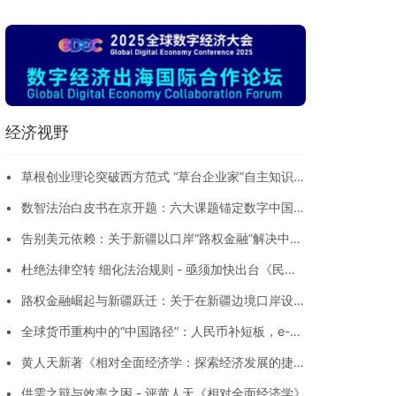
成本的意见
经济视野
•
草根创业理论突破西方范式 “草台企业家”自主知识体
系在沪发布
•
数智法治白皮书在京开题：六大课题锚定数字中国战
略，构建产业创新法治护航新范式
•
告别美元依赖：关于新疆以口岸“路权金融”解决中亚
贸易结算痛点的思考
•
杜绝法律空转 细化法治规则 - 亟须加快出台《民营
经济促进法》实施细则
•
路权金融崛起与新疆跃迁：关于在新疆边境口岸设
立“数字贸易人民币区”的畅想
•
全球货币重构中的“中国路径”：人民币补短板，e-
CNY/SDRC数字金融系统架桥粱
•
黄人天新著《相对全面经济学：探索经济发展的捷
径》核心内容与当代借鉴价值
•
供需之辩与效率之困 - 评黄人天《相对全面经济学》