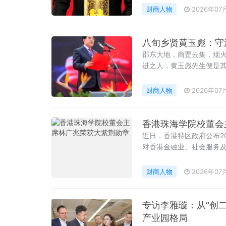
乡邵东经营印刷厂
财商人物
2026年07
八旬乡贤黄玉彪：守
邵东大地，商贾云集，烟
进之人，黄玉彪先生便是
筑行业六十余载，从基层
标，以实干担当斩获诸多
财商人物
2026年07
后，他最动人的底色，是
香港珠海学院校董会
近日，香港特区政府公布2
对香港金融业、社会服务
紫荆勋章人士之一。
财商人物
2026年07
专访李雅璇：从“创二
产业园格局