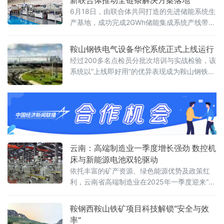
新联合体推动全链条解决方案落地
巷道建设、开采作业的稳定性、可靠性和安全
6月18日，由联合体共同打造的先进储能系统生
性提供了“鞍钢方案”。 据介绍，随着矿产资源
产基地，成功完成2GWh储能集成系统产线带料
开发不断向大地深部挺进，高地压环境引发的
试车。该基地位于保定国家高新区，预计将在6
软岩巷道剧烈、非对称变形已成为制约矿
月底正式投产。保定市发改委副主任张宇，保
鞍山钢铁电气设备华佗系统正式上线运行
定市高新区党工委委员、财政局长朱宏业，河
经过200多名点检员分批次培训与实战检验，该
北科力远混合储能技术有限公司副董事长陈
系统以“上线即好用”的优异表现成为鞍山钢铁设
思，大储能生态创新联合体华北事业部副总经
备管理向数字化、智能化迈进的标志性成
理韩云帆等出席活动，并观摩试车过程。
果。 在钢铁行业竞争日益激烈的背景下，
设备管理的效率与精准度直接关系到企业的生
产效能与成本控制。传统的设备监测平台功能
单一，只能实
云南：高端制造业一季度增长强劲 数控机
床与新能源电池双轮驱动
依托丰富的矿产资源、绿色能源优势及政策红
利，云南省高端制造业在2025年一季度迎来“开
门红”。数据显示，全省装备制造业和高技术制
造业增加值同比分别增长14.3%、12.8%，分别
鞍钢西鞍山铁矿项目科技解锁“安全与效
高于规模以上工业增速9.5和8.0个百分点，成
率”