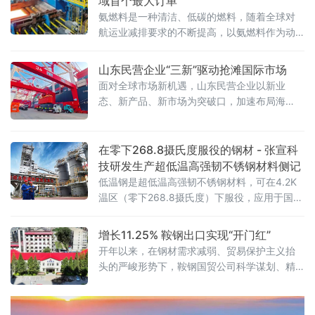
域首个最大订单
氨燃料是一种清洁、低碳的燃料，随着全球对
航运业减排要求的不断提高，以氨燃料作为动
力的船舶订单逐渐增多，带动了船用液氨燃料
罐的订单增长，液氨燃料罐用低温钢成为各钢
山东民营企业“三新”驱动抢滩国际市场
企竞相研发的新方向。2024年年初，中厚板事
面对全球市场新机遇，山东民营企业以新业
业部了解到南通中集太平洋海洋
态、新产品、新市场为突破口，加速布局海
外，订单量与出口额双双攀升，展现出强劲
的“出海加速度”。 创新技术赋能，抢滩国际市
场. 在山东淄博临淄区的英科再生资源股份有限
在零下268.8摄氏度服役的钢材 - 张宣科
公司，智能生产线正全速运转，赶制一批发往
技研发生产超低温高强韧不锈钢材料侧记
美国的画框订单。作为资源循环再生领域的领
低温钢是超低温高强韧不锈钢材料，可在4.2K
军企业，英科再生通过自主研发的塑料减
温区（零下268.8摄氏度）下服役，应用于国家
大型低温工程，如未来星际高速飞船薄壁金属
贮箱、磁约束核聚变、氢能源等领域，属于国
增长11.25% 鞍钢出口实现“开门红”
际前沿的特殊材料。在高端与前沿材料领域的
开年以来，在钢材需求减弱、贸易保护主义抬
星辰大海中，诸多关键技术亟待探索与攻克，
头的严峻形势下，鞍钢国贸公司科学谋划、精
而这正是大型国有企业践行使命与担当的方向
准施策，首月钢铁产品出口实现“开门红”，鞍、
和任务。河钢集团张宣科技进一步解放思想，
本、攀三地钢铁产品出口装船量同比增长
坚持创新驱动发展战略，以打造京津冀协
11.25%。 据介绍，鞍钢国贸公司突出鞍、本、