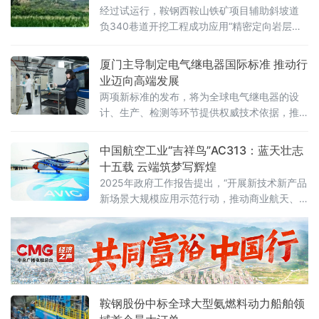
为西南地区工业经济增长的核心引擎。
经过试运行，鞍钢西鞍山铁矿项目辅助斜坡道
负340巷道开挖工程成功应用“精密定向岩层取
芯开挖工艺”，有效解决了传统爆破开挖方式对
TBM（全断面开拓系统掘进机）掘进出渣的干
厦门主导制定电气继电器国际标准 推动行
扰问题，保障掘进安全。 在矿山开拓系统建设
业迈向高端发展
中，安全与效率是两大核心要素。传统爆破开
两项新标准的发布，将为全球电气继电器的设
挖方式虽然效率较高，但在破碎岩石的同时会
计、生产、检测等环节提供权威技术依据，推
释放强大能量，带来飞石、震动等安全隐患。
动行业技术进步，提升产品质量，助力产业升
作为高精度、高价值的掘进设备
级
中国航空工业“吉祥鸟”AC313：蓝天壮志
十五载 云端筑梦写辉煌
2025年政府工作报告提出，“开展新技术新产品
新场景大规模应用示范行动，推动商业航天、
低空经济等新兴产业安全健康发展”。千米之
下，机遇无限。2025年全国两会的召开，“低空
经济”再度成为高频词。今年3月18日，是中航
工业自主研制的13吨级大型国产民用直升机“吉
祥鸟”AC313首飞15周年。作为我国首款按照国
际适航标准自主研制
鞍钢股份中标全球大型氨燃料动力船舶领