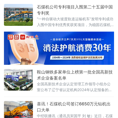
坚持引领行业技术发展与紧密贴近市场需求相
结合，全年完成新产品设计45项，样机试制38
石煤机公司专利项目入围第二十五届中国
项，产品改进22项；获得专利授权和新申请专
专利奖
利共29项，一项发明专利入选第二十五届中国
“一种自驱动大坡度轨道运输机车”发明专利成功
专利奖。
入围中国专利优秀奖获奖项目，为稳固石煤机
高端辅运装备的行业领先地位再添浓墨重彩的
一笔。石煤机公司始终将知识产权保护置于企
业发展的重要战略地位，秉持着严谨、专业的
态度，不断完善知识产权
鞍山钢铁多家单位上榜第一批全国高新技
术企业备案名单
全国高新技术企业认定管理工作领导小组办公
室公布了辽宁省认定机构2024年认定报备的第
一批高新技术企业备案公示名单，鞍钢股份、
朝阳钢铁、电气公司、钢绳公司、化学科技等5
喜讯！石煤机公司签订6650万元钻机出
家单位成功通过公示并取得证书。另外，莆田
口大单
冷轧、耐火公司、冶金炉材、铸钢公司、自动
中经联播讯（通讯员宋国平 刘 敏）近日，石煤