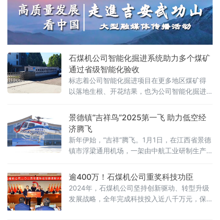
攀三地特色优势，强化整合协同，保持钢铁产
品出口良好态势。鞍本出口团队共同研究制定
营销方案，克服一体化系统运行磨合期等不利
因素，统一接单、统一配置资源，实现优
石煤机公司智能化掘进系统助力多个煤矿
通过省级智能化验收
标志着公司智能化掘进项目在更多地区煤矿得
以落地生根、开花结果，也为公司智能化掘进
项目在全国范围内的进一步推广和应用提供了
强劲动力。通过验收的5家煤矿，应用“石煤”智
景德镇“吉祥鸟”2025第一飞 助力低空经
能掘进系统，配套
济腾飞
新年伊始，“吉祥”腾飞。1月1日，在江西省景德
镇市浮梁通用机场，一架由中航工业研制生产
的“吉祥鸟” AC311直升机带着空中警务巡逻的
新使命腾空而起、扶摇直上，拉开了2025年国
逾400万！石煤机公司重奖科技功臣
产民用直升机助力低空经济高质量发展的序
2024年，石煤机公司坚持创新驱动、转型升级
章。此次飞行，不仅是2025年景德镇市低空经
发展战略，全年完成科技投入近八千万元，保
济的第一飞，更是江西省通航发展的第一飞以
持了高水平科技投研发入强度。技术研发团队
及中航工业民用直升机的第一飞。执行本次