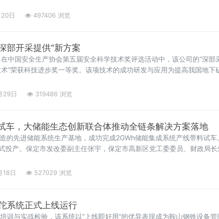
长江新区至武汉天河段建设取得关键突破。
月20日
497406 浏览
深部开采提供“新方案
在中国安全生产协会第五届安全科学技术奖评选活动中，该公司的“深部
术”荣获科技进步奖一等奖。该项技术的成功研发与应用为提高我国地下
安全性提供了“鞍钢方案”。 据介绍，随着矿产资源开发不断向大地深部
形已成为制约矿
月29日
319486 浏览
功试车，大储能生态创新联合体推动全链条解决方案落地
打造的先进储能系统生产基地，成功完成2GWh储能集成系统产线带料试
正式投产。保定市发改委副主任张宇，保定市高新区党工委委员、财政局长
事长陈思，大储能生态创新联合体华北事业部副总经理韩云帆等出席活动
月18日
527029 浏览
佗系统正式上线运行
次培训与实战检验，该系统以“上线即好用”的优异表现成为鞍山钢铁设备