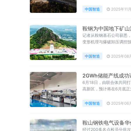
新建武汉至合肥高速铁路
中国智造
2025年11
鞍钢为中国地下矿山
记者从鞍钢基石公司获悉，
变形机理与爆破卸压调控技
采作业的稳定性、可靠性和
软岩巷道剧烈、非对称变
中国智造
2025年08
2GWh储能产线成
6月18日，由联合体共同
高新区，预计将在6月底
合储能技术有限公司副董
中国智造
2025年06
鞍山钢铁电气设备华
经过200多名点检员分批