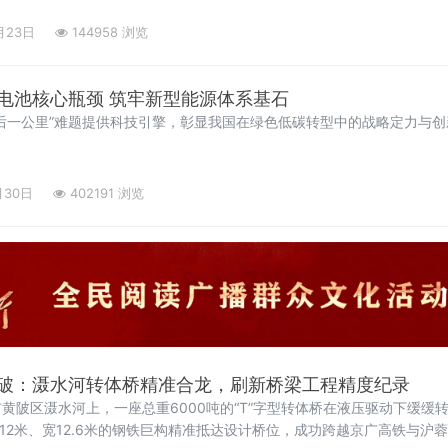
月23日
144958 浏览
电池核心瓶颈 筑牢新型能源体系基石
后一公里”难题提供科技引擎，彰显我国在绿色低碳转型中的战略定力与创
月30日
402191 浏览
破：滠水河转体桥精准合龙，刷新桥梁工程精度纪录
黄陂区滠水河上，一座总重6000吨的“T”字型转体桥在液压驱动下缓缓转
112米、宽12.6米的钢铁巨构精准抵达设计桥位，成功跨越京广高铁与沪