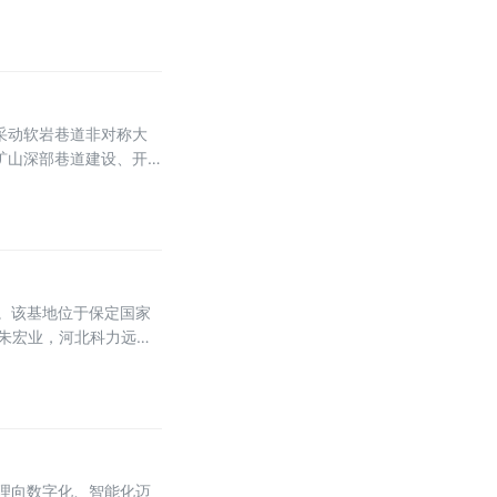
采动软岩巷道非对称大
矿山深部巷道建设、开
挺进，高地压环境引发的
车。该基地位于保定国家
朱宏业，河北科力远混
，并观摩试车过程。
管理向数字化、智能化迈