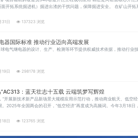
断面开拓系统掘进机）掘进出渣的干扰问题，保障掘进安全。 在矿山开拓
爆破开挖方式虽然效率较高，但在破碎岩石的同时会释放强大能量，带来
进设备
月31日
137323 浏览
厦门主导制定电气继电器国际标准 推动行业迈向高端发展
全球电气继电器的设计、生产、检测等环节提供权威技术依据，推动行业
月19日
298178 浏览
”AC313：蓝天壮志十五载 云端筑梦写辉煌
出，“开展新技术新产品新场景大规模应用示范行动，推动商业航天、低空
限。2025年全国两会的召开，“低空经济”再度成为高频词。今年3月18
“吉祥鸟”AC313首飞15周年。作为我国首款按照国际适航标准自主研制
月18日
123765 浏览