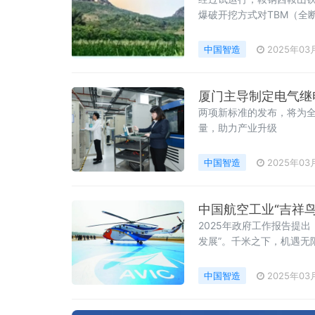
爆破开挖方式对TBM（全
率是两大核心要素。传统
作为高精度、高价值的掘
中国智造
2025年03
两项新标准的发布，将为
量，助力产业升级
中国智造
2025年03
中国航空工业“吉祥鸟
2025年政府工作报告提
发展”。千米之下，机遇无
13吨级大型国产民用直升机
中国智造
2025年03