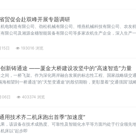
 省贸促会赴双峰开展专题调研
红机电制造有限公司、劲松机械有限公司、维燕机械科技有限公司、农友
技有限公司及湘源金穗智能装备有限公司等多家农机生产企业，深入生产
产经营、产品研发及国际市场开拓情况。
月15日
193016 浏览
技创新铸通途 ——厦金大桥建设攻坚中的“高速智造”力量
金之间，一桥飞架。作为深化两岸融合发展的标志性工程、国家战略级交
隔海相望到一桥通连”的“天堑变通途”的殷切期盼，更彰显着“交通强国”
月06日
403374 浏览
 通用技术齐二机床跑出首季“加速度”
成果，该设备在技术成熟度、可靠性及智能化水平等方面均处于行业领先
机床以“起步即