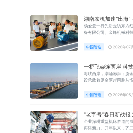
湖南农机加速“出海”
杨爱云一行先后走访东方
备有限公司、金峰机械科
面交流，详细了解企业生
中国智造
2026年07
一桥飞架连两岸 科
海峡西岸，潮涌澎湃；厦
设承载着厦金两岸同胞从“
的使命担当。
中国智造
2026年05
“老字号”春日新战报
企业深耕重型机床赛道的
再添新力。开年以来，齐二