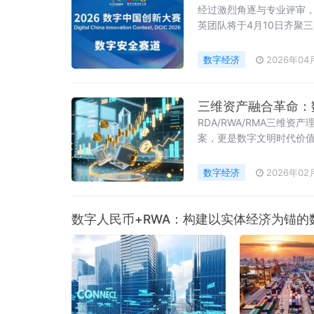
经过激烈角逐与专业评审，
英团队将于4月10日齐聚
用”核心主题，旨在以赛
数字经济
2026年04
三维资产融合革命：
RDA/RWA/RMA三维资
案，更是数字文明时代价
数字经济
2026年02
数字人民币+RWA：构建以实体经济为锚的