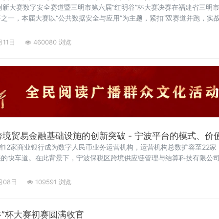
中国创新大赛数字安全赛道暨三明市第六届“红明谷”杯大赛决赛在福建省三明
之一，本届大赛以“公共数据安全与应用”为主题，紧扣“双赛道并跑，实
，精准对接地方需求，为三明数字经济产业高质量发展注入强劲动能。
月11日
460080 浏览
跨境贸易金融基础设施的创新突破 - 宁波平台的模式、价
增12家商业银行成为数字人民币业务运营机构，运营机构总数扩容至22
的快车道。在此背景下，宁波保税区跨境供应链管理与结算科技有限公司
监管下的创新型数字金融信息服务运营机构，以“白名单机制四方新型易
e-CNY支付
月08日
109591 浏览
谷”杯大赛初赛圆满收官