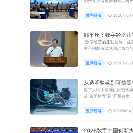
融合发展博览会的重点科
及华为云、美团等头部企业
湖南省商务厅党组成员、
数字经济
2026年06
邹平座：数字经济法
“数字经济的蓬勃发展，亟
中心揭牌仪式既同步举办的
大讲堂（2026）首期活
数字经济
2026年06
从透明监狱到可信黑
数字人民币赋能供应链金融，
从“狼羊博弈”到“肝胆共
伪造动机、巢金融的系统共
算”，从“深度内嵌”走向“可
数字经济
2026年04
2026数字中国创