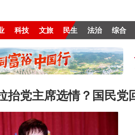
业
科技
文旅
民生
法治
综合
拉抬党主席选情？国民党