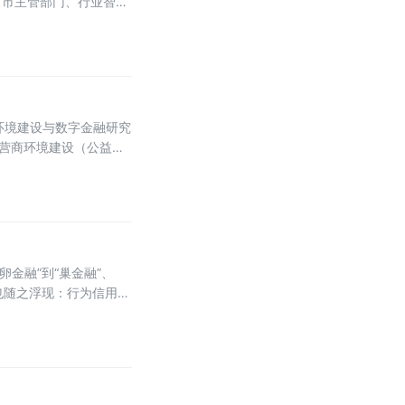
省市主管部门、行业智库
为支点撬动内外贸一体化
环境建设与数字金融研究
化营商环境建设（公益）
的“
金融”到“巢金融”、
论也随之浮现：行为信用的
行为透明”走向“隐私可