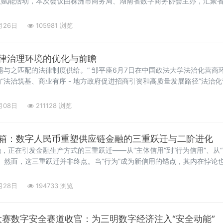
技赋能活动，本次会议由株洲市商务局、湖南省数字商务协会主办，汇聚
代表，共同探讨人工智能重塑商贸流通新生态的路径。政策引领：以AI
副厅长石峰岗在致辞
月26日
105981 浏览
律治理环境的优化与前瞻
需与之匹配的法律制度供给。” 邹平座6月7日在中国政法大学法治化营商
“法治筑基、商业有序 - 地方政府促进招商引资和高质量发展路径”法治
动上指出，优化法律治理环境不仅是防范风险的“安全阀”，更是激发创新活力
月08日
211128 浏览
箱：数字人民币重塑供应链金融的三重跃迁与二阶进化
正在引发金融生产方式的三重跃迁——从“主体信用”到“行为信用”、从“卵
生”。然而，这三重跃迁并非终点。当“行为”成为新信用的锚点，其内在悖
振风险、智能合约的司法冲突。新质金融生产方式必须开启二阶进化：从“
插拔架构”，从“
月28日
194733 浏览
新大赛数字安全赛道收官：为三明数字经济注入“安全动能”