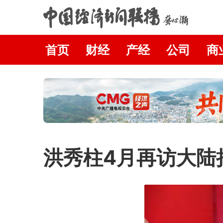
首页
财经
产经
公司
商
洪秀柱4月再访大陆