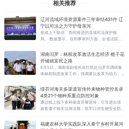
相关推荐
辽河流域环境资源案件三年审结431件 辽
宁以司法之力守护母亲河
形成上下联动、协同推进的流域司法保护格
局。 数据显示，在刑事审判方面，全省法院依
法打击污染环境、非法采矿采砂、非法捕捞水
产品、非法占用农用地等犯罪
湖南汨罗：林权改革激活生态经济 栀子花
开铺就富民之路
8月5日，湖南省副省长余红胜赴汨罗市调研集
体林权制度改革工作，强调要以改革为动力，
推动林业生态效益与经济效益有机统一，走出
一条产业优、百姓富、生态美的绿色发展新
绥芬河海关多渠道宣传外来物种管控名录
路。在屈子祠镇徽山村栀子产业示范基地，余
4类21个物种系重点防控对象
红胜实地察看基地建设情况，详细了解集体林
通过线上线下多种渠道开展宣传，引导进出境
权制度改革推进进展。他指出，集体林权制度
旅客遵守相关法律法规，筑牢口岸生物安全防
改革是深化农村改革的重要内容，也是实现乡
线。该名录由海关总署、农业农村部、自然资
村振兴的重要支撑。汨罗市要立足本地特色资
源部、生态环境部、住房城乡建设部和国家林
福建农林大学实践队深入泰宁乡村开展河
源，因地制宜精准施策，充分发挥栀子等林业
草局联合发布，共涵盖昆虫、软体动物、鱼