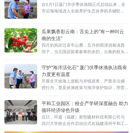
自5月1日厦门市伏季休渔期正式启动以来，全
市沿海海域进入全面养护生态休养的关键阶
段，5月12日，厦门市海洋与渔业综合执法支队
综合二大队巡查时，及时发现并妥善处置一起
游客捡拾中国鲎事件，执法人员现场开展保护
瓜果飘香彩云南：舌尖上的“有一种叫云
科普，将这一珍稀“海洋活化石”安全放归，以实
南的生活”
际行动守护海洋生物多样性。
四月的风掠过哀牢山麓，五月的雨浸润着滇西
坝子，当北国还留着春寒的余韵，云南的枝头
已挂满了沉甸甸的甜。从普洱的芒果到蒙自的
枇杷，从富民的杨梅到盈江的荔枝，四五月份
守护"海洋活化石" 厦门伏季休渔执法既有
的云岭大地，是一场水果与味蕾的狂欢——这
力度更有温度
不仅是自然的馈赠，更是“有一种叫云南的生
开展全天候海上巡航与岸线巡查，严查非法捕
活”最鲜活的注脚。
捞行为，普及休渔政策与海洋保护知识，用责
任与担当筑牢蓝色生态屏障。综合二大队在加
强日常辖区陆海域巡查的同时，重点聚焦滩涂
平和工业园区：校企产学研深度融合 助力
等关键区域，采取“海上 + 岸上”联
循环经济绿色升级
近日，环盛（福建）新型建材科技有限公司与
四川大学校企合作启动仪式在福建漳州平和工
业园区顺利举行。双方正式开启再生资源、新