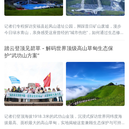
记者们专程探访安福县起凤山遗址公园，脚踩昔日矿山废墟，漫步
今日绿水青山，亲身感受这座曾经的“城市伤疤”，如何通过生态修复
与文旅融合，实现从“黑色”矿区到“绿色”景区的华丽涅槃，解码安福
践行“绿水青山就是金山银山”
踏云登顶见碧草 - 解码世界顶级高山草甸生态保
护“武功山方案”
记者们登顶海拔1918.3米的武功山金顶，沉浸式探访世界同纬度海
拔最高、面积最大的高山草甸，实地揭秘这套兼顾生态保护与可持
续发展、已成为全国范本的高山草甸生态保护“武功山方案”，感受人