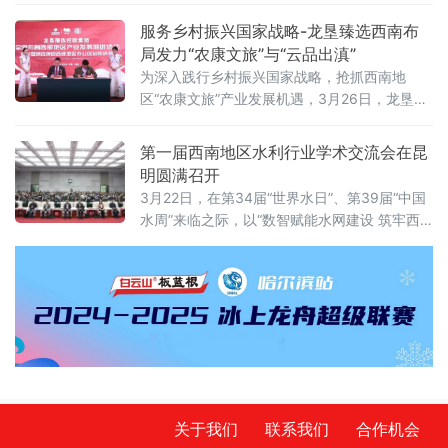
与自然和谐共生的生态之美。“站在金顶远眺，
服务乡村振兴国家战略-龙垦臻选西南布
局发力“农康文旅”与“云品出滇”
为深入践行乡村振兴国家战略，抢抓西南地
区“农康文旅”产业发展机遇，3月26日，龙垦臻
选控股集团全面布局西南地区“农康文旅”产业发
展战略合作签约仪式暨龙垦臻选集团西南办公
第一届西南地区水利行业学术交流会在昆
区启用庆典在云南昆明举行。
明圆满召开
3月22日，在第34届“世界水日”、第39届“中国
水周”来临之际，以“数智赋能水网建设 筑牢西
南水安全屏障”为主题的第一届西南地区水利行
业学术交流会在云南昆明圆满召开。云南省水
利厅党组书记、厅长胡朝碧，省科学技术协会
副主席袁晓瑭，中国水利学会副理事长段虹出
席会议并致辞，省水利厅党组成员、副厅长霍
玉河主持。
关于我们
联系我们
合作机会