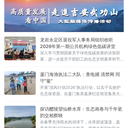
型建材领域产学研深度合作新模式，以科技创
新赋能产业升级，为园区循环经济高质量发展
注入全新动能。
龙岩永定区退役军人事务局组织收听
2026年第一期公共机构绿色低碳讲堂
深入学习贯彻国家关于绿色低碳发展的决策部
署，进一步提升干部职工的生态文明素养和节
能降碳意识，近日，福建省龙岩市永定区退役
军人事务局组织全体党员干部集中收听收看国
厦门海渔执法二大队：查电捕 清禁网 同
管局节能司举办的2026年第一期公共机构绿色
守“鲎”
低碳讲堂。本期讲堂由中国工程院院士、中国
开展“清风行动2026”执法行动，以实干实效护
科学院过程工程研究所研究员曹宏斌作题为
生态保资源。在厦门集美嘉庚纪念馆至集美大
《退役动力锂电池循环利用的现状及思考》的
桥外侧的滨海潮间带、滩涂之上，潮起潮落间
专题报
藏着跨越四亿年的生命奇迹。“这片滩涂生态肌
探访醴陵望仙桥水库：生态画卷与千年瓷
理完整、泥沙底质适宜的潮间带海
韵交相辉映
在春季充沛雨水的润泽下，水库碧波荡漾，盈