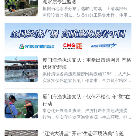
湖水质专业监测
类、两栖动物4类21个科属种。名录实施后，未
根据当地水系分布，选取门前溪、上清溪部分
经批准擅自引进名录内外来物种的，海关将依
河段设置监测点。队员们分工采集水样，使用
法予以处罚。在宣传
便携式检测仪器测定多项水质指标，并记录数
据，获取流域水环境基础资料。实践队表示，
后续将汇总分析监测数据，并继续开
厦门海渔执法支队：重拳出击清网具 严格
伏休护碧海
累计清理各类违规捕捞网具设施125件，从严从
实落实伏休监管各项工作要求，全力筑牢辖区
海洋生态安全屏障。 聚焦近岸滩涂，立体清剿
隐蔽违规网具。针对个别渔民利用潮汐间隙在
厦门海渔执法支队：伏休不松劲 守“鲎”在
滩涂私设违规网
行动
常态化开展巡查执法，严厉打击各类违法捕捞
行为，切实守护辖区渔业资源与生态环境。抓
实全域巡查执法 严打非法捕捞行为综合二大队
坚持全覆盖、常态化监管模式，全方位筑牢伏
“辽法大讲堂” 开讲“生态环境法典”专题