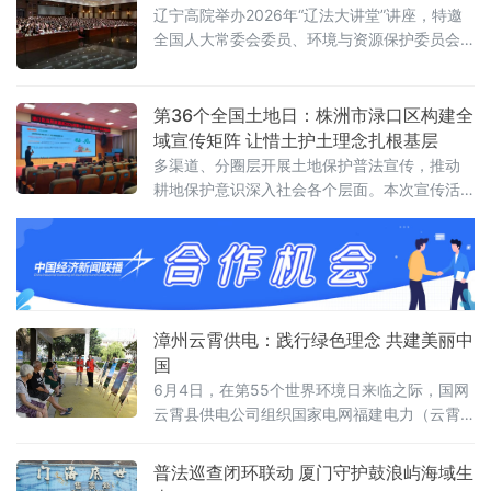
休监管防线。紧盯在册渔船、乡镇船舶日常管
辽宁高院举办2026年“辽法大讲堂”讲座，特邀
控，充分依托船管站及“鹭海管家”等平台，
全国人大常委会委员、环境与资源保护委员会
副主任委员，农工党中央副主席，中国法学会
副会长，全国人大常委会生态环境法典编纂领
导小组成员、工作专班副组长吕忠梅作生态环
第36个全国土地日：株洲市渌口区构建全
境法典专题辅导讲座。辽宁高院党组书记、院
域宣传矩阵 让惜土护土理念扎根基层
长葛迪主持。讲座进行近三个小时，吕忠梅
多渠道、分圈层开展土地保护普法宣传，推动
以“生态环境法典的创新与适用”为主题，结合立
耕地保护意识深入社会各个层面。本次宣传活
法实践与司法需求，围绕为什么要
动打破传统单一宣讲模式，实现校园、城区、
乡村全域覆盖，构建起分层分类的特色宣传矩
阵。在当地育红小学开设的“土地科普小课
堂”上，工作人员通过动画短片、趣味问答、主
漳州云霄供电：践行绿色理念 共建美丽中
国
6月4日，在第55个世界环境日来临之际，国网
云霄县供电公司组织国家电网福建电力（云霄
龙江韵）“双满意”共产党员服务队走进福建省漳
州市云霄县人民公园，开展“全面绿色转型 共建
普法巡查闭环联动 厦门守护鼓浪屿海域生
美丽中国”主题宣传活动，传播绿色发展理念，