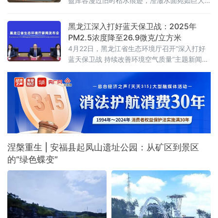
盈库容漫过旧时枯水痕迹，澄澈水面宛如巨大
碧玉，将蓝天、青山、云影尽收其中，丰盈盛
景较往年更显灵动壮阔，为醴陵城区这座“生命
黑龙江深入打好蓝天保卫战：2025年
之库”增添了沉稳坚实的底气。望仙桥水库，作
PM2.5浓度降至26.9微克/立方米
为醴陵城区至关重要的水源地，一直以来都被
4月22日，黑龙江省生态环境厅召开“深入打好
精心呵护。一系列严密的保护举措如坚固
蓝天保卫战 持续改善环境空气质量”主题新闻发
布会。黑龙江省生态环境厅大气环境处处长姜
瑞介绍黑龙江省“十四五”以来大气污染防治工
作，并与黑龙江省生态环境监测中心主任王晓
燕共同回答媒体提问的相关问题。姜瑞介绍了
2025年黑龙江省大气污染治理亮眼的成绩单。
从全省数据来看，实现了空气质量的持续改
善，多项指标优于全国平均水平。
涅槃重生 | 安福县起凤山遗址公园：从矿区到景区
的“绿色蝶变”