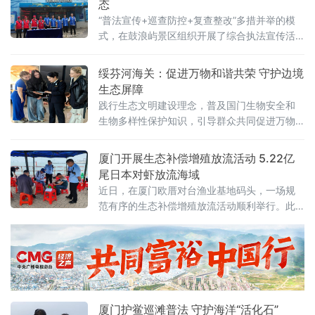
态
助力生态文明建设。
“普法宣传+巡查防控+复查整改”多措并举的模
式，在鼓浪屿景区组织开展了综合执法宣传活
动，有效提高普法成效，扩大社会影响力。联
合科普宣传 增强公众保护意识‌活动当日，综合
绥芬河海关：促进万物和谐共荣 守护边境
一大队结合鼓浪屿游客密集、学生研学活动多
生态屏障
的特点，联合厦门海底世界工作人员
践行生态文明建设理念，普及国门生物安全和
生物多样性保护知识，引导群众共同促进万物
和谐共荣、守护边境生态屏障。
厦门开展生态补偿增殖放流活动 5.22亿
尾日本对虾放流海域
近日，在厦门欧厝对台渔业基地码头，一场规
范有序的生态补偿增殖放流活动顺利举行。此
次活动由厦门安控城市建设集团有限公司组
织，针对厦门新机场莲河片区滨海公园大道、
防潮海堤、防洪及排水除涝三大工程开展生态
补偿工作，厦门市海洋与渔业综合执法支队综
合四大队（以下简称“综合四大队”）执法人员全
程到场，对活动各环节进行监督。活动中，增
厦门护鲎巡滩普法 守护海洋“活化石”
殖放流工作有序推进。工作