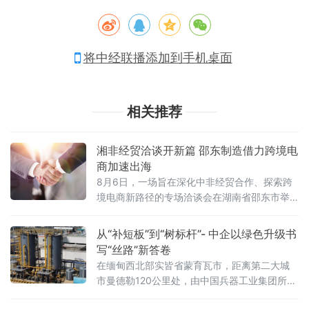
将中经联播添加到手机桌面
相关推荐
湘非经贸洽谈开新篇 邵东制造借力跨境电
商加速出海
8月6日，一场旨在深化中非经贸合作、探索跨
境电商新路径的专场洽谈会在湖南省邵东市举
行。会议由邵东市商务局牵头组织，科特迪瓦
DKBS公司代表、非洲湖南会馆负责人一行到
从“补短板”到“树标杆”- 中企以绿色升级书
访，与邵东市通驰科技发展有限公司、邵阳非
写“丝路”新答卷
洲推广中心等本地企业与机构展开深入对接，
在缅甸西北部实皆省蒙育瓦市，距离第二大城
共商开拓西非市场大计。洽谈会上，科特迪瓦
市曼德勒120公里处，由中国兵器工业集团所属
DKBS公司负责人介绍了其在非洲市场三十余年
万宝矿产有限公司主导开发的莱比塘铜矿项
的深耕历程。该企业总