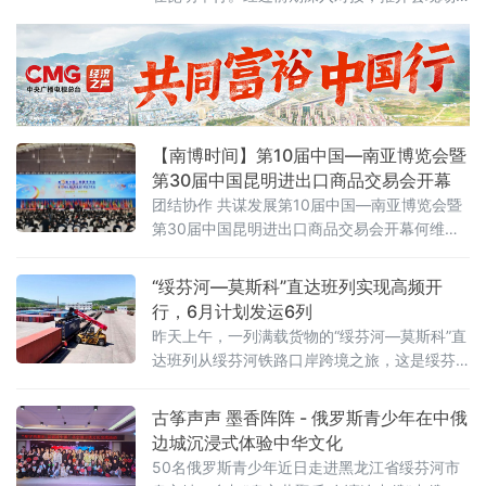
签约29个项目，涵盖磷化工、绿色能源、高原
特色农业、新材料、现代物流、数字经济、有
色和稀贵金属、生物医药、旅游文化等领域，
项目总投资额约175亿元。
【南博时间】第10届中国—南亚博览会暨
第30届中国昆明进出口商品交易会开幕
团结协作 共谋发展第10届中国—南亚博览会暨
第30届中国昆明进出口商品交易会开幕何维出
席开幕式并致辞孟加拉国老挝尼泊尔马尔代夫
斯里兰卡等国政要及南亚区域合作联盟高级官
“绥芬河—莫斯科”直达班列实现高频开
员出席王宁鄢东致辞 王予波主持 △ 6月11日，
行，6月计划发运6列
第10届中国—南亚博览会暨第30届中国昆明进
昨天上午，一列满载货物的“绥芬河—莫斯科”直
出口商品交易会在昆明滇池国际会展中心隆重
达班列从绥芬河铁路口岸跨境之旅，这是绥芬
开幕中经联播昆明讯 申从亮 王东琴 通讯员 申
河雄飞集团本月计划发运6列班列的第一列，标
云彬 叶晓月 蒋玥玥 6月11日，第10届中国—南
志着绥芬河至莫斯科铁路跨境运输进入高频次
古筝声声 墨香阵阵 - 俄罗斯青少年在中俄
亚博览
开行阶段。据雄飞集团业内人士称，本次班列
边城沉浸式体验中华文化
货物主要是来自全国40多个城市的 汽车配件、
50名俄罗斯青少年近日走进黑龙江省绥芬河市
家电、鞋帽、服装、工艺品、化工品、食品、