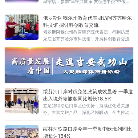
阜宁镇，参加"阜宁共聚乐 友谊连中俄"中俄文
机械等数十个品类、378箱
化交流活动，与当地群众欢聚一堂，沉浸式体
验中华优秀传统文化，共绘中俄睦邻友好新图
俄罗斯阿穆尔州教育代表团访问齐齐哈尔
景。
科技馆 探讨科创教育交流
俄罗斯阿穆尔州教育研究院代表团一行到访黑
龙江省齐齐哈尔市科技馆，开展科创教育交流
考察活动。双方以科技为桥梁，共同探讨科普
教育与科技创新领域的合作空间。
绥芬河口岸对俄免签政策成效显著 一季度
出入境外籍旅客同比增长18.5%
立足独特沿边口岸区位优势，持续优化通关服
务、丰富文旅产品、深化区域联动，全力推动
入境旅游市场强势复苏、提质增效。截至4月15
日，绥芬河口岸出入境外籍旅客13.9万人次，
绥芬河铁路口岸今年一季度中欧班列同比
同比增长18.5%。创首季开红。
增长达164%