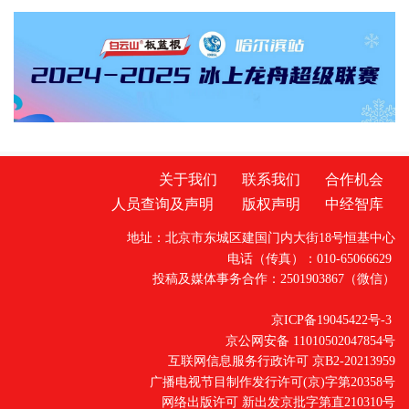
美好期许，欢声笑语回荡在整个房间。
下简称“武铁”）汉西车务段吴家山站鸣笛启程，
向着丹麦首都哥本哈根疾驰而去。这是中欧班
列（武汉）在新年开通的首条新线路，为湖北
与北欧经贸往来注入强劲动能，为中丹务实合
作续写崭新篇章。
关于我们
联系我们
合作机会
人员查询及声明
版权声明
中经智库
地址：北京市东城区建国门内大街18号恒基中心
电话（传真）：010-65066629
投稿及媒体事务合作：2501903867（微信）
京ICP备19045422号-3
京公网安备 11010502047854号
互联网信息服务行政许可 京B2-20213959
广播电视节目制作发行许可(京)字第20358号
网络出版许可 新出发京批字第直210310号