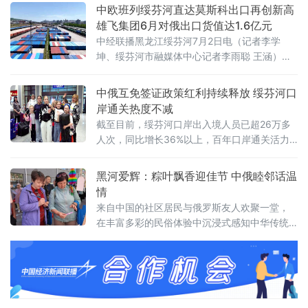
中欧班列绥芬河直达莫斯科出口再创新高
雄飞集团6月对俄出口货值达1.6亿元
中经联播黑龙江绥芬河7月2日电（记者李学
坤、绥芬河市融媒体中心记者李雨聪 王涵）初
夏奋进正当时，口岸外贸势头劲。6月29日，雄
飞集团有一列满载55个集装箱的第6列“绥芬河
中俄互免签证政策红利持续释放 绥芬河口
—莫斯科”直达班列已整装发车。至此，绥芬河
岸通关热度不减
市雄飞集团6月份已开行6列班列、330个标准
截至目前，绥芬河口岸出入境人员已超26万多
集装箱的发运任务，单月出口总货值达1.6亿
人次，同比增长36%以上，百年口岸通关活力
元，以稳定的货运增量，助推绥芬河向北开放
持续释放。
经贸产业提质增效。据士介绍，截至目前，本
黑河爱辉：粽叶飘香迎佳节 中俄睦邻话温
月内出口货物品类多元
情
来自中国的社区居民与俄罗斯友人欢聚一堂，
在丰富多彩的民俗体验中沉浸式感知中华传统
文化，增进情谊。在黑河市爱辉区兴安街道党
群服务中心美食品尝区的美食摊位前，来自中
俄两国的游客和市民依据自己的口味和喜好，
挑选着喜爱的美食，软糯鲜香的粽子、爽口甜
蜜的水果捞深受俄罗斯友人的喜爱：“在俄罗斯