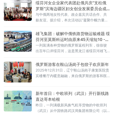
绥芬河女企业家代表团赴俄共庆“支柱俄
罗斯”滨海边疆区妇女创业发展委员会成
立十周年
与中俄两地女性代表、政企嘉宾共话合作、共
叙友谊。据介绍，本次活动以“凝聚巾帼力量，
深化跨境合作”为主题，分为庆典仪式、企业推
介与商务
雄飞集团：破解中俄铁路货物运输难题 绥
芬河至莫斯科运时由原来45天缩短10 -
15天
一列装满各种货物的俄罗斯返程列车，徐徐驶
出百年口岸绥芬河，这是黑龙江省绥芬河雄飞
集团日前正式启运发运的直达莫斯科别雷拉斯
特车站的快运直达专列，开运后，由绥芬河发
俄罗斯游客在鞍山汤岗子包饺子欢庆新年
至俄罗斯莫斯科的铁路货运商品，由原来的至
2025年12月31日，辽宁鞍山汤岗子康复医院贵
少要运时45天时间，缩短至12至15天。据绥芬
宾楼餐厅内暖意融融，来自俄罗斯的游客和医
河市雄飞集团经理孙明达介绍：“经过绥芬河市
院的工作人员欢聚一堂，共同包饺子，迎接新
雄飞集团的不懈努力,历经8个月的
年的到来。 在活动中，鞍山汤岗子康复医院副
院长刘琳热情地向俄罗斯游客讲解包饺子的技
新年首日：中欧班列（武汉）开行新线路
巧，一步步耐心地示范。俄罗斯游客们饶有兴
直达哥本哈根
致地学习，大家一边包饺子，一边交流着彼此
昨日，一列满载新风换气机等货物的中欧班列
的文化和习俗，分享生活中的趣事和对新年的
（武汉）从中国铁路武汉局集团有限公司（以