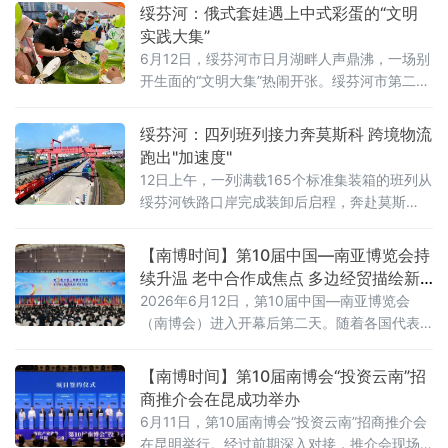
是没有粽子的，所以这次能够来参加中国传统
绥芬河：俄式套娃遇上中式彩蛋的“文明
佳节活动，我很开心
实践大集”
6月12日，绥芬河市日月湖畔人声鼎沸，一场别
开生面的“文明大集”热闹开张。绥芬河市第二届
文明实践大集的现场，与寻常端午活动不同，
这里飘着的不仅有粽叶香，还有俄式面包的麦
绥芬河：四列班列接力奔莫斯科 跨境物流
香。
跑出"加速度"
12日上午，一列满载165个标准集装箱的班列从
绥芬河铁路口岸完成装卸后启程，奔赴莫斯
科。加上6月初发出的首列，这已是绥芬河市雄
飞集团本月开行的第二至第四列集装箱班列，
【南博时间】第10届中国—南亚博览会持
总货值超过8000万元。
续升温 老中合作成焦点 多边经贸描绘新
图景
2026年6月12日，第10届中国—南亚博览会
（南博会）进入开幕后第二天。随着各国代表
团密集展开双边会谈、专项推介及展馆考察，
本届博览会“同舟共济、协同发展，共创未来”的
【南博时间】第10届南博会“投资云南”招
主题愈发凸显出务实底色。在复杂多变的国际
商推介会在昆成功举办
经贸环境下，南博会作为区域性公共产品的平
6月11日，第10届南博会“投资云南”招商推介会
台价值，正在转化为实实在在的合作动能。
在昆明举行。经过前期深入对接，推介会现场