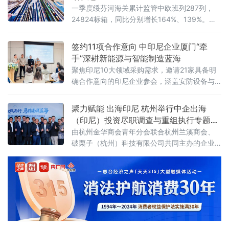
一季度绥芬河海关累计监管中欧班列287列，
24824标箱，同比分别增长164%、139%。绥
芬河口岸国际物流枢纽作用进一步凸显。聚焦
绥芬河铁路口岸实际和绥芬河自贸片区高质量
签约11项合作意向 中印尼企业厦门“牵
发展需求，绥芬河海关立足中欧班列东通道重
手”深耕新能源与智能制造蓝海
要枢纽职能，持续完善监管作业流程，做好通
聚焦印尼10大领域采购需求，邀请21家具备明
关保障服务。同时，全面推广“铁路快通”模式，
确合作意向的印尼企业参会，涵盖安防设备与
实行“7×24小时”预约通关、简化申报等举措，
工业安全系统、通讯与网络硬件设备、工业自
有力保障班列货物高效
动化与智能物流装备、新能源与
聚力赋能 出海印尼 杭州举行中企出海
（印尼）投资尽职调查与重组执行专题座
谈会
由杭州金华商会青年分会联合杭州兰溪商会、
破栗子（杭州）科技有限公司共同主办的企业
出海新机遇——中企出海（印尼）投资尽职调
查与重组执行专题座谈会在杭州世茂智慧之门
举行。座谈会采用中英文双语形式，汇聚政府
领导、印尼本土专家、全球咨询机构代表及商
会负责人、企业家等多方代表，围绕印尼投资
趋势与跨境布局路径展开深入交流。 杭州金华
商会青年分会会长、