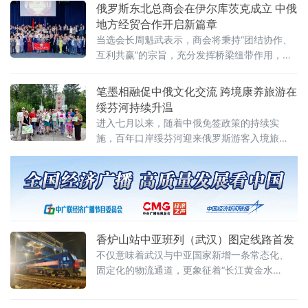
目，正悄然推进新一轮环保设施升级。这一总
俄罗斯东北总商会在伊尔库茨克成立 中俄
投资达10.65亿美元、设计年产10万吨高纯阴极
地方经贸合作开启新篇章
铜、矿山服务年限长达32年的项目，不仅是缅
当选会长周魁武表示，商会将秉持“团结协作、
甸规模最大的外商投资矿业项目之一，更是中
互利共赢”的宗旨，充分发挥桥梁纽带作用，致
缅“一带一路”产能合作的重要标志性工程。
力于为在俄中资企业构建集信息咨询、商务对
接、法律支撑于一体的综合服务体系，切实维
笔墨相融促中俄文化交流 跨境康养旅游在
护会员合法权益，推动两国产业对接合作走深
绥芬河持续升温
走实。
进入七月以来，随着中俄免签政策的持续实
施，百年口岸绥芬河迎来俄罗斯游客入境旅
游、购物、康养和文化交流的高峰期。
香炉山站中亚班列（武汉）图定线路首发
不仅意味着武汉与中亚国家新增一条常态化、
固定化的物流通道，更象征着“长江黄金水
道”与“钢铁丝路”在武汉实现了更深层次、更高
效率的无缝对接，为中