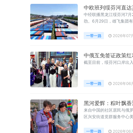
中欧班列绥芬河直达
中经联播黑龙江绥芬河7月
劲。6月29日，雄飞集团
月份已开行6列班列、33
经贸产业提质增效。据士
一带一路
2026年07
中俄互免签证政策红
截至目前，绥芬河口岸出入
一带一路
2026年06
黑河爱辉：粽叶飘香
来自中国的社区居民与俄
区兴安街道党群服务中心
食，软糯鲜香的粽子、爽口
佳节活动，我很开心
一带一路
2026年06