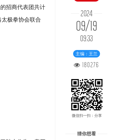
亚的招商代表团共计
2024
路太极拳协会联合
09/19
09:33
主编：王兰
180276
微信扫一扫：分享
猜你想看