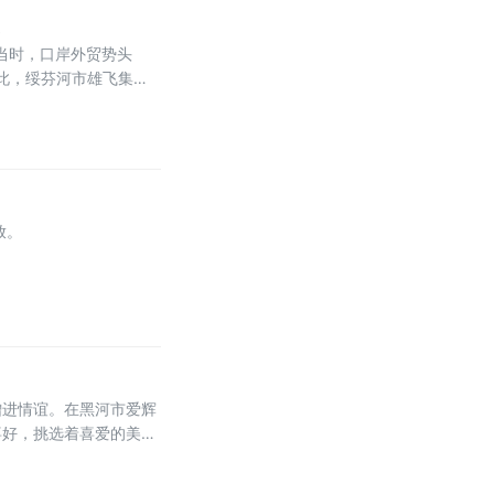
元
当时，口岸外贸势头
至此，绥芬河市雄飞集团6
量，助推绥芬河向北开放
放。
增进情谊。在黑河市爱辉
喜好，挑选着喜爱的美
次能够来参加中国传统