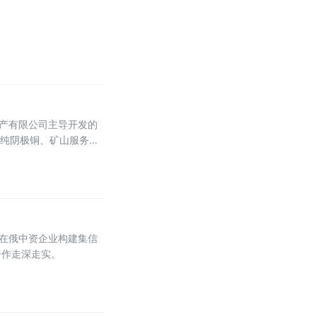
矿产有限公司主导开发的
高纯阴极铜、矿山服务年
的重要标志性工程。
为在俄中资企业构建集信
合作走深走实。