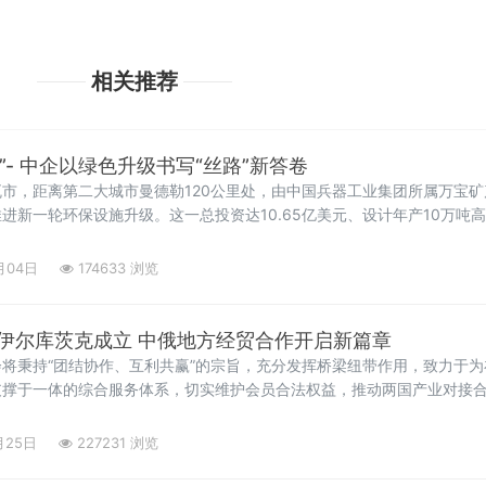
相关推荐
”- 中企以绿色升级书写“丝路”新答卷
市，距离第二大城市曼德勒120公里处，由中国兵器工业集团所属万宝
进新一轮环保设施升级。这一总投资达10.65亿美元、设计年产10万吨
是缅甸规模最大的外商投资矿业项目之一，更是中缅“一带一路”产能合作
月04日
174633 浏览
伊尔库茨克成立 中俄地方经贸合作开启新篇章
将秉持“团结协作、互利共赢”的宗旨，充分发挥桥梁纽带作用，致力于
支撑于一体的综合服务体系，切实维护会员合法权益，推动两国产业对接
月25日
227231 浏览