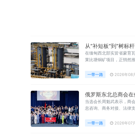
从“补短板”到“树标杆
在缅甸西北部实皆省蒙育瓦
莱比塘铜矿项目，正悄然推
限长达32年的项目，不仅
一带一路
2026年08
俄罗斯东北总商会在
当选会长周魁武表示，商会
息咨询、商务对接、法律
一带一路
2026年07