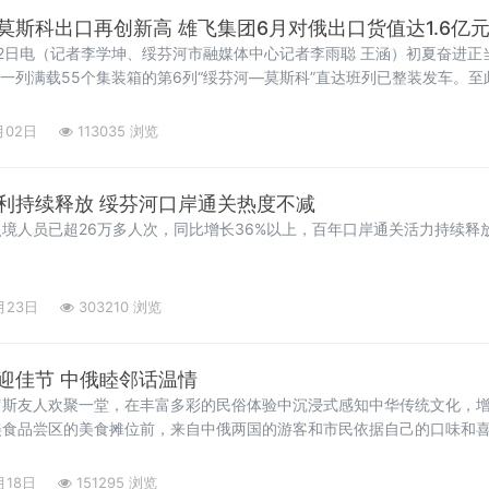
莫斯科出口再创新高 雄飞集团6月对俄出口货值达1.6亿
2日电（记者李学坤、绥芬河市融媒体中心记者李雨聪 王涵）初夏奋进正
有一列满载55个集装箱的第6列“绥芬河—莫斯科”直达班列已整装发车。
0个标准集装箱的发运任务，单月出口总货值达1.6亿元，以稳定的货运增
介绍，截至目前，本月内出口货物品类多元
月02日
113035 浏览
利持续释放 绥芬河口岸通关热度不减
境人员已超26万多人次，同比增长36%以上，百年口岸通关活力持续释
月23日
303210 浏览
迎佳节 中俄睦邻话温情
罗斯友人欢聚一堂，在丰富多彩的民俗体验中沉浸式感知中华传统文化，
美食品尝区的美食摊位前，来自中俄两国的游客和市民依据自己的口味和
甜蜜的水果捞深受俄罗斯友人的喜爱：“在俄罗斯是没有粽子的，所以这
月18日
151295 浏览