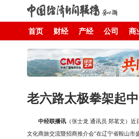
首页
财经
产经
公司
商
老六路太极拳架起中
中经联播讯
（张士龙 通讯员 郑茗文）
文化商旅交流暨招商推介会”在辽宁省鞍山市