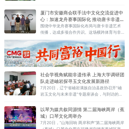
笔墨。塘中不见采莲稚童，浅水边却聚着嬉闹
的孩童。胖乎乎的小男孩趁看护人分神，悄悄
厦门市安徽商会联手法中文化交流促进中
折下一柄莲蓬，慌忙塞进汗衫，踮脚狂奔。身
心：加速龙舟赛事国际化 推动唐卡非遗落
后浮萍被小
地长三角
围绕中华龙舟赛事国际化布局与唐卡非遗艺术
传播，达成多项合作共识。这场横跨体育与非
遗两大领域的会晤，以“体育为帆、非遗为根”为
主线，整合国际体育平台、海外文化机构和国
家级非遗资源，探索中华优秀传统文化创造性
转化与
社会学视角赋能非遗传承 上海大学调研团
队走进岫岩探寻玉文化发展新路径
7月20日，辽宁省岫岩满族自治县政协召开"岫
岩玉文化与未来非遗"专题座谈会，与到访的上
海大学社会学院调研团队共议玉文化产业高质
量发展路径。县政协主席孔华、副主席刘丹峰
以琴为媒共叙同源情 第二届海峡两岸（蕉
出席会议并讲话。座谈会上，与会人员共同观
城）口琴文化周举办
看了上海大学调研团队在岫岩实地走访、采样
7月20日，“山海回响 两岸和声”第二届海峡两岸
记录的专题视频。孔华向调研团队赠送《岫岩
（蕉城）口琴文化周在福建省宁德市蕉城区举