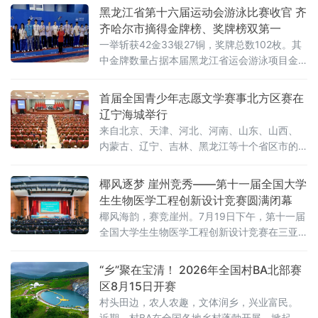
黑龙江省第十六届运动会游泳比赛收官 齐
齐哈尔市摘得金牌榜、奖牌榜双第一
一举斩获42金33银27铜，奖牌总数102枚。其
中金牌数量占据本届黑龙江省运会游泳项目金
牌总数的半壁江山，成功登顶金牌榜、奖牌
榜，实现黑龙江省运会游泳项目连续两届全省
首届全国青少年志愿文学赛事北方区赛在
卫冕。本届黑龙江省运会游泳赛事竞争空前激
辽宁海城举行
烈，各地市游泳精英齐聚赛场、
来自北京、天津、河北、河南、山东、山西、
内蒙古、辽宁、吉林、黑龙江等十个省区市的
1093名青少年选手齐聚一堂，围绕志愿服务主
题展开创作与诵读比拼。该项赛事已纳入教育
椰风逐梦 崖州竞秀——第十一届全国大学
部2025—2028学年面向中小学生的全国性竞赛
生生物医学工程创新设计竞赛圆满闭幕
活动名单。本次大赛于7月25日至26日举行。
椰风海韵，赛竞崖州。7月19日下午，第十一届
参赛选手以文字抒发情怀
全国大学生生物医学工程创新设计竞赛在三亚
崖州湾科技城圆满闭幕。经线上评审筛选，来
自清华大学、北京大学等290所高校及科研机构
“乡”聚在宝清！ 2026年全国村BA北部赛
1751支队伍赴海南大学崖州校区开展线下决
区8月15日开赛
赛。
村头田边，农人农趣，文体润乡，兴业富民。
近期，村BA在全国各地乡村蓬勃开展，掀起了