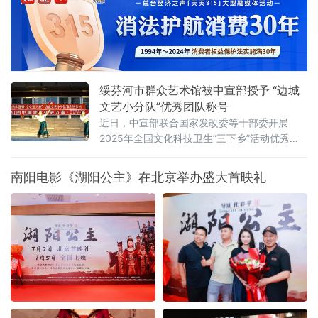
探索出一条文艺化、场景化、大众化、常态化
的理论宣讲新路径，让党的创新理论真正飞入
寻常百姓家，为推动永定高质量发展凝心聚力
绥芬河市群众艺术馆被中宣部授予 “边城
文艺小分队”优秀团队称号
近日，中宣部联合国家发改委等十部委开展
2025年全国文化科技卫生“三下乡”活动优秀团
队和服务标兵推介展示活动，推选100个集体为
优秀团队、100名个人为服务标兵。绥芬河市群
南阳电影《湖阳公主》在北京举办盛大首映礼
众艺术馆“边城文艺小分队”被评选为优秀团队。