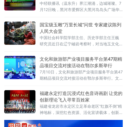
城爱辉盛大开幕
中经联播讯（温东升）界江潮涌，边城璀璨。7
月12日晚，黑河市爱辉区大黑河岛岛头广场华
灯绽放、人声鼎沸，“黑土优品”杯·大地流彩
——2026年黑龙江省和美乡村篮球大赛（村
国宝级玉雕“万里长城”问世 专家建议陈列
BA）总决赛在此隆重开幕。来自全省13个市
人民大会堂
（地）及农垦、森工系统的22支农民球队跨越
中国社会科学院学部主任、历史学部主任王巍
山海，齐聚中俄边境名城，以篮球为媒介，展
研究员近日在辽宁岫岩考察时，对当地玉文化
乡土之魂，奏响“体育赋能乡村、文化点亮乡
传承与产业发展给予高度评价。在参观辽宁雨
土”的时代强音。
桐玉文化博物馆期间，王巍仔细观摩了巨型玉
文化和旅游部产业项目服务平台第47期精
雕作品“万里长城”，详细询问创作历程后，建议
品项目交流对接活动在鄂尔多斯举行
将这件代表当代岫岩玉雕最高水准的国宝级作
7月10日，文化和旅游部产业项目服务平台第47
品陈列于人民大会堂。王巍指出，该作品将中
期精品项目交流对接活动在鄂尔多斯举行。文
华万年玉文化与传统古文明有机交融，生动体
化和旅游部产业发展司、内蒙古自治区文化和
现了中华民族的精神气韵，堪称“文化史上杰
旅游厅负责同志出席活动并致辞。文化和旅游
福建永定打造沉浸式红色音诗画剧 让党的
部产业发展司负责同志表示，本次项目对接活
创新理论飞入寻常百姓家
动聚焦存量提质增效，坚持市场导向、创意赋
福建省龙岩市永定区立足革命老区“红旗不倒”精
能的发展思路，通过业态升级、场景再造、功
神地标，深挖红色资源、活化宣讲载体，创新
能重塑、运营创新，深挖地域特色，以金融为
推出沉浸式音诗画剧《红旗不倒 江山永定》，
文化和旅游产业发展注入持久动能。
把理论课堂搬上舞台、把道理阐释融入故事，