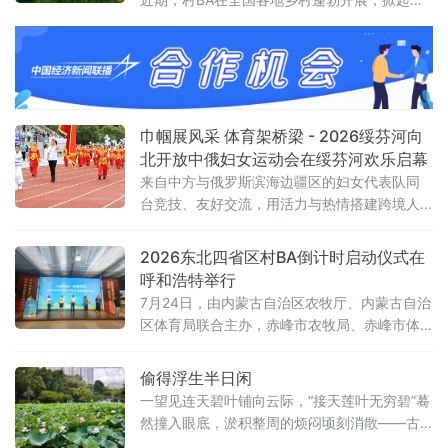
全民健身热潮，极大丰富了农民群众精神文化
生活。黑龙江把赛事办到边境乡村，以体育赋
能兴边富民；山东策划推出“跟着村BA游乡村”
主题活动，串联整合乡村文旅资源，让赛场扎
根田间地头
巾帼展风采 体育架桥梁 - 2026绥芬河向
北开放中俄妇女运动会在绥芬河欢乐启幕
来自中方与俄罗斯滨海边疆区的妇女代表队同
台竞技、友好交流，用活力与热情搭建跨境人
文交流新平台，助力向北开放新高地建设。
2026东北四省区村BA倒计时启动仪式在
呼和浩特举行
7月24日，由内蒙古自治区农牧厅、内蒙古自治
区体育局联合主办，赤峰市农牧局、赤峰市体
育局、林西县人民政府联合承办的“大地流彩·和
美同行”2026东北四省区和美乡村篮球联赛吉祥
偷得浮生半日闲
物发布暨30天倒计时启动仪式在呼和浩特举
一望见连天碧叶铺向云际，“接天莲叶无穷碧”蓦
行。
然撞入眼底，淤积整周的烦闷顷刻消散——古
时文人笔下的人间清欢，从来不是纸上虚妄的