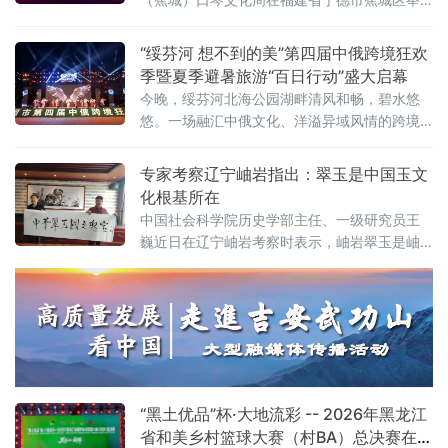
玉图谱史录》等三部专业典籍，为课题研究提
行。来自海峡两岸的口琴乐团音乐人、文艺代
供本地史料支撑。孔华表示，岫岩玉历史悠
表齐聚一堂，以琴为媒、以乐会友，共叙两岸
“绥芬河 想不到的美”第四届中俄跨境狂欢
同根同源的文化深情。
季暨夏季避暑旅游“百日行动”盛大启幕
今晚，绥芬河北海公园湖畔清风和畅，碧水悠
悠。一场融汇中俄文化、洋溢异域风情的跨境
狂欢演出点燃边城夏夜，正式拉开“绥芬河 想不
到的美”第四届中俄跨境狂欢季暨夏季避暑旅
专家考察辽宁岫岩指出：翠玉是中国玉文
游“百日行动”的大幕。
化根基所在
中国社会科学院历史学部主任、一级研究员王
巍近日在辽宁岫岩考察时表示，岫岩翠玉是岫
岩玉的核心组成部分，而岫岩玉是中国玉文化
的重要根基，研究、开发、发展翠玉是当代人
的重要责任。 王巍此行参观了位于岫岩的“中国
萬客来玉博园”。该园区集中国玉石博物馆、中
国翠玉产业展览馆、中国翠玉艺术馆等文化载
体于一体，以天然宝玉石精品展示为核心，融
合宝玉石装饰家居体验与工厂化休闲旅游，
“黑土优品”杯·大地流彩 -- 2026年黑龙江
省和美乡村篮球大赛（村BA）总决赛在边