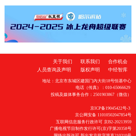
学实验、创客手工、民俗作品展、双语互动等
形式，展开了一场跨越国界的科技与文化对
话。
关于我们
联系我们
合作机会
人员查询及声明
版权声明
中经智库
地址：北京市东城区建国门内大街18号恒基中心
电话（传真）：010-65066629
投稿及媒体事务合作：2501903867（微信）
京ICP备19045422号-3
京公网安备 11010502047854号
互联网信息服务行政许可 京B2-20213959
广播电视节目制作发行许可(京)字第20358号
网络出版许可 新出发京批字第直210310号