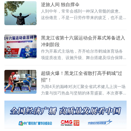
全民健身实施成效、体育产业发展成果及下半
逆旅人间 独自撑伞
年重点工作进行了主旨
人到中年，常常会感到一种深入骨髓的疲惫。
这份倦意，不是一日劳作带来的疲乏，也不是
一时失意催生的低落，它是经年累月一点点堆
积起来，沉沉压在肩头，在无声的岁月里，悄
悄压弯了人的脊梁。杜牧有言：“只言旋老转无
黑龙江省第十六届运动会开幕式筹备进入
事，欲到中年事更多”，年少总以为年岁渐长便
冲刺阶段
可卸下重担，待到中年方才知晓，肩上的责任
作为开幕式主场地，齐齐哈尔市鹤城体育场各
反倒层层叠加。尤其到了夜深人静，万籁归于
项提质改造、设施升级、舞台搭建及综合保障
沉寂，白日里被忙碌掩盖的困顿，便会一层层
工作正有序推进，筹备工作稳步落地，预计8月
浮现出来，沉甸甸地叩击心
1日启动集中彩排。记者在现场了解到，鹤城体
超级火爆！黑龙江全省散打高手鹤城“过
育场内各项筹备作业高效运转，工作人员正加
招”！
紧调试舞台LED大屏，细化完善场地配套设施，
为期4天的巅峰对决汇聚全省武术健儿上演一场
全面排查
力量与技巧热血与坚韧的体育盛宴。本次赛事
是黑龙江省规格最高、含金量十足的武术散打
专项竞技赛事，吸引了哈尔滨、齐齐哈尔、牡
丹江、佳木斯等全省11个地市的200余名优秀运
动员同台角逐。参赛选手皆是各地层层选拔的