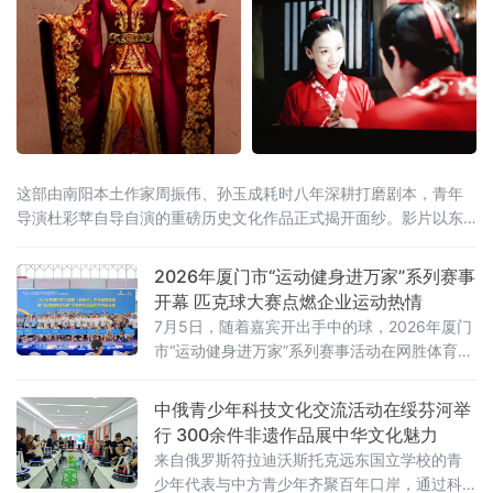
这部由南阳本土作家周振伟、孙玉成耗时八年深耕打磨剧本，青年
导演杜彩苹自导自演的重磅历史文化作品正式揭开面纱。影片以东
汉开国帝王刘秀之姐——湖阳公主刘黄的人生蜕变为主线，以南阳
地域文化为根基，融女性成长、家国情怀、道德坚守于一体，既是
2026年厦门市“运动健身进万家”系列赛事
回望两汉风骨的历史纪实，也是面向当代社会传递正向价值观的东
开幕 匹克球大赛点燃企业运动热情
方文化寓言。从骄奢公主到苍生守护者大众固有
7月5日，随着嘉宾开出手中的球，2026年厦门
市“运动健身进万家”系列赛事活动在网胜体育网
球匹克球运动中心正式开幕。开幕式后，2026
年厦门市工商联
中俄青少年科技文化交流活动在绥芬河举
行 300余件非遗作品展中华文化魅力
来自俄罗斯符拉迪沃斯托克远东国立学校的青
少年代表与中方青少年齐聚百年口岸，通过科