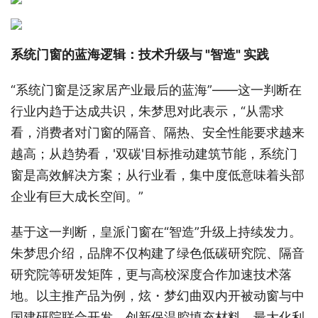
系统门窗的蓝海逻辑：技术升级与 "智造" 实践
“系统门窗是泛家居产业最后的蓝海”——这一判断在
行业内趋于达成共识，朱梦思对此表示，“从需求
看，消费者对门窗的隔音、隔热、安全性能要求越来
越高；从趋势看，'双碳'目标推动建筑节能，系统门
窗是高效解决方案；从行业看，集中度低意味着头部
企业有巨大成长空间。”
基于这一判断，皇派门窗在“智造”升级上持续发力。
朱梦思介绍，品牌不仅构建了绿色低碳研究院、隔音
研究院等研发矩阵，更与高校深度合作加速技术落
地。以主推产品为例，炫・梦幻曲双内开被动窗与中
国建研院联合开发，创新保温腔填充材料，最大化利