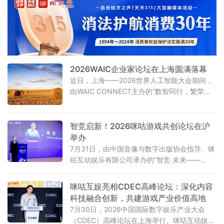
鲜明的底色。
2026WAIC企业家论坛在上海圆满落幕
近日，上海——2026世界人工智能大会期间，
由WAIC CONNECT主办的“数智同行，繁荣共
生”WAIC企业家论坛在上海世博桐森酒店·桐森
厅举行。150余位企业一把手、行业领军者及高
净值决策者到场参与，覆盖制造、ICT、消费、
智竞启新！2026咪咕游戏共创论坛在沪
医疗、金融等关键领域。盛夏的上海，WAIC展
举办
览馆人潮涌动，而企业家论坛的会场内同样座
7月31日，由中国音像与数字出版协会指导、咪
无虚席。
咕互动娱乐有限公司承办的“智竞·未来——
2026咪咕游戏共创发展论坛”在上海举行。性布
局推动高品质益智健
咪咕互娱亮相CDEC高峰论坛：深化内容
科技融合创新，共建游戏产业价值高地
7月30日，2026中国国际数字娱乐产业大会
（CDEC）高峰论坛在上海举行。咪咕互动娱乐