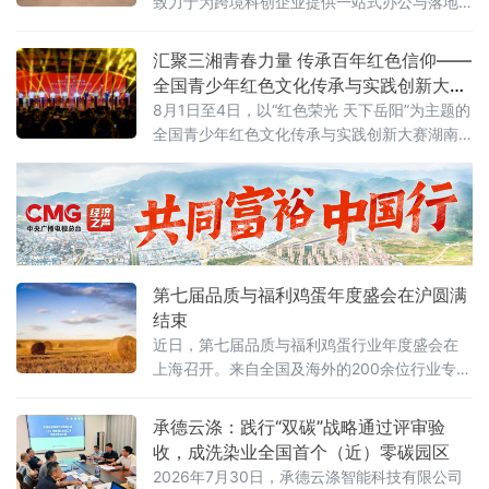
致力于为跨境科创企业提供一站式办公与落地
支持，通过灵活办公场地、产业资源对接、落
地政策咨询、商务社群链接等多元服务，搭建
汇聚三湘青春力量 传承百年红色信仰——
维港畔高质量跨境科创商务生态。3
全国青少年红色文化传承与实践创新大赛
湖南省赛在岳阳举办
8月1日至4日，以“红色荣光 天下岳阳”为主题的
全国青少年红色文化传承与实践创新大赛湖南
省赛落地湖南理工大学，全省14市州青少年齐
聚洞庭湖畔，这场教育部、湖南省教育厅备案
白名单公益赛事，是落实立德树人、培育时代
新人的重要实践。
第七届品质与福利鸡蛋年度盛会在沪圆满
结束
近日，第七届品质与福利鸡蛋行业年度盛会在
上海召开。来自全国及海外的200余位行业专
家、企业领军人物和学术代表齐聚一堂，围
绕“蓄势破局，非笼领航”主题，探讨产业转型、
承德云涤：践行“双碳”战略通过评审验
技术创新与消费升级路径。
收，成洗染业全国首个（近）零碳园区
2026年7月30日，承德云涤智能科技有限公司