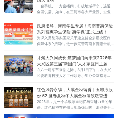
一台手机、一方直播间，打破地域壁垒，连通
全国供需。如今，在三河市各大产业园、企业
车间、实景展厅，工业品直播电商已成新风
尚。从智能家居制造到精密工业制冷，从越野
政府指导，海南学生专属！海南普惠保险
改装配件到高端装备制造，越来越多三河传统
系列普惠学生保险“惠学保”正式上线！
工业企业跳出线下经销、上门拓客的固有模
为深入贯彻落实国家关于建立健全多层次医疗
式，以直播间为新赛道，让车间变镜头、产品
保障体系的部署，进一步完善海南省普惠金融
上云端、销路通全国。
体系，8月3日，新一年度海南“惠学保”产品正
式上线发布。
才聚大兴同成长 筑梦国门向未来2026年
大兴区第三届“新国门”人才家庭日主题沙
龙活动圆满举行
在八一建军节来临之际，8月1日下午，在大兴
区委教育科技人才工作领导小组办公室指导
下，区产促中心联合大兴经开区管委会开展“才
聚大兴同成长，筑梦国门向未来”大兴区第三
红色风骨永续，大漠金秋留香｜五粮液股
届“新国门”人才家庭日主题沙龙活动。
份 52 度春夏秋冬大漠金秋酒致敬奋进时
代
2026年，是一个承载厚重记忆与奋进力量的年
份。红色精神在神州大地激荡回响，那些关于
坚守、拼搏与传承的故事，汇聚成这个时代最