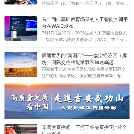
洗涤园区（以下简称“云涤园区”）（近）零碳洗
涤园区创建项目顺利通过专家验收。北京洗染
行业协会组织专家组对园区进行全面评审，北
首个面向基础教育场景的人工智能实训平
京市科学技术研究院资源环境研究所作为零碳
台在WAIC发布
园区建设指导单位全程参与指导。
7月17日至20日，2026世界人工智能大会暨人
工智能全球治理高级别会议（WAIC）在上海举
办。作为全球人工智能领域的重要交流平台，
WAIC持续汇聚前沿技术、产业实践与全球智
联通世界的“新国门”——临空经济区（廊
慧，推动人工智能更好地服务经济社会发展。
坊）国际交往功能承载区加速崛起
国家赋予北京大兴国际机场临空经济区国际交
往中心功能承载区、国家航空科技创新引领
区、京津冀协同发展示范区三大核心功能定
位。近年来，临空经济区（廊坊）紧扣“三区”建
设目标，依托大兴机场世界级航空枢纽优势，
持续拓展国际商务交往与文化交流功能，全力
构筑首都“新国门”，打造京津冀协同发展的重要
引擎，国际交往中心功能承载区的定位愈发清
晰、分量愈发厚重。
车间变直播间，三河工业品直播“链”通全
国大市场