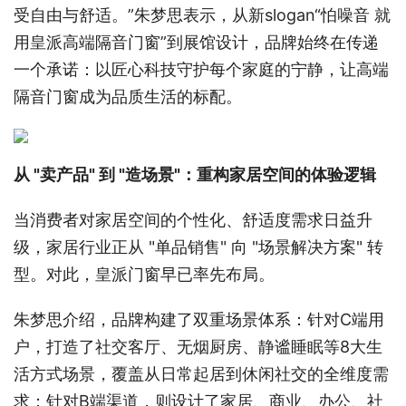
受自由与舒适。”朱梦思表示，从新slogan“怕噪音 就
用皇派高端隔音门窗”到展馆设计，品牌始终在传递
一个承诺：以匠心科技守护每个家庭的宁静，让高端
隔音门窗成为品质生活的标配。
从 "卖产品" 到 "造场景"：重构家居空间的体验逻辑
当消费者对家居空间的个性化、舒适度需求日益升
级，家居行业正从 "单品销售" 向 "场景解决方案" 转
型。对此，皇派门窗早已率先布局。
朱梦思介绍，品牌构建了双重场景体系：针对C端用
户，打造了社交客厅、无烟厨房、静谧睡眠等8大生
活方式场景，覆盖从日常起居到休闲社交的全维度需
求；针对B端渠道，则设计了家居、商业、办公、社