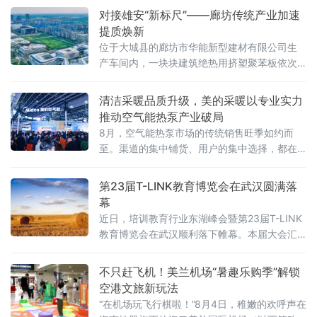
对接雄安“新标尺”——廊坊传统产业加速
提质焕新
位于大城县的廊坊市华能新型建材有限公司生
产车间内，一块块建筑绝热用挤塑聚苯板依次
走下生产线。作为首批入围雄安新区大宗建材
集采目录的保温建材企业，华能公司已有挤塑
清洁采暖品质升级，美的采暖以专业实力
制品、模塑制品等5款产品稳定供应雄安新区，
推动空气能热泵产业破局
五年来销量年均增长20%以上。
8月，空气能热泵市场的传统销售旺季如约而
至。渠道的集中铺货、用户的集中选择，都在
下半年密集释放。在这样的关键节点，美的采
暖接连推出美的真暖MAX空气能中央空调、美
第23届T-LINK教育博览会在武汉圆满落
的雪焰MAX空气能中央空调两款新品，引发市
幕
场热议。
近日，培训教育行业东湖峰会暨第23届T-LINK
教育博览会在武汉顺利落下帷幕。本届大会汇
聚了众多参展品牌与数十位分享嘉宾，吸引了
来自全国各地的千余名教育领域管理者、创业
不只赶飞机！美兰机场“暑趣乐购季”解锁
者齐聚江城，围绕“AI赋能下民办教育培训行业
空港文旅新玩法
的创新与发展”这一核心主题展开深度交流与思
“在机场玩飞行棋啦！”8月4日，稚嫩的欢呼声在
想碰撞。