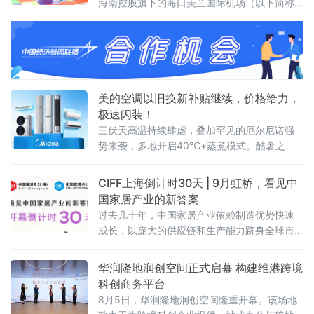
海南控股旗下的海口美兰国际机场（以下简称
美兰机场）T2中央大街响起，引得过往旅客纷
纷驻足，只见一个小男孩兴奋地跳了起来。
美的空调以旧换新补贴继续，价格给力，
极速闪装！
三伏天高温持续肆虐，叠加罕见的厄尔尼诺强
势来袭，多地开启40℃+蒸煮模式。酷暑之
下，不少家庭的老旧空调频频掉链子，不仅制
冷乏力、能耗偏高，还存在诸多安全隐患，严
CIFF上海倒计时30天 | 9月虹桥，看见中
重影响居家清凉体验。
国家居产业的新答案
过去几十年，中国家居产业依赖制造优势快速
成长，以庞大的供应链和生产能力跻身全球市
场。但2026年的行业正在进入一个新的周期：
消费需求分化、渠道模式重构、全球市场重新
华润隆地润创空间正式启幕 构建维港跨境
布局。企业需要回答的问题从“能不能造出来”转
科创商务平台
向“能不能形成品牌、能不能走向全球、能不能
8月5日，华润隆地润创空间隆重开幕。该场地
持续增长”。