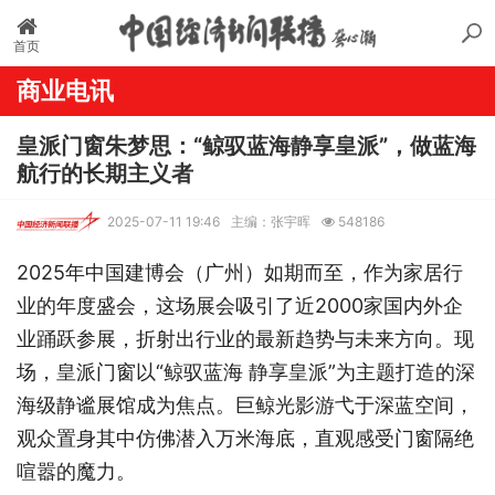
首页
商业电讯
皇派门窗朱梦思：“鲸驭蓝海静享皇派”，做蓝海
航行的长期主义者
2025-07-11 19:46
主编：张宇晖
548186
2025年中国建博会（广州）如期而至，作为家居行
业的年度盛会，这场展会吸引了近2000家国内外企
业踊跃参展，折射出行业的最新趋势与未来方向。现
场，皇派门窗以“鲸驭蓝海 静享皇派”为主题打造的深
海级静谧展馆成为焦点。巨鲸光影游弋于深蓝空间，
观众置身其中仿佛潜入万米海底，直观感受门窗隔绝
喧嚣的魔力。