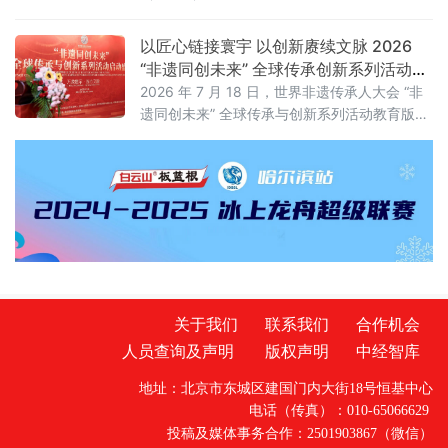
有限公司（以下简称“咪咕互娱”）总经理习亮出
席论坛并发表题为《深化内容科技融合创新 共
以匠心链接寰宇 以创新赓续文脉 2026
建游戏产业价值高地》的主旨演讲，分享了咪
“非遗同创未来” 全球传承创新系列活动在
咕互娱在游戏领域的战略布局与实践思考。
京启动
2026 年 7 月 18 日，世界非遗传承人大会 “非
遗同创未来” 全球传承与创新系列活动教育版块
启动盛典在北京人大会议中心举办。本次活动
以 “万象寰宇・匠心文脉” 为主题，正式发布教
育板块整体战略规划。
关于我们
联系我们
合作机会
人员查询及声明
版权声明
中经智库
地址：北京市东城区建国门内大街18号恒基中心
电话（传真）：010-65066629
投稿及媒体事务合作：2501903867（微信）