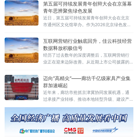
攻略,带你吃透日间水乐园、夜间千灯渔火节全
第五届可持续发展青年创辩大会在京落幕
部宝藏项目。
青年思辨聚焦绿色发展
近日，第五届可持续发展青年创辩大会在北京
市通州区文化馆举办。作为2026北京绿色发展
论坛系列活动的重要组成部分，本届大会以"全
球发展倡议下的青年担当：创辩启新 绿筑未
互联网营销行业触底回升，佳云科技经营
来"为主题，由全国双碳行业产教融合共同体主
数据释放积极信号
办，中华环保联合会青少年环境友好行动委员
经历了过去数年的深度调整后，互联网营销行
会与Y-CLAP青年气候领袖培养计划（Youth
业正在迎来边际改善。从近期上市公司披露的
Climate Leadership Action Program）联合主
经营数据来看，部分头部营销服务商的减亏趋
办，可持续发展青年创辩大会执
势明显，行业整体正从"价格战"向"价值竞争"转
迈向“高精尖”——廊坊千亿级家具产业集
型。
群加速崛起
近年来，廊坊市抢抓京津冀协同发展机遇，通
过承接产业转移、推动本地转型升级、建设产
业园区等模式，促进家具产业整合与创新孵
化，逐步形成香河智慧家居、霸州特色定制家
具、大城红木文化、文安绿色低碳建材四大产
业集群。