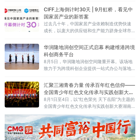
冷乏力、能耗偏高，还存在诸多安全隐患，严
CIFF上海倒计时30天 | 9月虹桥，看见中
重影响居家清凉体验。
国家居产业的新答案
过去几十年，中国家居产业依赖制造优势快速
成长，以庞大的供应链和生产能力跻身全球市
场。但2026年的行业正在进入一个新的周期：
消费需求分化、渠道模式重构、全球市场重新
华润隆地润创空间正式启幕 构建维港跨境
布局。企业需要回答的问题从“能不能造出来”转
科创商务平台
向“能不能形成品牌、能不能走向全球、能不能
8月5日，华润隆地润创空间隆重开幕。该场地
持续增长”。
致力于为跨境科创企业提供一站式办公与落地
支持，通过灵活办公场地、产业资源对接、落
地政策咨询、商务社群链接等多元服务，搭建
汇聚三湘青春力量 传承百年红色信仰——
维港畔高质量跨境科创商务生态。3
全国青少年红色文化传承与实践创新大赛
湖南省赛在岳阳举办
8月1日至4日，以“红色荣光 天下岳阳”为主题的
全国青少年红色文化传承与实践创新大赛湖南
省赛落地湖南理工大学，全省14市州青少年齐
聚洞庭湖畔，这场教育部、湖南省教育厅备案
白名单公益赛事，是落实立德树人、培育时代
新人的重要实践。