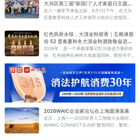
大兴区第三届“新国门”人才家庭日主题沙
龙活动圆满举行
在八一建军节来临之际，8月1日下午，在大兴
区委教育科技人才工作领导小组办公室指导
下，区产促中心联合大兴经开区管委会开展“才
聚大兴同成长，筑梦国门向未来”大兴区第三
红色风骨永续，大漠金秋留香｜五粮液股
届“新国门”人才家庭日主题沙龙活动。
份 52 度春夏秋冬大漠金秋酒致敬奋进时
代
2026年，是一个承载厚重记忆与奋进力量的年
份。红色精神在神州大地激荡回响，那些关于
坚守、拼搏与传承的故事，汇聚成这个时代最
鲜明的底色。
2026WAIC企业家论坛在上海圆满落幕
近日，上海——2026世界人工智能大会期间，
由WAIC CONNECT主办的“数智同行，繁荣共
生”WAIC企业家论坛在上海世博桐森酒店·桐森
厅举行。150余位企业一把手、行业领军者及高