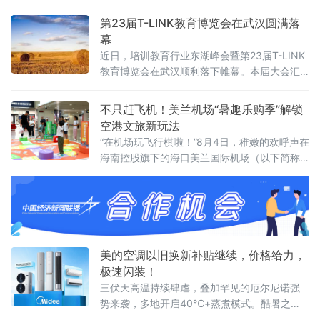
下半年密集释放。在这样的关键节点，美的采
暖接连推出美的真暖MAX空气能中央空调、美
第23届T-LINK教育博览会在武汉圆满落
的雪焰MAX空气能中央空调两款新品，引发市
幕
场热议。
近日，培训教育行业东湖峰会暨第23届T-LINK
教育博览会在武汉顺利落下帷幕。本届大会汇
聚了众多参展品牌与数十位分享嘉宾，吸引了
来自全国各地的千余名教育领域管理者、创业
不只赶飞机！美兰机场“暑趣乐购季”解锁
者齐聚江城，围绕“AI赋能下民办教育培训行业
空港文旅新玩法
的创新与发展”这一核心主题展开深度交流与思
“在机场玩飞行棋啦！”8月4日，稚嫩的欢呼声在
想碰撞。
海南控股旗下的海口美兰国际机场（以下简称
美兰机场）T2中央大街响起，引得过往旅客纷
纷驻足，只见一个小男孩兴奋地跳了起来。
美的空调以旧换新补贴继续，价格给力，
极速闪装！
三伏天高温持续肆虐，叠加罕见的厄尔尼诺强
势来袭，多地开启40℃+蒸煮模式。酷暑之
下，不少家庭的老旧空调频频掉链子，不仅制