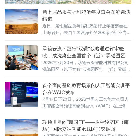
第七届品质与福利鸡蛋年度盛会在沪圆满
结束
近日，第七届品质与福利鸡蛋行业年度盛会在
上海召开。来自全国及海外的200余位行业专
家、企业领军人物和学术代表齐聚一堂，围
绕“蓄势破局，非笼领航”主题，探讨产业转型、
承德云涤：践行“双碳”战略通过评审验
技术创新与消费升级路径。
收，成洗染业全国首个（近）零碳园区
2026年7月30日，承德云涤智能科技有限公司
洗涤园区（以下简称“云涤园区”）（近）零碳洗
涤园区创建项目顺利通过专家验收。北京洗染
行业协会组织专家组对园区进行全面评审，北
首个面向基础教育场景的人工智能实训平
京市科学技术研究院资源环境研究所作为零碳
台在WAIC发布
园区建设指导单位全程参与指导。
7月17日至20日，2026世界人工智能大会暨人
工智能全球治理高级别会议（WAIC）在上海举
办。作为全球人工智能领域的重要交流平台，
WAIC持续汇聚前沿技术、产业实践与全球智
联通世界的“新国门”——临空经济区（廊
慧，推动人工智能更好地服务经济社会发展。
坊）国际交往功能承载区加速崛起
国家赋予北京大兴国际机场临空经济区国际交