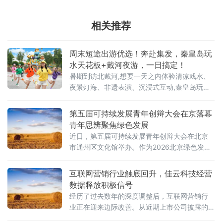
相关推荐
周末短途出游优选！奔赴集发，秦皇岛玩
水天花板+戴河夜游，一日搞定！
暑期到访北戴河,想要一天之内体验清凉戏水、
夜景灯海、非遗表演、沉浸式互动,秦皇岛玩水
标杆集发梦想王国是不二之选。一份完整游玩
攻略,带你吃透日间水乐园、夜间千灯渔火节全
第五届可持续发展青年创辩大会在京落幕
部宝藏项目。
青年思辨聚焦绿色发展
近日，第五届可持续发展青年创辩大会在北京
市通州区文化馆举办。作为2026北京绿色发展
论坛系列活动的重要组成部分，本届大会以"全
球发展倡议下的青年担当：创辩启新 绿筑未
互联网营销行业触底回升，佳云科技经营
来"为主题，由全国双碳行业产教融合共同体主
数据释放积极信号
办，中华环保联合会青少年环境友好行动委员
经历了过去数年的深度调整后，互联网营销行
会与Y-CLAP青年气候领袖培养计划（Youth
业正在迎来边际改善。从近期上市公司披露的
Climate Leadership Action Program）联合主
经营数据来看，部分头部营销服务商的减亏趋