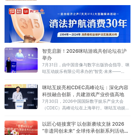
厅举行。150余位企业一把手、行业领军者及高
净值决策者到场参与，覆盖制造、ICT、消费、
医疗、金融等关键领域。盛夏的上海，WAIC展
览馆人潮涌动，而企业家论坛的会场内同样座
无虚席。
智竞启新！2026咪咕游戏共创论坛在沪
举办
7月31日，由中国音像与数字出版协会指导、咪
咕互动娱乐有限公司承办的“智竞·未来——
2026咪咕游戏共创发展论坛”在上海举行。性布
局推动高品质益智健
咪咕互娱亮相CDEC高峰论坛：深化内容
科技融合创新，共建游戏产业价值高地
7月30日，2026中国国际数字娱乐产业大会
（CDEC）高峰论坛在上海举行。咪咕互动娱乐
有限公司（以下简称“咪咕互娱”）总经理习亮出
席论坛并发表题为《深化内容科技融合创新 共
以匠心链接寰宇 以创新赓续文脉 2026
建游戏产业价值高地》的主旨演讲，分享了咪
“非遗同创未来” 全球传承创新系列活动在
咕互娱在游戏领域的战略布局与实践思考。