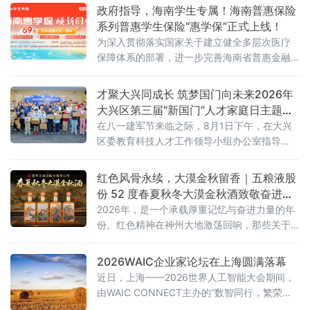
政府指导，海南学生专属！海南普惠保险
系列普惠学生保险“惠学保”正式上线！
为深入贯彻落实国家关于建立健全多层次医疗
保障体系的部署，进一步完善海南省普惠金融
体系，8月3日，新一年度海南“惠学保”产品正
式上线发布。
才聚大兴同成长 筑梦国门向未来2026年
大兴区第三届“新国门”人才家庭日主题沙
龙活动圆满举行
在八一建军节来临之际，8月1日下午，在大兴
区委教育科技人才工作领导小组办公室指导
下，区产促中心联合大兴经开区管委会开展“才
聚大兴同成长，筑梦国门向未来”大兴区第三
红色风骨永续，大漠金秋留香｜五粮液股
届“新国门”人才家庭日主题沙龙活动。
份 52 度春夏秋冬大漠金秋酒致敬奋进时
代
2026年，是一个承载厚重记忆与奋进力量的年
份。红色精神在神州大地激荡回响，那些关于
坚守、拼搏与传承的故事，汇聚成这个时代最
鲜明的底色。
2026WAIC企业家论坛在上海圆满落幕
近日，上海——2026世界人工智能大会期间，
由WAIC CONNECT主办的“数智同行，繁荣共
生”WAIC企业家论坛在上海世博桐森酒店·桐森