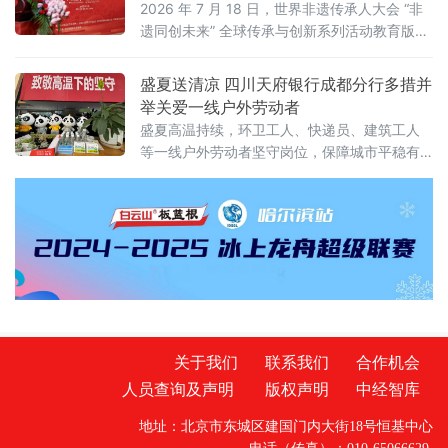
京启动
2026 年 7 月 18 日，世界非遗传承人大会 “非
遗同创未来” 全球传承与创新系列活动教育版块
启动盛典在北京人大会议中心举办。本次活动
以 “万象寰宇・匠心文脉” 为主题，正式发布教
盛夏送清凉 四川天府银行成都分行多措并
育板块整体战略规划。
举关爱一线户外劳动者
盛夏高温持续，环卫工人、快递员、建筑工人
等一线户外劳动者坚守岗位，保障城市平稳有
序运转。立足金融为民初心，践行本土金融机
构社会责任，近期，四川天府银行成都分行全
面启动夏日送清凉系列普惠公益行动，通过设
立户外劳动者清凉驿站、深入一线走访慰问等
多种形式，为户外一线工作者送去防暑保障与
关怀。
关于我们
联系我们
合作机会
人员查询及声明
版权声明
中经智库
地址：北京市东城区建国门内大街18号恒基中心