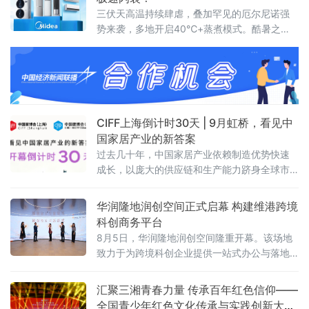
三伏天高温持续肆虐，叠加罕见的厄尔尼诺强
势来袭，多地开启40℃+蒸煮模式。酷暑之
下，不少家庭的老旧空调频频掉链子，不仅制
冷乏力、能耗偏高，还存在诸多安全隐患，严
重影响居家清凉体验。
CIFF上海倒计时30天 | 9月虹桥，看见中
国家居产业的新答案
过去几十年，中国家居产业依赖制造优势快速
成长，以庞大的供应链和生产能力跻身全球市
场。但2026年的行业正在进入一个新的周期：
消费需求分化、渠道模式重构、全球市场重新
华润隆地润创空间正式启幕 构建维港跨境
布局。企业需要回答的问题从“能不能造出来”转
科创商务平台
向“能不能形成品牌、能不能走向全球、能不能
8月5日，华润隆地润创空间隆重开幕。该场地
持续增长”。
致力于为跨境科创企业提供一站式办公与落地
支持，通过灵活办公场地、产业资源对接、落
地政策咨询、商务社群链接等多元服务，搭建
汇聚三湘青春力量 传承百年红色信仰——
维港畔高质量跨境科创商务生态。3
全国青少年红色文化传承与实践创新大赛