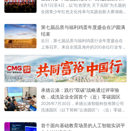
湖南省赛在岳阳举办
8月1日至4日，以“红色荣光 天下岳阳”为主题的
全国青少年红色文化传承与实践创新大赛湖南
省赛落地湖南理工大学，全省14市州青少年齐
聚洞庭湖畔，这场教育部、湖南省教育厅备案
第七届品质与福利鸡蛋年度盛会在沪圆满
白名单公益赛事，是落实立德树人、培育时代
结束
新人的重要实践。
近日，第七届品质与福利鸡蛋行业年度盛会在
上海召开。来自全国及海外的200余位行业专
家、企业领军人物和学术代表齐聚一堂，围
绕“蓄势破局，非笼领航”主题，探讨产业转型、
技术创新与消费升级路径。
承德云涤：践行“双碳”战略通过评审验
收，成洗染业全国首个（近）零碳园区
2026年7月30日，承德云涤智能科技有限公司
洗涤园区（以下简称“云涤园区”）（近）零碳洗
涤园区创建项目顺利通过专家验收。北京洗染
行业协会组织专家组对园区进行全面评审，北
首个面向基础教育场景的人工智能实训平
京市科学技术研究院资源环境研究所作为零碳