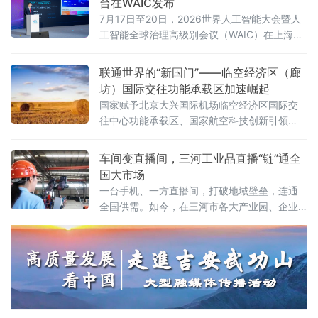
台在WAIC发布
园区建设指导单位全程参与指导。
7月17日至20日，2026世界人工智能大会暨人
工智能全球治理高级别会议（WAIC）在上海举
办。作为全球人工智能领域的重要交流平台，
WAIC持续汇聚前沿技术、产业实践与全球智
联通世界的“新国门”——临空经济区（廊
慧，推动人工智能更好地服务经济社会发展。
坊）国际交往功能承载区加速崛起
国家赋予北京大兴国际机场临空经济区国际交
往中心功能承载区、国家航空科技创新引领
区、京津冀协同发展示范区三大核心功能定
位。近年来，临空经济区（廊坊）紧扣“三区”建
车间变直播间，三河工业品直播“链”通全
设目标，依托大兴机场世界级航空枢纽优势，
国大市场
持续拓展国际商务交往与文化交流功能，全力
一台手机、一方直播间，打破地域壁垒，连通
构筑首都“新国门”，打造京津冀协同发展的重要
全国供需。如今，在三河市各大产业园、企业
引擎，国际交往中心功能承载区的定位愈发清
车间、实景展厅，工业品直播电商已成新风
晰、分量愈发厚重。
尚。从智能家居制造到精密工业制冷，从越野
改装配件到高端装备制造，越来越多三河传统
工业企业跳出线下经销、上门拓客的固有模
式，以直播间为新赛道，让车间变镜头、产品
上云端、销路通全国。