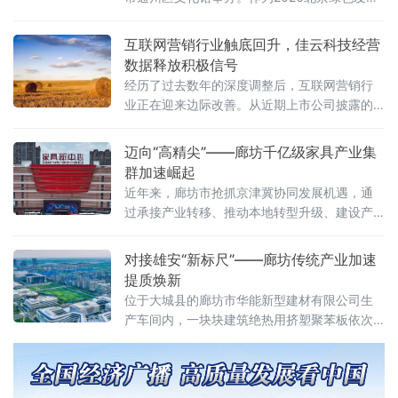
论坛系列活动的重要组成部分，本届大会以"全
球发展倡议下的青年担当：创辩启新 绿筑未
互联网营销行业触底回升，佳云科技经营
来"为主题，由全国双碳行业产教融合共同体主
数据释放积极信号
办，中华环保联合会青少年环境友好行动委员
经历了过去数年的深度调整后，互联网营销行
会与Y-CLAP青年气候领袖培养计划（Youth
业正在迎来边际改善。从近期上市公司披露的
Climate Leadership Action Program）联合主
经营数据来看，部分头部营销服务商的减亏趋
办，可持续发展青年创辩大会执
势明显，行业整体正从"价格战"向"价值竞争"转
迈向“高精尖”——廊坊千亿级家具产业集
型。
群加速崛起
近年来，廊坊市抢抓京津冀协同发展机遇，通
过承接产业转移、推动本地转型升级、建设产
业园区等模式，促进家具产业整合与创新孵
化，逐步形成香河智慧家居、霸州特色定制家
对接雄安“新标尺”——廊坊传统产业加速
具、大城红木文化、文安绿色低碳建材四大产
提质焕新
业集群。
位于大城县的廊坊市华能新型建材有限公司生
产车间内，一块块建筑绝热用挤塑聚苯板依次
走下生产线。作为首批入围雄安新区大宗建材
集采目录的保温建材企业，华能公司已有挤塑
制品、模塑制品等5款产品稳定供应雄安新区，
五年来销量年均增长20%以上。