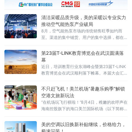
清洁采暖品质升级，美的采暖以专业实力
推动空气能热泵产业破局
8月，空气能热泵市场的传统销售旺季如约而
至。渠道的集中铺货、用户的集中选择，都在
下半年密集释放。在这样的关键节点，美的采
暖接连推出美的真暖MAX空气能中央空调、美
第23届T-LINK教育博览会在武汉圆满落
的雪焰MAX空气能中央空调两款新品，引发市
幕
场热议。
近日，培训教育行业东湖峰会暨第23届T-LINK
教育博览会在武汉顺利落下帷幕。本届大会汇
聚了众多参展品牌与数十位分享嘉宾，吸引了
来自全国各地的千余名教育领域管理者、创业
不只赶飞机！美兰机场“暑趣乐购季”解锁
者齐聚江城，围绕“AI赋能下民办教育培训行业
空港文旅新玩法
的创新与发展”这一核心主题展开深度交流与思
“在机场玩飞行棋啦！”8月4日，稚嫩的欢呼声在
想碰撞。
海南控股旗下的海口美兰国际机场（以下简称
美兰机场）T2中央大街响起，引得过往旅客纷
纷驻足，只见一个小男孩兴奋地跳了起来。
美的空调以旧换新补贴继续，价格给力，
极速闪装！