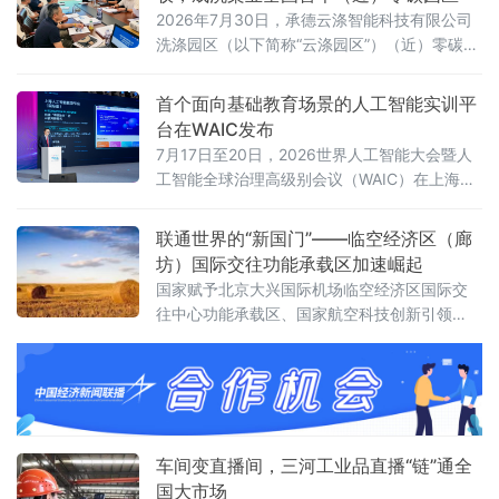
2026年7月30日，承德云涤智能科技有限公司
洗涤园区（以下简称“云涤园区”）（近）零碳洗
涤园区创建项目顺利通过专家验收。北京洗染
行业协会组织专家组对园区进行全面评审，北
首个面向基础教育场景的人工智能实训平
京市科学技术研究院资源环境研究所作为零碳
台在WAIC发布
园区建设指导单位全程参与指导。
7月17日至20日，2026世界人工智能大会暨人
工智能全球治理高级别会议（WAIC）在上海举
办。作为全球人工智能领域的重要交流平台，
WAIC持续汇聚前沿技术、产业实践与全球智
联通世界的“新国门”——临空经济区（廊
慧，推动人工智能更好地服务经济社会发展。
坊）国际交往功能承载区加速崛起
国家赋予北京大兴国际机场临空经济区国际交
往中心功能承载区、国家航空科技创新引领
区、京津冀协同发展示范区三大核心功能定
位。近年来，临空经济区（廊坊）紧扣“三区”建
设目标，依托大兴机场世界级航空枢纽优势，
持续拓展国际商务交往与文化交流功能，全力
构筑首都“新国门”，打造京津冀协同发展的重要
引擎，国际交往中心功能承载区的定位愈发清
车间变直播间，三河工业品直播“链”通全
晰、分量愈发厚重。
国大市场