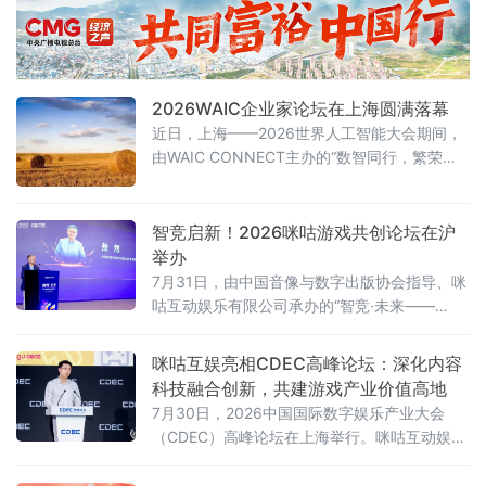
2026WAIC企业家论坛在上海圆满落幕
近日，上海——2026世界人工智能大会期间，
由WAIC CONNECT主办的“数智同行，繁荣共
生”WAIC企业家论坛在上海世博桐森酒店·桐森
厅举行。150余位企业一把手、行业领军者及高
净值决策者到场参与，覆盖制造、ICT、消费、
智竞启新！2026咪咕游戏共创论坛在沪
医疗、金融等关键领域。盛夏的上海，WAIC展
举办
览馆人潮涌动，而企业家论坛的会场内同样座
7月31日，由中国音像与数字出版协会指导、咪
无虚席。
咕互动娱乐有限公司承办的“智竞·未来——
2026咪咕游戏共创发展论坛”在上海举行。性布
局推动高品质益智健
咪咕互娱亮相CDEC高峰论坛：深化内容
科技融合创新，共建游戏产业价值高地
7月30日，2026中国国际数字娱乐产业大会
（CDEC）高峰论坛在上海举行。咪咕互动娱乐
有限公司（以下简称“咪咕互娱”）总经理习亮出
席论坛并发表题为《深化内容科技融合创新 共