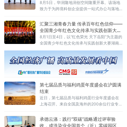
8月5日，华润隆地润创空间隆重开幕。该场地
持续增长”。
致力于为跨境科创企业提供一站式办公与落地
支持，通过灵活办公场地、产业资源对接、落
地政策咨询、商务社群链接等多元服务，搭建
汇聚三湘青春力量 传承百年红色信仰——
维港畔高质量跨境科创商务生态。3
全国青少年红色文化传承与实践创新大赛
湖南省赛在岳阳举办
8月1日至4日，以“红色荣光 天下岳阳”为主题的
全国青少年红色文化传承与实践创新大赛湖南
省赛落地湖南理工大学，全省14市州青少年齐
聚洞庭湖畔，这场教育部、湖南省教育厅备案
白名单公益赛事，是落实立德树人、培育时代
新人的重要实践。
第七届品质与福利鸡蛋年度盛会在沪圆满
结束
近日，第七届品质与福利鸡蛋行业年度盛会在
上海召开。来自全国及海外的200余位行业专
家、企业领军人物和学术代表齐聚一堂，围
绕“蓄势破局，非笼领航”主题，探讨产业转型、
承德云涤：践行“双碳”战略通过评审验
技术创新与消费升级路径。
收，成洗染业全国首个（近）零碳园区