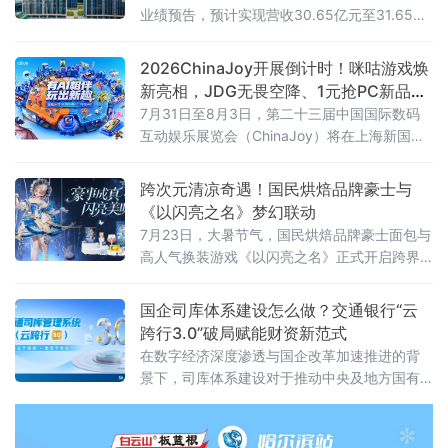
业绩预告，预计实现营收30.65亿元至31.65亿
元，剔除一次性存货调整、非现金资产减值及
其他相关影响后，核心经营净利润仍有1.55亿
2026ChinaJoy开展倒计时！咪咕游戏焕
元至2.55亿元。
新亮相，JDG无畏空降、1元抢PC新品等
你来
7月31日至8月3日，第二十三届中国国际数码
互动娱乐展览会（ChinaJoy）将在上海新国际
博览中心举行。咪咕互动娱乐有限公司将携焕
新升级的“咪咕游戏”品牌重磅亮相，锚定“高品
跨次元清凉奇遇！国民烘焙品牌豪士与
质益智健康游戏社区”全新定位，以精品游戏体
《以闪亮之名》梦幻联动
验、AI科技创新、趣味互动福利与电竞演艺活
7月23日，大暑节气，国民烘焙品牌豪士面包与
动，为玩家打造一站式沉浸式逛展体验。
高人气换装游戏《以闪亮之名》正式开启跨界
联动。以主图“兔铃谣梦”的蓝白金清凉配色为灵
感，推出「闪亮豪礼」联名礼盒，将松软美味
国企司库体系建设怎么做？交通银行“云
的烘焙产品与梦幻精致的游戏周边融为一体，
跨行3.0”破局赋能财资新范式
为玩家与消费者奉上一场清凉治愈的跨次元夏
在数字经济深度渗透与国企改革加速推进的背
日奇遇。
景下，司库体系建设对于推动中央及地方国有
企业数字化转型和高质量发展具有重要意义。
作为国有大型商业银行，交通银行始终以金融
科技为核心驱动力，深耕企业财资管理领域，