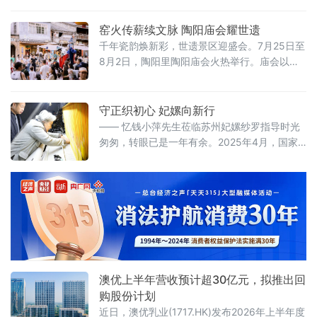
会、中国收藏家协会、全国工商联民间文物艺
术品商会作为支持单位，北京商报社与北京拍
窑火传薪续文脉 陶阳庙会耀世遗
卖行业协会联合主办的第八届艺势发展论坛暨
千年瓷韵焕新彩，世遗景区迎盛会。7月25日至
艺术市场价值榜在京落下帷幕。
8月2日，陶阳里陶阳庙会火热举行。庙会以匠
心冶陶、非遗演艺、民俗互动为核心内容，活
化世界文化遗产资源，为八方来客呈现一场独
具瓷都魅力的文化盛宴。景德镇手工瓷业遗存
守正织初心 妃嫘向新行
成功入选世界文化遗产，为陶阳里历史文化旅
—— 忆钱小萍先生莅临苏州妃嫘纱罗指导时光
游区的文化发展注入强劲动力。
匆匆，转眼已是一年有余。2025年4月，国家
级非物质文化遗产宋锦织造技艺代表性传承
人、丝绸界泰斗钱小萍先生亲临妃嫘纱罗研发
工坊，现场传艺、悉心指导的场景，依旧清晰
如昨。
澳优上半年营收预计超30亿元，拟推出回
购股份计划
近日，澳优乳业(1717.HK)发布2026年上半年度