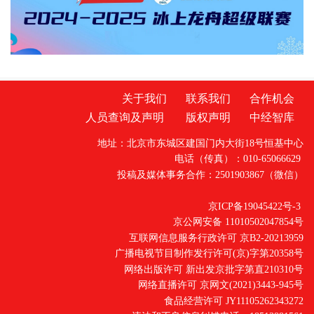
依托自主研发的蕴通司库管理系统（云跨行
3.0），聚焦国企司库建设核心需求，打造全场
景、定制化的综合金融解决方案
关于我们
联系我们
合作机会
人员查询及声明
版权声明
中经智库
地址：北京市东城区建国门内大街18号恒基中心
电话（传真）：010-65066629
投稿及媒体事务合作：2501903867（微信）
京ICP备19045422号-3
京公网安备 11010502047854号
互联网信息服务行政许可 京B2-20213959
广播电视节目制作发行许可(京)字第20358号
网络出版许可 新出发京批字第直210310号
网络直播许可 京网文(2021)3443-945号
食品经营许可 JY11105262343272