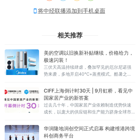
将中经联播添加到手机桌面
相关推荐
美的空调以旧换新补贴继续，价格给力，
极速闪装！
三伏天高温持续肆虐，叠加罕见的厄尔尼诺强
势来袭，多地开启40℃+蒸煮模式。酷暑之
下，不少家庭的老旧空调频频掉链子，不仅制
冷乏力、能耗偏高，还存在诸多安全隐患，严
CIFF上海倒计时30天 | 9月虹桥，看见中
重影响居家清凉体验。
国家居产业的新答案
过去几十年，中国家居产业依赖制造优势快速
成长，以庞大的供应链和生产能力跻身全球市
场。但2026年的行业正在进入一个新的周期：
消费需求分化、渠道模式重构、全球市场重新
华润隆地润创空间正式启幕 构建维港跨境
布局。企业需要回答的问题从“能不能造出来”转
科创商务平台
向“能不能形成品牌、能不能走向全球、能不能