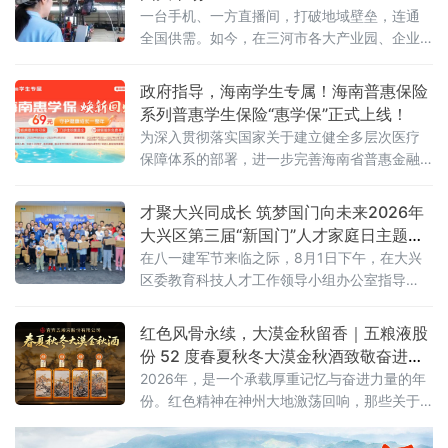
一台手机、一方直播间，打破地域壁垒，连通
全国供需。如今，在三河市各大产业园、企业
车间、实景展厅，工业品直播电商已成新风
尚。从智能家居制造到精密工业制冷，从越野
政府指导，海南学生专属！海南普惠保险
改装配件到高端装备制造，越来越多三河传统
系列普惠学生保险“惠学保”正式上线！
工业企业跳出线下经销、上门拓客的固有模
为深入贯彻落实国家关于建立健全多层次医疗
式，以直播间为新赛道，让车间变镜头、产品
保障体系的部署，进一步完善海南省普惠金融
上云端、销路通全国。
体系，8月3日，新一年度海南“惠学保”产品正
式上线发布。
才聚大兴同成长 筑梦国门向未来2026年
大兴区第三届“新国门”人才家庭日主题沙
龙活动圆满举行
在八一建军节来临之际，8月1日下午，在大兴
区委教育科技人才工作领导小组办公室指导
下，区产促中心联合大兴经开区管委会开展“才
聚大兴同成长，筑梦国门向未来”大兴区第三
红色风骨永续，大漠金秋留香｜五粮液股
届“新国门”人才家庭日主题沙龙活动。
份 52 度春夏秋冬大漠金秋酒致敬奋进时
代
2026年，是一个承载厚重记忆与奋进力量的年
份。红色精神在神州大地激荡回响，那些关于
坚守、拼搏与传承的故事，汇聚成这个时代最
鲜明的底色。