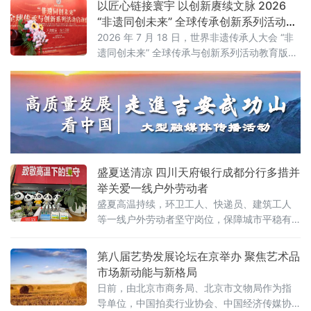
以匠心链接寰宇 以创新赓续文脉 2026
建游戏产业价值高地》的主旨演讲，分享了咪
“非遗同创未来” 全球传承创新系列活动在
咕互娱在游戏领域的战略布局与实践思考。
京启动
2026 年 7 月 18 日，世界非遗传承人大会 “非
遗同创未来” 全球传承与创新系列活动教育版块
启动盛典在北京人大会议中心举办。本次活动
以 “万象寰宇・匠心文脉” 为主题，正式发布教
育板块整体战略规划。
盛夏送清凉 四川天府银行成都分行多措并
举关爱一线户外劳动者
盛夏高温持续，环卫工人、快递员、建筑工人
等一线户外劳动者坚守岗位，保障城市平稳有
序运转。立足金融为民初心，践行本土金融机
构社会责任，近期，四川天府银行成都分行全
第八届艺势发展论坛在京举办 聚焦艺术品
面启动夏日送清凉系列普惠公益行动，通过设
市场新动能与新格局
立户外劳动者清凉驿站、深入一线走访慰问等
日前，由北京市商务局、北京市文物局作为指
多种形式，为户外一线工作者送去防暑保障与
导单位，中国拍卖行业协会、中国经济传媒协
关怀。