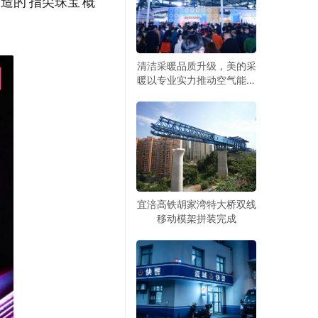
的‘指尖珠宝’概
清洁采暖品质升级，美的采
暖以专业实力推动空气能热
泵产业破局
宜涪高铁胡家湾特大桥双线
移动模架拼装完成