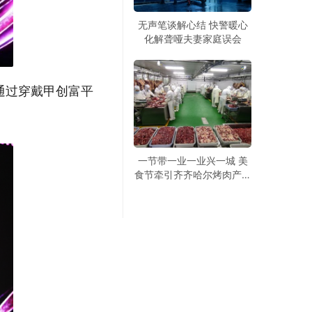
无声笔谈解心结 快警暖心
化解聋哑夫妻家庭误会
通过穿戴甲创富平
一节带一业一业兴一城 美
食节牵引齐齐哈尔烤肉产业
提质升级