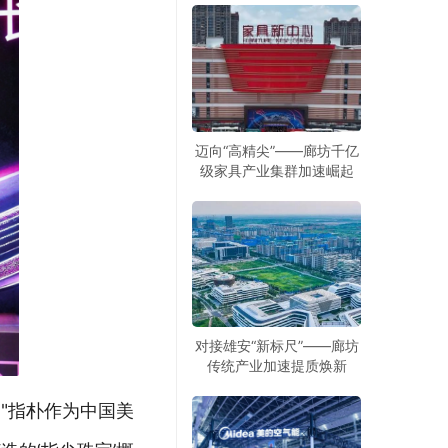
迈向“高精尖”——廊坊千亿
级家具产业集群加速崛起
对接雄安“新标尺”——廊坊
传统产业加速提质焕新
"指朴作为中国美