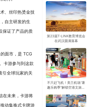
技术、丝印热烫金技
系，自主研发的生
仅保证了产品的质
第23届T-LINK教育博览会
在武汉圆满落幕
 的面市，是 TCG
品。卡游参与到这款
渐吸引全球玩家的关
不只赶飞机！美兰机场“暑
趣乐购季”解锁空港文旅新
玩法
相信在未来，卡游将
，推动集换式卡牌游