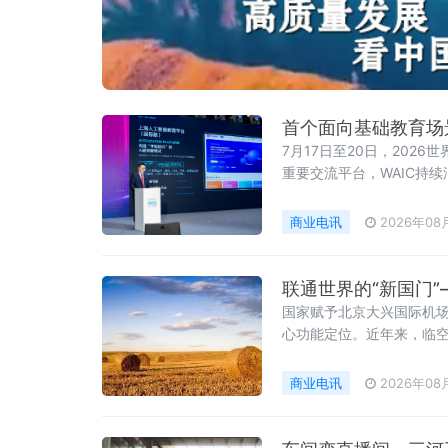
首个面向基础教育场
7月17日至20日，202
重要交流平台，WAIC持
商业电讯
2026年08
联通世界的“新国门
国家赋予北京大兴国际机
心功能定位。近年来，临空
往与文化交流功能，全力构
分量愈发厚重。
商业电讯
2026年08