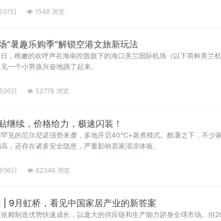
月07日
1548 浏览
场“暑趣乐购季”解锁空港文旅新玩法
月4日，稚嫩的欢呼声在海南控股旗下的海口美兰国际机场（以下简称美兰机
只见一个小男孩兴奋地跳了起来。
月06日
52778 浏览
贴继续，价格给力，极速闪装！
罕见的厄尔尼诺强势来袭，多地开启40℃+蒸煮模式。酷暑之下，不少
偏高，还存在诸多安全隐患，严重影响居家清凉体验。
月06日
62346 浏览
0天 | 9月虹桥，看见中国家居产业的新答案
依赖制造优势快速成长，以庞大的供应链和生产能力跻身全球市场。但20