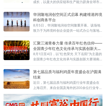
成长，以庞大的供应链和生产能力跻身全球市
场。但2026年的行业正在进入一个新的周期：
消费需求分化、渠道模式重构、全球市场重新
华润隆地润创空间正式启幕 构建维港跨境
布局。企业需要回答的问题从“能不能造出来”转
科创商务平台
向“能不能形成品牌、能不能走向全球、能不能
8月5日，华润隆地润创空间隆重开幕。该场地
持续增长”。
致力于为跨境科创企业提供一站式办公与落地
支持，通过灵活办公场地、产业资源对接、落
地政策咨询、商务社群链接等多元服务，搭建
汇聚三湘青春力量 传承百年红色信仰——
维港畔高质量跨境科创商务生态。3
全国青少年红色文化传承与实践创新大赛
湖南省赛在岳阳举办
8月1日至4日，以“红色荣光 天下岳阳”为主题的
全国青少年红色文化传承与实践创新大赛湖南
省赛落地湖南理工大学，全省14市州青少年齐
聚洞庭湖畔，这场教育部、湖南省教育厅备案
第七届品质与福利鸡蛋年度盛会在沪圆满
白名单公益赛事，是落实立德树人、培育时代
结束
新人的重要实践。
近日，第七届品质与福利鸡蛋行业年度盛会在
上海召开。来自全国及海外的200余位行业专
家、企业领军人物和学术代表齐聚一堂，围
绕“蓄势破局，非笼领航”主题，探讨产业转型、
技术创新与消费升级路径。