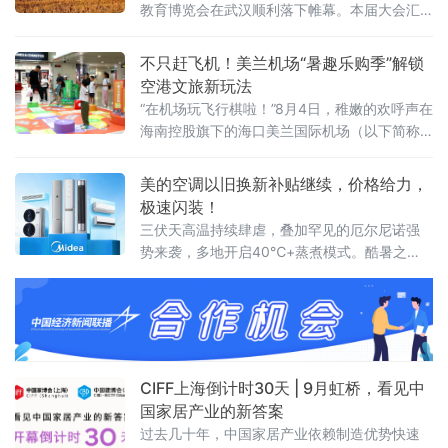
教育博览会在武汉顺利落下帷幕。本届大会汇
聚了众多参展品牌与数十位分享嘉宾，吸引了
来自全国各地的千余名教育领域管理者、创业
不只赶飞机！美兰机场“暑趣乐购季”解锁
者齐聚江城，围绕“AI赋能下民办教育培训行业
空港文旅新玩法
的创新与发展”这一核心主题展开深度交流与思
“在机场玩飞行棋啦！”8月4日，稚嫩的欢呼声在
想碰撞。
海南控股旗下的海口美兰国际机场（以下简称
美兰机场）T2中央大街响起，引得过往旅客纷
纷驻足，只见一个小男孩兴奋地跳了起来。
美的空调以旧换新补贴继续，价格给力，
极速闪装！
三伏天高温持续肆虐，叠加罕见的厄尔尼诺强
势来袭，多地开启40℃+蒸煮模式。酷暑之
下，不少家庭的老旧空调频频掉链子，不仅制
冷乏力、能耗偏高，还存在诸多安全隐患，严
重影响居家清凉体验。
CIFF上海倒计时30天 | 9月虹桥，看见中
国家居产业的新答案
过去几十年，中国家居产业依赖制造优势快速