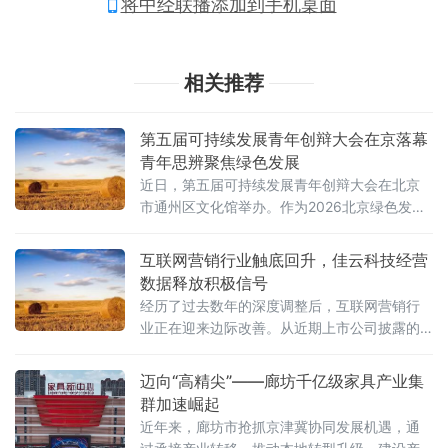
将中经联播添加到手机桌面
相关推荐
第五届可持续发展青年创辩大会在京落幕
青年思辨聚焦绿色发展
近日，第五届可持续发展青年创辩大会在北京
市通州区文化馆举办。作为2026北京绿色发展
论坛系列活动的重要组成部分，本届大会以"全
球发展倡议下的青年担当：创辩启新 绿筑未
互联网营销行业触底回升，佳云科技经营
来"为主题，由全国双碳行业产教融合共同体主
数据释放积极信号
办，中华环保联合会青少年环境友好行动委员
经历了过去数年的深度调整后，互联网营销行
会与Y-CLAP青年气候领袖培养计划（Youth
业正在迎来边际改善。从近期上市公司披露的
Climate Leadership Action Program）联合主
经营数据来看，部分头部营销服务商的减亏趋
办，可持续发展青年创辩大会执
势明显，行业整体正从"价格战"向"价值竞争"转
迈向“高精尖”——廊坊千亿级家具产业集
型。
群加速崛起
近年来，廊坊市抢抓京津冀协同发展机遇，通