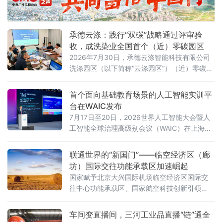
承德云涤：践行“双碳”战略通过评审验
收，成洗染业全国首个（近）零碳园区
2026年7月30日，承德云涤智能科技有限公司
洗涤园区（以下简称“云涤园区”）（近）零碳洗
涤园区创建项目顺利通过专家验收。北京洗染
行业协会组织专家组对园区进行全面评审，北
首个面向基础教育场景的人工智能实训平
京市科学技术研究院资源环境研究所作为零碳
台在WAIC发布
园区建设指导单位全程参与指导。
7月17日至20日，2026世界人工智能大会暨人
工智能全球治理高级别会议（WAIC）在上海举
办。作为全球人工智能领域的重要交流平台，
WAIC持续汇聚前沿技术、产业实践与全球智
联通世界的“新国门”——临空经济区（廊
慧，推动人工智能更好地服务经济社会发展。
坊）国际交往功能承载区加速崛起
国家赋予北京大兴国际机场临空经济区国际交
往中心功能承载区、国家航空科技创新引领
区、京津冀协同发展示范区三大核心功能定
位。近年来，临空经济区（廊坊）紧扣“三区”建
车间变直播间，三河工业品直播“链”通全
设目标，依托大兴机场世界级航空枢纽优势，