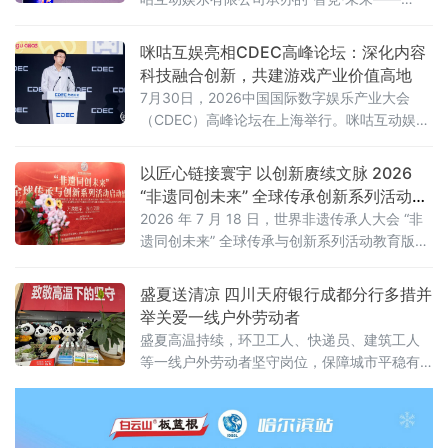
2026咪咕游戏共创发展论坛”在上海举行。性布
局推动高品质益智健
咪咕互娱亮相CDEC高峰论坛：深化内容
科技融合创新，共建游戏产业价值高地
7月30日，2026中国国际数字娱乐产业大会
（CDEC）高峰论坛在上海举行。咪咕互动娱乐
有限公司（以下简称“咪咕互娱”）总经理习亮出
席论坛并发表题为《深化内容科技融合创新 共
以匠心链接寰宇 以创新赓续文脉 2026
建游戏产业价值高地》的主旨演讲，分享了咪
“非遗同创未来” 全球传承创新系列活动在
咕互娱在游戏领域的战略布局与实践思考。
京启动
2026 年 7 月 18 日，世界非遗传承人大会 “非
遗同创未来” 全球传承与创新系列活动教育版块
启动盛典在北京人大会议中心举办。本次活动
以 “万象寰宇・匠心文脉” 为主题，正式发布教
盛夏送清凉 四川天府银行成都分行多措并
育板块整体战略规划。
举关爱一线户外劳动者
盛夏高温持续，环卫工人、快递员、建筑工人
等一线户外劳动者坚守岗位，保障城市平稳有
序运转。立足金融为民初心，践行本土金融机
构社会责任，近期，四川天府银行成都分行全
面启动夏日送清凉系列普惠公益行动，通过设