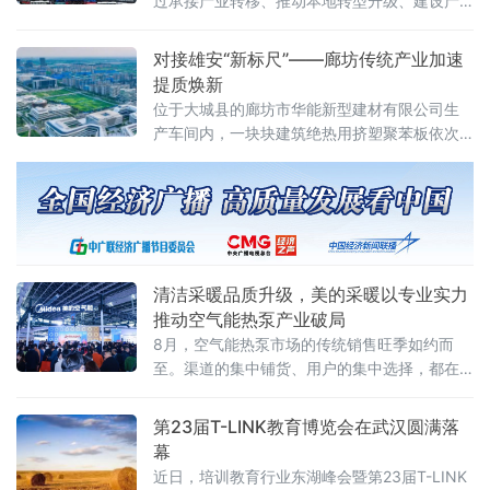
过承接产业转移、推动本地转型升级、建设产
业园区等模式，促进家具产业整合与创新孵
化，逐步形成香河智慧家居、霸州特色定制家
对接雄安“新标尺”——廊坊传统产业加速
具、大城红木文化、文安绿色低碳建材四大产
提质焕新
业集群。
位于大城县的廊坊市华能新型建材有限公司生
产车间内，一块块建筑绝热用挤塑聚苯板依次
走下生产线。作为首批入围雄安新区大宗建材
集采目录的保温建材企业，华能公司已有挤塑
制品、模塑制品等5款产品稳定供应雄安新区，
五年来销量年均增长20%以上。
清洁采暖品质升级，美的采暖以专业实力
推动空气能热泵产业破局
8月，空气能热泵市场的传统销售旺季如约而
至。渠道的集中铺货、用户的集中选择，都在
下半年密集释放。在这样的关键节点，美的采
暖接连推出美的真暖MAX空气能中央空调、美
第23届T-LINK教育博览会在武汉圆满落
的雪焰MAX空气能中央空调两款新品，引发市
幕
场热议。
近日，培训教育行业东湖峰会暨第23届T-LINK