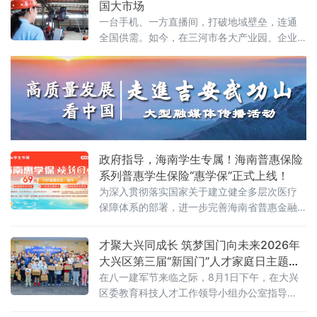
国大市场
持续拓展国际商务交往与文化交流功能，全力
一台手机、一方直播间，打破地域壁垒，连通
构筑首都“新国门”，打造京津冀协同发展的重要
全国供需。如今，在三河市各大产业园、企业
引擎，国际交往中心功能承载区的定位愈发清
车间、实景展厅，工业品直播电商已成新风
晰、分量愈发厚重。
尚。从智能家居制造到精密工业制冷，从越野
改装配件到高端装备制造，越来越多三河传统
工业企业跳出线下经销、上门拓客的固有模
式，以直播间为新赛道，让车间变镜头、产品
上云端、销路通全国。
政府指导，海南学生专属！海南普惠保险
系列普惠学生保险“惠学保”正式上线！
为深入贯彻落实国家关于建立健全多层次医疗
保障体系的部署，进一步完善海南省普惠金融
体系，8月3日，新一年度海南“惠学保”产品正
式上线发布。
才聚大兴同成长 筑梦国门向未来2026年
大兴区第三届“新国门”人才家庭日主题沙
龙活动圆满举行
在八一建军节来临之际，8月1日下午，在大兴
区委教育科技人才工作领导小组办公室指导
下，区产促中心联合大兴经开区管委会开展“才