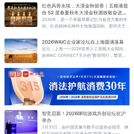
聚大兴同成长，筑梦国门向未来”大兴区第三
红色风骨永续，大漠金秋留香｜五粮液股
届“新国门”人才家庭日主题沙龙活动。
份 52 度春夏秋冬大漠金秋酒致敬奋进时
代
2026年，是一个承载厚重记忆与奋进力量的年
份。红色精神在神州大地激荡回响，那些关于
坚守、拼搏与传承的故事，汇聚成这个时代最
鲜明的底色。
2026WAIC企业家论坛在上海圆满落幕
近日，上海——2026世界人工智能大会期间，
由WAIC CONNECT主办的“数智同行，繁荣共
生”WAIC企业家论坛在上海世博桐森酒店·桐森
厅举行。150余位企业一把手、行业领军者及高
净值决策者到场参与，覆盖制造、ICT、消费、
医疗、金融等关键领域。盛夏的上海，WAIC展
览馆人潮涌动，而企业家论坛的会场内同样座
无虚席。
智竞启新！2026咪咕游戏共创论坛在沪
举办
7月31日，由中国音像与数字出版协会指导、咪
咕互动娱乐有限公司承办的“智竞·未来——