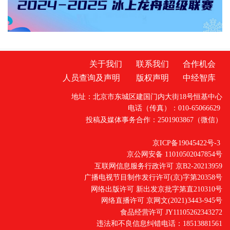
立户外劳动者清凉驿站、深入一线走访慰问等
多种形式，为户外一线工作者送去防暑保障与
关怀。
关于我们
联系我们
合作机会
人员查询及声明
版权声明
中经智库
地址：北京市东城区建国门内大街18号恒基中心
电话（传真）：010-65066629
投稿及媒体事务合作：2501903867（微信）
京ICP备19045422号-3
京公网安备 11010502047854号
互联网信息服务行政许可 京B2-20213959
广播电视节目制作发行许可(京)字第20358号
网络出版许可 新出发京批字第直210310号
网络直播许可 京网文(2021)3443-945号
食品经营许可 JY11105262343272
违法和不良信息纠错电话：18513881561