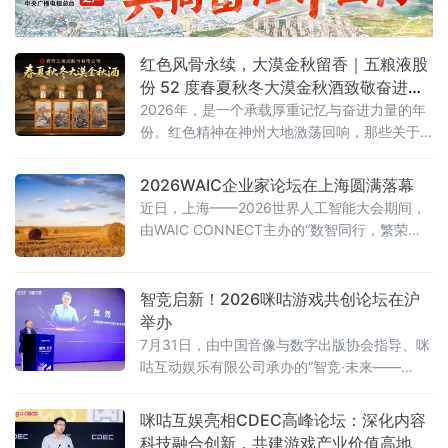
红色风骨永续，大漠金秋留香｜五粮液股
份 52 度春夏秋冬大漠金秋酒致敬奋进时
代
2026年，是一个承载厚重记忆与奋进力量的年
份。红色精神在神州大地激荡回响，那些关于
坚守、拼搏与传承的故事，汇聚成这个时代最
鲜明的底色。
2026WAIC企业家论坛在上海圆满落幕
近日，上海——2026世界人工智能大会期间，
由WAIC CONNECT主办的“数智同行，繁荣共
生”WAIC企业家论坛在上海世博桐森酒店·桐森
厅举行。150余位企业一把手、行业领军者及高
净值决策者到场参与，覆盖制造、ICT、消费、
智竞启新！2026咪咕游戏共创论坛在沪
医疗、金融等关键领域。盛夏的上海，WAIC展
举办
览馆人潮涌动，而企业家论坛的会场内同样座
7月31日，由中国音像与数字出版协会指导、咪
无虚席。
咕互动娱乐有限公司承办的“智竞·未来——
2026咪咕游戏共创发展论坛”在上海举行。性布
局推动高品质益智健
咪咕互娱亮相CDEC高峰论坛：深化内容
科技融合创新，共建游戏产业价值高地