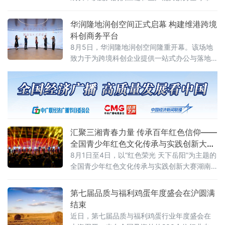
场。但2026年的行业正在进入一个新的周期：
消费需求分化、渠道模式重构、全球市场重新
华润隆地润创空间正式启幕 构建维港跨境
布局。企业需要回答的问题从“能不能造出来”转
科创商务平台
向“能不能形成品牌、能不能走向全球、能不能
8月5日，华润隆地润创空间隆重开幕。该场地
持续增长”。
致力于为跨境科创企业提供一站式办公与落地
支持，通过灵活办公场地、产业资源对接、落
地政策咨询、商务社群链接等多元服务，搭建
维港畔高质量跨境科创商务生态。3
汇聚三湘青春力量 传承百年红色信仰——
全国青少年红色文化传承与实践创新大赛
湖南省赛在岳阳举办
8月1日至4日，以“红色荣光 天下岳阳”为主题的
全国青少年红色文化传承与实践创新大赛湖南
省赛落地湖南理工大学，全省14市州青少年齐
聚洞庭湖畔，这场教育部、湖南省教育厅备案
第七届品质与福利鸡蛋年度盛会在沪圆满
白名单公益赛事，是落实立德树人、培育时代
结束
新人的重要实践。
近日，第七届品质与福利鸡蛋行业年度盛会在