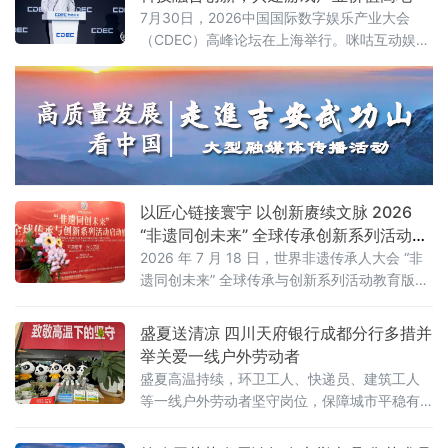
7月30日，2026中国国际数字娱乐产业大会
（CDEC）高峰论坛在上海举行。咪咕互动娱乐
有限公司（以下简称“咪咕互娱”）总经理习亮出
席论坛并发表题为《深化内容科技融合创新 共
建游戏产业价值高地》的主旨演讲，分享了咪
咕互娱在游戏领域的战略布局与实践思考。
以匠心链接寰宇 以创新赓续文脉 2026
“非遗同创未来” 全球传承创新系列活动在
京启动
2026 年 7 月 18 日，世界非遗传承人大会 “非
遗同创未来” 全球传承与创新系列活动教育版块
启动盛典在北京人大会议中心举办。本次活动
以 “万象寰宇・匠心文脉” 为主题，正式发布教
盛夏送清凉 四川天府银行成都分行多措并
育板块整体战略规划。
举关爱一线户外劳动者
盛夏高温持续，环卫工人、快递员、建筑工人
等一线户外劳动者坚守岗位，保障城市平稳有
序运转。立足金融为民初心，践行本土金融机
构社会责任，近期，四川天府银行成都分行全