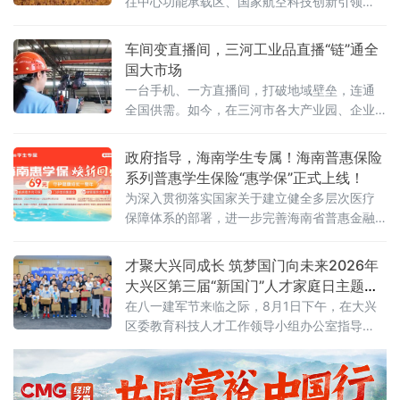
往中心功能承载区、国家航空科技创新引领
区、京津冀协同发展示范区三大核心功能定
位。近年来，临空经济区（廊坊）紧扣“三区”建
车间变直播间，三河工业品直播“链”通全
设目标，依托大兴机场世界级航空枢纽优势，
国大市场
持续拓展国际商务交往与文化交流功能，全力
一台手机、一方直播间，打破地域壁垒，连通
构筑首都“新国门”，打造京津冀协同发展的重要
全国供需。如今，在三河市各大产业园、企业
引擎，国际交往中心功能承载区的定位愈发清
车间、实景展厅，工业品直播电商已成新风
晰、分量愈发厚重。
尚。从智能家居制造到精密工业制冷，从越野
政府指导，海南学生专属！海南普惠保险
改装配件到高端装备制造，越来越多三河传统
系列普惠学生保险“惠学保”正式上线！
工业企业跳出线下经销、上门拓客的固有模
为深入贯彻落实国家关于建立健全多层次医疗
式，以直播间为新赛道，让车间变镜头、产品
保障体系的部署，进一步完善海南省普惠金融
上云端、销路通全国。
体系，8月3日，新一年度海南“惠学保”产品正
式上线发布。
才聚大兴同成长 筑梦国门向未来2026年
大兴区第三届“新国门”人才家庭日主题沙
龙活动圆满举行
在八一建军节来临之际，8月1日下午，在大兴
区委教育科技人才工作领导小组办公室指导
下，区产促中心联合大兴经开区管委会开展“才
聚大兴同成长，筑梦国门向未来”大兴区第三
届“新国门”人才家庭日主题沙龙活动。