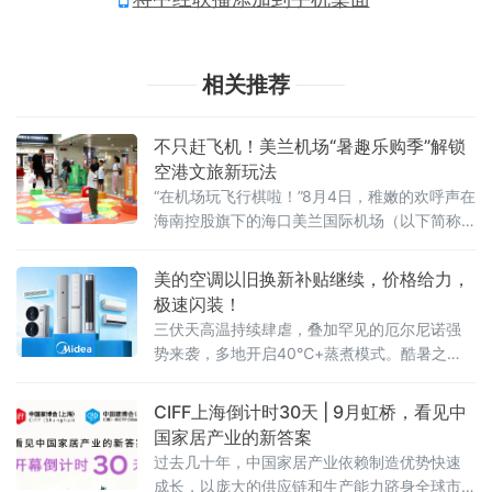
相关推荐
不只赶飞机！美兰机场“暑趣乐购季”解锁
空港文旅新玩法
“在机场玩飞行棋啦！”8月4日，稚嫩的欢呼声在
海南控股旗下的海口美兰国际机场（以下简称
美兰机场）T2中央大街响起，引得过往旅客纷
纷驻足，只见一个小男孩兴奋地跳了起来。
美的空调以旧换新补贴继续，价格给力，
极速闪装！
三伏天高温持续肆虐，叠加罕见的厄尔尼诺强
势来袭，多地开启40℃+蒸煮模式。酷暑之
下，不少家庭的老旧空调频频掉链子，不仅制
冷乏力、能耗偏高，还存在诸多安全隐患，严
CIFF上海倒计时30天 | 9月虹桥，看见中
重影响居家清凉体验。
国家居产业的新答案
过去几十年，中国家居产业依赖制造优势快速
成长，以庞大的供应链和生产能力跻身全球市