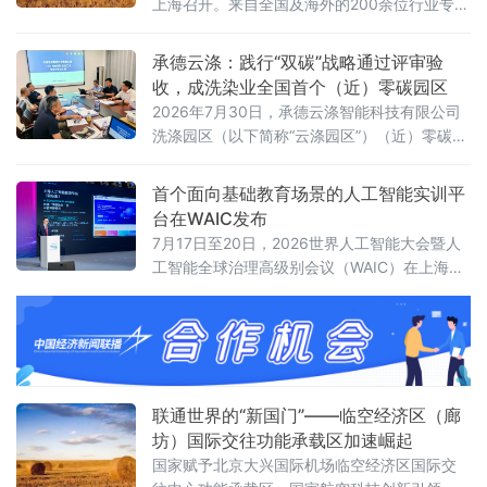
上海召开。来自全国及海外的200余位行业专
家、企业领军人物和学术代表齐聚一堂，围
绕“蓄势破局，非笼领航”主题，探讨产业转型、
承德云涤：践行“双碳”战略通过评审验
技术创新与消费升级路径。
收，成洗染业全国首个（近）零碳园区
2026年7月30日，承德云涤智能科技有限公司
洗涤园区（以下简称“云涤园区”）（近）零碳洗
涤园区创建项目顺利通过专家验收。北京洗染
行业协会组织专家组对园区进行全面评审，北
首个面向基础教育场景的人工智能实训平
京市科学技术研究院资源环境研究所作为零碳
台在WAIC发布
园区建设指导单位全程参与指导。
7月17日至20日，2026世界人工智能大会暨人
工智能全球治理高级别会议（WAIC）在上海举
办。作为全球人工智能领域的重要交流平台，
WAIC持续汇聚前沿技术、产业实践与全球智
慧，推动人工智能更好地服务经济社会发展。
联通世界的“新国门”——临空经济区（廊
坊）国际交往功能承载区加速崛起
国家赋予北京大兴国际机场临空经济区国际交