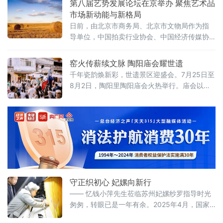
第八届艺势发展论坛在京举办 聚焦艺术品
面启动夏日送清凉系列普惠公益行动，通过设
市场新动能与新格局
立户外劳动者清凉驿站、深入一线走访慰问等
日前，由北京市商务局、北京市文物局作为指
多种形式，为户外一线工作者送去防暑保障与
导单位，中国拍卖行业协会、中国经济传媒协
关怀。
会、中国收藏家协会、全国工商联民间文物艺
术品商会作为支持单位，北京商报社与北京拍
窑火传薪续文脉 陶阳庙会耀世遗
卖行业协会联合主办的第八届艺势发展论坛暨
千年瓷韵焕新彩，世遗景区迎盛会。7月25日至
艺术市场价值榜在京落下帷幕。
8月2日，陶阳里陶阳庙会火热举行。庙会以匠
心冶陶、非遗演艺、民俗互动为核心内容，活
化世界文化遗产资源，为八方来客呈现一场独
具瓷都魅力的文化盛宴。景德镇手工瓷业遗存
成功入选世界文化遗产，为陶阳里历史文化旅
游区的文化发展注入强劲动力。
守正织初心 妃嫘向新行
—— 忆钱小萍先生莅临苏州妃嫘纱罗指导时光
匆匆，转眼已是一年有余。2025年4月，国家
级非物质文化遗产宋锦织造技艺代表性传承