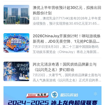
人、丝绸界泰斗钱小萍先生亲临妃嫘纱罗研发
工坊，现场传艺、悉心指导的场景，依旧清晰
澳优上半年营收预计超30亿元，拟推出回
如昨。
购股份计划
近日，澳优乳业(1717.HK)发布2026年上半年度
业绩预告，预计实现营收30.65亿元至31.65亿
元，剔除一次性存货调整、非现金资产减值及
其他相关影响后，核心经营净利润仍有1.55亿
2026ChinaJoy开展倒计时！咪咕游戏焕
元至2.55亿元。
新亮相，JDG无畏空降、1元抢PC新品等
你来
7月31日至8月3日，第二十三届中国国际数码
互动娱乐展览会（ChinaJoy）将在上海新国际
博览中心举行。咪咕互动娱乐有限公司将携焕
新升级的“咪咕游戏”品牌重磅亮相，锚定“高品
跨次元清凉奇遇！国民烘焙品牌豪士与
质益智健康游戏社区”全新定位，以精品游戏体
《以闪亮之名》梦幻联动
验、AI科技创新、趣味互动福利与电竞演艺活
7月23日，大暑节气，国民烘焙品牌豪士面包与
动，为玩家打造一站式沉浸式逛展体验。
高人气换装游戏《以闪亮之名》正式开启跨界
联动。以主图“兔铃谣梦”的蓝白金清凉配色为灵
感，推出「闪亮豪礼」联名礼盒，将松软美味
的烘焙产品与梦幻精致的游戏周边融为一体，
为玩家与消费者奉上一场清凉治愈的跨次元夏