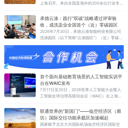
上海召开。来自全国及海外的200余位行业专
家、企业领军人物和学术代表齐聚一堂，围
绕“蓄势破局，非笼领航”主题，探讨产业转型、
承德云涤：践行“双碳”战略通过评审验
技术创新与消费升级路径。
收，成洗染业全国首个（近）零碳园区
2026年7月30日，承德云涤智能科技有限公司
洗涤园区（以下简称“云涤园区”）（近）零碳洗
涤园区创建项目顺利通过专家验收。北京洗染
行业协会组织专家组对园区进行全面评审，北
京市科学技术研究院资源环境研究所作为零碳
园区建设指导单位全程参与指导。
首个面向基础教育场景的人工智能实训平
台在WAIC发布
7月17日至20日，2026世界人工智能大会暨人
工智能全球治理高级别会议（WAIC）在上海举
办。作为全球人工智能领域的重要交流平台，
WAIC持续汇聚前沿技术、产业实践与全球智
联通世界的“新国门”——临空经济区（廊
慧，推动人工智能更好地服务经济社会发展。
坊）国际交往功能承载区加速崛起
国家赋予北京大兴国际机场临空经济区国际交