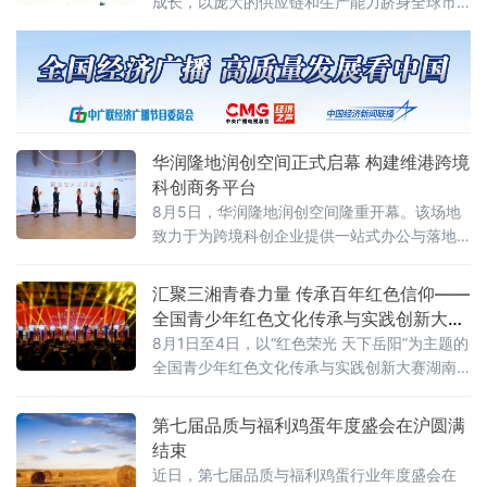
成长，以庞大的供应链和生产能力跻身全球市
场。但2026年的行业正在进入一个新的周期：
消费需求分化、渠道模式重构、全球市场重新
布局。企业需要回答的问题从“能不能造出来”转
向“能不能形成品牌、能不能走向全球、能不能
持续增长”。
华润隆地润创空间正式启幕 构建维港跨境
科创商务平台
8月5日，华润隆地润创空间隆重开幕。该场地
致力于为跨境科创企业提供一站式办公与落地
支持，通过灵活办公场地、产业资源对接、落
地政策咨询、商务社群链接等多元服务，搭建
汇聚三湘青春力量 传承百年红色信仰——
维港畔高质量跨境科创商务生态。3
全国青少年红色文化传承与实践创新大赛
湖南省赛在岳阳举办
8月1日至4日，以“红色荣光 天下岳阳”为主题的
全国青少年红色文化传承与实践创新大赛湖南
省赛落地湖南理工大学，全省14市州青少年齐
聚洞庭湖畔，这场教育部、湖南省教育厅备案
第七届品质与福利鸡蛋年度盛会在沪圆满
白名单公益赛事，是落实立德树人、培育时代
结束
新人的重要实践。
近日，第七届品质与福利鸡蛋行业年度盛会在