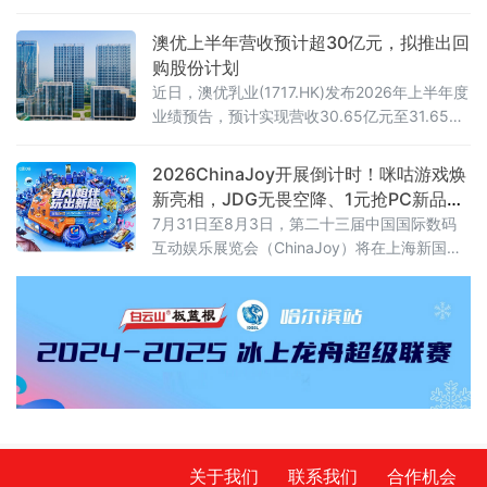
人、丝绸界泰斗钱小萍先生亲临妃嫘纱罗研发
工坊，现场传艺、悉心指导的场景，依旧清晰
澳优上半年营收预计超30亿元，拟推出回
如昨。
购股份计划
近日，澳优乳业(1717.HK)发布2026年上半年度
业绩预告，预计实现营收30.65亿元至31.65亿
元，剔除一次性存货调整、非现金资产减值及
其他相关影响后，核心经营净利润仍有1.55亿
2026ChinaJoy开展倒计时！咪咕游戏焕
元至2.55亿元。
新亮相，JDG无畏空降、1元抢PC新品等
你来
7月31日至8月3日，第二十三届中国国际数码
互动娱乐展览会（ChinaJoy）将在上海新国际
博览中心举行。咪咕互动娱乐有限公司将携焕
新升级的“咪咕游戏”品牌重磅亮相，锚定“高品
质益智健康游戏社区”全新定位，以精品游戏体
验、AI科技创新、趣味互动福利与电竞演艺活
动，为玩家打造一站式沉浸式逛展体验。
关于我们
联系我们
合作机会