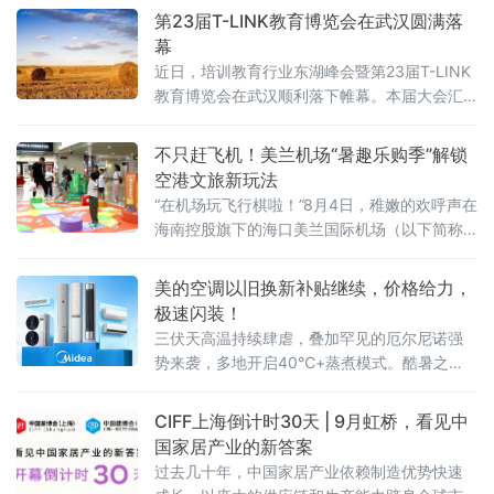
第23届T-LINK教育博览会在武汉圆满落
幕
近日，培训教育行业东湖峰会暨第23届T-LINK
教育博览会在武汉顺利落下帷幕。本届大会汇
聚了众多参展品牌与数十位分享嘉宾，吸引了
来自全国各地的千余名教育领域管理者、创业
不只赶飞机！美兰机场“暑趣乐购季”解锁
者齐聚江城，围绕“AI赋能下民办教育培训行业
空港文旅新玩法
的创新与发展”这一核心主题展开深度交流与思
“在机场玩飞行棋啦！”8月4日，稚嫩的欢呼声在
想碰撞。
海南控股旗下的海口美兰国际机场（以下简称
美兰机场）T2中央大街响起，引得过往旅客纷
纷驻足，只见一个小男孩兴奋地跳了起来。
美的空调以旧换新补贴继续，价格给力，
极速闪装！
三伏天高温持续肆虐，叠加罕见的厄尔尼诺强
势来袭，多地开启40℃+蒸煮模式。酷暑之
下，不少家庭的老旧空调频频掉链子，不仅制
冷乏力、能耗偏高，还存在诸多安全隐患，严
CIFF上海倒计时30天 | 9月虹桥，看见中
重影响居家清凉体验。
国家居产业的新答案
过去几十年，中国家居产业依赖制造优势快速