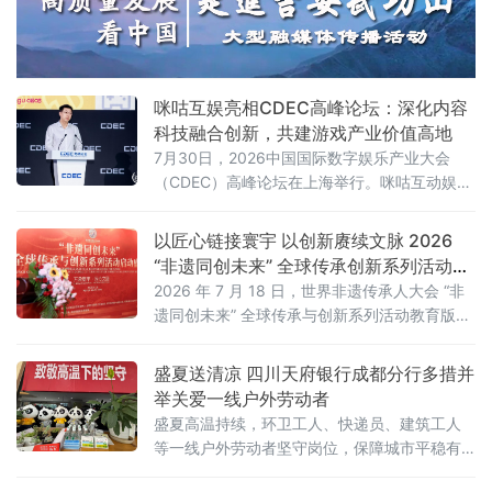
咪咕互娱亮相CDEC高峰论坛：深化内容
科技融合创新，共建游戏产业价值高地
7月30日，2026中国国际数字娱乐产业大会
（CDEC）高峰论坛在上海举行。咪咕互动娱乐
有限公司（以下简称“咪咕互娱”）总经理习亮出
席论坛并发表题为《深化内容科技融合创新 共
以匠心链接寰宇 以创新赓续文脉 2026
建游戏产业价值高地》的主旨演讲，分享了咪
“非遗同创未来” 全球传承创新系列活动在
咕互娱在游戏领域的战略布局与实践思考。
京启动
2026 年 7 月 18 日，世界非遗传承人大会 “非
遗同创未来” 全球传承与创新系列活动教育版块
启动盛典在北京人大会议中心举办。本次活动
以 “万象寰宇・匠心文脉” 为主题，正式发布教
盛夏送清凉 四川天府银行成都分行多措并
育板块整体战略规划。
举关爱一线户外劳动者
盛夏高温持续，环卫工人、快递员、建筑工人
等一线户外劳动者坚守岗位，保障城市平稳有
序运转。立足金融为民初心，践行本土金融机