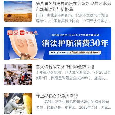
构社会责任，近期，四川天府银行成都分行全
第八届艺势发展论坛在京举办 聚焦艺术品
面启动夏日送清凉系列普惠公益行动，通过设
市场新动能与新格局
立户外劳动者清凉驿站、深入一线走访慰问等
日前，由北京市商务局、北京市文物局作为指
多种形式，为户外一线工作者送去防暑保障与
导单位，中国拍卖行业协会、中国经济传媒协
关怀。
会、中国收藏家协会、全国工商联民间文物艺
术品商会作为支持单位，北京商报社与北京拍
卖行业协会联合主办的第八届艺势发展论坛暨
艺术市场价值榜在京落下帷幕。
窑火传薪续文脉 陶阳庙会耀世遗
千年瓷韵焕新彩，世遗景区迎盛会。7月25日至
8月2日，陶阳里陶阳庙会火热举行。庙会以匠
心冶陶、非遗演艺、民俗互动为核心内容，活
化世界文化遗产资源，为八方来客呈现一场独
具瓷都魅力的文化盛宴。景德镇手工瓷业遗存
守正织初心 妃嫘向新行
成功入选世界文化遗产，为陶阳里历史文化旅
—— 忆钱小萍先生莅临苏州妃嫘纱罗指导时光
游区的文化发展注入强劲动力。
匆匆，转眼已是一年有余。2025年4月，国家
级非物质文化遗产宋锦织造技艺代表性传承