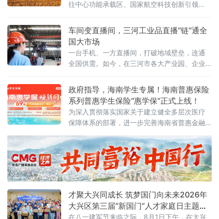
往中心功能承载区、国家航空科技创新引领
区、京津冀协同发展示范区三大核心功能定
位。近年来，临空经济区（廊坊）紧扣“三区”建
车间变直播间，三河工业品直播“链”通全
设目标，依托大兴机场世界级航空枢纽优势，
国大市场
持续拓展国际商务交往与文化交流功能，全力
一台手机、一方直播间，打破地域壁垒，连通
构筑首都“新国门”，打造京津冀协同发展的重要
全国供需。如今，在三河市各大产业园、企业
引擎，国际交往中心功能承载区的定位愈发清
车间、实景展厅，工业品直播电商已成新风
晰、分量愈发厚重。
尚。从智能家居制造到精密工业制冷，从越野
政府指导，海南学生专属！海南普惠保险
改装配件到高端装备制造，越来越多三河传统
系列普惠学生保险“惠学保”正式上线！
工业企业跳出线下经销、上门拓客的固有模
为深入贯彻落实国家关于建立健全多层次医疗
式，以直播间为新赛道，让车间变镜头、产品
保障体系的部署，进一步完善海南省普惠金融
上云端、销路通全国。
体系，8月3日，新一年度海南“惠学保”产品正
式上线发布。
才聚大兴同成长 筑梦国门向未来2026年
大兴区第三届“新国门”人才家庭日主题沙
龙活动圆满举行
在八一建军节来临之际，8月1日下午，在大兴