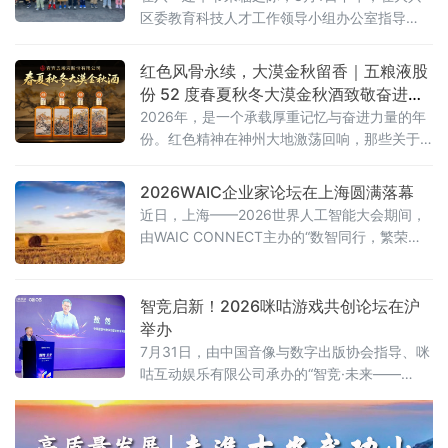
区委教育科技人才工作领导小组办公室指导
下，区产促中心联合大兴经开区管委会开展“才
聚大兴同成长，筑梦国门向未来”大兴区第三
红色风骨永续，大漠金秋留香｜五粮液股
届“新国门”人才家庭日主题沙龙活动。
份 52 度春夏秋冬大漠金秋酒致敬奋进时
代
2026年，是一个承载厚重记忆与奋进力量的年
份。红色精神在神州大地激荡回响，那些关于
坚守、拼搏与传承的故事，汇聚成这个时代最
鲜明的底色。
2026WAIC企业家论坛在上海圆满落幕
近日，上海——2026世界人工智能大会期间，
由WAIC CONNECT主办的“数智同行，繁荣共
生”WAIC企业家论坛在上海世博桐森酒店·桐森
厅举行。150余位企业一把手、行业领军者及高
净值决策者到场参与，覆盖制造、ICT、消费、
智竞启新！2026咪咕游戏共创论坛在沪
医疗、金融等关键领域。盛夏的上海，WAIC展
举办
览馆人潮涌动，而企业家论坛的会场内同样座
7月31日，由中国音像与数字出版协会指导、咪
无虚席。
咕互动娱乐有限公司承办的“智竞·未来——
2026咪咕游戏共创发展论坛”在上海举行。性布
局推动高品质益智健