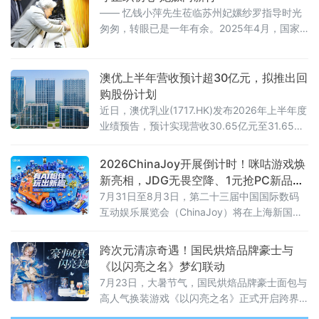
—— 忆钱小萍先生莅临苏州妃嫘纱罗指导时光
匆匆，转眼已是一年有余。2025年4月，国家
级非物质文化遗产宋锦织造技艺代表性传承
人、丝绸界泰斗钱小萍先生亲临妃嫘纱罗研发
工坊，现场传艺、悉心指导的场景，依旧清晰
澳优上半年营收预计超30亿元，拟推出回
如昨。
购股份计划
近日，澳优乳业(1717.HK)发布2026年上半年度
业绩预告，预计实现营收30.65亿元至31.65亿
元，剔除一次性存货调整、非现金资产减值及
其他相关影响后，核心经营净利润仍有1.55亿
2026ChinaJoy开展倒计时！咪咕游戏焕
元至2.55亿元。
新亮相，JDG无畏空降、1元抢PC新品等
你来
7月31日至8月3日，第二十三届中国国际数码
互动娱乐展览会（ChinaJoy）将在上海新国际
博览中心举行。咪咕互动娱乐有限公司将携焕
新升级的“咪咕游戏”品牌重磅亮相，锚定“高品
跨次元清凉奇遇！国民烘焙品牌豪士与
质益智健康游戏社区”全新定位，以精品游戏体
《以闪亮之名》梦幻联动
验、AI科技创新、趣味互动福利与电竞演艺活
7月23日，大暑节气，国民烘焙品牌豪士面包与
动，为玩家打造一站式沉浸式逛展体验。
高人气换装游戏《以闪亮之名》正式开启跨界
联动。以主图“兔铃谣梦”的蓝白金清凉配色为灵