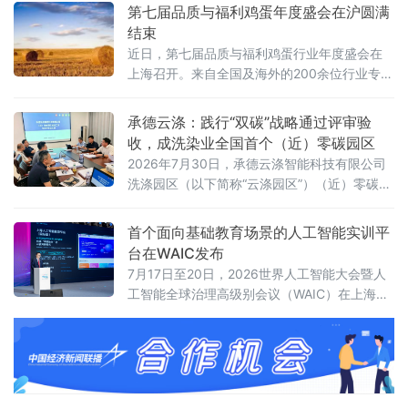
聚洞庭湖畔，这场教育部、湖南省教育厅备案
第七届品质与福利鸡蛋年度盛会在沪圆满
白名单公益赛事，是落实立德树人、培育时代
结束
新人的重要实践。
近日，第七届品质与福利鸡蛋行业年度盛会在
上海召开。来自全国及海外的200余位行业专
家、企业领军人物和学术代表齐聚一堂，围
绕“蓄势破局，非笼领航”主题，探讨产业转型、
承德云涤：践行“双碳”战略通过评审验
技术创新与消费升级路径。
收，成洗染业全国首个（近）零碳园区
2026年7月30日，承德云涤智能科技有限公司
洗涤园区（以下简称“云涤园区”）（近）零碳洗
涤园区创建项目顺利通过专家验收。北京洗染
行业协会组织专家组对园区进行全面评审，北
首个面向基础教育场景的人工智能实训平
京市科学技术研究院资源环境研究所作为零碳
台在WAIC发布
园区建设指导单位全程参与指导。
7月17日至20日，2026世界人工智能大会暨人
工智能全球治理高级别会议（WAIC）在上海举
办。作为全球人工智能领域的重要交流平台，
WAIC持续汇聚前沿技术、产业实践与全球智
慧，推动人工智能更好地服务经济社会发展。