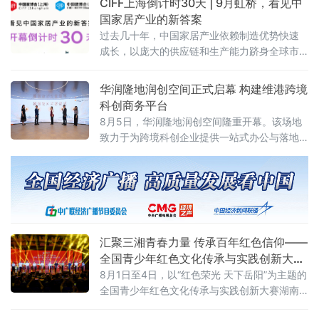
CIFF上海倒计时30天 | 9月虹桥，看见中
重影响居家清凉体验。
国家居产业的新答案
过去几十年，中国家居产业依赖制造优势快速
成长，以庞大的供应链和生产能力跻身全球市
场。但2026年的行业正在进入一个新的周期：
消费需求分化、渠道模式重构、全球市场重新
华润隆地润创空间正式启幕 构建维港跨境
布局。企业需要回答的问题从“能不能造出来”转
科创商务平台
向“能不能形成品牌、能不能走向全球、能不能
8月5日，华润隆地润创空间隆重开幕。该场地
持续增长”。
致力于为跨境科创企业提供一站式办公与落地
支持，通过灵活办公场地、产业资源对接、落
地政策咨询、商务社群链接等多元服务，搭建
维港畔高质量跨境科创商务生态。3
汇聚三湘青春力量 传承百年红色信仰——
全国青少年红色文化传承与实践创新大赛
湖南省赛在岳阳举办
8月1日至4日，以“红色荣光 天下岳阳”为主题的
全国青少年红色文化传承与实践创新大赛湖南
省赛落地湖南理工大学，全省14市州青少年齐