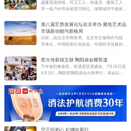
盛夏高温持续，环卫工人、快递员、建筑工人
等一线户外劳动者坚守岗位，保障城市平稳有
序运转。立足金融为民初心，践行本土金融机
构社会责任，近期，四川天府银行成都分行全
第八届艺势发展论坛在京举办 聚焦艺术品
面启动夏日送清凉系列普惠公益行动，通过设
市场新动能与新格局
立户外劳动者清凉驿站、深入一线走访慰问等
日前，由北京市商务局、北京市文物局作为指
多种形式，为户外一线工作者送去防暑保障与
导单位，中国拍卖行业协会、中国经济传媒协
关怀。
会、中国收藏家协会、全国工商联民间文物艺
术品商会作为支持单位，北京商报社与北京拍
窑火传薪续文脉 陶阳庙会耀世遗
卖行业协会联合主办的第八届艺势发展论坛暨
千年瓷韵焕新彩，世遗景区迎盛会。7月25日至
艺术市场价值榜在京落下帷幕。
8月2日，陶阳里陶阳庙会火热举行。庙会以匠
心冶陶、非遗演艺、民俗互动为核心内容，活
化世界文化遗产资源，为八方来客呈现一场独
具瓷都魅力的文化盛宴。景德镇手工瓷业遗存
成功入选世界文化遗产，为陶阳里历史文化旅
游区的文化发展注入强劲动力。
守正织初心 妃嫘向新行