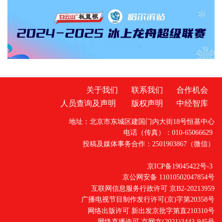
感，推出「闪亮豪礼」联名礼盒，将松软美味
的烘焙产品与梦幻精致的游戏周边融为一体，
为玩家与消费者奉上一场清凉治愈的跨次元夏
日奇遇。
关于我们
联系我们
合作机会
人员查询及声明
版权声明
中经智库
地址：北京市东城区建国门内大街18号恒基中心
电话（传真）：010-65066629
投稿及媒体事务合作：2501903867（微信）
京ICP备19045422号-3
京公网安备 11010502047854号
互联网信息服务行政许可 京B2-20213959
广播电视节目制作发行许可(京)字第20358号
网络出版许可 新出发京批字第直210310号
网络直播许可 京网文(2021)3443-945号