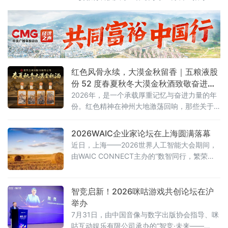
下，区产促中心联合大兴经开区管委会开展“才
聚大兴同成长，筑梦国门向未来”大兴区第三
届“新国门”人才家庭日主题沙龙活动。
红色风骨永续，大漠金秋留香｜五粮液股
份 52 度春夏秋冬大漠金秋酒致敬奋进时
代
2026年，是一个承载厚重记忆与奋进力量的年
份。红色精神在神州大地激荡回响，那些关于
坚守、拼搏与传承的故事，汇聚成这个时代最
鲜明的底色。
2026WAIC企业家论坛在上海圆满落幕
近日，上海——2026世界人工智能大会期间，
由WAIC CONNECT主办的“数智同行，繁荣共
生”WAIC企业家论坛在上海世博桐森酒店·桐森
厅举行。150余位企业一把手、行业领军者及高
净值决策者到场参与，覆盖制造、ICT、消费、
智竞启新！2026咪咕游戏共创论坛在沪
医疗、金融等关键领域。盛夏的上海，WAIC展
举办
览馆人潮涌动，而企业家论坛的会场内同样座
7月31日，由中国音像与数字出版协会指导、咪
无虚席。
咕互动娱乐有限公司承办的“智竞·未来——