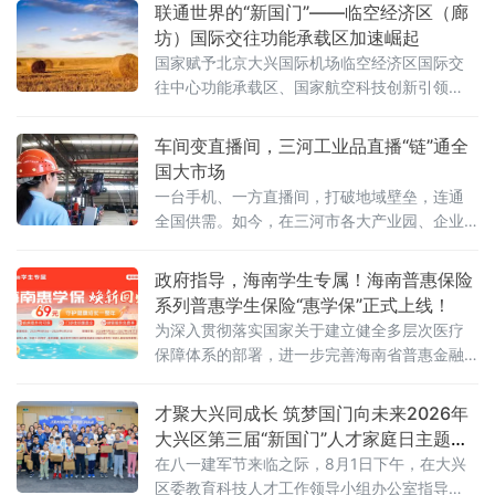
联通世界的“新国门”——临空经济区（廊
坊）国际交往功能承载区加速崛起
国家赋予北京大兴国际机场临空经济区国际交
往中心功能承载区、国家航空科技创新引领
区、京津冀协同发展示范区三大核心功能定
位。近年来，临空经济区（廊坊）紧扣“三区”建
车间变直播间，三河工业品直播“链”通全
设目标，依托大兴机场世界级航空枢纽优势，
国大市场
持续拓展国际商务交往与文化交流功能，全力
一台手机、一方直播间，打破地域壁垒，连通
构筑首都“新国门”，打造京津冀协同发展的重要
全国供需。如今，在三河市各大产业园、企业
引擎，国际交往中心功能承载区的定位愈发清
车间、实景展厅，工业品直播电商已成新风
晰、分量愈发厚重。
尚。从智能家居制造到精密工业制冷，从越野
政府指导，海南学生专属！海南普惠保险
改装配件到高端装备制造，越来越多三河传统
系列普惠学生保险“惠学保”正式上线！
工业企业跳出线下经销、上门拓客的固有模
为深入贯彻落实国家关于建立健全多层次医疗
式，以直播间为新赛道，让车间变镜头、产品
保障体系的部署，进一步完善海南省普惠金融
上云端、销路通全国。
体系，8月3日，新一年度海南“惠学保”产品正
式上线发布。
才聚大兴同成长 筑梦国门向未来2026年
大兴区第三届“新国门”人才家庭日主题沙
龙活动圆满举行
在八一建军节来临之际，8月1日下午，在大兴
区委教育科技人才工作领导小组办公室指导