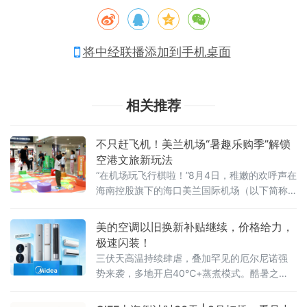
将中经联播添加到手机桌面
相关推荐
不只赶飞机！美兰机场“暑趣乐购季”解锁
空港文旅新玩法
“在机场玩飞行棋啦！”8月4日，稚嫩的欢呼声在
海南控股旗下的海口美兰国际机场（以下简称
美兰机场）T2中央大街响起，引得过往旅客纷
纷驻足，只见一个小男孩兴奋地跳了起来。
美的空调以旧换新补贴继续，价格给力，
极速闪装！
三伏天高温持续肆虐，叠加罕见的厄尔尼诺强
势来袭，多地开启40℃+蒸煮模式。酷暑之
下，不少家庭的老旧空调频频掉链子，不仅制
冷乏力、能耗偏高，还存在诸多安全隐患，严