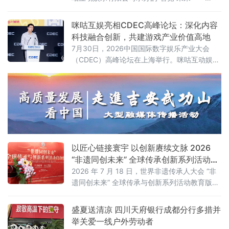
2026咪咕游戏共创发展论坛”在上海举行。性布
局推动高品质益智健
咪咕互娱亮相CDEC高峰论坛：深化内容
科技融合创新，共建游戏产业价值高地
7月30日，2026中国国际数字娱乐产业大会
（CDEC）高峰论坛在上海举行。咪咕互动娱乐
有限公司（以下简称“咪咕互娱”）总经理习亮出
席论坛并发表题为《深化内容科技融合创新 共
建游戏产业价值高地》的主旨演讲，分享了咪
咕互娱在游戏领域的战略布局与实践思考。
以匠心链接寰宇 以创新赓续文脉 2026
“非遗同创未来” 全球传承创新系列活动在
京启动
2026 年 7 月 18 日，世界非遗传承人大会 “非
遗同创未来” 全球传承与创新系列活动教育版块
启动盛典在北京人大会议中心举办。本次活动
以 “万象寰宇・匠心文脉” 为主题，正式发布教
盛夏送清凉 四川天府银行成都分行多措并
育板块整体战略规划。
举关爱一线户外劳动者