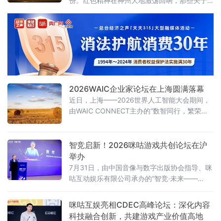
份。红色精神在神州大地激荡回响，那些关于
坚守、拼搏与传承的故事，汇聚成这个时代最
鲜明的底色。
2026WAIC企业家论坛在上海圆满落幕
近日，上海——2026世界人工智能大会期间，
由WAIC CONNECT主办的“数智同行，繁荣共
生”WAIC企业家论坛在上海世博桐森酒店·桐森
厅举行。150余位企业一把手、行业领军者及高
净值决策者到场参与，覆盖制造、ICT、消费、
智竞启新！2026咪咕游戏共创论坛在沪
医疗、金融等关键领域。盛夏的上海，WAIC展
举办
览馆人潮涌动，而企业家论坛的会场内同样座
7月31日，由中国音像与数字出版协会指导、咪
无虚席。
咕互动娱乐有限公司承办的“智竞·未来——
2026咪咕游戏共创发展论坛”在上海举行。性布
局推动高品质益智健
咪咕互娱亮相CDEC高峰论坛：深化内容
科技融合创新，共建游戏产业价值高地