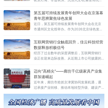
标杆集发梦想王国是不二之选。一份完整游玩
攻略,带你吃透日间水乐园、夜间千灯渔火节全
第五届可持续发展青年创辩大会在京落幕
部宝藏项目。
青年思辨聚焦绿色发展
近日，第五届可持续发展青年创辩大会在北京
市通州区文化馆举办。作为2026北京绿色发展
论坛系列活动的重要组成部分，本届大会以"全
球发展倡议下的青年担当：创辩启新 绿筑未
互联网营销行业触底回升，佳云科技经营
来"为主题，由全国双碳行业产教融合共同体主
数据释放积极信号
办，中华环保联合会青少年环境友好行动委员
经历了过去数年的深度调整后，互联网营销行
会与Y-CLAP青年气候领袖培养计划（Youth
业正在迎来边际改善。从近期上市公司披露的
Climate Leadership Action Program）联合主
经营数据来看，部分头部营销服务商的减亏趋
办，可持续发展青年创辩大会执
势明显，行业整体正从"价格战"向"价值竞争"转
迈向“高精尖”——廊坊千亿级家具产业集
型。
群加速崛起
近年来，廊坊市抢抓京津冀协同发展机遇，通
过承接产业转移、推动本地转型升级、建设产
业园区等模式，促进家具产业整合与创新孵
化，逐步形成香河智慧家居、霸州特色定制家
具、大城红木文化、文安绿色低碳建材四大产