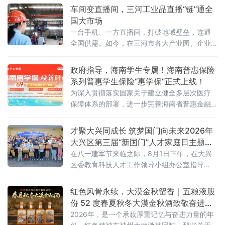
晰、分量愈发厚重。
车间变直播间，三河工业品直播“链”通全
国大市场
一台手机、一方直播间，打破地域壁垒，连通
全国供需。如今，在三河市各大产业园、企业
车间、实景展厅，工业品直播电商已成新风
尚。从智能家居制造到精密工业制冷，从越野
政府指导，海南学生专属！海南普惠保险
改装配件到高端装备制造，越来越多三河传统
系列普惠学生保险“惠学保”正式上线！
工业企业跳出线下经销、上门拓客的固有模
为深入贯彻落实国家关于建立健全多层次医疗
式，以直播间为新赛道，让车间变镜头、产品
保障体系的部署，进一步完善海南省普惠金融
上云端、销路通全国。
体系，8月3日，新一年度海南“惠学保”产品正
式上线发布。
才聚大兴同成长 筑梦国门向未来2026年
大兴区第三届“新国门”人才家庭日主题沙
龙活动圆满举行
在八一建军节来临之际，8月1日下午，在大兴
区委教育科技人才工作领导小组办公室指导
下，区产促中心联合大兴经开区管委会开展“才
聚大兴同成长，筑梦国门向未来”大兴区第三
红色风骨永续，大漠金秋留香｜五粮液股
届“新国门”人才家庭日主题沙龙活动。
份 52 度春夏秋冬大漠金秋酒致敬奋进时
代
2026年，是一个承载厚重记忆与奋进力量的年