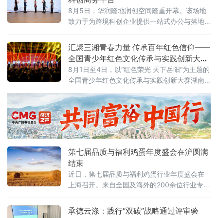
向“能不能形成品牌、能不能走向全球、能不能
8月5日，华润隆地润创空间隆重开幕。该场地
持续增长”。
致力于为跨境科创企业提供一站式办公与落地
支持，通过灵活办公场地、产业资源对接、落
地政策咨询、商务社群链接等多元服务，搭建
汇聚三湘青春力量 传承百年红色信仰——
维港畔高质量跨境科创商务生态。3
全国青少年红色文化传承与实践创新大赛
湖南省赛在岳阳举办
8月1日至4日，以“红色荣光 天下岳阳”为主题的
全国青少年红色文化传承与实践创新大赛湖南
省赛落地湖南理工大学，全省14市州青少年齐
聚洞庭湖畔，这场教育部、湖南省教育厅备案
白名单公益赛事，是落实立德树人、培育时代
新人的重要实践。
第七届品质与福利鸡蛋年度盛会在沪圆满
结束
近日，第七届品质与福利鸡蛋行业年度盛会在
上海召开。来自全国及海外的200余位行业专
家、企业领军人物和学术代表齐聚一堂，围
绕“蓄势破局，非笼领航”主题，探讨产业转型、
承德云涤：践行“双碳”战略通过评审验
技术创新与消费升级路径。