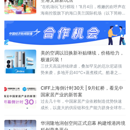
空港文旅新玩法
的创新与发展”这一核心主题展开深度交流与思
“在机场玩飞行棋啦！”8月4日，稚嫩的欢呼声在
想碰撞。
海南控股旗下的海口美兰国际机场（以下简称
美兰机场）T2中央大街响起，引得过往旅客纷
纷驻足，只见一个小男孩兴奋地跳了起来。
美的空调以旧换新补贴继续，价格给力，
极速闪装！
三伏天高温持续肆虐，叠加罕见的厄尔尼诺强
势来袭，多地开启40℃+蒸煮模式。酷暑之
下，不少家庭的老旧空调频频掉链子，不仅制
冷乏力、能耗偏高，还存在诸多安全隐患，严
CIFF上海倒计时30天 | 9月虹桥，看见中
重影响居家清凉体验。
国家居产业的新答案
过去几十年，中国家居产业依赖制造优势快速
成长，以庞大的供应链和生产能力跻身全球市
场。但2026年的行业正在进入一个新的周期：
消费需求分化、渠道模式重构、全球市场重新
华润隆地润创空间正式启幕 构建维港跨境
布局。企业需要回答的问题从“能不能造出来”转
科创商务平台