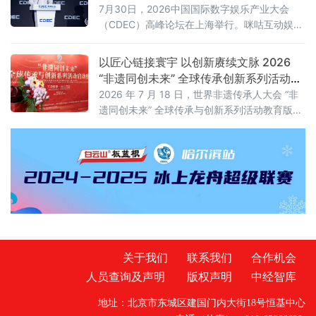
7月30日，2026中国国际数字娱乐产业大会
（CDEC）高峰论坛在上海举行。咪咕互动娱乐
有限公司（以下简称“咪咕互娱”）总经理习亮出
席论坛并发表题为《深化内容科技融合创新 共
以匠心链接寰宇 以创新赓续文脉 2026
建游戏产业价值高地》的主旨演讲，分享了咪
“非遗同创未来” 全球传承创新系列活动在
咕互娱在游戏领域的战略布局与实践思考。
京启动
2026 年 7 月 18 日，世界非遗传承人大会 “非
遗同创未来” 全球传承与创新系列活动教育版块
启动盛典在北京人大会议中心举办。本次活动
以 “万象寰宇・匠心文脉” 为主题，正式发布教
育板块整体战略规划。
关于我们
联系我们
合作机会
人员查询及声明
版权声明
中经智库
地址：北京市东城区建国门内大街18号恒基中心