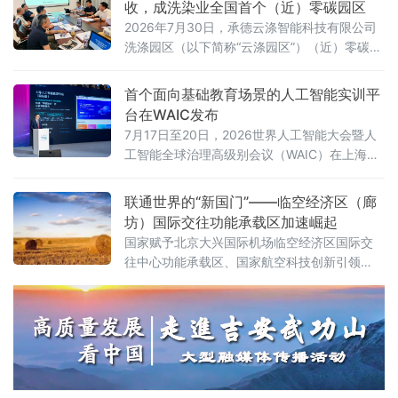
收，成洗染业全国首个（近）零碳园区
2026年7月30日，承德云涤智能科技有限公司
洗涤园区（以下简称“云涤园区”）（近）零碳洗
涤园区创建项目顺利通过专家验收。北京洗染
行业协会组织专家组对园区进行全面评审，北
首个面向基础教育场景的人工智能实训平
京市科学技术研究院资源环境研究所作为零碳
台在WAIC发布
园区建设指导单位全程参与指导。
7月17日至20日，2026世界人工智能大会暨人
工智能全球治理高级别会议（WAIC）在上海举
办。作为全球人工智能领域的重要交流平台，
WAIC持续汇聚前沿技术、产业实践与全球智
联通世界的“新国门”——临空经济区（廊
慧，推动人工智能更好地服务经济社会发展。
坊）国际交往功能承载区加速崛起
国家赋予北京大兴国际机场临空经济区国际交
往中心功能承载区、国家航空科技创新引领
区、京津冀协同发展示范区三大核心功能定
位。近年来，临空经济区（廊坊）紧扣“三区”建
设目标，依托大兴机场世界级航空枢纽优势，
持续拓展国际商务交往与文化交流功能，全力
构筑首都“新国门”，打造京津冀协同发展的重要
引擎，国际交往中心功能承载区的定位愈发清