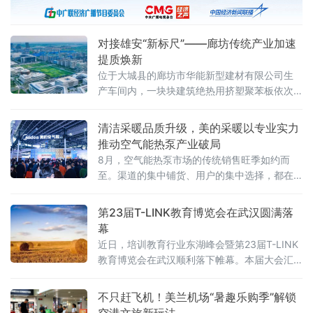
业集群。
对接雄安“新标尺”——廊坊传统产业加速
提质焕新
位于大城县的廊坊市华能新型建材有限公司生
产车间内，一块块建筑绝热用挤塑聚苯板依次
走下生产线。作为首批入围雄安新区大宗建材
集采目录的保温建材企业，华能公司已有挤塑
清洁采暖品质升级，美的采暖以专业实力
制品、模塑制品等5款产品稳定供应雄安新区，
推动空气能热泵产业破局
五年来销量年均增长20%以上。
8月，空气能热泵市场的传统销售旺季如约而
至。渠道的集中铺货、用户的集中选择，都在
下半年密集释放。在这样的关键节点，美的采
暖接连推出美的真暖MAX空气能中央空调、美
第23届T-LINK教育博览会在武汉圆满落
的雪焰MAX空气能中央空调两款新品，引发市
幕
场热议。
近日，培训教育行业东湖峰会暨第23届T-LINK
教育博览会在武汉顺利落下帷幕。本届大会汇
聚了众多参展品牌与数十位分享嘉宾，吸引了
来自全国各地的千余名教育领域管理者、创业
不只赶飞机！美兰机场“暑趣乐购季”解锁
者齐聚江城，围绕“AI赋能下民办教育培训行业