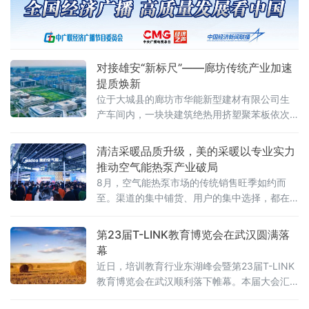
具、大城红木文化、文安绿色低碳建材四大产
业集群。
对接雄安“新标尺”——廊坊传统产业加速
提质焕新
位于大城县的廊坊市华能新型建材有限公司生
产车间内，一块块建筑绝热用挤塑聚苯板依次
走下生产线。作为首批入围雄安新区大宗建材
集采目录的保温建材企业，华能公司已有挤塑
清洁采暖品质升级，美的采暖以专业实力
制品、模塑制品等5款产品稳定供应雄安新区，
推动空气能热泵产业破局
五年来销量年均增长20%以上。
8月，空气能热泵市场的传统销售旺季如约而
至。渠道的集中铺货、用户的集中选择，都在
下半年密集释放。在这样的关键节点，美的采
暖接连推出美的真暖MAX空气能中央空调、美
第23届T-LINK教育博览会在武汉圆满落
的雪焰MAX空气能中央空调两款新品，引发市
幕
场热议。
近日，培训教育行业东湖峰会暨第23届T-LINK
教育博览会在武汉顺利落下帷幕。本届大会汇
聚了众多参展品牌与数十位分享嘉宾，吸引了