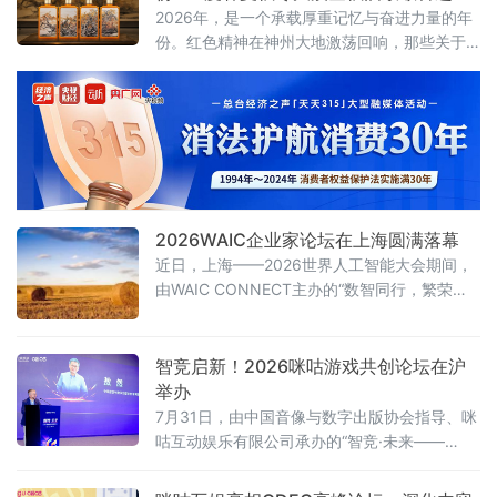
代
2026年，是一个承载厚重记忆与奋进力量的年
份。红色精神在神州大地激荡回响，那些关于
坚守、拼搏与传承的故事，汇聚成这个时代最
鲜明的底色。
2026WAIC企业家论坛在上海圆满落幕
近日，上海——2026世界人工智能大会期间，
由WAIC CONNECT主办的“数智同行，繁荣共
生”WAIC企业家论坛在上海世博桐森酒店·桐森
厅举行。150余位企业一把手、行业领军者及高
净值决策者到场参与，覆盖制造、ICT、消费、
智竞启新！2026咪咕游戏共创论坛在沪
医疗、金融等关键领域。盛夏的上海，WAIC展
举办
览馆人潮涌动，而企业家论坛的会场内同样座
7月31日，由中国音像与数字出版协会指导、咪
无虚席。
咕互动娱乐有限公司承办的“智竞·未来——
2026咪咕游戏共创发展论坛”在上海举行。性布
局推动高品质益智健