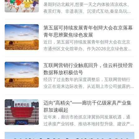
暑期到访北戴河,想要一天之内体验清凉戏水、
夜景灯海、非遗表演、沉浸式互动,秦皇岛玩水
标杆集发梦想王国是不二之选。一份完整游玩
攻略,带你吃透日间水乐园、夜间千灯渔火节全
第五届可持续发展青年创辩大会在京落幕
部宝藏项目。
青年思辨聚焦绿色发展
近日，第五届可持续发展青年创辩大会在北京
市通州区文化馆举办。作为2026北京绿色发展
论坛系列活动的重要组成部分，本届大会以"全
球发展倡议下的青年担当：创辩启新 绿筑未
互联网营销行业触底回升，佳云科技经营
来"为主题，由全国双碳行业产教融合共同体主
数据释放积极信号
办，中华环保联合会青少年环境友好行动委员
经历了过去数年的深度调整后，互联网营销行
会与Y-CLAP青年气候领袖培养计划（Youth
业正在迎来边际改善。从近期上市公司披露的
Climate Leadership Action Program）联合主
经营数据来看，部分头部营销服务商的减亏趋
办，可持续发展青年创辩大会执
势明显，行业整体正从"价格战"向"价值竞争"转
迈向“高精尖”——廊坊千亿级家具产业集
型。
群加速崛起
近年来，廊坊市抢抓京津冀协同发展机遇，通
过承接产业转移、推动本地转型升级、建设产
业园区等模式，促进家具产业整合与创新孵
化，逐步形成香河智慧家居、霸州特色定制家