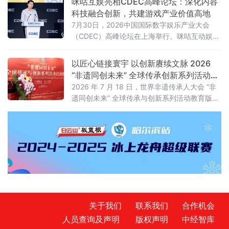
咪咕互娱亮相CDEC高峰论坛：深化内容
科技融合创新，共建游戏产业价值高地
7月30日，2026中国国际数字娱乐产业大会
（CDEC）高峰论坛在上海举行。咪咕互动娱乐
有限公司（以下简称“咪咕互娱”）总经理习亮出
席论坛并发表题为《深化内容科技融合创新 共
以匠心链接寰宇 以创新赓续文脉 2026
建游戏产业价值高地》的主旨演讲，分享了咪
“非遗同创未来” 全球传承创新系列活动在
咕互娱在游戏领域的战略布局与实践思考。
京启动
2026 年 7 月 18 日，世界非遗传承人大会 “非
遗同创未来” 全球传承与创新系列活动教育版块
启动盛典在北京人大会议中心举办。本次活动
以 “万象寰宇・匠心文脉” 为主题，正式发布教
育板块整体战略规划。
关于我们
联系我们
合作机会
人员查询及声明
版权声明
中经智库