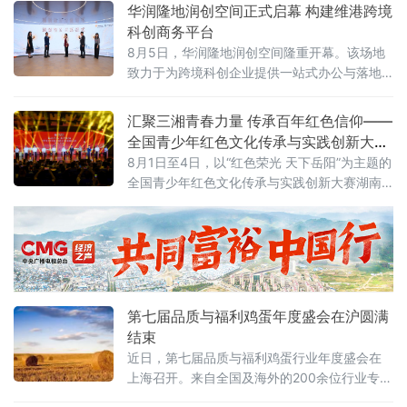
消费需求分化、渠道模式重构、全球市场重新
华润隆地润创空间正式启幕 构建维港跨境
布局。企业需要回答的问题从“能不能造出来”转
科创商务平台
向“能不能形成品牌、能不能走向全球、能不能
8月5日，华润隆地润创空间隆重开幕。该场地
持续增长”。
致力于为跨境科创企业提供一站式办公与落地
支持，通过灵活办公场地、产业资源对接、落
地政策咨询、商务社群链接等多元服务，搭建
汇聚三湘青春力量 传承百年红色信仰——
维港畔高质量跨境科创商务生态。3
全国青少年红色文化传承与实践创新大赛
湖南省赛在岳阳举办
8月1日至4日，以“红色荣光 天下岳阳”为主题的
全国青少年红色文化传承与实践创新大赛湖南
省赛落地湖南理工大学，全省14市州青少年齐
聚洞庭湖畔，这场教育部、湖南省教育厅备案
白名单公益赛事，是落实立德树人、培育时代
新人的重要实践。
第七届品质与福利鸡蛋年度盛会在沪圆满
结束
近日，第七届品质与福利鸡蛋行业年度盛会在
上海召开。来自全国及海外的200余位行业专
家、企业领军人物和学术代表齐聚一堂，围