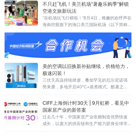
来自全国各地的千余名教育领域管理者、创业
不只赶飞机！美兰机场“暑趣乐购季”解锁
者齐聚江城，围绕“AI赋能下民办教育培训行业
空港文旅新玩法
的创新与发展”这一核心主题展开深度交流与思
“在机场玩飞行棋啦！”8月4日，稚嫩的欢呼声在
想碰撞。
海南控股旗下的海口美兰国际机场（以下简称
美兰机场）T2中央大街响起，引得过往旅客纷
纷驻足，只见一个小男孩兴奋地跳了起来。
美的空调以旧换新补贴继续，价格给力，
极速闪装！
三伏天高温持续肆虐，叠加罕见的厄尔尼诺强
势来袭，多地开启40℃+蒸煮模式。酷暑之
下，不少家庭的老旧空调频频掉链子，不仅制
冷乏力、能耗偏高，还存在诸多安全隐患，严
CIFF上海倒计时30天 | 9月虹桥，看见中
重影响居家清凉体验。
国家居产业的新答案
过去几十年，中国家居产业依赖制造优势快速
成长，以庞大的供应链和生产能力跻身全球市
场。但2026年的行业正在进入一个新的周期：