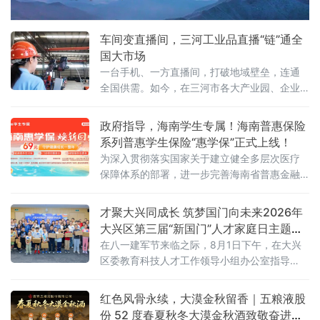
引擎，国际交往中心功能承载区的定位愈发清
晰、分量愈发厚重。
车间变直播间，三河工业品直播“链”通全
国大市场
一台手机、一方直播间，打破地域壁垒，连通
全国供需。如今，在三河市各大产业园、企业
车间、实景展厅，工业品直播电商已成新风
尚。从智能家居制造到精密工业制冷，从越野
政府指导，海南学生专属！海南普惠保险
改装配件到高端装备制造，越来越多三河传统
系列普惠学生保险“惠学保”正式上线！
工业企业跳出线下经销、上门拓客的固有模
为深入贯彻落实国家关于建立健全多层次医疗
式，以直播间为新赛道，让车间变镜头、产品
保障体系的部署，进一步完善海南省普惠金融
上云端、销路通全国。
体系，8月3日，新一年度海南“惠学保”产品正
式上线发布。
才聚大兴同成长 筑梦国门向未来2026年
大兴区第三届“新国门”人才家庭日主题沙
龙活动圆满举行
在八一建军节来临之际，8月1日下午，在大兴
区委教育科技人才工作领导小组办公室指导
下，区产促中心联合大兴经开区管委会开展“才
聚大兴同成长，筑梦国门向未来”大兴区第三
红色风骨永续，大漠金秋留香｜五粮液股
届“新国门”人才家庭日主题沙龙活动。
份 52 度春夏秋冬大漠金秋酒致敬奋进时