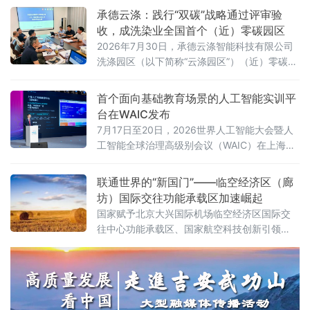
绕“蓄势破局，非笼领航”主题，探讨产业转型、
承德云涤：践行“双碳”战略通过评审验
技术创新与消费升级路径。
收，成洗染业全国首个（近）零碳园区
2026年7月30日，承德云涤智能科技有限公司
洗涤园区（以下简称“云涤园区”）（近）零碳洗
涤园区创建项目顺利通过专家验收。北京洗染
行业协会组织专家组对园区进行全面评审，北
首个面向基础教育场景的人工智能实训平
京市科学技术研究院资源环境研究所作为零碳
台在WAIC发布
园区建设指导单位全程参与指导。
7月17日至20日，2026世界人工智能大会暨人
工智能全球治理高级别会议（WAIC）在上海举
办。作为全球人工智能领域的重要交流平台，
WAIC持续汇聚前沿技术、产业实践与全球智
联通世界的“新国门”——临空经济区（廊
慧，推动人工智能更好地服务经济社会发展。
坊）国际交往功能承载区加速崛起
国家赋予北京大兴国际机场临空经济区国际交
往中心功能承载区、国家航空科技创新引领
区、京津冀协同发展示范区三大核心功能定
位。近年来，临空经济区（廊坊）紧扣“三区”建
设目标，依托大兴机场世界级航空枢纽优势，
持续拓展国际商务交往与文化交流功能，全力
构筑首都“新国门”，打造京津冀协同发展的重要