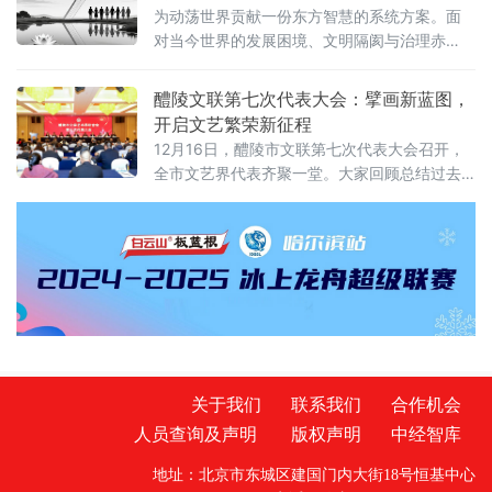
承与广义的精神继承，表明自己虽深受章太炎
为动荡世界贡献一份东方智慧的系统方案。面
一脉精神滋养，但思考领域与方法范式有别于
对当今世界的发展困境、文明隔阂与治理赤
章黄学派的核心小学传统，故不以狭义“学统传
字，文章创造性提炼并整合中华文明精髓，构
人”自居。作者将鲁迅视为同源殊途的精神先
建了以儒、释、道为心性根基，以兵、法、墨
醴陵文联第七次代表大会：擘画新蓝图，
驱，强
为实践方略，以纵横、易、玄为思维维度的“九
开启文艺繁荣新征程
维长胜智慧体系”。该体系并非孤立学派的集
12月16日，醴陵市文联第七次代表大会召开，
合，而是一个价值引领、实践操作与认知驱动
全市文艺界代表齐聚一堂。大家回顾总结过去
三层循环、有机统一的动态系统。文章深入剖
五年历程，擘画未来工作蓝图，并选举产生新
析了各维度的核心内核与现
一届委员会主席、副主席。株洲市人大常委会
党组成员、醴陵市委书记王利波出席并讲话，
醴陵市市委副书记、提名为市人民政府市长候
选人蒋长富主持，市人大常委会主任贺小玲出
席。湖南省文联二级巡视员谢子元、株洲市文
联党组书记刘文星到会指导。现场，首先由妇
联负责人代表群团组织致贺
关于我们
联系我们
合作机会
人员查询及声明
版权声明
中经智库
地址：北京市东城区建国门内大街18号恒基中心