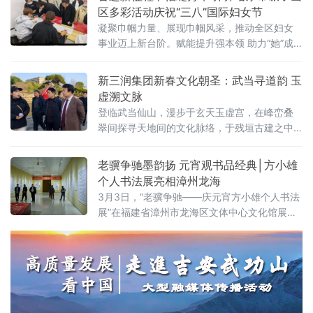
区多彩活动庆祝“三八”国际妇女节
凝聚巾帼力量、展现巾帼风采，推动全区妇女
事业迈上新台阶。赋能提升强本领 助力“她”成
长碾子山区妇联以技能赋能、增
新三润集团新春文化朝圣：武当寻道韵 玉
虚溯文脉
登临武当仙山，漫步于玄天玉虚宫，在峰峦叠
翠间探寻天地间的文化脉络，于残垣古建之中
聆听历史的悠悠回响。每一步，都恰似踏在时
光深深浅浅的纹路里；每一眼，都饱含着沉郁
老骥争驰墨韵扬 元宵观书品经典│方小雄
且厚重的感动。武当山，古称太和，素
个人书法展亮相漳州龙海
3月3日，“老骥争驰——庆元宵方小雄个人书法
展”在福建省漳州市龙海区文体中心文化馆展厅
启幕。展览由龙海区文化体育和旅游局主办，
区文化馆、石溪书画院、区离退休教育工作者
协会、区茉莉花群众艺术馆承办，区融创企业
协会赞助，展期10天，持续至3月12日。本次展
览是龙海区2026年“三节”文体活动安排之一，
集中展出方小雄近年精品力作，核心呈现其耗