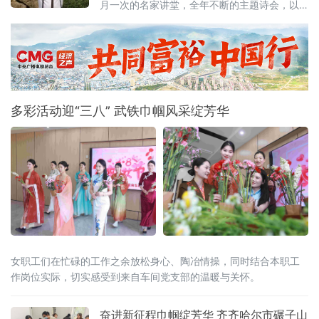
一枚古铜钲，默默泼洒下澄澈的金辉，为满山
月一次的名家讲堂，全年不断的主题诗会，以
绿意镀上一层静谧的暖边。心，便在光与影的
及不断登上全国核心刊物的本土作品，共同勾
交织中，一寸、一寸沉静下来
勒出这座湘中县城日益活跃的文学图景。而这
一切的背后，离不开一个人——邵东市作家协
会主席唐志平。
多彩活动迎“三八” 武铁巾帼风采绽芳华
女职工们在忙碌的工作之余放松身心、陶冶情操，同时结合本职工
作岗位实际，切实感受到来自车间党支部的温暖与关怀。
奋进新征程巾帼绽芳华 齐齐哈尔市碾子山