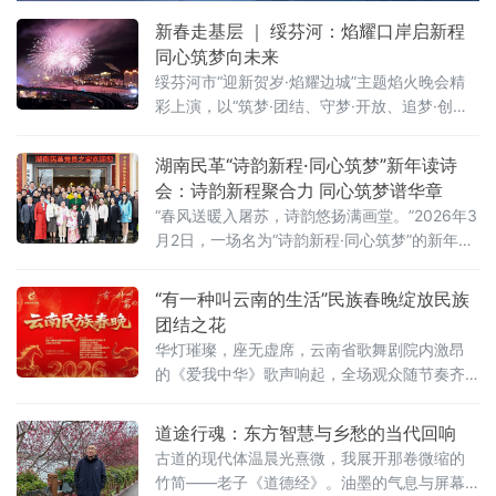
时6年完成的
新春走基层 ｜ 绥芬河：焰耀口岸启新程
同心筑梦向未来
绥芬河市“迎新贺岁·焰耀边城”主题焰火晚会精
彩上演，以“筑梦·团结、守梦·开放、追梦·创
新、圆梦·奋进”四大篇章为主线，生动展现百年
口岸的奋斗荣光、开放情怀、创新活力与实干
湖南民革“诗韵新程·同心筑梦”新年读诗
担当，为全市人民和中外游客献上一场震撼人
会：诗韵新程聚合力 同心筑梦谱华章
心的视觉盛宴，也是绥芬河在构筑我国向北开
“春风送暖入屠苏，诗韵悠扬满画堂。”2026年3
放新高地中先行示范的生动礼赞。
月2日，一场名为“诗韵新程·同心筑梦”的新年读
诗会在湖南民革党员之家温情启幕，宛如一缕
春风，吹拂着每一位参与者的心灵。本次活动
“有一种叫云南的生活”民族春晚绽放民族
由民革湖南省委会青委会与民革湖南省委会机
团结之花
关新民读书社共同精心承办，民革省委会专职
华灯璀璨，座无虚席，云南省歌舞剧院内激昂
副主委范泽容与民革省委会机关新民读书社全
的《爱我中华》歌声响起，全场观众随节奏齐
体成员、省委会机关干部以及来自省直、长
声欢唱，掌声雷动，一场展现云南多元民族文
沙、湘潭等地的民革党员代表齐聚一堂，在平
化盛宴的帷幕正式拉开。
道途行魂：东方智慧与乡愁的当代回响
仄
古道的现代体温晨光熹微，我展开那卷微缩的
竹简——老子《道德经》。油墨的气息与屏幕