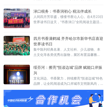
基，成为国家发展进程中亟待回应的重大命
题。
渌口税务：书香润初心 税法伴成长
人间四月芳菲盛，缕缕书香沁人心。在4月23日
世界读书日这天，“书香渌口”全民阅读主题活动
温情启幕，株洲市渌口区育红小学的师生代表
受邀来到现场，国家税务总局株洲市渌口区税
务局作为协办单位，全程助力活动开展，在墨
四月书香满鹤城 齐齐哈尔市新华书店喜迎
香与欢笑中，共度一段寓教于乐的美好时
世界读书日
光。 活动现场书香袅袅、热闹非凡，渌口区税
集中陈列经典名著、人文社科、少儿读物、本
务局借助这场全民阅读盛会，精心开启了一场
土文化等各类优秀出版物，展区布置温馨雅
别开生面的青少年税费知识小课堂。税务干
致，吸引众多市民、学生前来翻阅选购、静心
阅读。书店积极营造全民阅读浓厚氛围，通过
绥芬河：擦亮“悦读边城”品牌 赋能口岸振
优化阅读环境、推出惠民购书、阅读分享等活
兴
动，引
文化润边、书香聚力，持续擦亮“悦读边城”特色
品牌，让全民阅读成为口岸城市文明新风尚，
为对外开放和高质量发展注入强劲精神动能。