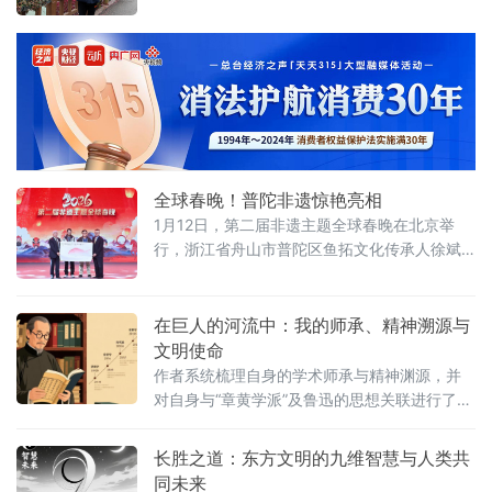
的冷光悄然融合，“道可道，非常道”静静浮于眼
前。我不禁思索：这部诞生于两千多年前烽火
与动荡中的典籍，那套玄远的“四维世界”构想，
在信息奔涌、步履匆匆的今天，究竟何为？它
仅是陈列于思想博物馆的标本，还是依然流淌
在我们血脉深处、等待被重新认领的活水？老
子所说的“道”，先天地生，独立不改，周行不
殆。它
全球春晚！普陀非遗惊艳亮相
1月12日，第二届非遗主题全球春晚在北京举
行，浙江省舟山市普陀区鱼拓文化传承人徐斌
立以“中国渔文化推广大使”身份受邀登台，现场
展示了历史悠久的鱼拓技艺，并将一幅寓意吉
祥的真鲷鱼拓作品赠予晚会组委会。
在巨人的河流中：我的师承、精神溯源与
文明使命
作者系统梳理自身的学术师承与精神渊源，并
对自身与“章黄学派”及鲁迅的思想关联进行了清
晰定位。他坦诚追溯了由章太炎经汤炳正、于
植元而至己身的师承谱系，视之为一份宝贵的
长胜之道：东方文明的九维智慧与人类共
文化托付。同时，他审慎区分了严格的学派传
同未来