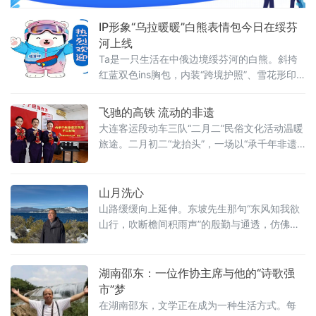
IP形象“乌拉暖暖”白熊表情包今日在绥芬
河上线
Ta是一只生活在中俄边境绥芬河的白熊。斜挎
红蓝双色ins胸包，内装“跨境护照”、雪花形印
章，时刻准备为游客盖纪念章，今天在百年口
岸绥芬河正式上线。
飞驰的高铁 流动的非遗
大连客运段动车三队“二月二”民俗文化活动温暖
旅途。二月初二“龙抬头”，一场以“承千年非遗
龙凤尾，乘时代高铁向未来”为主题的民俗文化
体验活动，在中国铁路沈阳局集团有限公司大
连客运段动车三队担当的D7742次列车上温馨
山月洗心
上演，为南来北往的旅客增添了一段充满文化
山路缓缓向上延伸。东坡先生那句“东风知我欲
韵味与人文温度的旅途记忆。
山行，吹断檐间积雨声”的殷勤与通透，仿佛在
此刻得到了温柔的回应。风是知心的，轻轻拂
过耳边，将市井的嘈杂、心头的郁结，一丝一
缕地抽离、吹散。抬头望去，“岭上晴云披絮
湖南邵东：一位作协主席与他的“诗歌强
帽”，大朵柔软的白云静静覆在山巅。朝阳初
市”梦
升，圆圆的一轮挂在疏落的枝头，光泽温润如
在湖南邵东，文学正在成为一种生活方式。每