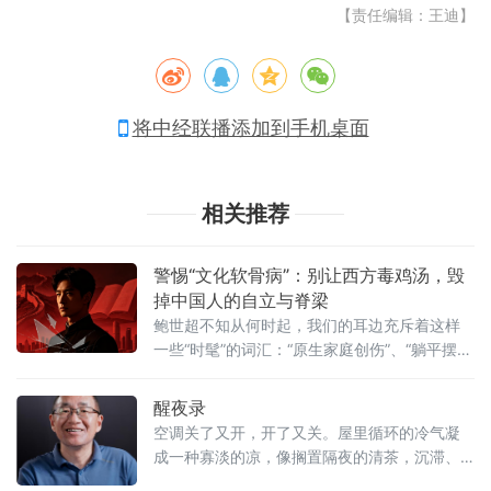
【责任编辑：王迪】
将中经联播添加到手机桌面
相关推荐
警惕“文化软骨病”：别让西方毒鸡汤，毁
掉中国人的自立与脊梁
鲍世超不知从何时起，我们的耳边充斥着这样
一些“时髦”的词汇：“原生家庭创伤”、“躺平摆
烂”、“不婚不育保平安”。这些概念被包装成心
理学、现代文明的先进成果，大举入侵我们的
醒夜录
舆论场。
空调关了又开，开了又关。屋里循环的冷气凝
成一种寡淡的凉，像搁置隔夜的清茶，沉滞、
局促，少了鲜活的气韵。推开窗，凝滞的凉意