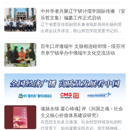
才彻底活过来——裹挟着草木清涩的腥气与泥
土湿润的潮气，不急不缓地漫过纱窗，轻轻缠
中外学者共聚辽宁研讨儒学国际传播 《安
上裸露的手臂。古人写“竹凉侵卧内”，这般夜色
乐哲文集》编纂工作正式启动
里的凉，从不是单薄的温度。它是立体的、有
辽宁省委宣传部副部长兼省电影局局长杨利景
质感、有重量的，如薄绸轻覆眉眼，似一声压
出席会议并讲话，鞍山师范学院党委书记刘
在心底、未曾出口的叹息，温柔又沉缓，漫满
娇、孔子研究院院长孔德立、国际儒学联合会
整间屋子。城市的月亮总是清
副理事长安乐哲分别致辞。会议由鞍山师范学
百年口岸逢端午 文脉相连睦邻情 - 绥芬河
院、商务印书馆、尼山世界儒学中心鞍山师范
市阜宁镇举办中俄端午文化交流活动
学院研究基地联合主办，特邀国际儒学联合会
副理事长安乐哲、孔子研
魂脉永续 凝心铸魂| 评《兴国之魂 - 社会
主义核心价值体系建设研究》
在思想文化多元激荡、社会转型持续深化的时
代背景下，如何凝聚全民共识、筑牢精神根