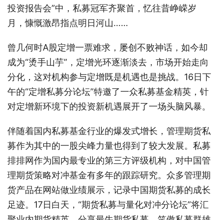
投资报告会”中，私募冠军齐聚首，忆往昔峥嵘岁
月，慷慨激昂指点明日河山……
曾几何时A股定增一票难求，屡创不败神话，如今却
成为“烫手山芋”，定增光环逐渐淡去，市场开始走向
分化，这对机构参与定增既是机遇也是挑战。16日下
午的“定增私募分论坛”特邀了一众私募基金精英，针
对定增新环境下的投资新机遇展开了一场头脑风暴。
伴随着国内私募基金行业的爆发式增长，管理期货私
募作为其中的一股尖峰力量也得到了较大发展。私募
排排网作为国内最专业的第三方评级机构，对中国管
理期货策略对冲基金有多年的跟踪研究。众多管理期
货产品在网站做业绩展示，记录中国期货私募的成长
足迹。17日白天，“期货私募与量化对冲分论坛”将汇
聚业内期货精英，分享最牛期货私募，笑傲私募群雄