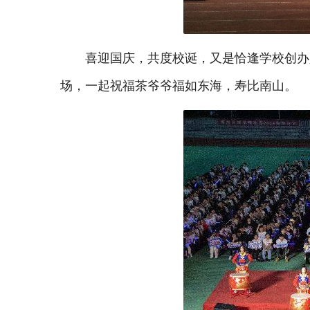
喜迎国庆，共度校诞，又是恰逢学校创办
场，一起祝福茶爷爷福如东海，寿比南山。