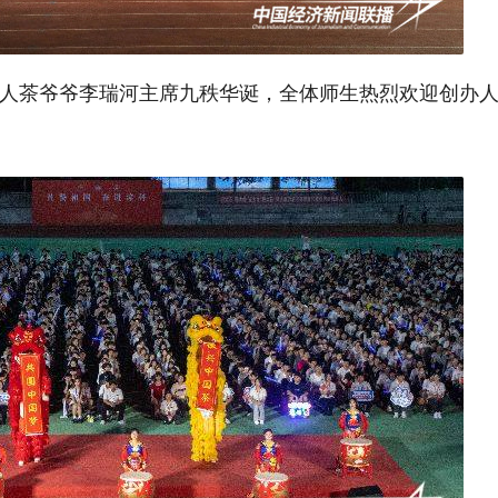
人茶爷爷李瑞河主席九秩华诞，全体师生热烈欢迎创办