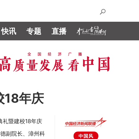
快讯
专题
直播
18年庆
典礼暨建校18年庆
尚德副院长、漳州科
中国风