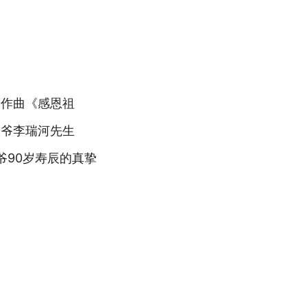
词作曲《感恩祖
爷爷李瑞河先生
爷90岁寿辰的真挚