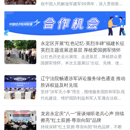
定区“尊崇向阳”退役军人国旗护卫队精神抖擞、
祝中国人民解放军建军99周年，深入贯彻新时
迈着铿锵正步护送五星
代双拥工作部署，持续巩固军民鱼水深情，近
日，由福建省龙岩市永定区委宣传部、区人武
部指导，区退役军人事务局、区青年创业商会
主办的“赓续红色血脉·致敬军旅荣光”庆“八一”拥
军联谊活动在下坑夜市广场温情启幕。区委常
委、副区长毛四勤，驻永武警官兵、退役军人
永定区开展“红色记忆·英烈丰碑”福建长征
代表、青年企业家代表
英烈主题巡展进基层 厚植爱国拥军情怀
让红色历史走出展馆、走进基层，厚植群众爱
国拥军情怀。本次主题展以“出征、先锋、使
命、牺牲、胜利”五个篇章为主线，集中展示近
三万名福建长征将士不畏艰险、浴血奋战的光
辽宁法院畅通涉军诉讼服务绿色通道 推动
辉历程
胜诉权益及时兑现
坚持“涉军无小事”理念，围绕服务国防和军队现
代化建设、维护国防利益和军人军属合法权
益，纵深推进涉军审判和涉军维权工作
龙岩永定庆“八一”座谈倾听老兵心声 持续
擦亮“红土双拥·尊崇向阳”品牌
持续深耕“红土双拥·尊崇向阳”特色品牌，不断