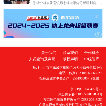
形势分析会及意识形态领域形势分析研判会。
局党组书记、局长傅兴华主持会议并讲话，局
机关全体干部职工参加会议。会议组织学习了
习近平总书记关于全面从严治党和意识形态工
作的重要论述，听取了局领导班子上半年党风
廉政建设和反腐败工作主体责任落实情况汇
报，对上半年意识形态领域形
关于我们
联系我们
合作机会
人员查询及声明
版权声明
中经智库
地址：北京市东城区建国门内大街18号恒基中心
电话（传真）：010-65066629
投稿及媒体事务合作：2501903867（微信）
京ICP备19045422号-3
京公网安备 11010502047854号
互联网信息服务行政许可 京B2-20213959
广播电视节目制作发行许可(京)字第20358号