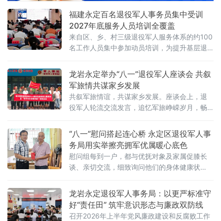
福建永定百名退役军人事务员集中受训
2027年底服务人员培训全覆盖
来自区、乡、村三级退役军人服务体系的约100
名工作人员集中参加动员培训，为提升基层退
役军人服务保障能力夯实基础。培训动员会
上，职业培训师汤金远围绕退役军人事务员技
龙岩永定举办“八一”退役军人座谈会 共叙
能提升，从提高政治站位、夯实专业技能、严
军旅情共谋家乡发展
守考核要求、明晰职业发展四个维度进行讲
共叙军旅情谊，共谋家乡发展。座谈会上，退
解。授课内容结合当前退役军
役军人轮流交流发言，追忆军旅峥嵘岁月，畅
谈退役后的生活与奋斗方向，围绕基层治理、
乡村振
“八一”慰问搭起连心桥 永定区退役军人事
务局用实举擦亮拥军优属暖心底色
慰问组每到一户，都与优抚对象及家属促膝长
谈、亲切交流，细致询问他们的身体健康状
况、家庭生活情况、就业就医、政策享受等实
际情况，耐心倾听他们的所思所想、所需所
龙岩永定退役军人事务局：以更严标准守
盼，详细记
好“责任田” 筑牢意识形态与廉政双防线
召开2026年上半年党风廉政建设和反腐败工作