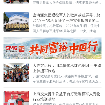
完善退役军人服务保障举措，切实把尊崇关爱
落到实处，引导广大退役军人持续发扬优良作
风，为永定高质量发展贡献退役军人力量。
当海澜集团退役军人的歌声越过屏幕，总
台“八一”晚会见证了一群实业报国者的滚
烫初心
战歌嘹亮，礼赞军魂！2026年8月1日，值此中
国人民解放军建军99周年之际，中央广播电视
总台“八一”特别节目《奋进向一流》，于CCTV-
3、CCTV-7晚点黄金档播出。由海澜集团退役
军人员工组成的合唱团惊喜亮相，以一首铿锵
有力的《祖国召唤我喊到》，唱响了新时代奋
斗者的最强音。
大连客运段：用温情传承红色基因 千里路
上伴拥军旅途
开展“致敬最可爱的人·铁路拥军伴旅途”八一建
军节主题车厢系列活动，将流动车厢打造为沉
浸式双拥宣传和红色教育阵地，在繁忙暑运旅
途之中传递铁路送温情、传承红色基因、厚植
上海交大携手公益平台打造退役军人宠物
行业培训基地
双方将搭建院校、公益平台与产业企业三方协