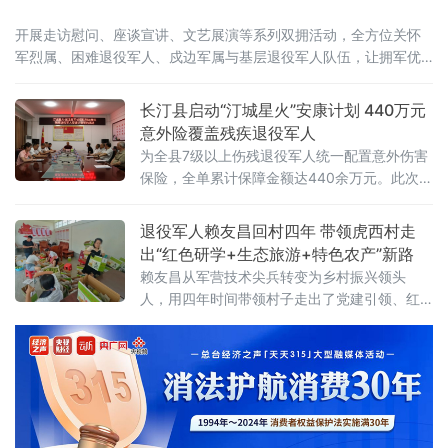
开展走访慰问、座谈宣讲、文艺展演等系列双拥活动，全方位关怀
军烈属、困难退役军人、戍边军属与基层退役军人队伍，让拥军优
属暖流浸润汀州红色大地。7月27日，县烈属光荣院率先前往普亲养
护
长汀县启动“汀城星火”安康计划 440万元
意外险覆盖残疾退役军人
为全县7级以上伤残退役军人统一配置意外伤害
保险，全单累计保障金额达440余万元。此次保
障聚焦残疾退役军人因身体情况特殊、意外风
险防范能力偏弱的现实短板，通过前置风险兜
退役军人赖友昌回村四年 带领虎西村走
底保障，缓解其因意外受伤、突发事故产生的
出“红色研学+生态旅游+特色农产”新路
经济负
赖友昌从军营技术尖兵转变为乡村振兴领头
人，用四年时间带领村子走出了党建引领、红
绿融合、产业富民的特色发展路径。赖友昌曾
服役于原北京军区某装甲旅，服役期间获评装
甲兵技术学院“光学修理”一级技师和“优秀士
兵”称号。退伍返乡后，他先后涉足多个行业积
累经验。2018年，他放弃城市工作返乡投身乡
村建设。2021年，赖