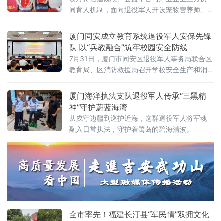
同育人机制，面向退役军人开设宠物营养师、
宠物洗护美容师、宠物医生助理、宠物跨境电
商运营师、宠物门店运营、线上全渠道运营师
厦门同安成立教育系统退役军人安保先锋
及宠物训导师等七大方向培训课程
队 以“兵教融合”筑牢校园安全防线
7月31日，厦门市同安区退役军人事务局联合区
教育局、区消防救援局召开学校安全生产和消
防隐患大排查大整治工作专班工作推进会。会
议以“八一”建军节为契机，充分发挥退役军人教
厦门海洋执法支队退役军人传承“三黑精
师队伍的纪律优势和专业特长，对全区校园安
神”守护蔚蓝海湾
全隐患排查整治暨消防安全大排查大整治工作
从戍守边疆到巡护近海，这群退役军人将军魂
进行全面部署。区退役军人事务局领导、区消
融入日常执法，守护着鹭岛的碧海清波。
防救援局领导、区教育局领导、区教育局保卫
全市率先！福建长汀县“军民情”双拥文化