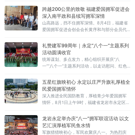
置、岗位适配、职业发
跨越200公里的致敬 福建爱国拥军促进会
深入南平政和县续写拥军深情
山高路远，挡不住拥军深情。8月4日，福建省
爱国拥军促进会创会会长黄序和与部分会员代
表驱车近200公里，深入原中央苏区县、闽北著
名革命老区南平市政和县，看望慰问老退役军
礼赞建军99周年｜永定“八个一”主题系列
人。这是今年“八一”建军节期间，该会系列慰问
活动圆满收官
活动的重要一站。在政和县副县长陈海、县退
统筹谋划、多点发力，精心组织开展庆“八
役军人事务局党组书记邵建才等陪同下，慰问
一”“八个一”主题系列活动，以走访慰问、红色
组一行顶着酷暑，翻山越岭，走村入户，先后
研学、文艺展演、座谈交流、国防教育等多元
走访了杨源乡楼下、大王厝、
载体，用心用情做好退役
五星红旗映初心 永定以庄严升旗礼厚植全
民爱国拥军情怀
深入推进全民国防教育，厚植青少年爱国拥军
情怀，8月1日上午9时，福建省龙岩市永定区在
双拥广场隆重举行庆“八一”退役军人国旗护卫队
升旗仪式。全区广大干部群众、各中小学学生
龙岩永定举办庆“八一”拥军联谊活动 以文
代表齐聚广场，共同见证五星红旗冉冉升起，
艺汇演厚植军民鱼水情
以庄重仪式致敬人民军队、致敬退役军人。永
军旗猎猎映初心，军民欢聚庆八一。为热烈庆