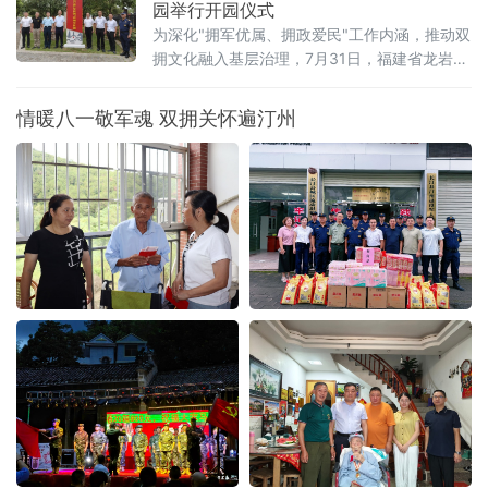
园举行开园仪式
为深化"拥军优属、拥政爱民"工作内涵，推动双
拥文化融入基层治理，7月31日，福建省龙岩市
长汀县“军民情”双拥文化园开园仪式在园区主入
口举行。作为龙岩市范围内首个建成投用、率
情暖八一敬军魂 双拥关怀遍汀州
先举办开园仪式的省级双拥重点文化阵地，该
园区落地投用，为深化“共建、共治、共享”双拥
工作格局打造了示范样板。