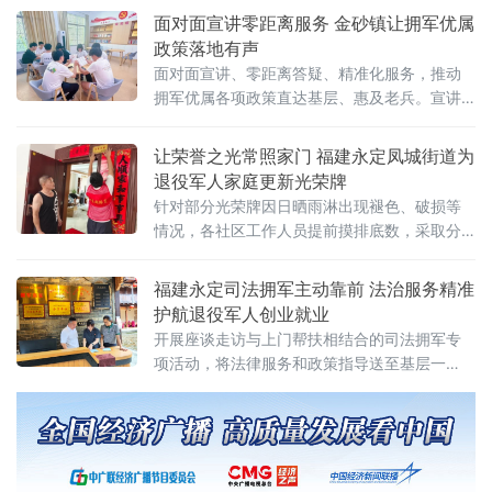
联合厦门市观音山商务营运中心直属党委、思
面对面宣讲零距离服务 金砂镇让拥军优属
明区工业园区管理委员会等单位，于8月6日走
政策落地有声
进武警某部，共同开展“情系军营砺初心 致敬军
面对面宣讲、零距离答疑、精准化服务，推动
魂强担当”主题党日活动。在武警官兵引导下，
拥军优属各项政策直达基层、惠及老兵。宣讲
参加活动的党员代表参观了营区官兵宿舍。干
现场，工作人员紧扣辖区退役军人实际需求，
净整洁的内务环境、棱
以乡土语言围绕学历提升、优待证申领使用、
让荣誉之光常照家门 福建永定凤城街道为
抚恤补助发放、就业创业扶持、技能培训、医
退役军人家庭更新光荣牌
疗保障、社保接续、困难帮扶、权益维护等重
针对部分光荣牌因日晒雨淋出现褪色、破损等
点政策，逐条进行详细讲解。针对部分老兵
情况，各社区工作人员提前摸排底数，采取分
片包干、逐户上门方式，携带新光荣牌及安装
工具，主动走进退役军人家中。每到一户，工
福建永定司法拥军主动靠前 法治服务精准
作人员细心拆除旧牌、清理墙面，将新牌匾庄
护航退役军人创业就业
重悬挂于门楣醒目位置。“牌子旧了，但荣誉永
开展座谈走访与上门帮扶相结合的司法拥军专
远新鲜
项活动，将法律服务和政策指导送至基层一
线。在湖坑镇举行的退役士兵回访座谈会上，
三名退役军人代表结合自身经历踊跃发言，分
享了从军营转向地方生活的适应过程，以及参
与基层治理、助力家乡建设的实践体会。区退
役军人事务局工作人员认真记录他们在退役安