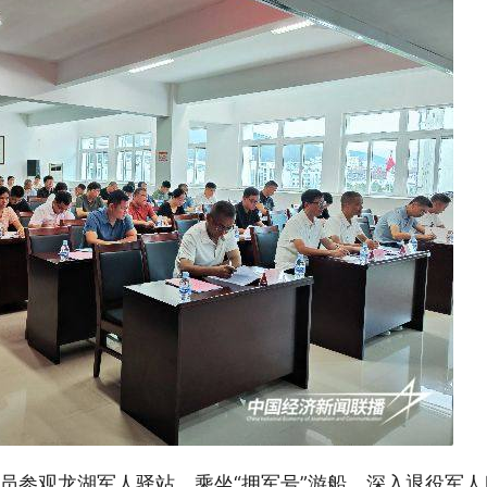
员参观龙湖军人驿站，乘坐“拥军号”游船。深入退役军