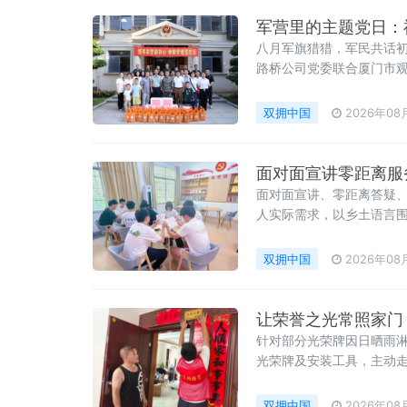
军营里的主题党日：
八月军旗猎猎，军民共话初
路桥公司党委联合厦门市观
开展“情系军营砺初心 致
整洁的内务环境、棱
双拥中国
2026年08
面对面宣讲零距离服
面对面宣讲、零距离答疑
人实际需求，以乡土语言
续、困难帮扶、权益维护
双拥中国
2026年08
让荣誉之光常照家门
针对部分光荣牌因日晒雨
光荣牌及安装工具，主动
位置。“牌子旧了，但荣誉
双拥中国
2026年08