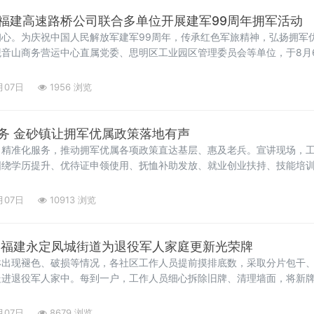
福建高速路桥公司联合多单位开展建军99周年拥军活动
心。为庆祝中国人民解放军建军99周年，传承红色军旅精神，弘扬拥军
音山商务营运中心直属党委、思明区工业园区管理委员会等单位，于8月
敬军魂强担当”主题党日活动。在武警官兵引导下，参加活动的党员代表参
月07日
1956 浏览
务 金砂镇让拥军优属政策落地有声
、精准化服务，推动拥军优属各项政策直达基层、惠及老兵。宣讲现场，
围绕学历提升、优待证申领使用、抚恤补助发放、就业创业扶持、技能培
等重点政策，逐条进行详细讲解。针对部分老兵
月07日
10913 浏览
 福建永定凤城街道为退役军人家庭更新光荣牌
淋出现褪色、破损等情况，各社区工作人员提前摸排底数，采取分片包干
走进退役军人家中。每到一户，工作人员细心拆除旧牌、清理墙面，将新
永远新鲜
月07日
8679 浏览