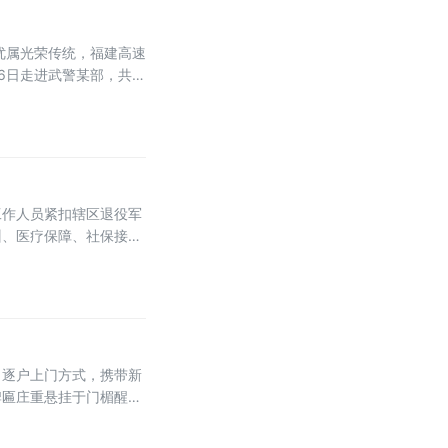
优属光荣传统，福建高速
6日走进武警某部，共同
观了营区官兵宿舍。干净
工作人员紧扣辖区退役军
训、医疗保障、社保接
、逐户上门方式，携带新
牌匾庄重悬挂于门楣醒目