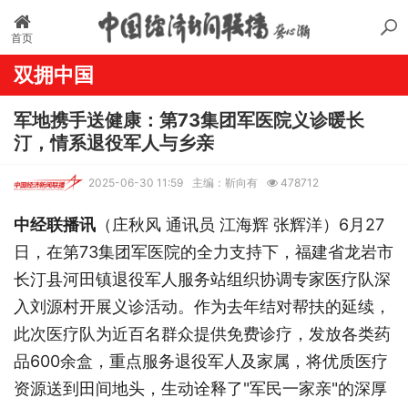
首页
双拥中国
军地携手送健康：第73集团军医院义诊暖长
汀，情系退役军人与乡亲
2025-06-30 11:59
主编：靳向有
478712
中经联播讯
（庄秋风
通讯员
江海辉
张辉洋）
6月27
日，在第73集团军医院的全力支持下，福建省龙岩市
长汀县河田镇退役军人服务站组织协调专家医疗队深
入刘源村开展义诊活动。作为去年结对帮扶的延续，
此次医疗队为近百名群众提供免费诊疗，发放各类药
品600余盒，重点服务退役军人及家属，将优质医疗
资源送到田间地头，生动诠释了"军民一家亲"的深厚