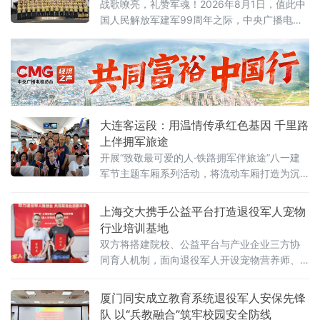
烫初心
战歌嘹亮，礼赞军魂！2026年8月1日，值此中
国人民解放军建军99周年之际，中央广播电视
总台“八一”特别节目《奋进向一流》，于CCTV-
3、CCTV-7晚点黄金档播出。由海澜集团退役
军人员工组成的合唱团惊喜亮相，以一首铿锵
有力的《祖国召唤我喊到》，唱响了新时代奋
斗者的最强音。
大连客运段：用温情传承红色基因 千里路
上伴拥军旅途
开展“致敬最可爱的人·铁路拥军伴旅途”八一建
军节主题车厢系列活动，将流动车厢打造为沉
浸式双拥宣传和红色教育阵地，在繁忙暑运旅
途之中传递铁路送温情、传承红色基因、厚植
上海交大携手公益平台打造退役军人宠物
行业培训基地
双方将搭建院校、公益平台与产业企业三方协
同育人机制，面向退役军人开设宠物营养师、
宠物洗护美容师、宠物医生助理、宠物跨境电
商运营师、宠物门店运营、线上全渠道运营师
厦门同安成立教育系统退役军人安保先锋
及宠物训导师等七大方向培训课程
队 以“兵教融合”筑牢校园安全防线