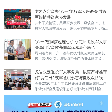
役军人服务保障能力夯实基础。培训动员会
上，职业培训师汤金远围绕退役军人事务员技
龙岩永定举办“八一”退役军人座谈会 共叙
能提升，从提高政治站位、夯实专业技能、严
军旅情共谋家乡发展
守考核要求、明晰职业发展四个维度进行讲
共叙军旅情谊，共谋家乡发展。座谈会上，退
解。授课内容结合当前退役军
役军人轮流交流发言，追忆军旅峥嵘岁月，畅
谈退役后的生活与奋斗方向，围绕基层治理、
乡村振
“八一”慰问搭起连心桥 永定区退役军人事
务局用实举擦亮拥军优属暖心底色
慰问组每到一户，都与优抚对象及家属促膝长
谈、亲切交流，细致询问他们的身体健康状
况、家庭生活情况、就业就医、政策享受等实
际情况，耐心倾听他们的所思所想、所需所
龙岩永定退役军人事务局：以更严标准守
盼，详细记
好“责任田” 筑牢意识形态与廉政双防线
召开2026年上半年党风廉政建设和反腐败工作
形势分析会及意识形态领域形势分析研判会。
局党组书记、局长傅兴华主持会议并讲话，局
机关全体干部职工参加会议。会议组织学习了
习近平总书记关于全面从严治党和意识形态工
作的重要论述，听取了局领导班子上半年党风