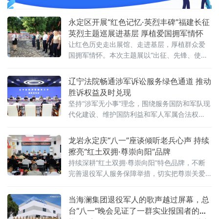
军联谊活动在下坑夜市广场温情启幕。区委常
委、副区长毛四勤，驻永武警官兵、退役军人
永定区开展“红色记忆·英烈丰碑”福建长征
代表、青年企业家代表
英烈主题巡展进基层 厚植爱国拥军情怀
让红色历史走出展馆、走进基层，厚植群众爱
国拥军情怀。本次主题展以“出征、先锋、使
命、牺牲、胜利”五个篇章为主线，集中展示近
三万名福建长征将士不畏艰险、浴血奋战的光
辽宁法院畅通涉军诉讼服务绿色通道 推动
辉历程
胜诉权益及时兑现
坚持“涉军无小事”理念，围绕服务国防和军队现
代化建设、维护国防利益和军人军属合法权
益，纵深推进涉军审判和涉军维权工作
龙岩永定庆“八一”座谈倾听老兵心声 持续
擦亮“红土双拥·尊崇向阳”品牌
持续深耕“红土双拥·尊崇向阳”特色品牌，不断
完善退役军人服务保障举措，切实把尊崇关爱
落到实处，引导广大退役军人持续发扬优良作
风，为永定高质量发展贡献退役军人力量。
当海澜集团退役军人的歌声越过屏幕，总
台“八一”晚会见证了一群实业报国者的滚