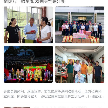
情暖八一敬军魂 双拥关怀遍汀州
先举办开园仪式的省级双拥重点文化阵地，该
园区落地投用，为深化“共建、共治、共享”双拥
工作格局打造了示范样板。
开展走访慰问、座谈宣讲、文艺展演等系列双拥活动，全方位关怀
军烈属、困难退役军人、戍边军属与基层退役军人队伍，让拥军优
属暖流浸润汀州红色大地。7月27日，县烈属光荣院率先前往普亲养
护