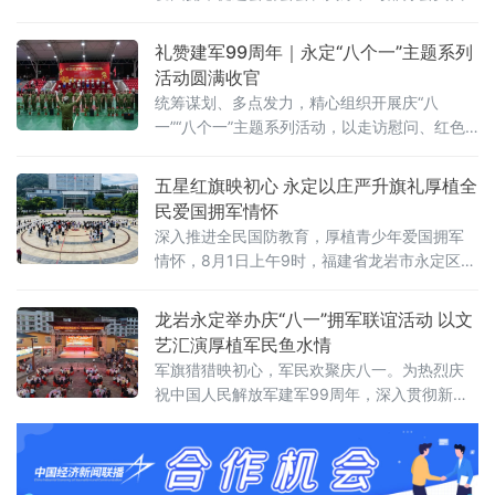
表驱车近200公里，深入原中央苏区县、闽北著
名革命老区南平市政和县，看望慰问老退役军
礼赞建军99周年｜永定“八个一”主题系列
人。这是今年“八一”建军节期间，该会系列慰问
活动圆满收官
活动的重要一站。在政和县副县长陈海、县退
统筹谋划、多点发力，精心组织开展庆“八
役军人事务局党组书记邵建才等陪同下，慰问
一”“八个一”主题系列活动，以走访慰问、红色
组一行顶着酷暑，翻山越岭，走村入户，先后
研学、文艺展演、座谈交流、国防教育等多元
走访了杨源乡楼下、大王厝、
载体，用心用情做好退役
五星红旗映初心 永定以庄严升旗礼厚植全
民爱国拥军情怀
深入推进全民国防教育，厚植青少年爱国拥军
情怀，8月1日上午9时，福建省龙岩市永定区在
双拥广场隆重举行庆“八一”退役军人国旗护卫队
升旗仪式。全区广大干部群众、各中小学学生
龙岩永定举办庆“八一”拥军联谊活动 以文
代表齐聚广场，共同见证五星红旗冉冉升起，
艺汇演厚植军民鱼水情
以庄重仪式致敬人民军队、致敬退役军人。永
军旗猎猎映初心，军民欢聚庆八一。为热烈庆
定区“尊崇向阳”退役军人国旗护卫队精神抖擞、
祝中国人民解放军建军99周年，深入贯彻新时
迈着铿锵正步护送五星
代双拥工作部署，持续巩固军民鱼水深情，近
日，由福建省龙岩市永定区委宣传部、区人武
部指导，区退役军人事务局、区青年创业商会
主办的“赓续红色血脉·致敬军旅荣光”庆“八一”拥