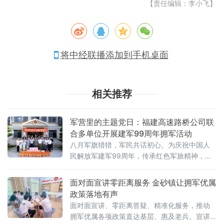
【责任编辑：李小飞】
将中经联播添加到手机桌面
相关推荐
军营里的主题党日：福建高速路桥公司联
合多单位开展建军99周年拥军活动
八月军旗猎猎，军民共话初心。为庆祝中国人
民解放军建军99周年，传承红色军旅精神，弘
扬拥军优属光荣传统，福建高速路桥公司党委
联合厦门市观音山商务营运中心直属党委、思
面对面宣讲零距离服务 金砂镇让拥军优属
明区工业园区管理委员会等单位，于8月6日走
政策落地有声
进武警某部，共同开展“情系军营砺初心 致敬军
面对面宣讲、零距离答疑、精准化服务，推动
魂强担当”主题党日活动。在武警官兵引导下，
拥军优属各项政策直达基层、惠及老兵。宣讲
参加活动的党员代表参观了营区官兵宿舍。干