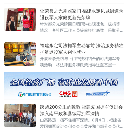
现场，工作人员紧扣辖区退役军人实际需求，
净整洁的内务环境、棱
以乡土语言围绕学历提升、优待证申领使用、
让荣誉之光常照家门 福建永定凤城街道为
抚恤补助发放、就业创业扶持、技能培训、医
退役军人家庭更新光荣牌
疗保障、社保接续、困难帮扶、权益维护等重
针对部分光荣牌因日晒雨淋出现褪色、破损等
点政策，逐条进行详细讲解。针对部分老兵
情况，各社区工作人员提前摸排底数，采取分
片包干、逐户上门方式，携带新光荣牌及安装
工具，主动走进退役军人家中。每到一户，工
福建永定司法拥军主动靠前 法治服务精准
作人员细心拆除旧牌、清理墙面，将新牌匾庄
护航退役军人创业就业
重悬挂于门楣醒目位置。“牌子旧了，但荣誉永
开展座谈走访与上门帮扶相结合的司法拥军专
远新鲜
项活动，将法律服务和政策指导送至基层一
线。在湖坑镇举行的退役士兵回访座谈会上，
三名退役军人代表结合自身经历踊跃发言，分
享了从军营转向地方生活的适应过程，以及参
与基层治理、助力家乡建设的实践体会。区退
役军人事务局工作人员认真记录他们在退役安
置、岗位适配、职业发
跨越200公里的致敬 福建爱国拥军促进会
深入南平政和县续写拥军深情
山高路远，挡不住拥军深情。8月4日，福建省
爱国拥军促进会创会会长黄序和与部分会员代