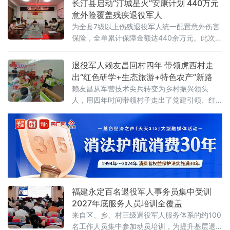
长汀县启动“汀城星火”安康计划 440万元
意外险覆盖残疾退役军人
为全县7级以上伤残退役军人统一配置意外伤害
保险，全单累计保障金额达440余万元。此次保
障聚焦残疾退役军人因身体情况特殊、意外风
险防范能力偏弱的现实短板，通过前置风险兜
退役军人赖友昌回村四年 带领虎西村走
底保障，缓解其因意外受伤、突发事故产生的
出“红色研学+生态旅游+特色农产”新路
经济负
赖友昌从军营技术尖兵转变为乡村振兴领头
人，用四年时间带领村子走出了党建引领、红
绿融合、产业富民的特色发展路径。赖友昌曾
服役于原北京军区某装甲旅，服役期间获评装
甲兵技术学院“光学修理”一级技师和“优秀士
兵”称号。退伍返乡后，他先后涉足多个行业积
累经验。2018年，他放弃城市工作返乡投身乡
村建设。2021年，赖
福建永定百名退役军人事务员集中受训
2027年底服务人员培训全覆盖
来自区、乡、村三级退役军人服务体系的约100
名工作人员集中参加动员培训，为提升基层退