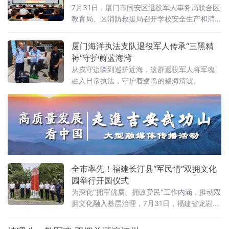
7月31日，厦门市同安区退役军人事务局联合区
教育局、区消防救援局召开学校安全生产和消
防隐患大排查大整治工作专班工作推进会。会
议以“八一”建军节为契机，充分发挥退役军人教
厦门海洋执法支队退役军人传承“三黑精
师队伍的纪律优势和专业特长，对全区校园安
神”守护蔚蓝海湾
全隐患排查整治暨消防安全大排查大整治工作
从戍守边疆到巡护近海，这群退役军人将军魂
进行全面部署。区退役军人事务局领导、区消
融入日常执法，守护着鹭岛的碧海清波。
防救援局领导、区教育局领导、区教育局保卫
全市率先！福建长汀县“军民情”双拥文化
园举行开园仪式
为深化"拥军优属、拥政爱民"工作内涵，推动双
拥文化融入基层治理，7月31日，福建省龙岩市
长汀县“军民情”双拥文化园开园仪式在园区主入
口举行。作为龙岩市范围内首个建成投用、率