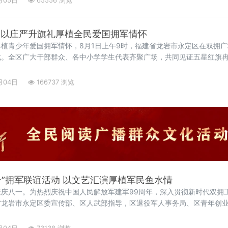
月05日
65556 浏览
定以庄严升旗礼厚植全民爱国拥军情怀
植青少年爱国拥军情怀，8月1日上午9时，福建省龙岩市永定区在双拥广
式。全区广大干部群众、各中小学学生代表齐聚广场，共同见证五星红旗
。永定区“尊崇向阳”退役军人国旗护卫队精神抖擞、迈着铿锵正步护送五
月04日
166737 浏览
一”拥军联谊活动 以文艺汇演厚植军民鱼水情
庆八一。为热烈庆祝中国人民解放军建军99周年，深入贯彻新时代双拥
龙岩市永定区委宣传部、区人武部指导，区退役军人事务局、区青年创业
八一”拥军联谊活动在下坑夜市广场温情启幕。区委常委、副区长毛四勤，驻
月04日
73138 浏览