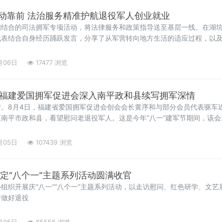
动靠前 法治服务精准护航退役军人创业就业
相结合的司法拥军专项活动，将法律服务和政策指导送至基层一线。在湖
代表结合自身经历踊跃发言，分享了从军营转向地方生活的适应过程，以
役军人事务局工作人员认真记录他们在退役安置、岗位适配、职业发
月06日
17477 浏览
敬 福建爱国拥军促进会深入南平政和县续写拥军深情
。8月4日，福建省爱国拥军促进会创会会长黄序和与部分会员代表驱车近
南平市政和县，看望慰问老退役军人。这是今年“八一”建军节期间，该
、县退役军人事务局党组书记邵建才等陪同下，慰问组一行顶着酷暑，翻
厝、
月05日
107439 浏览
永定“八个一”主题系列活动圆满收官
组织开展庆“八一”“八个一”主题系列活动，以走访慰问、红色研学、文
情做好退役