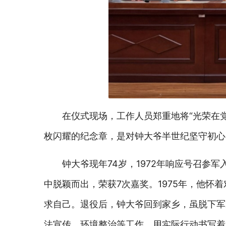
在仪式现场，
工作人员郑重地将
“光荣在
枚闪耀的纪念章，是对钟大爷半世纪坚守初心
钟大爷现
年
7
4
岁，
19
72年
响应号召参军
中脱颖而出，荣获
7次嘉奖。1975年，他
求自己。
退役后，
钟大爷回到家乡，虽脱下军
法宣传、环境整治等工作，用实际行动书写着