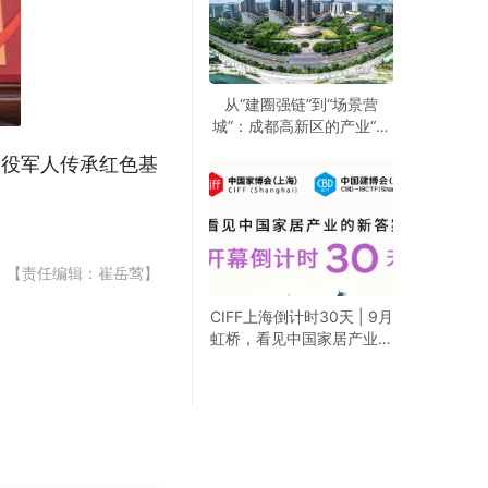
从“建圈强链”到“场景营
城”：成都高新区的产业“进
化论”
退役军人传承红色基
【责任编辑：崔岳莺】
CIFF上海倒计时30天 | 9月
虹桥，看见中国家居产业的
新答案