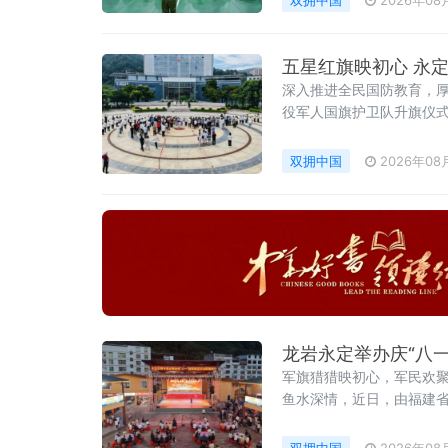
双拥中国
2026年08
五星红旗映初心 永
深入推进全民国防教育，厚
役军人国旗护卫队升旗仪
敬人民军队、致敬退役军人
双拥中国
2026年08
龙岩永定举办庆“八
军旗猎猎映初心，军民欢聚
鱼水深情，近日，由福建省
血脉·致敬军旅荣光”庆“
代表、青年企业家代表
双拥中国
2026年08