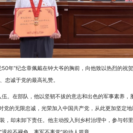
党50年”纪念章佩戴在钟大爷的胸前，
向他致以热烈的祝
、忠诚于党的最高礼赞。
入伍。在部队，他以坚韧不拔的意志和出色的军事素养，
怀着对党的无限忠诚，光荣加入中国共产党，从此更加坚定
装，却未卸下责任。他主动投入到乡村治理中，参与邻
“退役不褪色，离军不离党”的动人篇章。