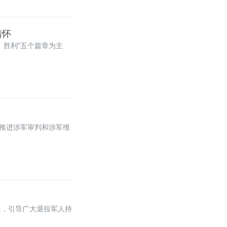
情怀
、胜利”五个篇章为主
深推进涉军审判和涉军维
处，引导广大退役军人持