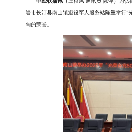
中经联播讯
（庄秋风
通讯员
陈萍）为弘
岩市长汀县
南山镇退役军人服务站隆重举行
“
甸的荣誉。