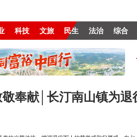
业
科技
文旅
民生
法治
综合
致敬奉献│长汀南山镇为退