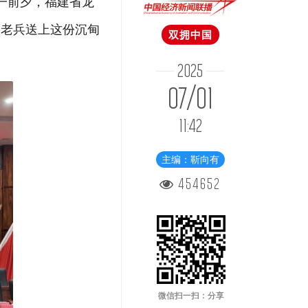
一前夕，福建省龙
役老兵送上这份沉甸
双拥中国
2025
07/01
11:42
主编：靳向有
454652
微信扫一扫：分享