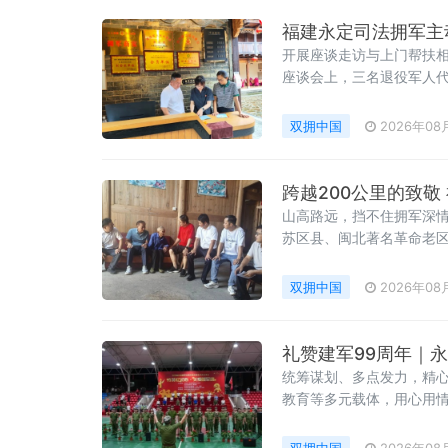
福建永定司法拥军主
开展座谈走访与上门帮扶
座谈会上，三名退役军人
乡建设的实践体会。区退
双拥中国
2026年08
跨越200公里的致
山高路远，挡不住拥军深情
苏区县、闽北著名革命老区
站。在政和县副县长陈海
走访了杨源乡楼下、大王
双拥中国
2026年08
礼赞建军99周年｜
统筹谋划、多点发力，精心
教育等多元载体，用心用