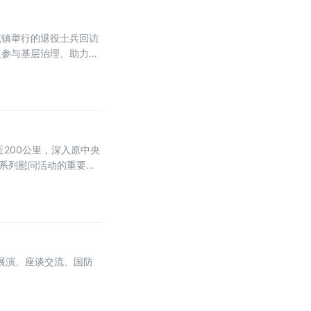
坑镇举行的退役士兵回访
及参与基层治理、助力家
200公里，深入原中央
会系列慰问活动的重要一
山越岭，走村入户，先后
艺展演、座谈交流、国防