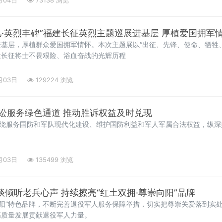
忆·英烈丰碑”福建长征英烈主题巡展进基层 厚植爱国拥军
基层，厚植群众爱国拥军情怀。本次主题展以“出征、先锋、使命、牺牲
建长征将士不畏艰险、浴血奋战的光辉历程
月03日
129224 浏览
辽宁法院畅通涉军诉讼服务绿色通道 推动胜诉权益及时兑现
围绕服务国防和军队现代化建设、维护国防利益和军人军属合法权益，纵
月03日
135499 浏览
谈倾听老兵心声 持续擦亮“红土双拥·尊崇向阳”品牌
向阳”特色品牌，不断完善退役军人服务保障举措，切实把尊崇关爱落到实
高质量发展贡献退役军人力量。