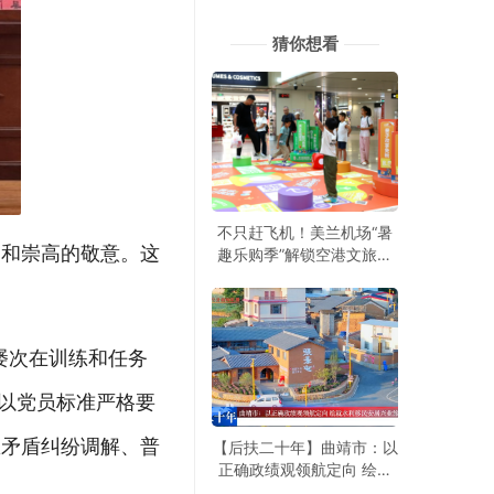
猜你想看
不只赶飞机！美兰机场“暑
贺和崇高的敬意。这
趣乐购季”解锁空港文旅新
玩法
屡次在训练和任务
地以党员标准严格要
里矛盾纠纷调解、普
【后扶二十年】曲靖市：以
正确政绩观领航定向 绘就
水利移民安居兴业旅居新图