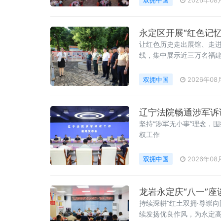
永定区开展“红色记
让红色历史走出展馆、走进
线，集中展示近三万名福
双拥中国
2026年08
坚持“涉军无小事”理念，
权工作
双拥中国
2026年08
龙岩永定庆“八一”座
持续深耕“红土双拥·尊崇
续发扬优良作风，为永定