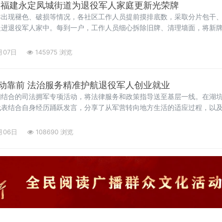
 福建永定凤城街道为退役军人家庭更新光荣牌
淋出现褪色、破损等情况，各社区工作人员提前摸排底数，采取分片包干
走进退役军人家中。每到一户，工作人员细心拆除旧牌、清理墙面，将新
永远新鲜
月07日
145975 浏览
动靠前 法治服务精准护航退役军人创业就业
相结合的司法拥军专项活动，将法律服务和政策指导送至基层一线。在湖
代表结合自身经历踊跃发言，分享了从军营转向地方生活的适应过程，以
役军人事务局工作人员认真记录他们在退役安置、岗位适配、职业发
月06日
108690 浏览