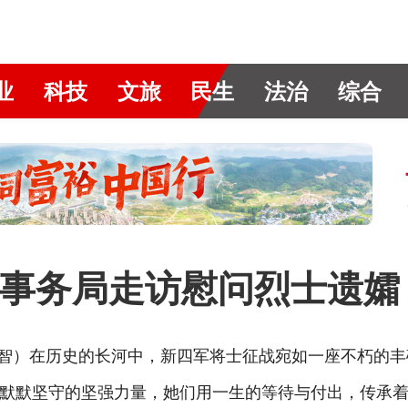
业
科技
文旅
民生
法治
综合
事务局走访慰问烈士遗孀
智）在历史的长河中，新四军将士征战宛如一座不朽的丰
默默坚守的坚强力量，她们用一生的等待与付出，传承