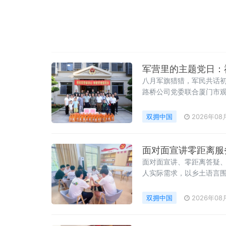
军营里的主题党日：
八月军旗猎猎，军民共话初
路桥公司党委联合厦门市观
开展“情系军营砺初心 致
整洁的内务环境、棱
双拥中国
2026年08
面对面宣讲零距离服
面对面宣讲、零距离答疑
人实际需求，以乡土语言
续、困难帮扶、权益维护
双拥中国
2026年08