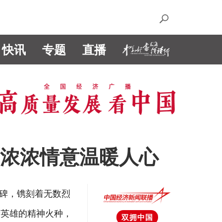
快讯
专题
直播
 浓浓情意温暖人心
碑，镌刻着无数烈
着英雄的精神火种，
双拥中国