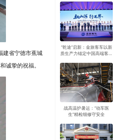
“乾途”启新：金旅客车以新
福建省宁德市蕉城
质生产力锚定中国高端客车
全球化新赛道
候和诚挚的祝福。
战高温护暑运：“动车医
生”精检细修守安全