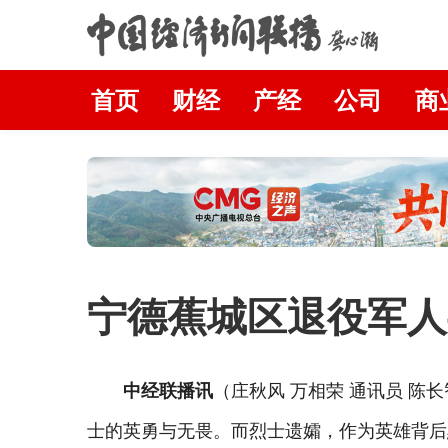
首页
财经
产经
公司
商
宁德蕉城区退役军人
中经联播讯
（庄秋风
万相荣
通讯员
陈长
士的英勇与无畏。而烈士遗孀，作为英雄背后