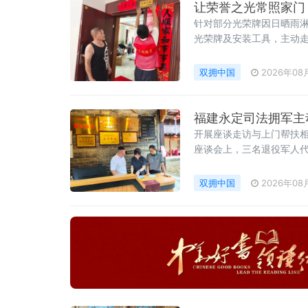
让荣誉之光常照家门
针对部分光荣牌因日晒雨
光荣牌及安装工具，主动
位置。“牌子旧了，但荣誉
双拥中国
2026年08
福建永定司法拥军主
开展座谈走访与上门帮扶
座谈会上，三名退役军人
乡建设的实践体会。区退
双拥中国
2026年08