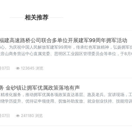
相关推荐
福建高速路桥公司联合多单位开展建军99周年拥军活动
心。为庆祝中国人民解放军建军99周年，传承红色军旅精神，弘扬拥军
音山商务营运中心直属党委、思明区工业园区管理委员会等单位，于8月
敬军魂强担当”主题党日活动。在武警官兵引导下，参加活动的党员代表参
月07日
123645 浏览
务 金砂镇让拥军优属政策落地有声
、精准化服务，推动拥军优属各项政策直达基层、惠及老兵。宣讲现场，
围绕学历提升、优待证申领使用、抚恤补助发放、就业创业扶持、技能培
等重点政策，逐条进行详细讲解。针对部分老兵
月07日
241180 浏览