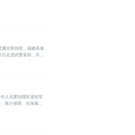
优属光荣传统，福建高速
6日走进武警某部，共同
观了营区官兵宿舍。干净
工作人员紧扣辖区退役军
训、医疗保障、社保接