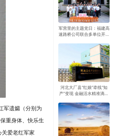
军营里的主题党日：福建高
速路桥公司联合多单位开展
建军99周年拥军活动
河北大厂县“红娘”牵线“知
产”变现 金融活水精准滴灌
科创企业
红军遗孀（分别为
要保重身体、快乐生
心关爱老红军家