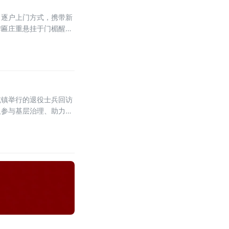
、逐户上门方式，携带新
牌匾庄重悬挂于门楣醒目
坑镇举行的退役士兵回访
及参与基层治理、助力家