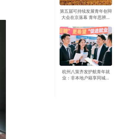
第五届可持续发展青年创辩
大会在京落幕 青年思辨聚
焦绿色发展
杭州八策齐发护航青年就
业：非本地户籍享同城服
务，2万专精特新见习岗虚
位以待