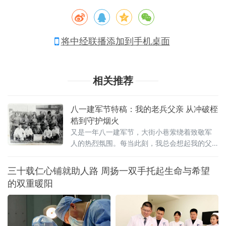
将中经联播添加到手机桌面
相关推荐
八一建军节特稿：我的老兵父亲 从冲破桎
梏到守护烟火
又是一年八一建军节，大街小巷萦绕着致敬军
人的热烈氛围。每当此刻，我总会想起我的父
亲，那位藏着半生热血与温柔的老兵。
三十载仁心铺就助人路 周扬一双手托起生命与希望
的双重暖阳