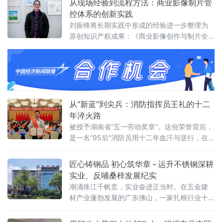
从现场经验到流程方法：商业影像制片管
控体系的创新实践
刘振锋将长期实践中形成的经验进一步整理为
原创知识产权成果：《商业影像创作与制片全
流程管控手册》。这是他对商业影像制作实践
的一次系统梳理，也是其围绕商业影像制片流
程标准化、团队协同和项目执行管理所形成的
一套实践方法总结。
从“新蓝”到尖兵：消防指挥员王礼的十二
年淬火路
被授予湖南省“五一劳动奖章”。这份荣誉背后，
是一名“95后”消防员用十二年血汗与逆行，在
训练塔与火场间书写的一份履职答卷。王礼参
加表彰大会从2014年踏入消防队伍时的青涩新
匠心铸钢品 初心筑华章 - 运升不锈钢深耕
兵，到如今干练沉稳的基层指挥员，王礼的成
实业、反哺桑梓发展纪实
长轨迹没有捷径，唯有“苦练”与“实干”。练兵场
潮涌珠江千帆竞，实业奋进正当时。在五金建
上的“领头雁”“本领源于苦练
材产业蓬勃发展的广东佛山，一家扎根行业十
余载的不锈钢企业，凭借坚守品质的初心、敢
为人先的魄力与兼济乡梓的情怀，在市场浪潮