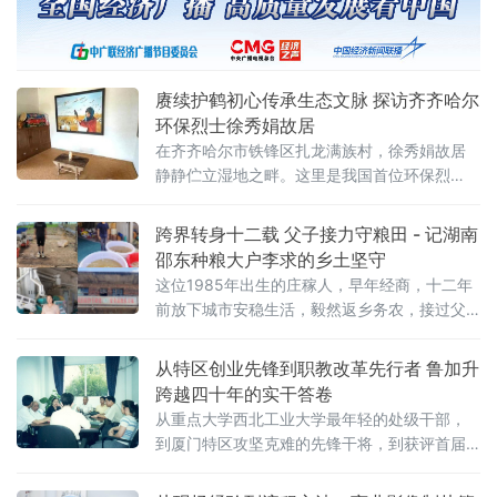
赓续护鹤初心传承生态文脉 探访齐齐哈尔
环保烈士徐秀娟故居
在齐齐哈尔市铁锋区扎龙满族村，徐秀娟故居
静静伫立湿地之畔。这里是我国首位环保烈
士、“养鹤姑娘”徐秀娟的出生地和成长地，承载
着徐家三代人薪火相传、守护扎龙湿地、呵护
跨界转身十二载 父子接力守粮田 - 记湖南
丹顶鹤的感人事迹，是黑龙江省为数不多融合
邵东种粮大户李求的乡土坚守
生态文明教育、爱国主义教育、民俗文化传承
这位1985年出生的庄稼人，早年经商，十二年
的标志性红色生态阵地，也是践行习近平生态
前放下城市安稳生活，毅然返乡务农，接过父
文明思想的重要实景教育课堂。故居建筑完整
亲手中的锄头与稻穗，从门外汉炼成全科种田
保留地道满族民居原生
能手。如今，他领办的合作社流转良田1800
从特区创业先锋到职教改革先行者 鲁加升
亩，亩产远超当地平均水平，用实干在乡村振
跨越四十年的实干答卷
兴的田野上书写着新时代种粮人的答卷。李求
从重点大学西北工业大学最年轻的处级干部，
的种粮路，缘起于父辈的土地情怀
到厦门特区攻坚克难的先锋干将，到获评首届
特区“十大杰出创业青年”的榜样标杆，到创办厦
门南洋学院、提出“三元制”