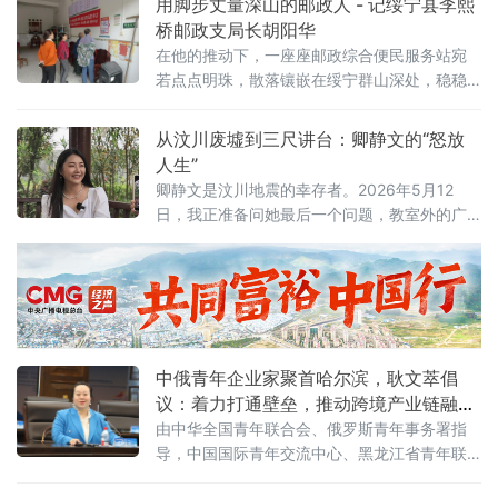
用脚步丈量深山的邮政人 - 记绥宁县李熙
中步步前行。它便是佛山市三水运升不锈钢制
桥邮政支局长胡阳华
品有限公司。自2009年创立至今，在董事长彭
在他的推动下，一座座邮政综合便民服务站宛
初君的带领下，企业从创业之初的奋力拓荒，
若点点明珠，散落镶嵌在绥宁群山深处，稳稳
到布局两地、产销全国，从深耕实业铸就品
筑牢乡村服务的"最后一公里"。
牌，到饮水思源反哺家乡，以实干书写民营企
从汶川废墟到三尺讲台：卿静文的“怒放
业家的
人生”
卿静文是汶川地震的幸存者。2026年5月12
日，我正准备问她最后一个问题，教室外的广
播里突然开始播放《怒放的生命》。这首歌来
得十分“应景”。
中俄青年企业家聚首哈尔滨，耿文萃倡
议：着力打通壁垒，推动跨境产业链融合
联动
由中华全国青年联合会、俄罗斯青年事务署指
导，中国国际青年交流中心、黑龙江省青年联
合会、俄罗斯青年专家促进中心共同主办的“中