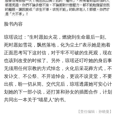
脸书内容
琼瑶说过：“生时愿如火花，燃烧到生命最后一刻。
死时愿如雪花，飘然落地，化为尘土!”表示她是抱着
正面思考写下这封信，对于牢不可破的生死观，现在
也该到改变的时候了。另外，琼瑶还叮咛她的身后事
无须用任何宗教的方式悼念，火化后采花葬方式，不
发讣文、不公祭、不开追悼会，更说不设灵堂，不要
出殡，盼一切从简。交代完后，琼瑶透露她可安心计
划她的下一部小说，还打算和孙女的插图合作，计划
共同出一本关于“喵星人”的书。
【责任编辑：孙晓曼】