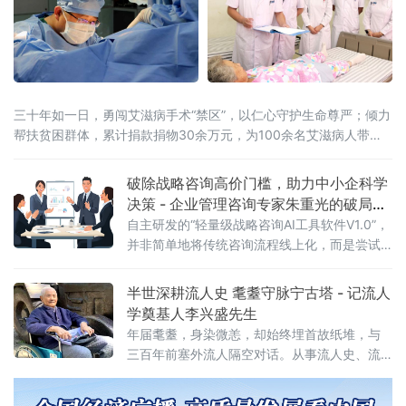
三十年如一日，勇闯艾滋病手术“禁区”，以仁心守护生命尊严；倾力
帮扶贫困群体，累计捐款捐物30余万元，为100余名艾滋病人带来
希望和温暖，被授予第八届黑龙江省道德模范、龙江好人、第五
届“龙江最美医生”、黑龙江省志愿服务“五个100”优秀志愿者、鹤城
破除战略咨询高价门槛，助力中小企科学
道德楷模、新时代最美鹤城人
决策 - 企业管理咨询专家朱重光的破局之
路
自主研发的“轻量级战略咨询AI工具软件V1.0”，
并非简单地将传统咨询流程线上化，而是尝试
从底层逻辑上重构中小企业战略管理的成本结
构与响应效率
半世深耕流人史 耄耋守脉宁古塔 - 记流人
学奠基人李兴盛先生
年届耄耋，身染微恙，却始终埋首故纸堆，与
三百年前塞外流人隔空对话。从事流人史、流
人文化研究近五十载，五十余部学术著作垒起
国内独一无二的流人学体系