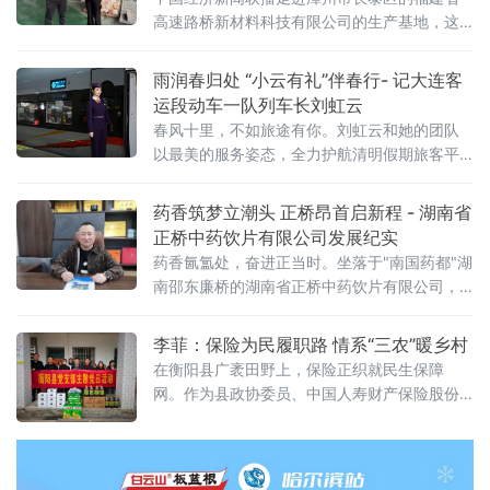
高速路桥新材料科技有限公司的生产基地，这
家总部位于福州以科技创新为驱动的新材料企
业正悄然改变着交通基础设施建设的面貌。福
雨润春归处 “小云有礼”伴春行- 记大连客
建省高速路桥新材料科技有限公司（以下简
运段动车一队列车长刘虹云
称“福建高速新材料”），自成立以来便专注于高
春风十里，不如旅途有你。刘虹云和她的团队
性能结构材料、功能性高分子材料及先进复合
以最美的服务姿态，全力护航清明假期旅客平
材料的研发与产业化运营，以实际行动响应国
安出行，让温情与暖意伴随列车一路延伸。
家发展新质生产力的号召，为宏观经济转
药香筑梦立潮头 正桥昂首启新程 - 湖南省
正桥中药饮片有限公司发展纪实
药香氤氲处，奋进正当时。坐落于"南国药都"湖
南邵东廉桥的湖南省正桥中药饮片有限公司，
自2015年破土奠基以来，在董事长李桥保的带
领下，以实干为笔、以匠心为墨，书写了一段
李菲：保险为民履职路 情系“三农”暖乡村
从无到有、从优到强的中医药产业发展传奇。
在衡阳县广袤田野上，保险正织就民生保障
如今，这家承载着邵东医药产业梦想的企业，
网。作为县政协委员、中国人寿财产保险股份
正蓄势搬迁至廉桥药都产业园，以更完善的加
有限公司衡阳县支公司经理，李菲将保险主业
工基础、更广阔的发展平台，续写新时代中医
与委员履职深度融合，以实干与温情书写服
药传承创新的壮丽篇章。扎根药都沃土，白
务“三农”、服务民生的动人篇章。衡阳县是农业
大县，过去农业抗风险能力弱，农户常因自然