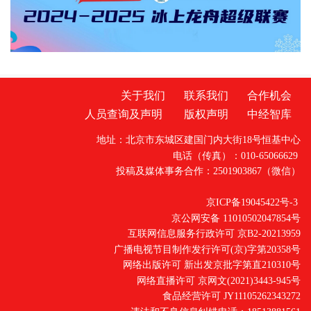
灾害或疫病受损，生产积极性受挫。李菲深知
农业保险是稳定农业生产、助力乡村振兴的重
要屏障。她带领公司紧扣县域农业实际，大力
推进农业保险落地，业务覆盖育
关于我们
联系我们
合作机会
人员查询及声明
版权声明
中经智库
地址：北京市东城区建国门内大街18号恒基中心
电话（传真）：010-65066629
投稿及媒体事务合作：2501903867（微信）
京ICP备19045422号-3
京公网安备 11010502047854号
互联网信息服务行政许可 京B2-20213959
广播电视节目制作发行许可(京)字第20358号
网络出版许可 新出发京批字第直210310号
网络直播许可 京网文(2021)3443-945号
食品经营许可 JY11105262343272