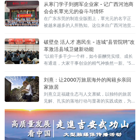
俄青年企业家圆桌会议暨中俄青年对话会”在哈
从寒门学子到拥军企业家 - 记广西河池商
尔滨举行。
会会长覃光元的奋斗与情怀
在广东东莞的制造业版图上，覃光元的名字正
被越来越多的人所熟知。这位来自广西河池贫
困山区的农家子弟，凭借勤奋与坚韧，成长为
东莞世勋电子科技有限公司董事长，并出任东
破壁垒 活人才 惠民生 - 连城“县管院聘”改
莞市广西河池商会会长。
革激活县域卫健新动能
“以前干多干少一个样，如今薪酬凭实绩、成长
有通道，大家干事创业的精气神焕然一新。”5
月9日，从上级医院进修归来的福建龙岩连城县
总医院副主任医师彭盛，谈起医改带来的变
刘熹：让2000万旅居海外的闽籍乡亲回
化，言语间满是振奋。主动进修深造、主动下
家旅居
沉基层、主动深耕临床，如今已成为连城卫健
刘熹立足福建生态与人文禀赋，以独特的旅居
系统的新风尚。作为福建省率先全域推进医疗
见解、扎实的落地行动与显著的实践成效，为
卫生人员“县管院聘”改革的县域，连城县以人事
全省乡村旅居高质量发展提供了可复制、可推
制度改革为突破口，直
广的鲜活样本。他始终坚持，旅居不是生意，
而是生活；不是过客，而是共生，用十年坚守
诠释乡村旅居的真正价值，推动