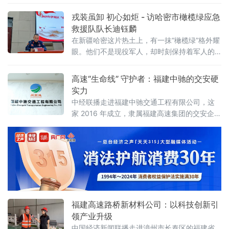
实力。轻薄高强、绿色低碳，让工程更高效、
更耐久、更环保。面向未来，企业坚持专业
戎装虽卸 初心如炬 - 访哈密市橄榄绿应急
化、绿色化、装配化发展，以全场景解决方
救援队队长迪钰麟
案，助力福建交通迈向更高质量、更可持续的
在新疆哈密这片热土上，有一抹“橄榄绿”格外耀
新未来。
眼。他们不是现役军人，却时刻保持着军人的
作风与担当；他们来自各行各业，却因同一个
信念集结——守护生命，服务人民。这支队伍
高速“生命线” 守护者：福建中驰的交安硬
就是哈密市橄榄绿应急救援队，而带领他们冲
实力
锋在前、屡创奇迹的“领头雁”，正是队长迪钰
中经联播走进福建中驰交通工程有限公司，这
麟。从军营硬汉到影视导演，再到公益救援先
家 2016 年成立，隶属福建高速集团的交安企
锋，迪钰麟的人生轨迹几经转折，但刻在骨子
业，集施工、研发、生产、贸易于一体，以诚
里的善良、勇敢与奉献，从未
信、专业、创新、质量，为道路安全保驾护
航。从数码标牌定制喷绘，到 C 型横梁全自动
生产，再到日产 150 吨智能涂料生产线，中驰
公司以硬核技术，打造全链条交安解决方
福建高速路桥新材料公司：以科技创新引
领产业升级
中国经济新闻联播走进漳州市长泰区的福建省