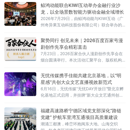
鲸鸿动能联合KIWI互动举办金融行业沙
龙，以全场景数智能力驱动金融全域增长
2026年7月29日，由鲸鸿动能与KIWI互动（广
州奇异果互动科技股份有限公司）联合举办的
「动能DAY · 金融行业沙龙」在沪圆满举办。来
自保险、证券、投顾、银行等50余家金融机构
聚势同行 创见未来｜2026百度百家号漫
代表齐聚一堂，共探数智化浪潮下金融营销的
剧创作先享会精彩直击
破局之道。
7月23日，2026百家合伙人漫剧创作先享会在
烟台圆满举行。本次活动汇聚平台、版权机构
及行业伙伴，活动嘉宾不仅围绕行业趋势、创
作实践和生态建设展开交流探讨，更是提前体
无忧传媒携手佳能共建北京基地，以“明
验百度AI漫剧全新产品能力，多元观点汇聚碰
星感”共创大众文艺直播视效新范式
撞，共同探索AI漫剧内容创新与产业发展的新方
6月16日，无忧传媒“无忧DAY开放日”暨北京孵
向。
化基地正式启用，并挂牌“新大众文艺通州创
谷”。该项目作为北京城市副中心数字文化融合
的重点落地项目，同步与多所高校签约共建实
福建高速路桥宁德区域党支部深化“路链
训基地。
党建” 护航车里湾互通项目高质量建设
潮涌三都澳，峰峦环抱闽东大地。山海交织