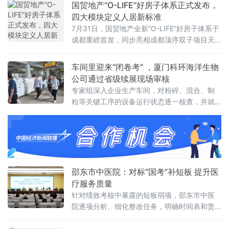
现新发展——鞍本、鞍凌区域协同效应加速释
国贸地产“O-LIFE”好房子体系正式发布，
放，鞍钢集团“十四五”战略目标基本实现；科技
四大模块定义人居新标准
创新国家队作用彰显，承担多项国家重大科技
7月31日，国贸地产全新“O-LIFE”好房子体系于
创新任务，创历史最好水平；绿色化发展取得
成都重磅首发，同步亮相成都顶序双子项目天
历史性
樾锦颂、天樾宸颂，标志着这套承载企业多年
产品沉淀的人居标准，迎来全国首个完整落地
车间里迎来“闭卷考” ，厦门科环海洋生物
实践样本。&emsp;&emsp;本次发布汇聚中国
公司通过省级续展现场审核
建设教育协会、gad杰地设计、WTD纬图景
专家组深入企业生产车间，对粉碎、混合、制
观、荷兰国际管家学院全球大师团队、行业专
粒等关键工序的设备运行状态逐一核查，并就
家和近百家媒体，共同见证住宅产品迭代里程
生产过程中可能存在的安全隐患进行排查。在
碑。&emsp;&emsp;作为
化验区域，两名检化验人员被随机抽取样品进
行现场操作考核；
邵东市中医院：对标“国考”补短板 提升医
疗服务质量
针对绩效考核中暴露的短板弱项，邵东市中医
院逐项分析、细化整改任务，明确时间表和责
任人，力求在医疗质量、运营效率、持续发展