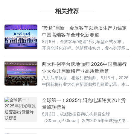
相关推荐
“乾途”启新：金旅客车以新质生产力锚定
中国高端客车全球化新赛道
8月6日，金旅客车“乾途”系列车型正式发布，
开启全球化征程。凭借硬核实力，发布会现场
即签订500多辆订单。福汽集团党委书记、董事
长黄循铀，福汽集团党委副书记、董事，金龙
两大科创平台落地伽师 2026中国新梅行
汽车集团党委书记、董事长陈锋，金龙汽车集
业大会开启新梅产业高质量新篇
团副总裁、金旅客车党委书记、董事长彭东
八月瓜果飘香，相聚甜蜜伽师。8月6日，2026
庆，金旅客车总经理赖志艺等出席此次活动。
中国新梅行业大会在新疆伽师县隆重启幕。本
次大会由中国果品流通协会、喀什地区新梅产
业协会主办，汇集行业领导、顶尖专家、产业
全球第一！2025年阳光电源逆变器出货
代表与市场客商共襄盛会，为伽师新梅产业向
量蝉联榜首
稳向好发展、向高端市场迈进、推动群众持续
8月6日，权威数据咨询机构标普全球
增收注入全新动能
（S&amp;P Global）发布2025年全球光伏逆变
器出货量排名，阳光电源蝉联榜首，持续巩固
全球光伏逆变器龙头地位。