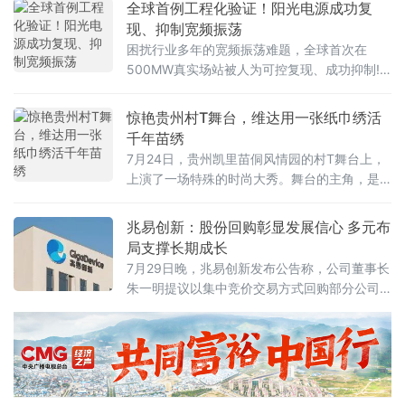
全球首例工程化验证！阳光电源成功复
现、抑制宽频振荡
困扰行业多年的宽频振荡难题，全球首次在
500MW真实场站被人为可控复现、成功抑制!
日前，在“新型电力系统构建条件与构建能力研
讨会”上，阳光电源地面光伏总工兼首席专家潘
惊艳贵州村T舞台，维达用一张纸巾绣活
年安分享了公司的创新实践成果。
千年苗绣
7月24日，贵州凯里苗侗风情园的村T舞台上，
上演了一场特殊的时尚大秀。舞台的主角，是8
套完全由纸巾打造、融合了传统苗绣技艺的婚
纱作品。此次维达携手贵州苗绣文化，将苗族
兆易创新：股份回购彰显发展信心 多元布
传统刺绣技艺深度融入纸巾婚纱创作，并落地
局支撑长期成长
现象级文旅IP贵州村T舞台，通过主题走秀、非
7月29日晚，兆易创新发布公告称，公司董事长
遗互动体验、人文纪录片等多元形式，让藏在
朱一明提议以集中竞价交易方式回购部分公司A
深山的传统技艺走进更多消费者的日常视野。
股股票，回购资金总额不低于10亿元（含）且
不超过20亿元（含），回购股份将全部用于注
销并减少注册资本。