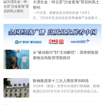
大漠生金：特仑苏“沙金套海”背后的风土
密码
一片沙漠，能够创造怎样的价值？8月3
日，“2026年乳业科技及营养健康产业创新大
会”在内蒙古巴彦淖尔磴口县举办，当行业在这
片土地上共同探寻行业绿色可持续发展的未来
路径，蒙牛集团则以乌兰布和十余年的躬身实
践作答：让黄沙生绿，让绿洲兴业，让自然馈
赠与产业力量共同孕育一杯好奶。
从“被动赔付”到“主动解忧”：国寿财险探
索物业风险管理新路径
鞍钢集团第十三次入围世界500强
2026年《财富》世界500强排行榜揭晓，鞍钢
集团以2025年338.937亿美元的营业收入位列
榜单第491名。这是鞍钢集团第十三次入围世界
500强。 2025年，鞍钢集团深入推动新鞍钢实