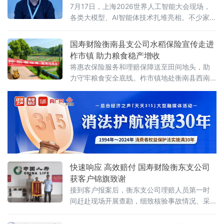
德、厐喜、谢天、何宗宪五位华人设计界代表
底层逻辑
7月17日，上海2026世界人工智能大会现场，
人物，与近百位青年设计师、业内精英现场论
各类大模型、AI智能体技术扎堆亮相。不少家长
道，在真诚且深度的思想碰撞中
也带着孩子穿梭各个展区，一边体验AI技术的飞
速发展，心底却藏着某些焦虑：孩子用AI学习会
国寿财险衡南县支公司水稻保险宣传走进
不会变懒？大模型解题靠谱吗？
柞市镇 助力粮食稳产增收
将惠农保险服务和理赔保障送至田间地头，助
力守牢粮食安全底线。柞市镇地处衡南县西南
部，属典型农业乡镇，水稻是当地农户的主要
收入来源。由于镇域内丘陵地貌居多，水稻生
长周期中易受暴雨、干旱、高温热害及病虫害
等自然灾害影响，农业生产风险敞口较大。为
有效化解农户种粮风险，稳定粮食生
快速响应 高效赔付 国寿财险衡东支公司
获客户锦旗致谢
接到客户报案后，衡东支公司理赔人员第一时
间赶赴现场开展查勘，细致核验事故情况、采
集相关资料，并清晰告知后续流程及所