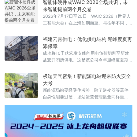
智能体硬件成WAIC 2026全场共识，未
来智能提前两个月交卷
2026年7月17日至20日，WAIC 2026（世界人
工智能大会）在上海如期而至。与往年不同，
今年WAIC的展台叙事发生了一次微妙而深刻的
变化——智能体不再只是论坛上的概念争论，
福建云霄供电：优化供电结构 迎峰度夏再
而成为贯穿整个展会的核心命题。从智能体耳
添保障
机到智能体眼镜，从智能体手机到具身智能机
成功将10千伏宏发支线的用电负荷切割至新建
器人．．．．．．智能体正以各种形态，借着
益宏开闭所供电。这是该公司今年迎峰度夏期
WAIC 的“东风”，从云端走进物理世界。
间优化供电结构、提升供电可靠性的又一项关
键举措，也为辖区群众清凉度夏再添一道坚实
极端天气密集！新能源电站迎来防火安全
保障。10千伏宏发支线承载着12个配变台区的
大考
供电任务，涉及多个居民小区和沿街商铺。此
新能源场站要经受住考验，除了逆变器等器件
前，该支线与10千伏旭阳支线
自身性能要过硬，场站运营管理质量同样重
要。补齐运管短板，强化全生命周期可靠不光
是电站业主的硬功夫，也成了部分系统厂商延
伸服务半径，兑现长期主义价值的新阵地。