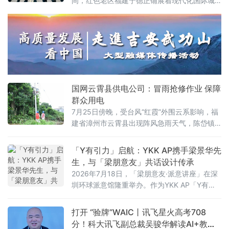
间，红色老区福建宁德正铺展着现代化国际城
市建设的崭新画卷。其中，地处宁德核心片区
的车里湾互通项目，衔接宁德时代等千亿级产
业园区，肩负服务产业发展与提升城市形象的
双重使命。
国网云霄县供电公司：冒雨抢修作业 保障
群众用电
7月25日傍晚，受台风“红霞”外围云系影响，福
建省漳州市云霄县出现阵风急雨天气，陈岱镇
石前村一条10千伏线路出现供电故障，国网云
霄县供电公司第一时间组织人员开展抢修作
「Y有引力」启航：YKK AP携手梁景华先
业，全力保障辖区广大群众可靠用电。
生，与「梁朋意友」共话设计传承
2026年7月18日，「梁朋意友·派意讲座」在深
圳环球派意馆隆重举办。作为YKK AP「Y有引
力」对话设计大师的重要一站，本次活动与华
人设计大师梁景华先生及「琳听」联合发起的
打开 “验牌”WAIC丨讯飞星火高考708
「梁朋意友」深度合作，邀请梁景华、李道
分！科大讯飞副总裁吴骏华解读AI+教育