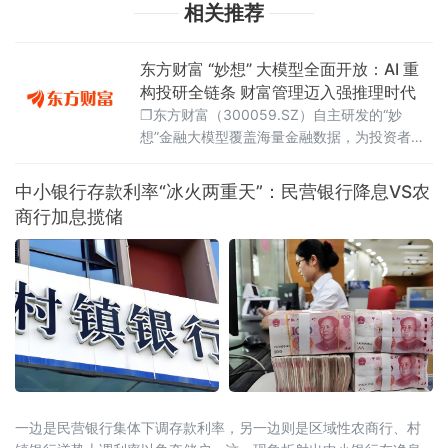
相关推荐
东方财富 “妙想” 大模型全面开放：AI 重
构投研全链条 财富管理迈入强推理时代
❐东方财富（300059.SZ）自主研发的“妙
想”金融大模型覆盖海量金融数据，为投资者提
供智能投研助理服务，实现从资讯分析到交易
决策的全链条智能化。该模型已集成至东方财
中小银行存款利率“冰火两重天”：民营银行降息VS农
富APP，推动财富管理行业数字化升级中经联播
商行加息揽储
讯 2025 年一季度，东方财富 APP 月活跃用户
达 1721 万人，同比激增 24%，基金销售额同
比增长 40%。这一亮眼成绩的背后，是东方财
富自主研发的 “妙想” 金融大
一边是民营银行集体下调存款利率，另一边则是区域性农商行、村