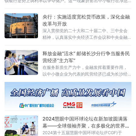
镇银行逆势上调利率以争夺储户。这一现象折射出中小银行在净息
差压力、市场竞争与政策导向间的复杂博弈。民营银行“降息潮”持
续：五年期利率普遍跌破3% 自2月以来，多家民营银行密集加入降
央行：实施适度宽松货币政策，深化金融
息行列，长期存款利率成为调
改革与开放
深入贯彻党的二十大和二十届二中、三中全会
精神，认真落实中央经济工作会议和中央金融
工作会议决策部署，明确了新一年金融工作的
总体要求和重点任务。会议强调，中国人民银
释放金融“活水” 邮储长沙分行争当服务民
行系统要切实把思想认识行动统一到党中央的
营经济“主力军”
分析判断和决策部署上来，坚持稳中求进工作
在服务新质生产力中，金融发挥着重要作用，
总基调，完整准确全面贯彻
以中小微企业为代表的民营经济已成为长沙经
济发展的“生力军”、科技创新的“强引擎”、稳定
就业的“压舱石”。
2024慧眼中国环球论坛在新加坡圆满落
幕——全球领袖齐聚，在多极化的世界中
深化合作
​2024第十五届慧眼中国环球论坛(FCGF)于