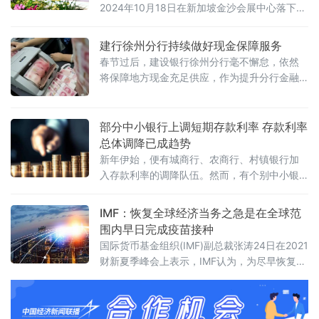
2024年10月18日在新加坡金沙会展中心落下帷
幕，吸引了37位尊贵的演讲嘉宾和700名代表
参加，其中包括来自世界各地的政界和商业领
建行徐州分行持续做好现金保障服务
袖以及行业专家。
春节过后，建设银行徐州分行毫不懈怠，依然
将保障地方现金充足供应，作为提升分行金融
服务质量和水平一项标准，多措并举持续做好
现金服务工作，为开启新一年的工作和生活助
力。
部分中小银行上调短期存款利率 存款利率
总体调降已成趋势
新年伊始，便有城商行、农商行、村镇银行加
入存款利率的调降队伍。然而，有个别中小银
行出于“开门红”活动等原因，逆势上调短期存款
利率，呈现出“远降近升”的态势。
IMF：恢复全球经济当务之急是在全球范
围内早日完成疫苗接种
国际货币基金组织(IMF)副总裁张涛24日在2021
财新夏季峰会上表示，IMF认为，为尽早恢复全
球经济，当务之急是各国应该积极行动起来，
在全球范围内早日完成疫苗的施打。