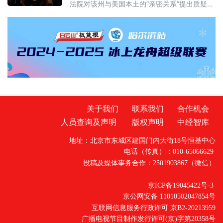
法院对该州与美国本土的“亲密关系”提出质疑，
以期避免该法案在夏威夷实施。
关于我们
联系我们
合作机会
人员查询及声明
版权声明
中经智库
地址：北京市东城区建国门内大街18号恒基中心
电话（传真）：010-65066629
投稿及媒体事务合作：2501903867（微信）
京ICP备19045422号-3
京公网安备 11010502047854号
互联网信息服务行政许可 京B2-20213959
广播电视节目制作发行许可(京)字第20358号