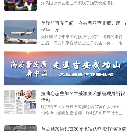
洋岛国贸易在近些年实现了逆势快速增长。
美联航再曝丑闻：令有票亚裔儿童让座 与
母坐一座
美联航继今年早些时候强行拉客下飞机的事件
之后，再次和乘客就机上位子发生冲突，一名
亚裔母亲带着2岁儿子搭乘联航客机，却被要求
将儿子的座位给了一名候补乘客，导致该名母
亲被迫将孩子放在腿上抱着长达三个半小时。
扭曲心态叠加？章莹颖案凶嫌曾现身祈福
活动
联邦调查局次日宣布逮捕这名27岁白人男子，
指控他涉嫌绑架章莹颖。联邦调查局同时表
示，根据嫌疑人讯问记录以及收集到的相关线
索，相信章莹颖已经遇害。
章莹颖案嫌犯首次聆讯拒认罪 取保候审请