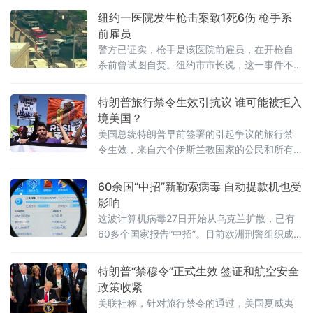
纽约一医院发生枪击案致1死6伤 枪手系
前雇员
警方已证实，枪手是该医院前雇员，在开枪自
杀前曾试图自焚。纽约市市长说，这一事件不
是恐怖袭击，可能是与工作相关的暴力行为。
特朗普旅行禁令生效引抗议 谁可能被拒入
境美国？
美国总统特朗普早前签署的引起争议的旅行禁
令生效，来自六个伊斯兰教国家的公民和所有
难民入境美国时，将面临更严格的审查。这意
味着那些在美国没有近亲或者商业联系的人
60余国“中招”新勒索病毒 自动提款机也受
士，在申请美国签证时可能被拒。
影响
这波计算机病毒27日开始从乌克兰扩散，已有
60多个国家报告“中招”。目前欧洲刑警组织成
立紧急协调小组。
特朗普“禁穆令”正式生效 签证和航空安全
政策收紧
美联社称，针对旅行禁令的通过，美国夏威夷