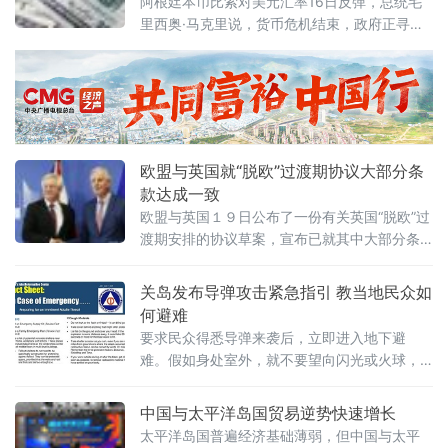
阿根廷本币比索对美元汇率16日反弹，总统毛
里西奥·马克里说，货币危机结束，政府正寻求
与国际货币基金组织达成协议。
欧盟与英国就“脱欧”过渡期协议大部分条
款达成一致
欧盟与英国１９日公布了一份有关英国“脱欧”过
渡期安排的协议草案，宣布已就其中大部分条
款达成一致，有望在欧盟春季峰会上获得通
过。
关岛发布导弹攻击紧急指引 教当地民众如
何避难
要求民众得悉导弹来袭后，立即进入地下避
难。假如身处室外，就不要望向闪光或火球，
以防强光导致失明
中国与太平洋岛国贸易逆势快速增长
太平洋岛国普遍经济基础薄弱，但中国与太平