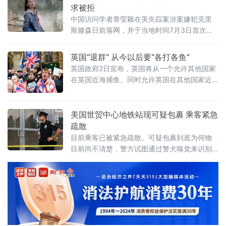
求被拒
中国访问学者章莹颖在美失踪案涉案嫌犯克里
斯滕森日前落网，并于当地时间7月3日首次聆
讯。克里斯滕森取保候审请求被拒绝，下次将
在7月5日继续第二次聆讯。然而，由于嫌犯拒
英国“退群” 从今以后要“各打各鱼”
绝交代，章莹颖仍下落不明，凶多吉少。其家
英国政府2日宣布，英国将从一个允许其他国家
人盼望早日带她回家，更呼吁严惩凶手，希望
在英国近海捕鱼、同时允许英国在其他国家近
能够判他死刑。
海打鱼的机制中退出。从今以后，英国与其他
国家将“各打各鱼”。
美国世贸中心地铁站现可疑包裹 乘客紧急
疏散
目前乘客已被紧急疏散。可疑包裹到底为何物
目前尚不清楚，警方试图通过警犬嗅觉来识别
包裹。