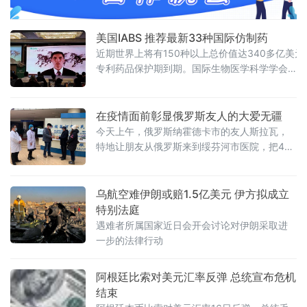
美国IABS 推荐最新33种国际仿制药
近期世界上将有150种以上总价值达340多亿美元
专利药品保护期到期。国际生物医学科学学会
（InternationalAssociationofBiomedicalScienc
IABS）推荐33种仿制药为中国政府公示急需的药
在疫情面前彰显俄罗斯友人的大爱无疆
今天上午，俄罗斯纳霍德卡市的友人斯拉瓦，
特地让朋友从俄罗斯来到绥芬河市医院，把400
只口罩无偿献给奋战疫情一线的医务人员，彰
显了大爱无疆无国界旳一种中俄友谊精神。
乌航空难伊朗或赔1.5亿美元 伊方拟成立
特别法庭
遇难者所属国家近日会开会讨论对伊朗采取进
一步的法律行动
阿根廷比索对美元汇率反弹 总统宣布危机
结束