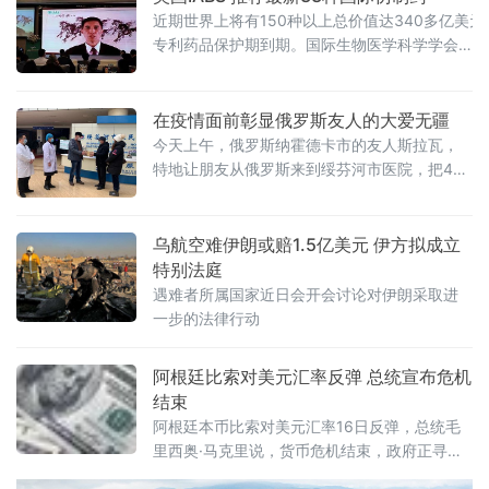
近期世界上将有150种以上总价值达340多亿美元
专利药品保护期到期。国际生物医学科学学会
（InternationalAssociationofBiomedicalScienc
IABS）推荐33种仿制药为中国政府公示急需的药
在疫情面前彰显俄罗斯友人的大爱无疆
今天上午，俄罗斯纳霍德卡市的友人斯拉瓦，
特地让朋友从俄罗斯来到绥芬河市医院，把400
只口罩无偿献给奋战疫情一线的医务人员，彰
显了大爱无疆无国界旳一种中俄友谊精神。
乌航空难伊朗或赔1.5亿美元 伊方拟成立
特别法庭
遇难者所属国家近日会开会讨论对伊朗采取进
一步的法律行动
阿根廷比索对美元汇率反弹 总统宣布危机
结束
阿根廷本币比索对美元汇率16日反弹，总统毛
里西奥·马克里说，货币危机结束，政府正寻求
与国际货币基金组织达成协议。