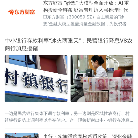
东方财富 “妙想” 大模型全面开放：AI 重
构投研全链条 财富管理迈入强推理时代
❐东方财富（300059.SZ）自主研发的“妙
想”金融大模型覆盖海量金融数据，为投资者提
供智能投研助理服务，实现从资讯分析到交易
决策的全链条智能化。该模型已集成至东方财
中小银行存款利率“冰火两重天”：民营银行降息VS农
富APP，推动财富管理行业数字化升级中经联播
商行加息揽储
讯 2025 年一季度，东方财富 APP 月活跃用户
达 1721 万人，同比激增 24%，基金销售额同
比增长 40%。这一亮眼成绩的背后，是东方财
富自主研发的 “妙想” 金融大
一边是民营银行集体下调存款利率，另一边则是区域性农商行、村
镇银行逆势上调利率以争夺储户。这一现象折射出中小银行在净息
差压力、市场竞争与政策导向间的复杂博弈。民营银行“降息潮”持
续：五年期利率普遍跌破3% 自2月以来，多家民营银行密集加入降
央行：实施适度宽松货币政策，深化金融