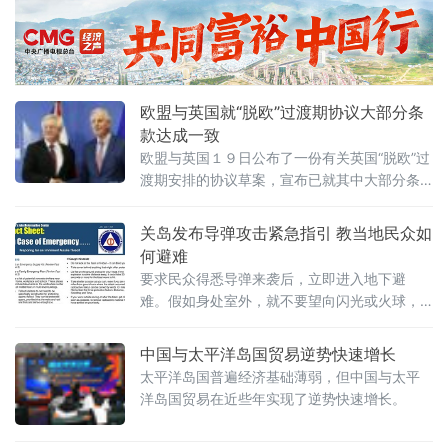
欧盟与英国就“脱欧”过渡期协议大部分条
款达成一致
欧盟与英国１９日公布了一份有关英国“脱欧”过
渡期安排的协议草案，宣布已就其中大部分条
款达成一致，有望在欧盟春季峰会上获得通
过。
关岛发布导弹攻击紧急指引 教当地民众如
何避难
要求民众得悉导弹来袭后，立即进入地下避
难。假如身处室外，就不要望向闪光或火球，
以防强光导致失明
中国与太平洋岛国贸易逆势快速增长
太平洋岛国普遍经济基础薄弱，但中国与太平
洋岛国贸易在近些年实现了逆势快速增长。