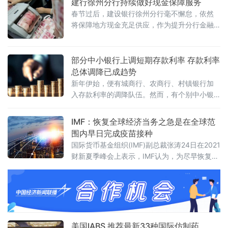
建行徐州分行持续做好现金保障服务
袖以及行业专家。
春节过后，建设银行徐州分行毫不懈怠，依然
将保障地方现金充足供应，作为提升分行金融
服务质量和水平一项标准，多措并举持续做好
现金服务工作，为开启新一年的工作和生活助
力。
部分中小银行上调短期存款利率 存款利率
总体调降已成趋势
新年伊始，便有城商行、农商行、村镇银行加
入存款利率的调降队伍。然而，有个别中小银
行出于“开门红”活动等原因，逆势上调短期存款
利率，呈现出“远降近升”的态势。
IMF：恢复全球经济当务之急是在全球范
围内早日完成疫苗接种
国际货币基金组织(IMF)副总裁张涛24日在2021
财新夏季峰会上表示，IMF认为，为尽早恢复全
球经济，当务之急是各国应该积极行动起来，
在全球范围内早日完成疫苗的施打。
美国IABS 推荐最新33种国际仿制药