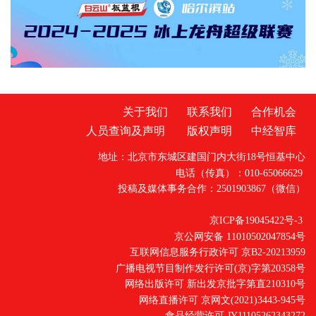
关于我们
联系我们
合作机会
人员查询及声明
版权声明
中经智库
地址：北京市东城区建国门内大街18号恒基中心
电话（传真）：010-65066629
投稿及媒体事务合作：2501903867（微信）
京ICP备19045422号-3
京公网安备 11010502047854号
互联网信息服务行政许可 京B2-20213959
广播电视节目制作发行许可(京)字第20358号
网络出版许可 新出发京批字第直210310号
网络直播许可 京网文(2021)3443-945号
食品经营许可 JY11105262343272