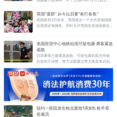
讯。克里斯滕森取保候审请求被拒绝，下次将
在7月5日继续第二次聆讯。然而，由于嫌犯拒
英国“退群” 从今以后要“各打各鱼”
绝交代，章莹颖仍下落不明，凶多吉少。其家
英国政府2日宣布，英国将从一个允许其他国家
人盼望早日带她回家，更呼吁严惩凶手，希望
在英国近海捕鱼、同时允许英国在其他国家近
能够判他死刑。
海打鱼的机制中退出。从今以后，英国与其他
国家将“各打各鱼”。
美国世贸中心地铁站现可疑包裹 乘客紧急
疏散
目前乘客已被紧急疏散。可疑包裹到底为何物
目前尚不清楚，警方试图通过警犬嗅觉来识别
包裹。
纽约一医院发生枪击案致1死6伤 枪手系
前雇员