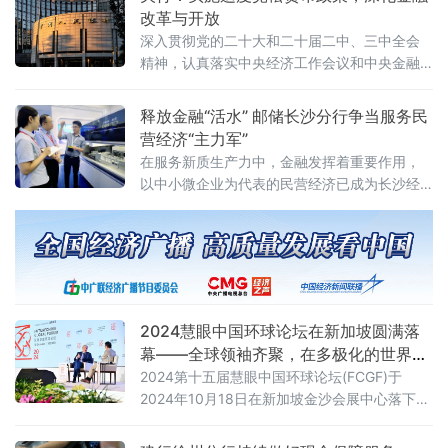
息行列，长期存款利率成为调
改革与开放
深入贯彻党的二十大和二十届二中、三中全会
精神，认真落实中央经济工作会议和中央金融
工作会议决策部署，明确了新一年金融工作的
总体要求和重点任务。会议强调，中国人民银
释放金融“活水” 邮储长沙分行争当服务民
行系统要切实把思想认识行动统一到党中央的
营经济“主力军”
分析判断和决策部署上来，坚持稳中求进工作
在服务新质生产力中，金融发挥着重要作用，
总基调，完整准确全面贯彻
以中小微企业为代表的民营经济已成为长沙经
济发展的“生力军”、科技创新的“强引擎”、稳定
就业的“压舱石”。
2024慧眼中国环球论坛在新加坡圆满落
幕——全球领袖齐聚，在多极化的世界中
深化合作
​2024第十五届慧眼中国环球论坛(FCGF)于
2024年10月18日在新加坡金沙会展中心落下帷
幕，吸引了37位尊贵的演讲嘉宾和700名代表
参加，其中包括来自世界各地的政界和商业领