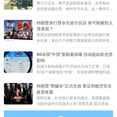
警方已证实，枪手是该医院前雇员，在开枪自
杀前曾试图自焚。纽约市市长说，这一事件不
是恐怖袭击，可能是与工作相关的暴力行为。
特朗普旅行禁令生效引抗议 谁可能被拒入
境美国？
美国总统特朗普早前签署的引起争议的旅行禁
令生效，来自六个伊斯兰教国家的公民和所有
难民入境美国时，将面临更严格的审查。这意
味着那些在美国没有近亲或者商业联系的人
60余国“中招”新勒索病毒 自动提款机也受
士，在申请美国签证时可能被拒。
影响
这波计算机病毒27日开始从乌克兰扩散，已有
60多个国家报告“中招”。目前欧洲刑警组织成
立紧急协调小组。
特朗普“禁穆令”正式生效 签证和航空安全
政策收紧
美联社称，针对旅行禁令的通过，美国夏威夷
法院对该州与美国本土的“亲密关系”提出质疑，
以期避免该法案在夏威夷实施。