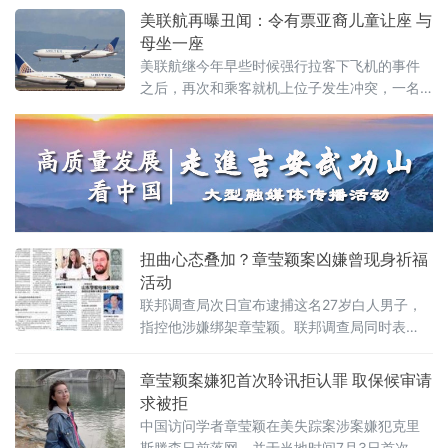
美联航再曝丑闻：令有票亚裔儿童让座 与
母坐一座
美联航继今年早些时候强行拉客下飞机的事件
之后，再次和乘客就机上位子发生冲突，一名
亚裔母亲带着2岁儿子搭乘联航客机，却被要求
将儿子的座位给了一名候补乘客，导致该名母
亲被迫将孩子放在腿上抱着长达三个半小时。
扭曲心态叠加？章莹颖案凶嫌曾现身祈福
活动
联邦调查局次日宣布逮捕这名27岁白人男子，
指控他涉嫌绑架章莹颖。联邦调查局同时表
示，根据嫌疑人讯问记录以及收集到的相关线
索，相信章莹颖已经遇害。
章莹颖案嫌犯首次聆讯拒认罪 取保候审请
求被拒
中国访问学者章莹颖在美失踪案涉案嫌犯克里
斯滕森日前落网，并于当地时间7月3日首次聆