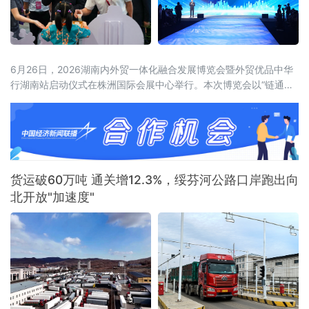
6月26日，2026湖南内外贸一体化融合发展博览会暨外贸优品中华
行湖南站启动仪式在株洲国际会展中心举行。本次博览会以“链通内
外、湘约未来——新消费、新智造、新融合”为主题，展览面积达5
万平方米，设置四大主题馆、十大特色展区，吸引近600家企业参
展，来自15个国家和地区及国内20余个省市的近2000名客商参会。
喀麦隆驻华大使、驻华使团团长马丁·姆巴纳，商务部外贸发展事务
局副局
货运破60万吨 通关增12.3%，绥芬河公路口岸跑出向
北开放"加速度"