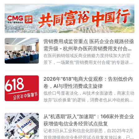
务院国资委于6月初联合印发通知，正式启动
年，平台经济大中小企业协同发
2026年度人形机器人与具身智能实
营销费用成监管重点 医药企业合规路径亟
需升级 - 杭州举办医药营销费用支付合规
专题讲座
在医药购销领域反商业贿赂力度持续加大的背
景下，一场聚焦“营销费用支付合规”的专题讲座
近日在杭州举行。来自医药研发、生产、流通
及合规服务等产业链各环节的50余位企业代
2026年“618”电商大促观察：告别低价内
表，围绕两高最新司法解释及行业纠风工作要
卷，AI与理性消费成主旋律
求，深入探讨合规经营与风险防控的实践路
低价口号显著淡化，AI技术全面渗透，商家主动
径。6月5日，由杭州金华商会食品药品分会主
放弃“以价换量”的逻辑，消费者也从冲动抢购转
办、药闻天下与和泽医药承办的“医药企业营销
向理性清单式消费。
费用支付合规问题专题讲座”在杭州市钱塘区
从“机遇期”跃入“加速期”：166家外资企业
获增值电信业务经营试点批复
记者3日从工业和信息化部获悉，自2025年2月
首批增值电信业务经营试点批复发放以来，已