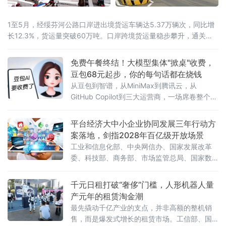
1至5月，经绥芬河公路口岸进出境货运车辆达5.37万辆次，同比增
长12.3%，货运量突破60万吨。口岸跨境货运量稳步攀升，通关车
流持续走高，向北开放枢纽作用愈发凸显。
免费午餐终结！大模型集体"掀桌"收费，
豆包68元起步，你的每句话都在烧钱
从豆包到智谱，从MiniMax到腾讯云，从
GitHub Copilot到三大运营商，一场席卷整个AI
行业的收费风暴正以肉眼可见的速度吞噬"免费
时代"最后的残垣。《人民日报》今日刊发读者
平台经济大中小企业协同发展三年行动方
点题文章，直指核心之问：大模型收费，合理
案落地，剑指2028年百亿级开放场景
吗？答案藏在一组令人咋舌的数字里。一、账
工业和信息化部、中央网信办、国家发展改革
单爆发：日均140万亿
委、科技部、商务部、市场监管总局、国家数
据局七部门联合印发《促进平台经济大中小企
业协同发展行动方案（2026—2028年）》（工
千元日租打破“奢侈”门槛，人形机器人量
信部联信管〔2026〕119号），以系统性制度
产元年的租赁淘金潮
设计打通大中小企业融通堵点，为平台经济转
最先撬动千亿产业的支点，并非高额的整机销
型升级按下"加速键"。关键数据亮眼：三批清
售，而是爆发式增长的租赁市场。工信部、国
单、百个试点、六十个场景方案明确，到2028