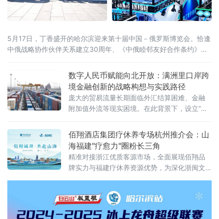
5月17日，丁香盛开的哈尔滨迎来第十届中国－俄罗斯博览会。恰逢
中俄战略协作伙伴关系建立30周年、《中俄睦邻友好合作条约》签
署25周年，本届博览会以526项首款新品集中首发、近100场配套活
动同步推进的空前规模，交出十年向北开放的“成绩单”，也为正在提
数字人民币赋能向北开放：满洲里口岸跨
速的中俄经贸合作注入全新动能。当天，国家主席习近平同俄罗斯
境金融创新的战略构想与实践路径
总统普京分别向博览会致贺信。习近平指出，希望两国各界以本届
庞大的贸易流量长期面临外汇结算困难、金融
附加值外流等现实困境。在此背景下，设立“内
蒙古跨境数字金融结算科技有限公司”（以下简
称“平台公司”），采用PPP混合所有制模式，构
佰翔酒店集团疗休养专场杭州推介会：山
建以数字人民币为核心的跨境金融结算基础设
海福建"疗愈力"圈粉长三角
施
精准对接浙江优质客源市场，全面展现佰翔品
牌实力与福建疗休养资源优势，为深化浙闽文
旅合作、打造高品质疗休养标杆注入新动能。
推介会上，佰翔携福建区域10家酒店集中亮
相，发布专属疗休养