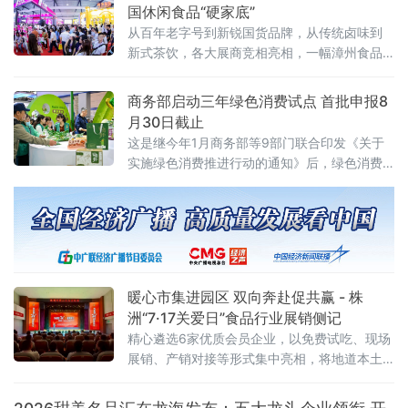
厦门市外办和厦门市商务局指导下，由外图
国休闲食品“硬家底”
（厦门）文化传播有限公司和厦门老字号协会
从百年老字号到新锐国货品牌，从传统卤味到
共同承办。
新式茶饮，各大展商竞相亮相，一幅漳州食品
产业高质量发展的生动画卷正徐徐展开。中国
经济新闻联播深入展会一线，记录这场食品盛
商务部启动三年绿色消费试点 首批申报8
宴的精彩瞬间
月30日截止
这是继今年1月商务部等9部门联合印发《关于
实施绿色消费推进行动的通知》后，绿色消费
领域落地的又一关键举措，标志着绿色消费从
顶层设计迈入地方实践阶段。试点聚焦七大任
务 探索“四类创新”通知明确，试点工作坚持问
题导向、目标导向、效果导向，聚焦绿色消费
重点领域和关
暖心市集进园区 双向奔赴促共赢 - 株
洲“7·17关爱日”食品行业展销侧记
精心遴选6家优质会员企业，以免费试吃、现场
展销、产销对接等形式集中亮相，将地道本土
风味送到劳动者与市民身边。近千名群众驻足
品鉴选购，活动收获广泛好评与多项合作意