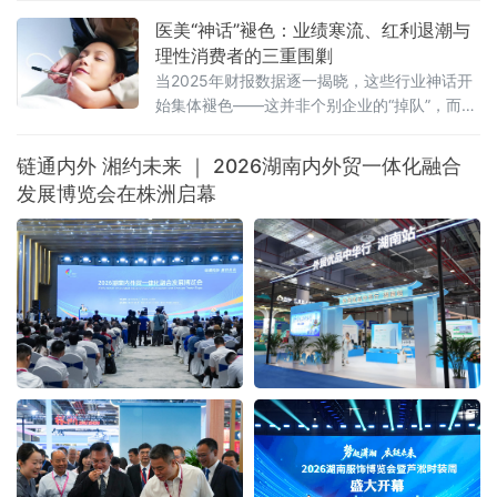
科学家应铁进，福建省食品工业协会会长刘宜锋，中央电视台财经
医美“神话”褪色：业绩寒流、红利退潮与
评论员刘戈，漳州市龙海区
理性消费者的三重围剿
当2025年财报数据逐一揭晓，这些行业神话开
始集体褪色——这并非个别企业的“掉队”，而是
一场席卷整个医美行业的“业绩寒流”。
链通内外 湘约未来 ｜ 2026湖南内外贸一体化融合
发展博览会在株洲启幕