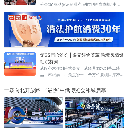
分会场"驱动贸易新业态 制度创新育商机"中俄
特色商品首发首展首秀专场活动近日在绥芬河
国际商贸中心举办。近百款中俄特色新品集中
亮相，10家中外重点企业登台推介，精准匹配
双边市场供需，为中俄跨境贸易转型升级注入
强劲动能。
第35届哈洽会 | 多元好物荟萃 跨境风情燃
动绥芬河
从匠心木作到跨境美食，从经典酒水到手工臻
品，琳琅满目、亮点纷呈，全方位展现口岸跨
境商贸的活力与魅力 。
十载向北开放路：“最热”中俄博览会冰城启幕