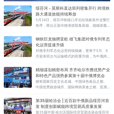
绥芬河 - 莫斯科直达班列密集开行 跨境铁
路大通道效能持续释放
5月24日，绥芬河铁路口岸北站场换装作业繁忙
有序，两台正面吊精准抓取集装箱，稳稳装载
至平板列车。这是绥芬河市雄飞集团本月第
二、三列“绥芬河—莫斯科”直达班列完成编组，
钢铁巨龙驰骋亚欧 雄飞集团对俄专列常态
即将满载110个集装箱、货值超5000万元人民
化运营提速升级
币的货物启程赴俄，标志着绥芬河口岸跨境铁
对俄专列常态化运营持续稳健，更将于5月、6
路运能实现新跃升。
月迎来班次与运输模式的双重升级，为中俄跨
境贸易打通高效物流通道，助力向北开放
精细谋划精密布局 齐齐哈尔市携优势产业
和特色产品强势参展第十届中俄博览会
拥有国家历史文化名城、中国绿色食品之都、
中国优秀旅游城市、国际烤肉美食之都、亚洲
最佳冰球城市之称的齐齐哈尔，携优势产业和
特色产品强势参展。齐齐哈尔展区以“大国重
第35届哈洽会 | 近百款中俄新品绥芬河首
器，北国粮仓”为主题惊艳亮相第十届中俄博览
发 制度创新赋能跨境贸易高质量发展
会，总面积 112.5 平方米，聚焦齐齐
第35届中国·哈尔滨国际经济贸易洽谈会绥芬河