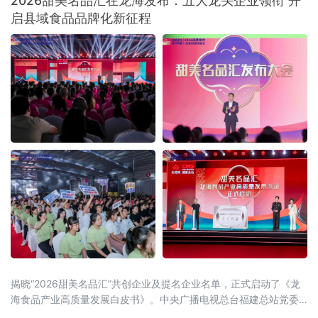
2026甜美名品汇在龙海发布：五大龙头企业领衔 开
向。本次活动由当地总工会悉心指导，总工会
启县域食品品牌化新征程
基层工作部
揭晓“2026甜美名品汇”共创企业及提名企业名单，正式启动了《龙
海食品产业高质量发展白皮书》。中央广播电视总台福建总站党委
书记、站长田忠卿，浙江大学——龙海食品产业联合研究中心首席