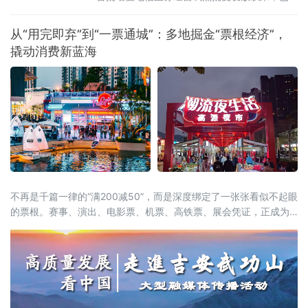
有166家外资企业获得批复，相关企业可依法开
展互联网数据中心、互联网接入服务、信息服
从“用完即弃”到“一票通城”：多地掘金“票根经济”，
务等增值电信业务。这被看作是我国主动对接
撬动消费新蓝海
国际高标准经贸规则、推动电信业高水平开放
的重要进展。在试点数量快速扩容的
不再是千篇一律的“满200减50”，而是深度绑定了一张张看似不起眼
的票根。赛事、演出、电影票、机票、高铁票、展会凭证，正成为
开启“吃住行游购娱”全链条消费的万能钥匙。这股以“票根经济”为核
心的新浪潮，正试图通过一张张电子或纸质票根，精准捕捉城市里
的“短暂流量”，并将其转化为实实在在的“消费留量”。一张票根解锁
全城：消费场景