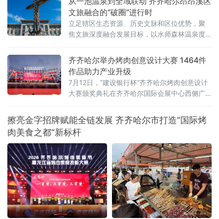
从一池温泉到全域联动 齐齐哈尔昂昂溪区
明口码头下水，个人抢渡长江挑战赛至汉阳南
文旅融合的“破圈”进行时
岸嘴起水，全程游程约1800米，经过十
立足辖区生态资源、历史文脉和区位优势，聚
焦文旅深度融合发展目标，以水师森林温泉度
假区核心业态为突破口，整合生态休闲、体育
赛事、涉外交流、历史街区、文物遗址多元文
齐齐哈尔举办烤肉创意设计大赛 1464件
旅资源，破除单点运营、季节受限、业态分散
作品助力产业升级
发展瓶颈，探索特色化、全季节、全域化文旅
7月12日，“建设银行杯”齐齐哈尔烤肉创意设计
融合发展新路径，推动辖区文旅产业从单点景
大赛颁奖典礼在齐齐哈尔国际会展中心西侧广
区提质向全域业态联动升级，激活区域文
场举行。大赛以“鹤城烟火·齐聚创意”为主题，
共收到有效参赛作品1464件，旨在通过创意设
擦亮金字招牌赋能全链发展 齐齐哈尔市打造“国际烤
计赋能烤肉产业，推动本土品牌提质升级。地
肉美食之都”新标杆
方有关部门负责人、高校师生、设计从业者、
餐饮企业代表及媒体记者参加典礼，共同见证
优秀设计作品颁奖，并围绕创意成果的产业转
化展开交