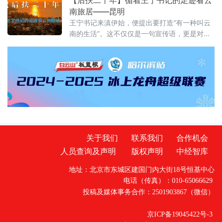
区大家选用艾草、白芷等药材亲手缝制端午香囊，趣味知识问答、
南旅居——昆明
投壶、射五毒等民俗游戏热闹开启。游客在观
王宁书记来滇伊始，便提出要打造“有一种叫云
南的生活”。这不仅仅是一句宣传语，更是对这
片土地深沉的期许。从前，我们以为那是远方
客栈的风铃，是滤镜下的云卷云舒。直到我循
着王宁书记的足迹，走进昆明那些因水而迁、
因水而兴的土地，才读懂其深意：云南的生
活，不仅是造物主的偏爱，更是奋斗者的烟
火。一、有一种叫云南的生活，从心出发这
关于我们
联系我们
合作机会
人员查询及声明
版权声明
中经智库
地址：北京市东城区建国门内大街18号恒基中心
电话（传真）：010-65066629
投稿及媒体事务合作：2501903867（微信）
京ICP备19045422号-3