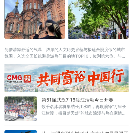
凭借清凉舒适的气温、浓厚的人文历史底蕴与极适合慢度假的城市
氛围，入选全国长线避暑游热门目的地TOP10，位列第六位。与此
同时，同省漠河市跻身全国避暑热门县域前十。黑龙江“一城一县”双
双上榜，让“避暑胜地·清凉龙江”的品牌在这个夏天格外耀眼。“天然
空调”是最硬核的底牌当全国多地持续“炙烤”模式，哈尔滨的清凉堪
称
第51届武汉7·16渡江活动今日开赛
数千名泳者将集结长江水畔，再度演绎“万里长
江横渡，极目楚天舒”的城市浪漫与热血豪情。
渡江活动遵循以往惯例，分为个人抢渡长江挑
战赛和群众方队横渡两个项目，兼顾专业竞技
性与全民参与性。参赛选手均在武昌汉阳门1号