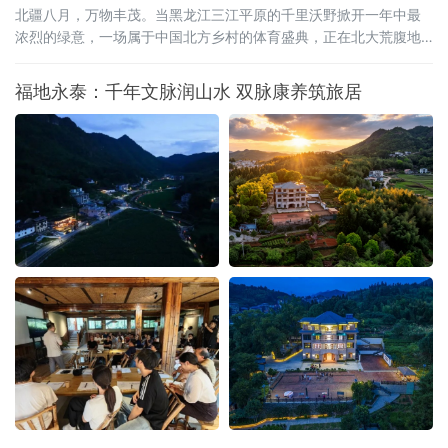
北疆八月，万物丰茂。当黑龙江三江平原的千里沃野掀开一年中最
浓烈的绿意，一场属于中国北方乡村的体育盛典，正在北大荒腹地
蓄势待发。2026年8月15日至20日，全国和美乡村篮球大赛（村
BA）北部大区赛，将在黑龙江省宝清县燃情启幕。这是村BA大区赛
福地永泰：千年文脉润山水 双脉康养筑旅居
的炽热季风首次吹度山海关，深入广袤的东北粮仓。届时，来自北
京、天津、河北、山西、内蒙古、辽宁、吉林、山东、新疆、黑龙
江等北部十省区的