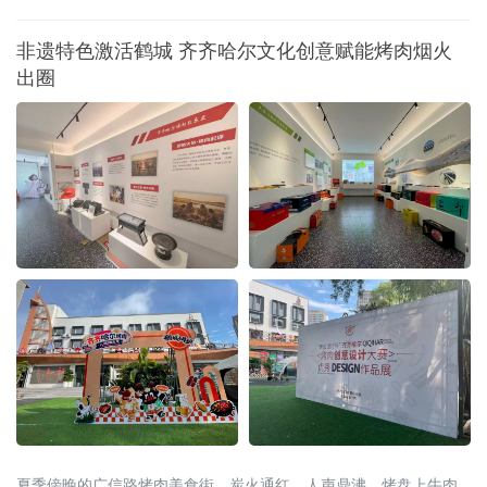
稳端坡、咕噜景区等多个赛场，将赛马的火种播撒到全县各个村寨
非遗特色激活鹤城 齐齐哈尔文化创意赋能烤肉烟火
出圈
夏季傍晚的广信路烤肉美食街，炭火通红，人声鼎沸。烤盘上牛肉