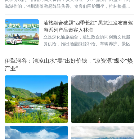
滋滋作响，油脂滴落激起阵阵焦香。食客们围炉而坐，推杯换盏
间，一位从北京远道而来的游客举起手机拍下眼前的热闹场景，配
文发了一条朋友圈：“这才是齐齐哈尔——烟火气里藏着文化味。”文
油旅融合破题“四季长红” 黑龙江发布自驾
化味，正是2026齐齐哈尔烤肉美食节试图为这炉百年炭火注入的全
游系列产品邀客入林海
新内涵。齐齐哈尔烤肉的历史，可追溯至新石器时代嫩江
立足深化油旅融合，通过政企协同创新文旅服
务供给，推出涵盖能源补给、车辆养护、景区
游览及特色消费的一站式自驾游系列产品，为
全省文旅产业提质升级探索新路径。黑龙江省
伊犁河谷：清凉山水“卖”出好价钱，“凉资源”蝶变“热
文化和旅游厅副厅长蒋兴成、中国石化黑龙江
产业”
石油分公司总经理孙维跃、副总经理高鹏，哈
尔滨市文化广电和旅