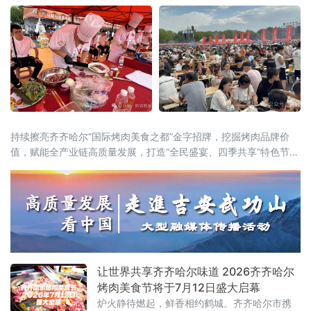
持续擦亮齐齐哈尔“国际烤肉美食之都”金字招牌，挖掘烤肉品牌价
值，赋能全产业链高质量发展，打造“全民盛宴、四季共享”特色节庆
IP，联动国内外行业资源
让世界共享齐齐哈尔味道 2026齐齐哈尔
烤肉美食节将于7月12日盛大启幕
炉火静待燃起，鲜香相约鹤城。齐齐哈尔市携