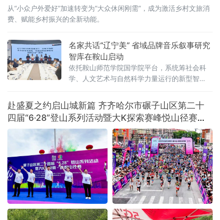
从“小众户外爱好”加速转变为“大众休闲刚需”，成为激活乡村文旅消
费、赋能乡村振兴的全新动能。
名家共话“辽宁美” 省域品牌音乐叙事研究
智库在鞍山启动
依托鞍山师范学院国学院平台，系统筹社会科
学、人文艺术与自然科学力量运行的新型智
库，未来将重点攻坚音乐叙事基础理论体系，
围绕新大众文艺、古典音乐、传统文化、地域
赴盛夏之约启山城新篇 齐齐哈尔市碾子山区第二十
文化及诵读传播五大方向深耕细作，着力补齐
四届“6·28”登山系列活动暨大K探索赛峰悦山径赛激
国内音乐叙事系统化研究短板，形成有组织科
情开赛
研模式。