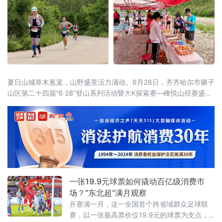
夏日山城草木葱茏，山野盛景活力涌动。6月28日，齐齐哈尔市碾子
山区第二十四届“6·28”登山系列活动暨大K探索赛—峰悦山径赛盛大
开启。本届活动由齐齐哈尔市碾子山区人民政府主办，齐齐哈尔市
文广旅游局、市体育局、市融媒体中心鼎力支持，区文广旅游局、
齐齐哈尔圣金旅游发展有限公司承办，辽宁维思天品体育发展有限
公司专业运营。二十四年
一张19.9元球票如何撬动百亿级消费市
场？“东北超”满月观察
开赛满一月，这一全国首个跨省域群众足球联
赛，以一张最高票价仅19.9元的球票为支点，