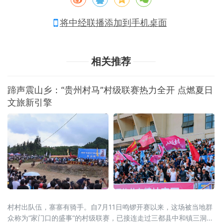
将中经联播添加到手机桌面
相关推荐
蹄声震山乡：“贵州村马”村级联赛热力全开 点燃夏日
文旅新引擎
村村出队伍，寨寨有骑手。自7月11日鸣锣开赛以来，这场被当地群
众称为“家门口的盛事”的村级联赛，已接连走过三都县中和镇三洞古