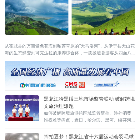
从霍城县的万亩紫色花海到昭苏草原的“天马浴河”，从伊宁县天山花
海的生态蝶变到可克达拉的康养综合体，一拨拨避暑游客从四面八
方涌入这片“中亚湿岛”，在绿水青山间慢下来、住下来。
黑龙江哈黑绥三地市场监管联动 破解跨境
文旅治理难题
如何破解跨境旅游跨区域监管壁垒、涉外消费
维权难等痛点，近日，哈尔滨、黑河、绥芬河
三地市场监管部门共同签订中俄跨境游高质量
发展战略合作框架协议，这标志着哈黑绥三地
挥拍逐梦！黑龙江省十六届运动会羽毛球