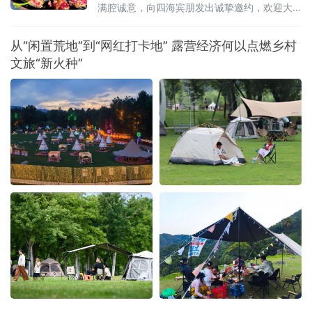
满腔诚意，向四海宾朋发出诚挚邀约，欢迎大
家走进“国际烤肉美食之都”，于氤氲烟火间品尝
地道齐市烤肉，感受这座城市独有的市井韵味
从“闲置荒地”到“网红打卡地” 露营经济何以点燃乡村
与待客温情。
文旅“新火种”