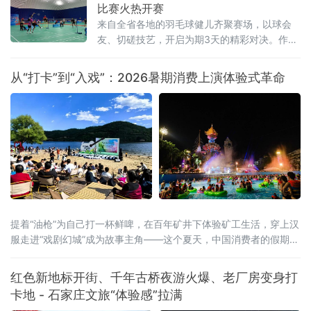
跨境旅游市场监管一体化协同共治机制正式落
比赛火热开赛
地。此举跨区域监管合作，重在立足黑龙江对
来自全省各地的羽毛球健儿齐聚赛场，以球会
俄开放优势、破解跨境文旅治理难题的创新实
友、切磋技艺，开启为期3天的精彩对决。作为
践，有效填补了跨境旅游协同监管空白。据介
黑龙江省运会经典竞技项目，本次羽毛球赛事
绍，本次以“优势互补
赛程紧凑、看点十足。据了解，比赛共设置
从“打卡”到“入戏”：2026暑期消费上演体验式革命
男、女团体和混合双打、男子双打、女子双
打、男子单打、女子单打七大竞赛项目，全面
覆盖羽毛球主流竞赛组别，为
提着“油枪”为自己打一杯鲜啤，在百年矿井下体验矿工生活，穿上汉
服走进“戏剧幻城”成为故事主角——这个夏天，中国消费者的假期打
开方式正在被彻底重写。2026年暑期，一场从“买商品”到“买体验”、
从“打卡式”到“入戏式”的消费变革席卷全国。文旅部启动的全国暑期
红色新地标开街、千年古桥夜游火爆、老厂房变身打
文旅消费季，各地落地超3万场特色活动、发放4.5亿元文旅补贴；
卡地 - 石家庄文旅“体验感”拉满
国务院近期批复的《扩大消费“十五五”规划》更明确