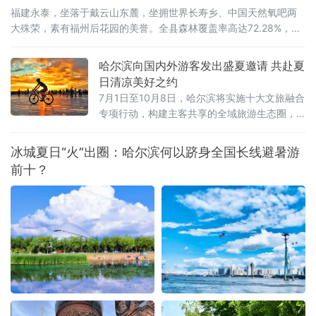
福建永泰，坐落于戴云山东麓，坐拥世界长寿乡、中国天然氧吧两
大殊荣，素有福州后花园的美誉。全县森林覆盖率高达72.28%，林
海连绵叠翠，溪涧澄澈环绕，全域负氧离子充沛。
哈尔滨向国内外游客发出盛夏邀请 共赴夏
日清凉美好之约
7月1日至10月8日，哈尔滨将实施十大文旅融合
专项行动，构建主客共享的全域旅游生态圈，
让大家尽享“最北、最美、最清凉”的夏日盛宴。
冰城夏日“火”出圈：哈尔滨何以跻身全国长线避暑游
前十？