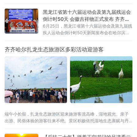
撬动了区域文旅消费的“超”级热度。“票根经
济”：一张球票变成“旅行通行证”“东北超”是全国
黑龙江省第十六届运动会及第九届残运会
首个由辽吉黑蒙联合主办的群众足球赛事，沈
倒计时50天 会徽吉祥物正式发布 齐齐哈
阳、大
尔时隔26年再迎省级顶级赛事
6月25日，黑龙江省第十六届运动会及第九届残
疾人运动会倒计时50天新闻发布会在哈尔滨举
行。会上正式揭晓本届省运会、省残运会会徽
与吉祥物，并通报赛事筹备、竞赛组织、服务
齐齐哈尔扎龙生态旅游区多彩活动迎游客
保障及文体旅融合等重点工作，标志着全省规
模最大的综合性体育盛会全面进入决战冲刺阶
段。齐齐哈尔时隔26年再度承办省级顶级赛
事，将以“简约、安全、精彩、独具特色”为目
标，倾力呈现一
端午小长假，扎龙生态旅游区迎来旅游客流高峰，湿地观光、亲子
出游、民俗体验的游客往来不绝。景区积极依托湿地生态禀赋与丹
顶鹤文旅IP，将端午传统民俗与生态旅游巧妙融合，推出一系列特
色主题活动。才艺展演舞台上，游客踊跃登台互动，香包手工制作
【后扶二十年】循着王宁书记的足迹看云