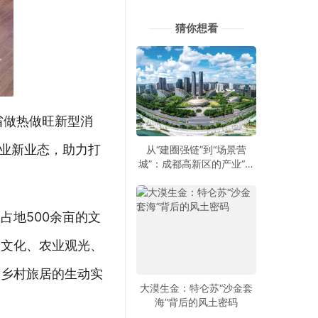
猜你想看
省做热做旺新型消
产业新业态，助力打
从“建圈强链”到“场景营
城”：成都高新区的产业“进
化论”
占地500余亩的文
动文化、农业观光、
是乡村旅居的生动实
大漠生金：特仑苏“沙金套
海”背后的风土密码