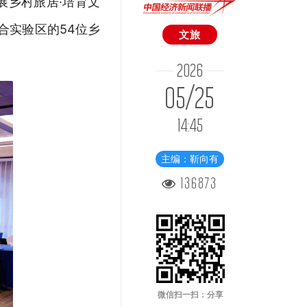
展乡村旅居·培育文
合实验区的54位乡
文旅
2026
05/25
14:45
主编：靳向有
136873
微信扫一扫：分享