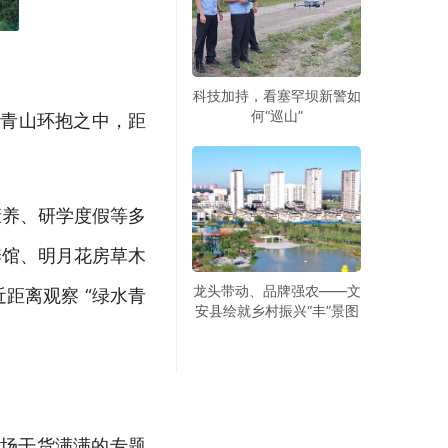
科技加持，看塞罕坝新警如
何“巡山”
的青山环抱之中，距
。
康养、研学度假等多
养馆、明月花房草木
龙头带动、品牌强农——文
近距离观察
“绿水青
安县绘就乡村振兴“丰”景图
 场干货满满的专题