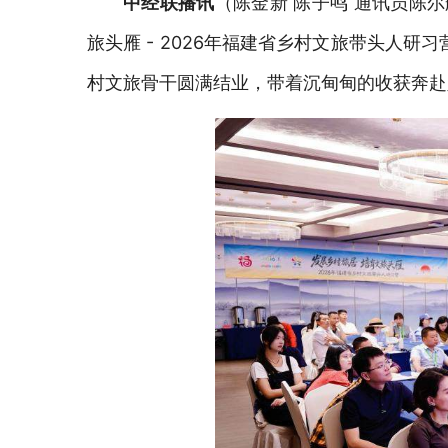
中经联播讯
（陈金新
陈子鸣
通讯员
陈尔
旅头雁 - 2026年福建省乡村文旅带头人
村文旅骨干圆满结业，带着沉甸甸的收获奔赴