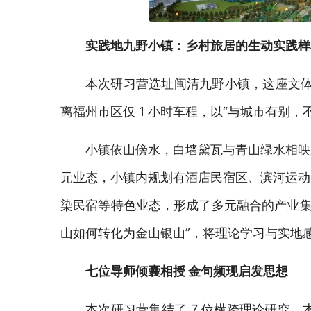
实践地
九野小镇：乡村旅居的生动实践样
本次研习营选址闽清
九野小镇，这座文
离福州市区仅 1 小时车程，以
“与城市有别，
小镇依山傍水，白墙黛瓦与青山绿水相映
元业态，小镇内规划有酒店民宿区、滨河运动
染民宿等特色业态，形成了多元融合的产业
山如何转化为金山银山”，将理论学习与实地
七
位
导师倾囊相授
金句频现
启发
思想
本次研习营集结了
7 位横跨理论研究、