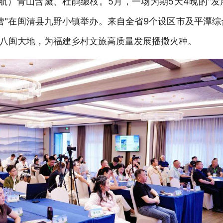
航）青山含黛、杜鹃缀枝。5月，一场为期5天4晚的"发
研习营"在闽清县九野小镇举办。来自全省9个设区市及平潭综
八闽大地，为福建乡村文旅高质量发展播撒火种。