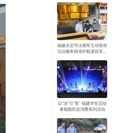
福建永定司法拥军主动靠前
法治服务精准护航退役军人
创业就业
以“凉”引“客” 福建华安启动
暑期惠民促消费系列活动