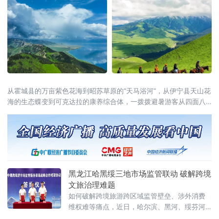
从霍城县的万亩紫色花海到昭苏草原的“天马浴河”，从伊宁县天山花
海的生态蝶变到可克达拉的康养综合体，一拨拨避暑游客从四面八
方涌入这片“中亚湿岛”，在绿水青山间慢下来、住下来。
黑龙江哈黑绥三地市场监管联动 破解跨境
文旅治理难题
如何破解跨境旅游跨区域监管壁垒、涉外消费
维权难等痛点，近日，哈尔滨、黑河、绥芬河
三地市场监管部门共同签订中俄跨境游高质量