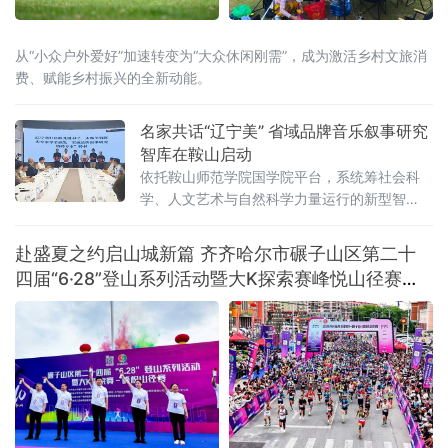
从“小众户外爱好”加速转变为“大众休闲刚需”，成为激活乡村文旅消
费、赋能乡村振兴的全新动能。
名家共话“辽宁美” 省域品牌音乐叙事研究
智库在鞍山启动
依托鞍山师范学院国学院平台，系统筹社会科
学、人文艺术与自然科学力量运行的新型智
库，未来将重点攻坚音乐叙事基础理论体系，
围绕新大众文艺、古典音乐、传统文化、地域
赴盛夏之约启山城新篇 齐齐哈尔市碾子山区第二十
文化及诵读传播五大方向深耕细作，着力补齐
四届“6·28”登山系列活动暨大K探索赛峰悦山径赛激
国内音乐叙事系统化研究短板，形成有组织科
情开赛
研模式。