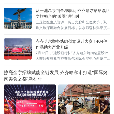
战赛和群众方队横渡两个项目，兼顾专业竞技
性与全民参与性。参赛选手均在武昌汉阳门1号
从一池温泉到全域联动 齐齐哈尔昂昂溪区
明口码头下水，个人抢渡长江挑战赛至汉阳南
文旅融合的“破圈”进行时
岸嘴起水，全程游程约1800米，经过十
立足辖区生态资源、历史文脉和区位优势，聚
焦文旅深度融合发展目标，以水师森林温泉度
假区核心业态为突破口，整合生态休闲、体育
赛事、涉外交流、历史街区、文物遗址多元文
齐齐哈尔举办烤肉创意设计大赛 1464件
旅资源，破除单点运营、季节受限、业态分散
作品助力产业升级
发展瓶颈，探索特色化、全季节、全域化文旅
7月12日，“建设银行杯”齐齐哈尔烤肉创意设计
融合发展新路径，推动辖区文旅产业从单点景
大赛颁奖典礼在齐齐哈尔国际会展中心西侧广
区提质向全域业态联动升级，激活区域文
场举行。大赛以“鹤城烟火·齐聚创意”为主题，
共收到有效参赛作品1464件，旨在通过创意设
擦亮金字招牌赋能全链发展 齐齐哈尔市打造“国际烤
计赋能烤肉产业，推动本土品牌提质升级。地
肉美食之都”新标杆
方有关部门负责人、高校师生、设计从业者、
餐饮企业代表及媒体记者参加典礼，共同见证
优秀设计作品颁奖，并围绕创意成果的产业转
化展开交