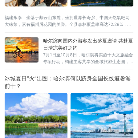
福建永泰，坐落于戴云山东麓，坐拥世界长寿乡、中国天然氧吧两
大殊荣，素有福州后花园的美誉。全县森林覆盖率高达72.28%，林
海连绵叠翠，溪涧澄澈环绕，全域负氧离子充沛。
哈尔滨向国内外游客发出盛夏邀请 共赴夏
日清凉美好之约
7月1日至10月8日，哈尔滨将实施十大文旅融合
专项行动，构建主客共享的全域旅游生态圈，
让大家尽享“最北、最美、最清凉”的夏日盛宴。
冰城夏日“火”出圈：哈尔滨何以跻身全国长线避暑游
前十？