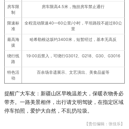
房车限
房车限高4.5米，拖挂房车禁止通行
制
限速标
全程流动限速40—60公里/小时，平坦路段不超过80公
准
里
最高海
哈希勒根达坂约3400米，短暂经过，基本无高反
拔
绕行线
19:00后禁入，可绕行G3012、G218、G30、G3016
路
特色活
百余场非遗展示、文艺演出、美食品鉴等
动
提醒广大车友：新疆山区早晚温差大，保暖衣物务必
带齐。一路美景相伴，出行请文明驾驶，在指定区域
停车拍照，爱护大自然，不乱扔垃圾。
【责任编辑：张佳乐】