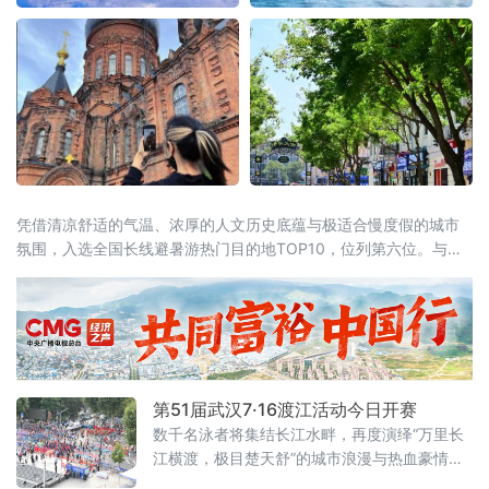
凭借清凉舒适的气温、浓厚的人文历史底蕴与极适合慢度假的城市
氛围，入选全国长线避暑游热门目的地TOP10，位列第六位。与此
同时，同省漠河市跻身全国避暑热门县域前十。黑龙江“一城一县”双
双上榜，让“避暑胜地·清凉龙江”的品牌在这个夏天格外耀眼。“天然
空调”是最硬核的底牌当全国多地持续“炙烤”模式，哈尔滨的清凉堪
称
第51届武汉7·16渡江活动今日开赛
数千名泳者将集结长江水畔，再度演绎“万里长
江横渡，极目楚天舒”的城市浪漫与热血豪情。
渡江活动遵循以往惯例，分为个人抢渡长江挑