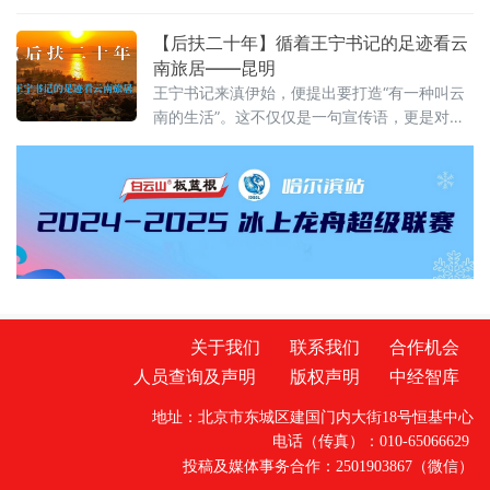
顶鹤文旅IP，将端午传统民俗与生态旅游巧妙融合，推出一系列特
色主题活动。才艺展演舞台上，游客踊跃登台互动，香包手工制作
【后扶二十年】循着王宁书记的足迹看云
区大家选用艾草、白芷等药材亲手缝制端午香囊，趣味知识问答、
南旅居——昆明
投壶、射五毒等民俗游戏热闹开启。游客在观
王宁书记来滇伊始，便提出要打造“有一种叫云
南的生活”。这不仅仅是一句宣传语，更是对这
片土地深沉的期许。从前，我们以为那是远方
客栈的风铃，是滤镜下的云卷云舒。直到我循
着王宁书记的足迹，走进昆明那些因水而迁、
因水而兴的土地，才读懂其深意：云南的生
活，不仅是造物主的偏爱，更是奋斗者的烟
火。一、有一种叫云南的生活，从心出发这
关于我们
联系我们
合作机会
人员查询及声明
版权声明
中经智库
地址：北京市东城区建国门内大街18号恒基中心
电话（传真）：010-65066629
投稿及媒体事务合作：2501903867（微信）