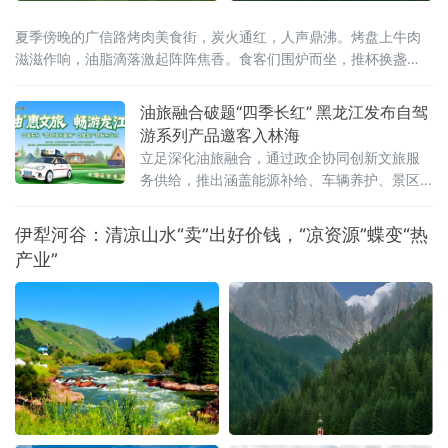
夏季傍晚的广信路烤肉美食街，炭火通红，人声鼎沸。烤盘上牛肉
滋滋作响，油脂滴落激起阵阵焦香。食客们围炉而坐，推杯换盏
间，一位从北京远道而来的游客举起手机拍下眼前的热闹场景，配
文发了一条朋友圈：“这才是齐齐哈尔——烟火气里藏着文化味。”文
油旅融合破题“四季长红” 黑龙江发布自驾
化味，正是2026齐齐哈尔烤肉美食节试图为这炉百年炭火注入的全
游系列产品邀客入林海
新内涵。齐齐哈尔烤肉的历史，可追溯至新石器时代嫩江
立足深化油旅融合，通过政企协同创新文旅服
务供给，推出涵盖能源补给、车辆养护、景区
游览及特色消费的一站式自驾游系列产品，为
全省文旅产业提质升级探索新路径。黑龙江省
伊犁河谷：清凉山水“卖”出好价钱，“凉资源”蝶变“热
文化和旅游厅副厅长蒋兴成、中国石化黑龙江
产业”
石油分公司总经理孙维跃、副总经理高鹏，哈
尔滨市文化广电和旅