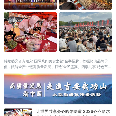
持续擦亮齐齐哈尔“国际烤肉美食之都”金字招牌，挖掘烤肉品牌价
值，赋能全产业链高质量发展，打造“全民盛宴、四季共享”特色节庆
IP，联动国内外行业资源
让世界共享齐齐哈尔味道 2026齐齐哈尔