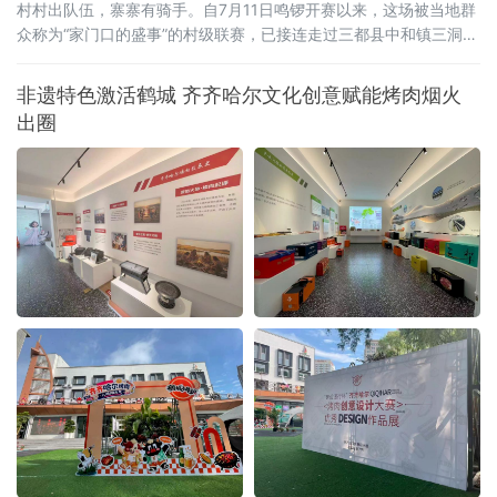
村村出队伍，寨寨有骑手。自7月11日鸣锣开赛以来，这场被当地群
众称为“家门口的盛事”的村级联赛，已接连走过三都县中和镇三洞古
稳端坡、咕噜景区等多个赛场，将赛马的火种播撒到全县各个村寨
非遗特色激活鹤城 齐齐哈尔文化创意赋能烤肉烟火
出圈