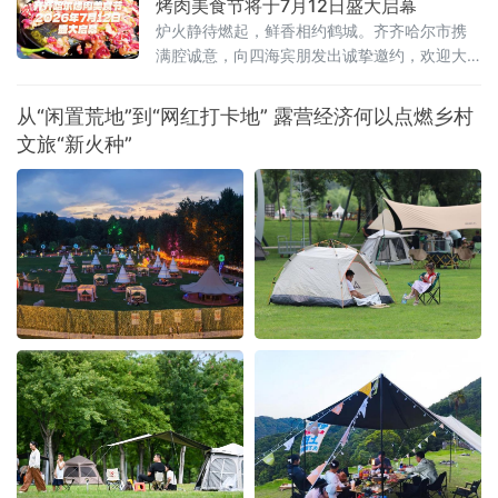
烤肉美食节将于7月12日盛大启幕
炉火静待燃起，鲜香相约鹤城。齐齐哈尔市携
满腔诚意，向四海宾朋发出诚挚邀约，欢迎大
家走进“国际烤肉美食之都”，于氤氲烟火间品尝
地道齐市烤肉，感受这座城市独有的市井韵味
从“闲置荒地”到“网红打卡地” 露营经济何以点燃乡村
与待客温情。
文旅“新火种”