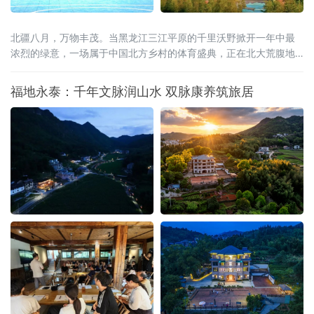
北疆八月，万物丰茂。当黑龙江三江平原的千里沃野掀开一年中最
浓烈的绿意，一场属于中国北方乡村的体育盛典，正在北大荒腹地
蓄势待发。2026年8月15日至20日，全国和美乡村篮球大赛（村
BA）北部大区赛，将在黑龙江省宝清县燃情启幕。这是村BA大区赛
福地永泰：千年文脉润山水 双脉康养筑旅居
的炽热季风首次吹度山海关，深入广袤的东北粮仓。届时，来自北
京、天津、河北、山西、内蒙古、辽宁、吉林、山东、新疆、黑龙
江等北部十省区的