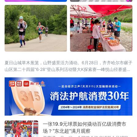
夏日山城草木葱茏，山野盛景活力涌动。6月28日，齐齐哈尔市碾子
山区第二十四届“6·28”登山系列活动暨大K探索赛—峰悦山径赛盛大
开启。本届活动由齐齐哈尔市碾子山区人民政府主办，齐齐哈尔市
文广旅游局、市体育局、市融媒体中心鼎力支持，区文广旅游局、
齐齐哈尔圣金旅游发展有限公司承办，辽宁维思天品体育发展有限
公司专业运营。二十四年
一张19.9元球票如何撬动百亿级消费市
场？“东北超”满月观察