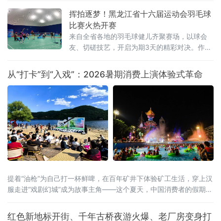
发展战略合作框架协议，这标志着哈黑绥三地
挥拍逐梦！黑龙江省十六届运动会羽毛球
跨境旅游市场监管一体化协同共治机制正式落
比赛火热开赛
地。此举跨区域监管合作，重在立足黑龙江对
来自全省各地的羽毛球健儿齐聚赛场，以球会
俄开放优势、破解跨境文旅治理难题的创新实
友、切磋技艺，开启为期3天的精彩对决。作为
践，有效填补了跨境旅游协同监管空白。据介
黑龙江省运会经典竞技项目，本次羽毛球赛事
绍，本次以“优势互补
赛程紧凑、看点十足。据了解，比赛共设置
从“打卡”到“入戏”：2026暑期消费上演体验式革命
男、女团体和混合双打、男子双打、女子双
打、男子单打、女子单打七大竞赛项目，全面
覆盖羽毛球主流竞赛组别，为
提着“油枪”为自己打一杯鲜啤，在百年矿井下体验矿工生活，穿上汉
服走进“戏剧幻城”成为故事主角——这个夏天，中国消费者的假期打
开方式正在被彻底重写。2026年暑期，一场从“买商品”到“买体验”、
从“打卡式”到“入戏式”的消费变革席卷全国。文旅部启动的全国暑期
红色新地标开街、千年古桥夜游火爆、老厂房变身打