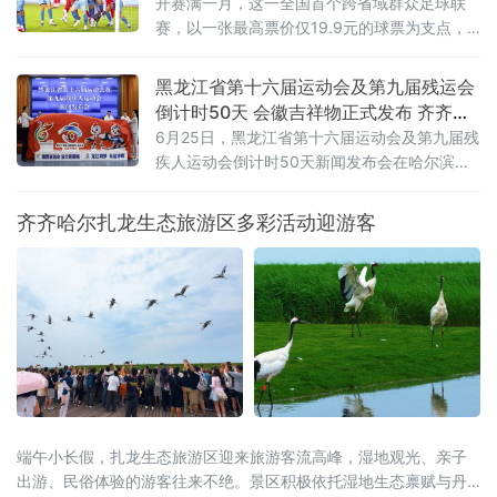
开赛满一月，这一全国首个跨省域群众足球联
赛，以一张最高票价仅19.9元的球票为支点，
撬动了区域文旅消费的“超”级热度。“票根经
济”：一张球票变成“旅行通行证”“东北超”是全国
黑龙江省第十六届运动会及第九届残运会
首个由辽吉黑蒙联合主办的群众足球赛事，沈
倒计时50天 会徽吉祥物正式发布 齐齐哈
阳、大
尔时隔26年再迎省级顶级赛事
6月25日，黑龙江省第十六届运动会及第九届残
疾人运动会倒计时50天新闻发布会在哈尔滨举
行。会上正式揭晓本届省运会、省残运会会徽
与吉祥物，并通报赛事筹备、竞赛组织、服务
齐齐哈尔扎龙生态旅游区多彩活动迎游客
保障及文体旅融合等重点工作，标志着全省规
模最大的综合性体育盛会全面进入决战冲刺阶
段。齐齐哈尔时隔26年再度承办省级顶级赛
事，将以“简约、安全、精彩、独具特色”为目
标，倾力呈现一
端午小长假，扎龙生态旅游区迎来旅游客流高峰，湿地观光、亲子
出游、民俗体验的游客往来不绝。景区积极依托湿地生态禀赋与丹