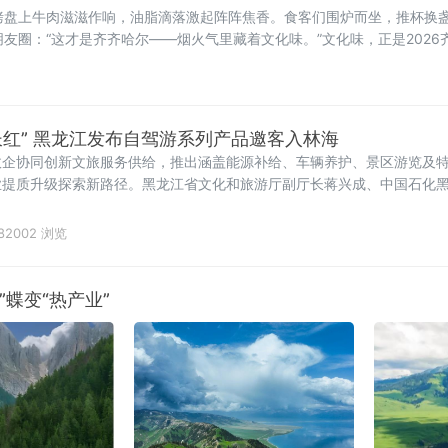
烤盘上牛肉滋滋作响，油脂滴落激起阵阵焦香。食客们围炉而坐，推杯换
友圈：“这才是齐齐哈尔——烟火气里藏着文化味。”文化味，正是2026
，可追溯至新石器时代嫩江
长红” 黑龙江发布自驾游系列产品邀客入林海
政企协同创新文旅服务供给，推出涵盖能源补给、车辆养护、景区游览及
业提质升级探索新路径。黑龙江省文化和旅游厅副厅长蒋兴成、中国石化
哈尔滨市文化广电和旅
82002 浏览
蝶变“热产业”