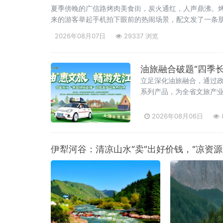
夏季傍晚的广信路烤肉美食街，炭火通红，人声鼎沸。
来的游客举起手机拍下眼前的热闹场景，配文发了一条朋
为这炉百年炭火注入的全新内涵。齐齐哈尔烤肉的历史
2026年08月07日
29337 浏览
油旅融合破题“四季
立足深化油旅融合，通过
系列产品，为全省文旅产
孙维跃、副总经理高鹏，
2026年08月06日
伊犁河谷：清凉山水“卖”出好价钱，“凉资源”