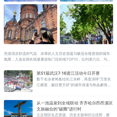
凭借清凉舒适的气温、浓厚的人文历史底蕴与极适合慢度假的城市
氛围，入选全国长线避暑游热门目的地TOP10，位列第六位。与此
同时，同省漠河市跻身全国避暑热门县域前十。黑龙江“一城一县”双
双上榜，让“避暑胜地·清凉龙江”的品牌在这个夏天格外耀眼。“天然
第51届武汉7·16渡江活动今日开赛
空调”是最硬核的底牌当全国多地持续“炙烤”模式，哈尔滨的清凉堪
数千名泳者将集结长江水畔，再度演绎“万里长
称
江横渡，极目楚天舒”的城市浪漫与热血豪情。
渡江活动遵循以往惯例，分为个人抢渡长江挑
战赛和群众方队横渡两个项目，兼顾专业竞技
性与全民参与性。参赛选手均在武昌汉阳门1号
从一池温泉到全域联动 齐齐哈尔昂昂溪区
明口码头下水，个人抢渡长江挑战赛至汉阳南
文旅融合的“破圈”进行时
岸嘴起水，全程游程约1800米，经过十
立足辖区生态资源、历史文脉和区位优势，聚