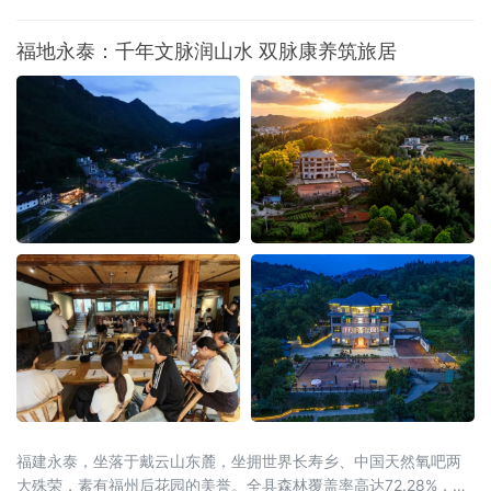
蓄势待发。2026年8月15日至20日，全国和美乡村篮球大赛（村
BA）北部大区赛，将在黑龙江省宝清县燃情启幕。这是村BA大区赛
福地永泰：千年文脉润山水 双脉康养筑旅居
的炽热季风首次吹度山海关，深入广袤的东北粮仓。届时，来自北
京、天津、河北、山西、内蒙古、辽宁、吉林、山东、新疆、黑龙
江等北部十省区的
福建永泰，坐落于戴云山东麓，坐拥世界长寿乡、中国天然氧吧两
大殊荣，素有福州后花园的美誉。全县森林覆盖率高达72.28%，林