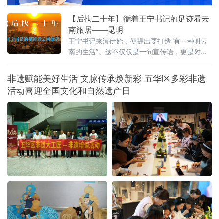
【后扶二十年】循着王宁书记的足迹看云
南旅居——昆明
王宁书记来滇伊始，便提出要打造“有一种叫云
南的生活”。这不仅仅是一句宣传语，更是对这
片土地深沉的期许。从前，我们以为那是远方
客栈的风铃，是滤镜下的云卷云舒。直到我循
非遗赋能美好生活 文脉传承焕新彩 五华区多彩非遗
着王宁书记的足迹，走进昆明那些因水而迁、
活动喜迎全国文化和自然遗产日
因水而兴的土地，才读懂其深意：云南的生
活，不仅是造物主的偏爱，更是奋斗者的烟
火。一、有一种叫云南的生活，从心出发这