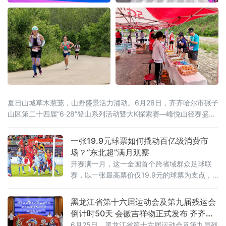
夏日山城草木葱茏，山野盛景活力涌动。6月28日，齐齐哈尔市碾子
山区第二十四届“6·28”登山系列活动暨大K探索赛—峰悦山径赛盛大
开启。本届活动由齐齐哈尔市碾子山区人民政府主办，齐齐哈尔市
文广旅游局、市体育局、市融媒体中心鼎力支持，区文广旅游局、
一张19.9元球票如何撬动百亿级消费市
齐齐哈尔圣金旅游发展有限公司承办，辽宁维思天品体育发展有限
场？“东北超”满月观察
公司专业运营。二十四年
开赛满一月，这一全国首个跨省域群众足球联
赛，以一张最高票价仅19.9元的球票为支点，
撬动了区域文旅消费的“超”级热度。“票根经
济”：一张球票变成“旅行通行证”“东北超”是全国
黑龙江省第十六届运动会及第九届残运会
首个由辽吉黑蒙联合主办的群众足球赛事，沈
倒计时50天 会徽吉祥物正式发布 齐齐哈
阳、大
尔时隔26年再迎省级顶级赛事
6月25日，黑龙江省第十六届运动会及第九届残