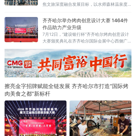
焦文旅深度融合发展目标，以水师森林温泉度
假区核心业态为突破口，整合生态休闲、体育
赛事、涉外交流、历史街区、文物遗址多元文
齐齐哈尔举办烤肉创意设计大赛 1464件
旅资源，破除单点运营、季节受限、业态分散
作品助力产业升级
发展瓶颈，探索特色化、全季节、全域化文旅
7月12日，“建设银行杯”齐齐哈尔烤肉创意设计
融合发展新路径，推动辖区文旅产业从单点景
大赛颁奖典礼在齐齐哈尔国际会展中心西侧广
区提质向全域业态联动升级，激活区域文
场举行。大赛以“鹤城烟火·齐聚创意”为主题，
共收到有效参赛作品1464件，旨在通过创意设
计赋能烤肉产业，推动本土品牌提质升级。地
方有关部门负责人、高校师生、设计从业者、
餐饮企业代表及媒体记者参加典礼，共同见证
优秀设计作品颁奖，并围绕创意成果的产业转
擦亮金字招牌赋能全链发展 齐齐哈尔市打造“国际烤
化展开交
肉美食之都”新标杆