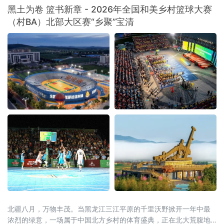
黑土为卷 篮书新章 - 2026年全国和美乡村篮球大赛
（村BA）北部大区赛“乡聚”宝清
北疆八月，万物丰茂。当黑龙江三江平原的千里沃野掀开一年中最
浓烈的绿意，一场属于中国北方乡村的体育盛典，正在北大荒腹地