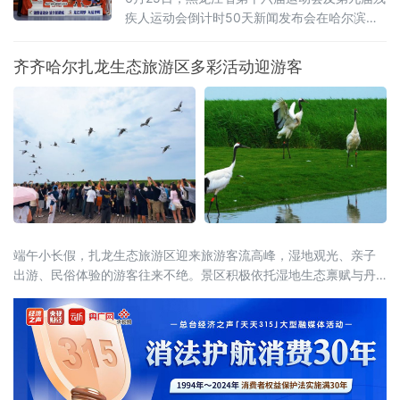
疾人运动会倒计时50天新闻发布会在哈尔滨举
行。会上正式揭晓本届省运会、省残运会会徽
与吉祥物，并通报赛事筹备、竞赛组织、服务
齐齐哈尔扎龙生态旅游区多彩活动迎游客
保障及文体旅融合等重点工作，标志着全省规
模最大的综合性体育盛会全面进入决战冲刺阶
段。齐齐哈尔时隔26年再度承办省级顶级赛
事，将以“简约、安全、精彩、独具特色”为目
标，倾力呈现一
端午小长假，扎龙生态旅游区迎来旅游客流高峰，湿地观光、亲子
出游、民俗体验的游客往来不绝。景区积极依托湿地生态禀赋与丹
顶鹤文旅IP，将端午传统民俗与生态旅游巧妙融合，推出一系列特
色主题活动。才艺展演舞台上，游客踊跃登台互动，香包手工制作
区大家选用艾草、白芷等药材亲手缝制端午香囊，趣味知识问答、
投壶、射五毒等民俗游戏热闹开启。游客在观