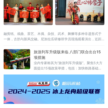
融剪纸、戏曲、茶艺、木偶、杂技、武术、舞狮等多种非遗形式于
一体，古韵与新风交融。尼加拉瓜研修班学员现场观看演出，近距
离感受中华非遗的深厚底蕴，沉浸式体验闽南民俗文化。
旅游列车升级版来临 八部门联合出台15
项措施
业内专家称其为“旅游列车升级版”。聚焦5大方
面提出15项政策举措，包括：加快铁路基础设
施旅游化改造、丰富铁路旅游产品体系、提升
铁路旅游服务水平、加强铁路旅游运行保障、
强化政策保障支持，旨在推动铁路与旅游深度
融合发展、相互赋能，释放铁路旅游消费潜
力，更好满足人民群众美好生活需要