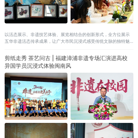
以活态展示、非遗技艺体验、展览相结合的创新形式，全方位展示
五华非遗活态传承成果，让广大市民沉浸式感受传统文脉的独特魅
力与时代新生。
剪纸走秀 茶艺问古 | 福建漳浦非遗专场汇演进高校
异国学员沉浸式体验闽南风