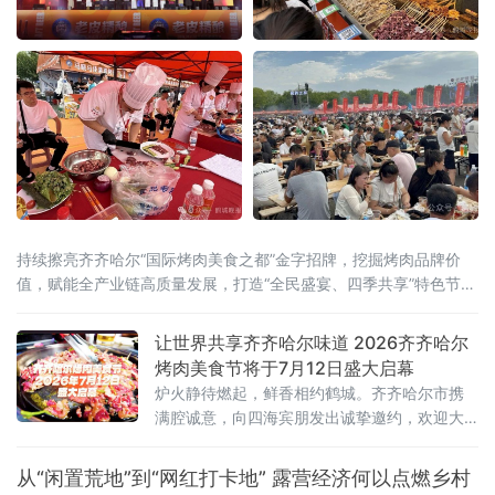
持续擦亮齐齐哈尔“国际烤肉美食之都”金字招牌，挖掘烤肉品牌价
值，赋能全产业链高质量发展，打造“全民盛宴、四季共享”特色节庆
IP，联动国内外行业资源
让世界共享齐齐哈尔味道 2026齐齐哈尔
烤肉美食节将于7月12日盛大启幕
炉火静待燃起，鲜香相约鹤城。齐齐哈尔市携
满腔诚意，向四海宾朋发出诚挚邀约，欢迎大
家走进“国际烤肉美食之都”，于氤氲烟火间品尝
地道齐市烤肉，感受这座城市独有的市井韵味
从“闲置荒地”到“网红打卡地” 露营经济何以点燃乡村
与待客温情。