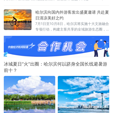
海连绵叠翠，溪涧澄澈环绕，全域负氧离子充沛。
哈尔滨向国内外游客发出盛夏邀请 共赴夏
日清凉美好之约
7月1日至10月8日，哈尔滨将实施十大文旅融合
专项行动，构建主客共享的全域旅游生态圈，
让大家尽享“最北、最美、最清凉”的夏日盛宴。
冰城夏日“火”出圈：哈尔滨何以跻身全国长线避暑游
前十？