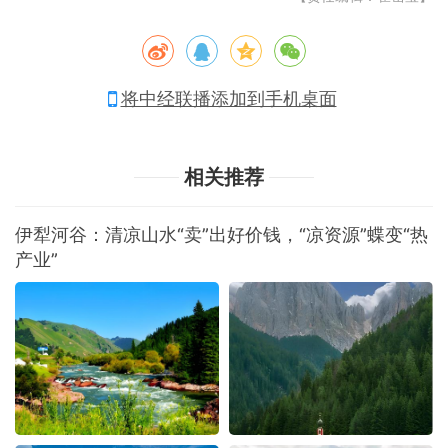
将中经联播添加到手机桌面
相关推荐
伊犁河谷：清凉山水“卖”出好价钱，“凉资源”蝶变“热
产业”