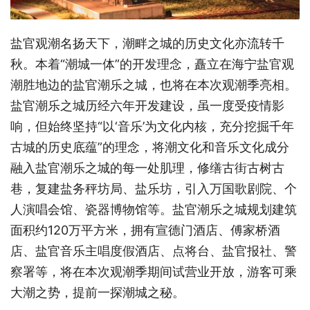
盐官观潮名扬天下，潮畔之城的历史文化亦流转千
秋。本着“潮城一体”的开发理念，矗立在海宁盐官观
潮胜地边的盐官潮乐之城，也将在本次观潮季亮相。
盐官潮乐之城历经六年开发建设，虽一度受疫情影
响，但始终坚持“以‘音乐’为文化内核，充分挖掘千年
古城的历史底蕴”的理念，将潮文化和音乐文化成分
融入盐官潮乐之城的每一处肌理，修缮古街古树古
巷，复建盐务秤坊局、盐乐坊，引入万国歌剧院、个
人演唱会馆、瓷器博物馆等。盐官潮乐之城规划建筑
面积约120万平方米，拥有宣德门酒店、傅家桥酒
店、盐官音乐主唱度假酒店、点将台、盐官报社、警
察署等，将在本次观潮季期间试营业开放，游客可乘
大潮之势，提前一探潮城之秘。