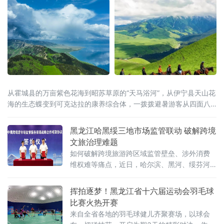
从霍城县的万亩紫色花海到昭苏草原的“天马浴河”，从伊宁县天山花
海的生态蝶变到可克达拉的康养综合体，一拨拨避暑游客从四面八
方涌入这片“中亚湿岛”，在绿水青山间慢下来、住下来。
黑龙江哈黑绥三地市场监管联动 破解跨境
文旅治理难题
如何破解跨境旅游跨区域监管壁垒、涉外消费
维权难等痛点，近日，哈尔滨、黑河、绥芬河
三地市场监管部门共同签订中俄跨境游高质量
发展战略合作框架协议，这标志着哈黑绥三地
挥拍逐梦！黑龙江省十六届运动会羽毛球
跨境旅游市场监管一体化协同共治机制正式落
比赛火热开赛
地。此举跨区域监管合作，重在立足黑龙江对
来自全省各地的羽毛球健儿齐聚赛场，以球会
俄开放优势、破解跨境文旅治理难题的创新实