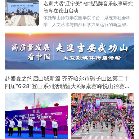
名家共话“辽宁美” 省域品牌音乐叙事研究
智库在鞍山启动
依托鞍山师范学院国学院平台，系统筹社会科
学、人文艺术与自然科学力量运行的新型智
库，未来将重点攻坚音乐叙事基础理论体系，
围绕新大众文艺、古典音乐、传统文化、地域
文化及诵读传播五大方向深耕细作，着力补齐
国内音乐叙事系统化研究短板，形成有组织科
研模式。
赴盛夏之约启山城新篇 齐齐哈尔市碾子山区第二十
四届“6·28”登山系列活动暨大K探索赛峰悦山径赛激
情开赛