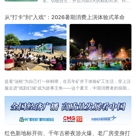
友、切磋技艺，开启为期3天的精彩对决。作为
践，有效填补了跨境旅游协同监管空白。据介
黑龙江省运会经典竞技项目，本次羽毛球赛事
绍，本次以“优势互补
赛程紧凑、看点十足。据了解，比赛共设置
从“打卡”到“入戏”：2026暑期消费上演体验式革命
男、女团体和混合双打、男子双打、女子双
打、男子单打、女子单打七大竞赛项目，全面
覆盖羽毛球主流竞赛组别，为
提着“油枪”为自己打一杯鲜啤，在百年矿井下体验矿工生活，穿上汉
服走进“戏剧幻城”成为故事主角——这个夏天，中国消费者的假期打
开方式正在被彻底重写。2026年暑期，一场从“买商品”到“买体验”、
从“打卡式”到“入戏式”的消费变革席卷全国。文旅部启动的全国暑期
文旅消费季，各地落地超3万场特色活动、发放4.5亿元文旅补贴；
国务院近期批复的《扩大消费“十五五”规划》更明确
红色新地标开街、千年古桥夜游火爆、老厂房变身打