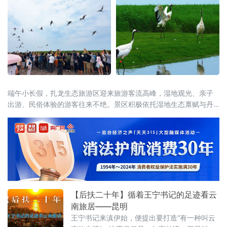
模最大的综合性体育盛会全面进入决战冲刺阶
段。齐齐哈尔时隔26年再度承办省级顶级赛
事，将以“简约、安全、精彩、独具特色”为目
标，倾力呈现一
端午小长假，扎龙生态旅游区迎来旅游客流高峰，湿地观光、亲子
出游、民俗体验的游客往来不绝。景区积极依托湿地生态禀赋与丹
顶鹤文旅IP，将端午传统民俗与生态旅游巧妙融合，推出一系列特
色主题活动。才艺展演舞台上，游客踊跃登台互动，香包手工制作
区大家选用艾草、白芷等药材亲手缝制端午香囊，趣味知识问答、
投壶、射五毒等民俗游戏热闹开启。游客在观
【后扶二十年】循着王宁书记的足迹看云
南旅居——昆明
王宁书记来滇伊始，便提出要打造“有一种叫云