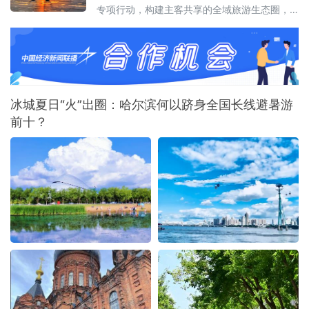
专项行动，构建主客共享的全域旅游生态圈，
让大家尽享“最北、最美、最清凉”的夏日盛宴。
冰城夏日“火”出圈：哈尔滨何以跻身全国长线避暑游
前十？