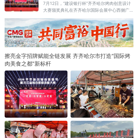
7月12日，“建设银行杯”齐齐哈尔烤肉创意设计
融合发展新路径，推动辖区文旅产业从单点景
大赛颁奖典礼在齐齐哈尔国际会展中心西侧广
区提质向全域业态联动升级，激活区域文
场举行。大赛以“鹤城烟火·齐聚创意”为主题，
共收到有效参赛作品1464件，旨在通过创意设
计赋能烤肉产业，推动本土品牌提质升级。地
方有关部门负责人、高校师生、设计从业者、
餐饮企业代表及媒体记者参加典礼，共同见证
优秀设计作品颁奖，并围绕创意成果的产业转
擦亮金字招牌赋能全链发展 齐齐哈尔市打造“国际烤
化展开交
肉美食之都”新标杆