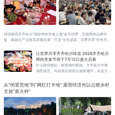
持续擦亮齐齐哈尔“国际烤肉美食之都”金字招牌，挖掘烤肉品牌价
值，赋能全产业链高质量发展，打造“全民盛宴、四季共享”特色节庆
IP，联动国内外行业资源
让世界共享齐齐哈尔味道 2026齐齐哈尔
烤肉美食节将于7月12日盛大启幕
炉火静待燃起，鲜香相约鹤城。齐齐哈尔市携
满腔诚意，向四海宾朋发出诚挚邀约，欢迎大
家走进“国际烤肉美食之都”，于氤氲烟火间品尝
地道齐市烤肉，感受这座城市独有的市井韵味
从“闲置荒地”到“网红打卡地” 露营经济何以点燃乡村
与待客温情。
文旅“新火种”