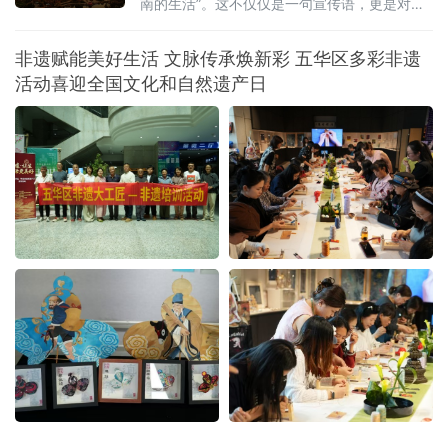
南的生活”。这不仅仅是一句宣传语，更是对这
片土地深沉的期许。从前，我们以为那是远方
客栈的风铃，是滤镜下的云卷云舒。直到我循
非遗赋能美好生活 文脉传承焕新彩 五华区多彩非遗
着王宁书记的足迹，走进昆明那些因水而迁、
活动喜迎全国文化和自然遗产日
因水而兴的土地，才读懂其深意：云南的生
活，不仅是造物主的偏爱，更是奋斗者的烟
火。一、有一种叫云南的生活，从心出发这