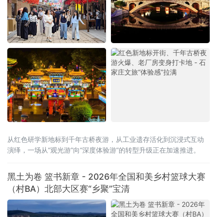
从红色研学新地标到千年古桥夜游，从工业遗存活化到沉浸式互动
演绎，一场从“观光游”向“深度体验游”的转型升级正在加速推进。
黑土为卷 篮书新章 - 2026年全国和美乡村篮球大赛
（村BA）北部大区赛“乡聚”宝清