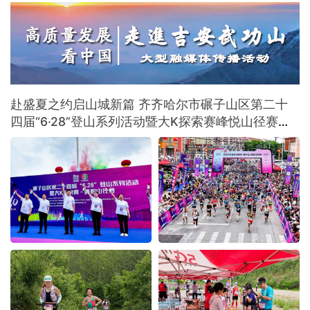
围绕新大众文艺、古典音乐、传统文化、地域
文化及诵读传播五大方向深耕细作，着力补齐
国内音乐叙事系统化研究短板，形成有组织科
研模式。
赴盛夏之约启山城新篇 齐齐哈尔市碾子山区第二十
四届“6·28”登山系列活动暨大K探索赛峰悦山径赛激
情开赛