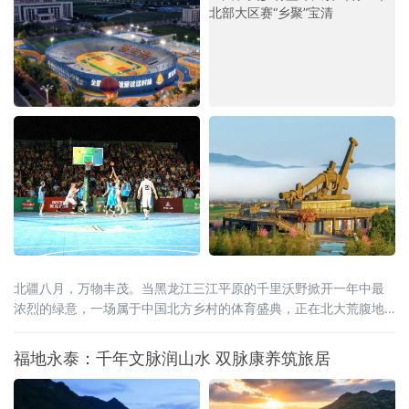
北疆八月，万物丰茂。当黑龙江三江平原的千里沃野掀开一年中最
浓烈的绿意，一场属于中国北方乡村的体育盛典，正在北大荒腹地
蓄势待发。2026年8月15日至20日，全国和美乡村篮球大赛（村
BA）北部大区赛，将在黑龙江省宝清县燃情启幕。这是村BA大区赛
福地永泰：千年文脉润山水 双脉康养筑旅居
的炽热季风首次吹度山海关，深入广袤的东北粮仓。届时，来自北
京、天津、河北、山西、内蒙古、辽宁、吉林、山东、新疆、黑龙
江等北部十省区的