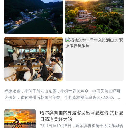
福建永泰，坐落于戴云山东麓，坐拥世界长寿乡、中国天然氧吧两
大殊荣，素有福州后花园的美誉。全县森林覆盖率高达72.28%，林
海连绵叠翠，溪涧澄澈环绕，全域负氧离子充沛。
哈尔滨向国内外游客发出盛夏邀请 共赴夏
日清凉美好之约
7月1日至10月8日，哈尔滨将实施十大文旅融合