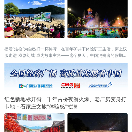
覆盖羽毛球主流竞赛组别，为
提着“油枪”为自己打一杯鲜啤，在百年矿井下体验矿工生活，穿上汉
服走进“戏剧幻城”成为故事主角——这个夏天，中国消费者的假期打
开方式正在被彻底重写。2026年暑期，一场从“买商品”到“买体验”、
从“打卡式”到“入戏式”的消费变革席卷全国。文旅部启动的全国暑期
文旅消费季，各地落地超3万场特色活动、发放4.5亿元文旅补贴；
国务院近期批复的《扩大消费“十五五”规划》更明确
红色新地标开街、千年古桥夜游火爆、老厂房变身打
卡地 - 石家庄文旅“体验感”拉满