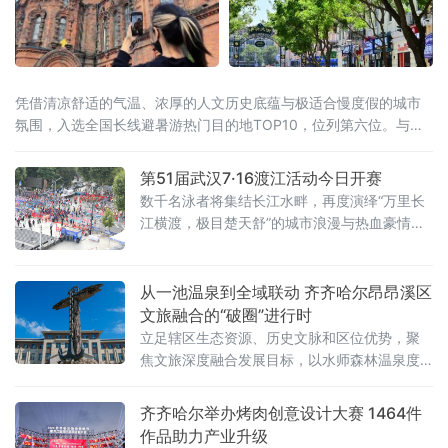
凭借清凉舒适的气温、浓厚的人文历史底蕴与极适合慢度假的城市
氛围，入选全国长线避暑游热门目的地TOP10，位列第六位。与此
同时，同省漠河市跻身全国避暑热门县域前十。黑龙江“一城一县”双
双上榜，让“避暑胜地·清凉龙江”的品牌在这个夏天格外耀眼。“天然
第51届武汉7·16渡江活动今日开赛
空调”是最硬核的底牌当全国多地持续“炙烤”模式，哈尔滨的清凉堪
数千名泳者将集结长江水畔，再度演绎“万里长
称
江横渡，极目楚天舒”的城市浪漫与热血豪情。
渡江活动遵循以往惯例，分为个人抢渡长江挑
战赛和群众方队横渡两个项目，兼顾专业竞技
性与全民参与性。参赛选手均在武昌汉阳门1号
从一池温泉到全域联动 齐齐哈尔昂昂溪区
明口码头下水，个人抢渡长江挑战赛至汉阳南
文旅融合的“破圈”进行时
岸嘴起水，全程游程约1800米，经过十
立足辖区生态资源、历史文脉和区位优势，聚
焦文旅深度融合发展目标，以水师森林温泉度
假区核心业态为突破口，整合生态休闲、体育
赛事、涉外交流、历史街区、文物遗址多元文
齐齐哈尔举办烤肉创意设计大赛 1464件
旅资源，破除单点运营、季节受限、业态分散
作品助力产业升级
发展瓶颈，探索特色化、全季节、全域化文旅