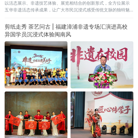
以活态展示、非遗技艺体验、展览相结合的创新形式，全方位展示
五华非遗活态传承成果，让广大市民沉浸式感受传统文脉的独特魅
力与时代新生。
剪纸走秀 茶艺问古 | 福建漳浦非遗专场汇演进高校
异国学员沉浸式体验闽南风