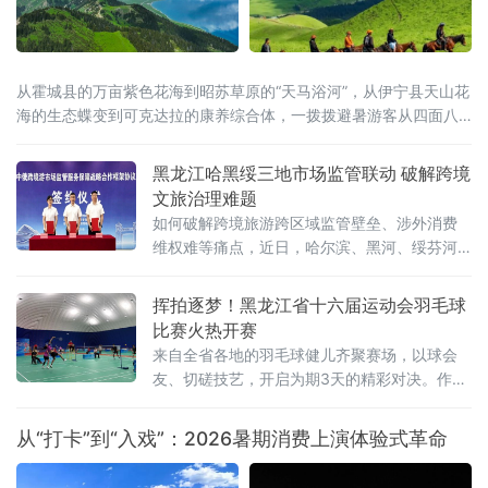
从霍城县的万亩紫色花海到昭苏草原的“天马浴河”，从伊宁县天山花
海的生态蝶变到可克达拉的康养综合体，一拨拨避暑游客从四面八
方涌入这片“中亚湿岛”，在绿水青山间慢下来、住下来。
黑龙江哈黑绥三地市场监管联动 破解跨境
文旅治理难题
如何破解跨境旅游跨区域监管壁垒、涉外消费
维权难等痛点，近日，哈尔滨、黑河、绥芬河
三地市场监管部门共同签订中俄跨境游高质量
发展战略合作框架协议，这标志着哈黑绥三地
挥拍逐梦！黑龙江省十六届运动会羽毛球
跨境旅游市场监管一体化协同共治机制正式落
比赛火热开赛
地。此举跨区域监管合作，重在立足黑龙江对
来自全省各地的羽毛球健儿齐聚赛场，以球会
俄开放优势、破解跨境文旅治理难题的创新实
友、切磋技艺，开启为期3天的精彩对决。作为
践，有效填补了跨境旅游协同监管空白。据介
黑龙江省运会经典竞技项目，本次羽毛球赛事
绍，本次以“优势互补
赛程紧凑、看点十足。据了解，比赛共设置
从“打卡”到“入戏”：2026暑期消费上演体验式革命
男、女团体和混合双打、男子双打、女子双
打、男子单打、女子单打七大竞赛项目，全面