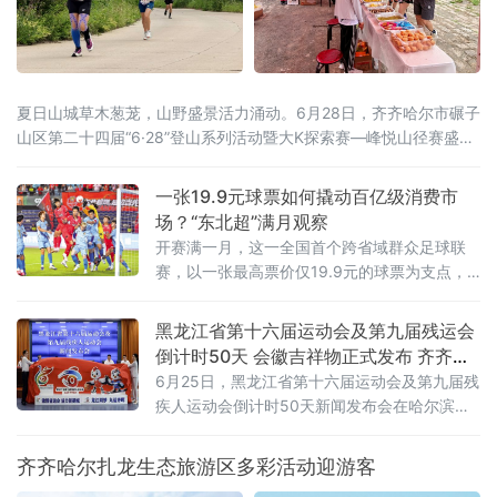
夏日山城草木葱茏，山野盛景活力涌动。6月28日，齐齐哈尔市碾子
山区第二十四届“6·28”登山系列活动暨大K探索赛—峰悦山径赛盛大
开启。本届活动由齐齐哈尔市碾子山区人民政府主办，齐齐哈尔市
文广旅游局、市体育局、市融媒体中心鼎力支持，区文广旅游局、
一张19.9元球票如何撬动百亿级消费市
齐齐哈尔圣金旅游发展有限公司承办，辽宁维思天品体育发展有限
场？“东北超”满月观察
公司专业运营。二十四年
开赛满一月，这一全国首个跨省域群众足球联
赛，以一张最高票价仅19.9元的球票为支点，
撬动了区域文旅消费的“超”级热度。“票根经
济”：一张球票变成“旅行通行证”“东北超”是全国
黑龙江省第十六届运动会及第九届残运会
首个由辽吉黑蒙联合主办的群众足球赛事，沈
倒计时50天 会徽吉祥物正式发布 齐齐哈
阳、大
尔时隔26年再迎省级顶级赛事
6月25日，黑龙江省第十六届运动会及第九届残
疾人运动会倒计时50天新闻发布会在哈尔滨举
行。会上正式揭晓本届省运会、省残运会会徽
与吉祥物，并通报赛事筹备、竞赛组织、服务
齐齐哈尔扎龙生态旅游区多彩活动迎游客
保障及文体旅融合等重点工作，标志着全省规