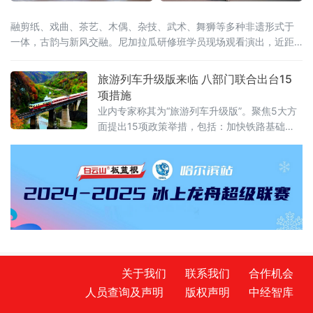
融剪纸、戏曲、茶艺、木偶、杂技、武术、舞狮等多种非遗形式于
一体，古韵与新风交融。尼加拉瓜研修班学员现场观看演出，近距
离感受中华非遗的深厚底蕴，沉浸式体验闽南民俗文化。
旅游列车升级版来临 八部门联合出台15
项措施
业内专家称其为“旅游列车升级版”。聚焦5大方
面提出15项政策举措，包括：加快铁路基础设
施旅游化改造、丰富铁路旅游产品体系、提升
铁路旅游服务水平、加强铁路旅游运行保障、
强化政策保障支持，旨在推动铁路与旅游深度
融合发展、相互赋能，释放铁路旅游消费潜
力，更好满足人民群众美好生活需要
关于我们
联系我们
合作机会
人员查询及声明
版权声明
中经智库