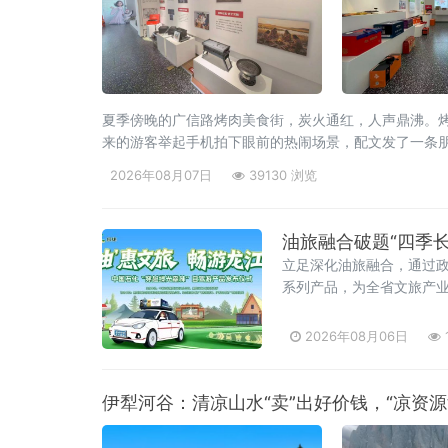
夏季傍晚的广信路烤肉美食街，炭火通红，人声鼎沸。
来的游客举起手机拍下眼前的热闹场景，配文发了一条朋
为这炉百年炭火注入的全新内涵。齐齐哈尔烤肉的历史
2026年08月07日
39130 浏览
油旅融合破题“四季
立足深化油旅融合，通过
系列产品，为全省文旅产
孙维跃、副总经理高鹏，
2026年08月06日
伊犁河谷：清凉山水“卖”出好价钱，“凉资源”