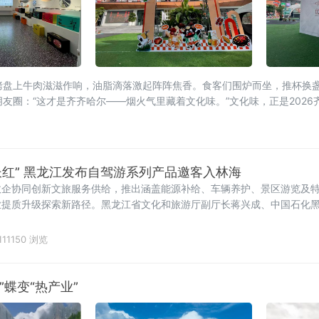
烤盘上牛肉滋滋作响，油脂滴落激起阵阵焦香。食客们围炉而坐，推杯换
友圈：“这才是齐齐哈尔——烟火气里藏着文化味。”文化味，正是2026
，可追溯至新石器时代嫩江
长红” 黑龙江发布自驾游系列产品邀客入林海
政企协同创新文旅服务供给，推出涵盖能源补给、车辆养护、景区游览及
业提质升级探索新路径。黑龙江省文化和旅游厅副厅长蒋兴成、中国石化
哈尔滨市文化广电和旅
111150 浏览
蝶变“热产业”