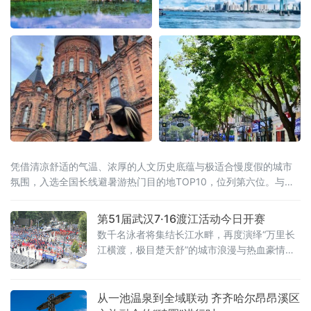
凭借清凉舒适的气温、浓厚的人文历史底蕴与极适合慢度假的城市
氛围，入选全国长线避暑游热门目的地TOP10，位列第六位。与此
同时，同省漠河市跻身全国避暑热门县域前十。黑龙江“一城一县”双
双上榜，让“避暑胜地·清凉龙江”的品牌在这个夏天格外耀眼。“天然
第51届武汉7·16渡江活动今日开赛
空调”是最硬核的底牌当全国多地持续“炙烤”模式，哈尔滨的清凉堪
数千名泳者将集结长江水畔，再度演绎“万里长
称
江横渡，极目楚天舒”的城市浪漫与热血豪情。
渡江活动遵循以往惯例，分为个人抢渡长江挑
战赛和群众方队横渡两个项目，兼顾专业竞技
性与全民参与性。参赛选手均在武昌汉阳门1号
从一池温泉到全域联动 齐齐哈尔昂昂溪区
明口码头下水，个人抢渡长江挑战赛至汉阳南