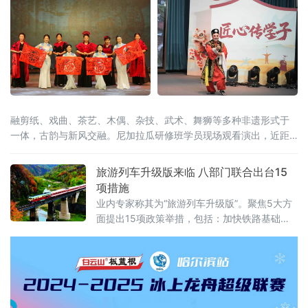
融剪纸、戏曲、茶艺、木偶、杂技、武术、舞狮等多种非遗形式于
一体，古韵与新风交融。尼加拉瓜研修班学员现场观看演出，近距
离感受中华非遗的深厚底蕴，沉浸式体验闽南民俗文化。
旅游列车升级版来临 八部门联合出台15
项措施
业内专家称其为“旅游列车升级版”。聚焦5大方
面提出15项政策举措，包括：加快铁路基础设
施旅游化改造、丰富铁路旅游产品体系、提升
铁路旅游服务水平、加强铁路旅游运行保障、
强化政策保障支持，旨在推动铁路与旅游深度
融合发展、相互赋能，释放铁路旅游消费潜
力，更好满足人民群众美好生活需要