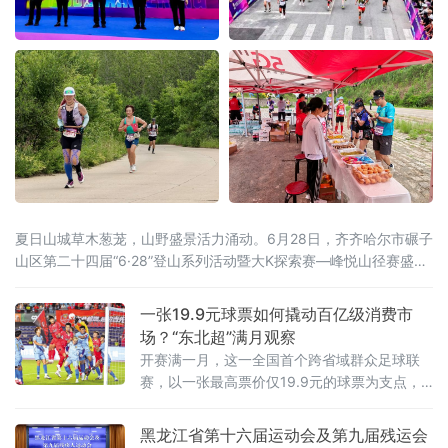
夏日山城草木葱茏，山野盛景活力涌动。6月28日，齐齐哈尔市碾子
山区第二十四届“6·28”登山系列活动暨大K探索赛—峰悦山径赛盛大
开启。本届活动由齐齐哈尔市碾子山区人民政府主办，齐齐哈尔市
文广旅游局、市体育局、市融媒体中心鼎力支持，区文广旅游局、
一张19.9元球票如何撬动百亿级消费市
齐齐哈尔圣金旅游发展有限公司承办，辽宁维思天品体育发展有限
场？“东北超”满月观察
公司专业运营。二十四年
开赛满一月，这一全国首个跨省域群众足球联
赛，以一张最高票价仅19.9元的球票为支点，
撬动了区域文旅消费的“超”级热度。“票根经
济”：一张球票变成“旅行通行证”“东北超”是全国
黑龙江省第十六届运动会及第九届残运会
首个由辽吉黑蒙联合主办的群众足球赛事，沈