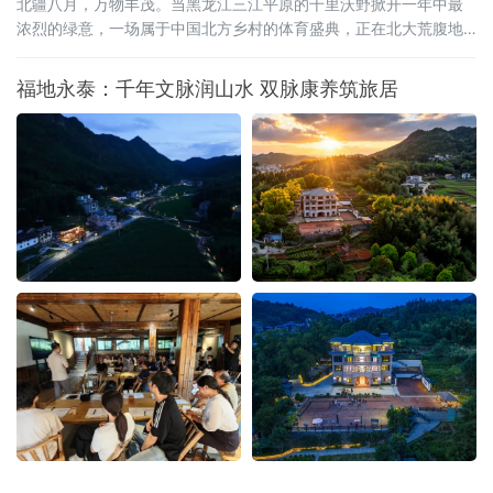
北疆八月，万物丰茂。当黑龙江三江平原的千里沃野掀开一年中最
浓烈的绿意，一场属于中国北方乡村的体育盛典，正在北大荒腹地
蓄势待发。2026年8月15日至20日，全国和美乡村篮球大赛（村
BA）北部大区赛，将在黑龙江省宝清县燃情启幕。这是村BA大区赛
福地永泰：千年文脉润山水 双脉康养筑旅居
的炽热季风首次吹度山海关，深入广袤的东北粮仓。届时，来自北
京、天津、河北、山西、内蒙古、辽宁、吉林、山东、新疆、黑龙
江等北部十省区的