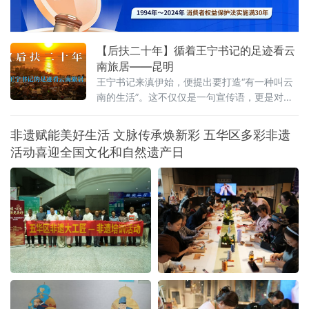
【后扶二十年】循着王宁书记的足迹看云
南旅居——昆明
王宁书记来滇伊始，便提出要打造“有一种叫云
南的生活”。这不仅仅是一句宣传语，更是对这
片土地深沉的期许。从前，我们以为那是远方
客栈的风铃，是滤镜下的云卷云舒。直到我循
非遗赋能美好生活 文脉传承焕新彩 五华区多彩非遗
着王宁书记的足迹，走进昆明那些因水而迁、
活动喜迎全国文化和自然遗产日
因水而兴的土地，才读懂其深意：云南的生
活，不仅是造物主的偏爱，更是奋斗者的烟
火。一、有一种叫云南的生活，从心出发这