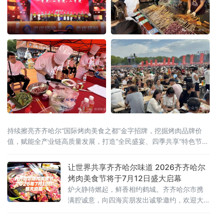
持续擦亮齐齐哈尔“国际烤肉美食之都”金字招牌，挖掘烤肉品牌价
值，赋能全产业链高质量发展，打造“全民盛宴、四季共享”特色节庆
IP，联动国内外行业资源
让世界共享齐齐哈尔味道 2026齐齐哈尔
烤肉美食节将于7月12日盛大启幕
炉火静待燃起，鲜香相约鹤城。齐齐哈尔市携
满腔诚意，向四海宾朋发出诚挚邀约，欢迎大
家走进“国际烤肉美食之都”，于氤氲烟火间品尝