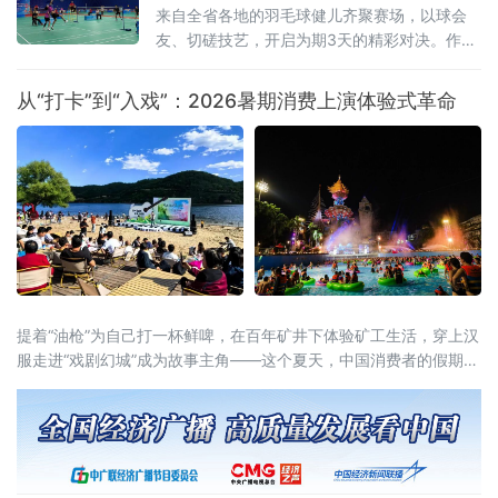
地。此举跨区域监管合作，重在立足黑龙江对
来自全省各地的羽毛球健儿齐聚赛场，以球会
俄开放优势、破解跨境文旅治理难题的创新实
友、切磋技艺，开启为期3天的精彩对决。作为
践，有效填补了跨境旅游协同监管空白。据介
黑龙江省运会经典竞技项目，本次羽毛球赛事
绍，本次以“优势互补
赛程紧凑、看点十足。据了解，比赛共设置
从“打卡”到“入戏”：2026暑期消费上演体验式革命
男、女团体和混合双打、男子双打、女子双
打、男子单打、女子单打七大竞赛项目，全面
覆盖羽毛球主流竞赛组别，为
提着“油枪”为自己打一杯鲜啤，在百年矿井下体验矿工生活，穿上汉
服走进“戏剧幻城”成为故事主角——这个夏天，中国消费者的假期打
开方式正在被彻底重写。2026年暑期，一场从“买商品”到“买体验”、
从“打卡式”到“入戏式”的消费变革席卷全国。文旅部启动的全国暑期
文旅消费季，各地落地超3万场特色活动、发放4.5亿元文旅补贴；
国务院近期批复的《扩大消费“十五五”规划》更明确