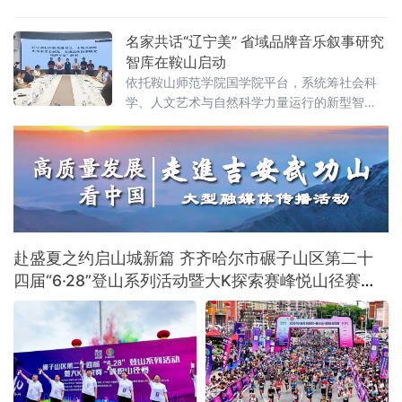
名家共话“辽宁美” 省域品牌音乐叙事研究
智库在鞍山启动
依托鞍山师范学院国学院平台，系统筹社会科
学、人文艺术与自然科学力量运行的新型智
库，未来将重点攻坚音乐叙事基础理论体系，
围绕新大众文艺、古典音乐、传统文化、地域
文化及诵读传播五大方向深耕细作，着力补齐
国内音乐叙事系统化研究短板，形成有组织科
研模式。
赴盛夏之约启山城新篇 齐齐哈尔市碾子山区第二十
四届“6·28”登山系列活动暨大K探索赛峰悦山径赛激
情开赛