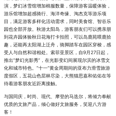
演，梦幻冰雪馆增加棉服数量，保障游客温暖体验，
游乐馆增加超感骑行、海洋奇缘、淘杰克等游乐项
目，满足游客多样化活动需求，同时美食馆、智谷乐
园也全部开放。秋游太阳岛，游客朋友们可以携亲朋
到花卉园体验秋日花海打卡拍照，可以岛鹿苑喂鹿拾
趣，还能再太阳湖上泛舟，骑脚踏车在园区穿梭，感
受人与自然和谐相处。索菲亚景区，自9月27日起，
推出“梦幻光影秀”，在光影变幻间展现尔滨的冰雪文
化和城市特色。“十一”黄金周期间的亚布力滑雪旅游
度假区，五花山色层林尽染，大熊猫思嘉和佑佑在等
待着游客朋友近距离接触。
与国同庆，时尚、现代、摩登的马迭尔，将倾力奉献
优质的文旅产品，倾心做好文旅服务，笑迎八方游
客！