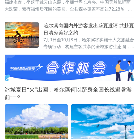
福建永泰，坐落于戴云山东麓，坐拥世界长寿乡、中国天然氧吧两
大殊荣，素有福州后花园的美誉。全县森林覆盖率高达72.28%，林
海连绵叠翠，溪涧澄澈环绕，全域负氧离子充沛。
哈尔滨向国内外游客发出盛夏邀请 共赴夏
日清凉美好之约
7月1日至10月8日，哈尔滨将实施十大文旅融合
专项行动，构建主客共享的全域旅游生态圈，
让大家尽享“最北、最美、最清凉”的夏日盛宴。
冰城夏日“火”出圈：哈尔滨何以跻身全国长线避暑游
前十？