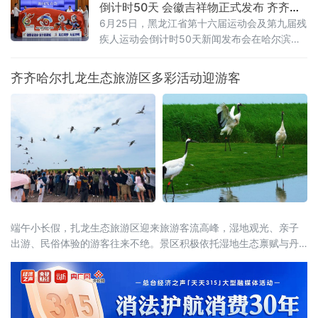
倒计时50天 会徽吉祥物正式发布 齐齐哈
阳、大
尔时隔26年再迎省级顶级赛事
6月25日，黑龙江省第十六届运动会及第九届残
疾人运动会倒计时50天新闻发布会在哈尔滨举
行。会上正式揭晓本届省运会、省残运会会徽
与吉祥物，并通报赛事筹备、竞赛组织、服务
齐齐哈尔扎龙生态旅游区多彩活动迎游客
保障及文体旅融合等重点工作，标志着全省规
模最大的综合性体育盛会全面进入决战冲刺阶
段。齐齐哈尔时隔26年再度承办省级顶级赛
事，将以“简约、安全、精彩、独具特色”为目
标，倾力呈现一
端午小长假，扎龙生态旅游区迎来旅游客流高峰，湿地观光、亲子
出游、民俗体验的游客往来不绝。景区积极依托湿地生态禀赋与丹
顶鹤文旅IP，将端午传统民俗与生态旅游巧妙融合，推出一系列特
色主题活动。才艺展演舞台上，游客踊跃登台互动，香包手工制作
区大家选用艾草、白芷等药材亲手缝制端午香囊，趣味知识问答、
投壶、射五毒等民俗游戏热闹开启。游客在观