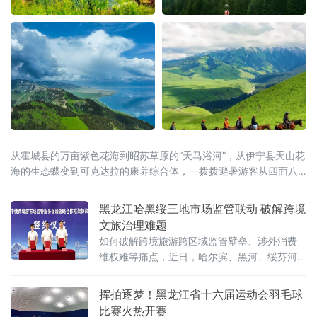
从霍城县的万亩紫色花海到昭苏草原的“天马浴河”，从伊宁县天山花
海的生态蝶变到可克达拉的康养综合体，一拨拨避暑游客从四面八
方涌入这片“中亚湿岛”，在绿水青山间慢下来、住下来。
黑龙江哈黑绥三地市场监管联动 破解跨境
文旅治理难题
如何破解跨境旅游跨区域监管壁垒、涉外消费
维权难等痛点，近日，哈尔滨、黑河、绥芬河
三地市场监管部门共同签订中俄跨境游高质量
发展战略合作框架协议，这标志着哈黑绥三地
挥拍逐梦！黑龙江省十六届运动会羽毛球
跨境旅游市场监管一体化协同共治机制正式落
比赛火热开赛