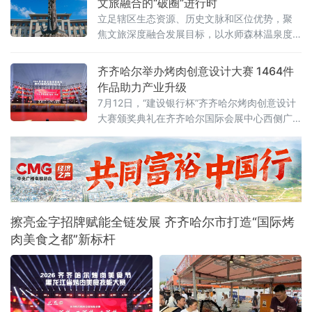
文旅融合的“破圈”进行时
岸嘴起水，全程游程约1800米，经过十
立足辖区生态资源、历史文脉和区位优势，聚
焦文旅深度融合发展目标，以水师森林温泉度
假区核心业态为突破口，整合生态休闲、体育
赛事、涉外交流、历史街区、文物遗址多元文
齐齐哈尔举办烤肉创意设计大赛 1464件
旅资源，破除单点运营、季节受限、业态分散
作品助力产业升级
发展瓶颈，探索特色化、全季节、全域化文旅
7月12日，“建设银行杯”齐齐哈尔烤肉创意设计
融合发展新路径，推动辖区文旅产业从单点景
大赛颁奖典礼在齐齐哈尔国际会展中心西侧广
区提质向全域业态联动升级，激活区域文
场举行。大赛以“鹤城烟火·齐聚创意”为主题，
共收到有效参赛作品1464件，旨在通过创意设
计赋能烤肉产业，推动本土品牌提质升级。地
方有关部门负责人、高校师生、设计从业者、
餐饮企业代表及媒体记者参加典礼，共同见证
优秀设计作品颁奖，并围绕创意成果的产业转
擦亮金字招牌赋能全链发展 齐齐哈尔市打造“国际烤
化展开交
肉美食之都”新标杆