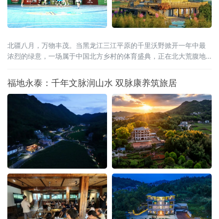
北疆八月，万物丰茂。当黑龙江三江平原的千里沃野掀开一年中最
浓烈的绿意，一场属于中国北方乡村的体育盛典，正在北大荒腹地
蓄势待发。2026年8月15日至20日，全国和美乡村篮球大赛（村
BA）北部大区赛，将在黑龙江省宝清县燃情启幕。这是村BA大区赛
福地永泰：千年文脉润山水 双脉康养筑旅居
的炽热季风首次吹度山海关，深入广袤的东北粮仓。届时，来自北
京、天津、河北、山西、内蒙古、辽宁、吉林、山东、新疆、黑龙
江等北部十省区的