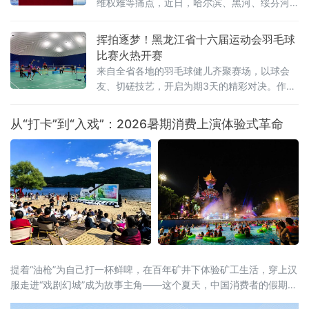
维权难等痛点，近日，哈尔滨、黑河、绥芬河
三地市场监管部门共同签订中俄跨境游高质量
发展战略合作框架协议，这标志着哈黑绥三地
挥拍逐梦！黑龙江省十六届运动会羽毛球
跨境旅游市场监管一体化协同共治机制正式落
比赛火热开赛
地。此举跨区域监管合作，重在立足黑龙江对
来自全省各地的羽毛球健儿齐聚赛场，以球会
俄开放优势、破解跨境文旅治理难题的创新实
友、切磋技艺，开启为期3天的精彩对决。作为
践，有效填补了跨境旅游协同监管空白。据介
黑龙江省运会经典竞技项目，本次羽毛球赛事
绍，本次以“优势互补
赛程紧凑、看点十足。据了解，比赛共设置
从“打卡”到“入戏”：2026暑期消费上演体验式革命
男、女团体和混合双打、男子双打、女子双
打、男子单打、女子单打七大竞赛项目，全面
覆盖羽毛球主流竞赛组别，为
提着“油枪”为自己打一杯鲜啤，在百年矿井下体验矿工生活，穿上汉
服走进“戏剧幻城”成为故事主角——这个夏天，中国消费者的假期打
开方式正在被彻底重写。2026年暑期，一场从“买商品”到“买体验”、