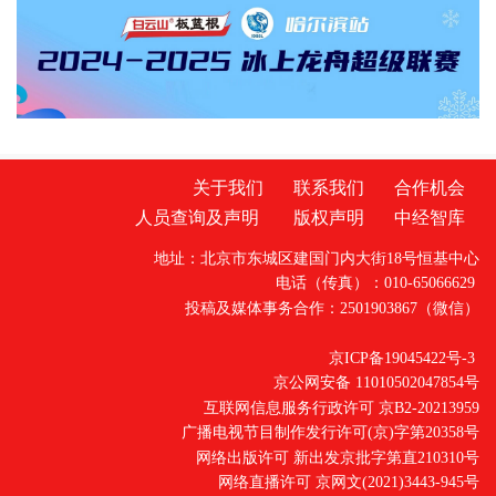
铁路旅游服务水平、加强铁路旅游运行保障、
强化政策保障支持，旨在推动铁路与旅游深度
融合发展、相互赋能，释放铁路旅游消费潜
力，更好满足人民群众美好生活需要
关于我们
联系我们
合作机会
人员查询及声明
版权声明
中经智库
地址：北京市东城区建国门内大街18号恒基中心
电话（传真）：010-65066629
投稿及媒体事务合作：2501903867（微信）
京ICP备19045422号-3
京公网安备 11010502047854号
互联网信息服务行政许可 京B2-20213959
广播电视节目制作发行许可(京)字第20358号
网络出版许可 新出发京批字第直210310号
网络直播许可 京网文(2021)3443-945号