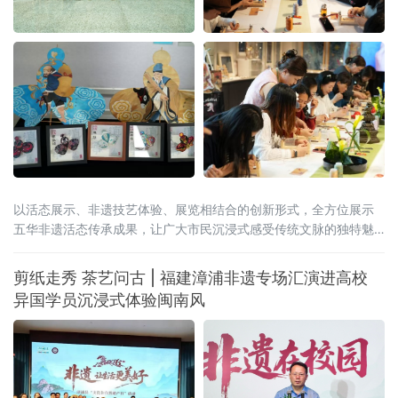
以活态展示、非遗技艺体验、展览相结合的创新形式，全方位展示
五华非遗活态传承成果，让广大市民沉浸式感受传统文脉的独特魅
力与时代新生。
剪纸走秀 茶艺问古 | 福建漳浦非遗专场汇演进高校
异国学员沉浸式体验闽南风