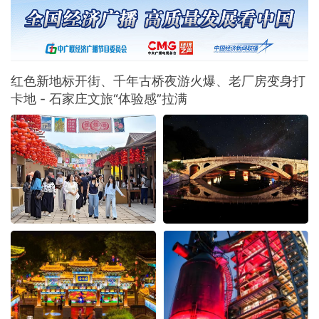
从“打卡式”到“入戏式”的消费变革席卷全国。文旅部启动的全国暑期
文旅消费季，各地落地超3万场特色活动、发放4.5亿元文旅补贴；
国务院近期批复的《扩大消费“十五五”规划》更明确
红色新地标开街、千年古桥夜游火爆、老厂房变身打
卡地 - 石家庄文旅“体验感”拉满