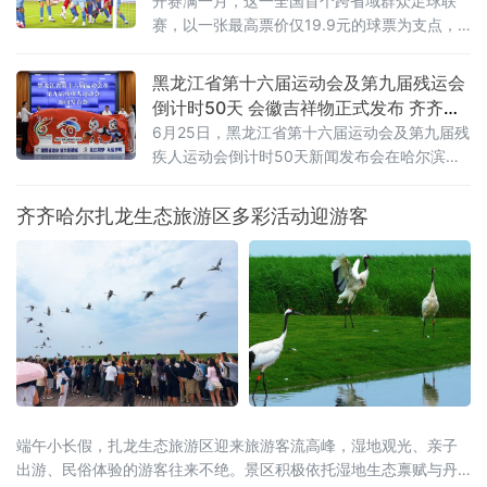
开赛满一月，这一全国首个跨省域群众足球联
赛，以一张最高票价仅19.9元的球票为支点，
撬动了区域文旅消费的“超”级热度。“票根经
济”：一张球票变成“旅行通行证”“东北超”是全国
黑龙江省第十六届运动会及第九届残运会
首个由辽吉黑蒙联合主办的群众足球赛事，沈
倒计时50天 会徽吉祥物正式发布 齐齐哈
阳、大
尔时隔26年再迎省级顶级赛事
6月25日，黑龙江省第十六届运动会及第九届残
疾人运动会倒计时50天新闻发布会在哈尔滨举
行。会上正式揭晓本届省运会、省残运会会徽
与吉祥物，并通报赛事筹备、竞赛组织、服务
齐齐哈尔扎龙生态旅游区多彩活动迎游客
保障及文体旅融合等重点工作，标志着全省规
模最大的综合性体育盛会全面进入决战冲刺阶
段。齐齐哈尔时隔26年再度承办省级顶级赛
事，将以“简约、安全、精彩、独具特色”为目
标，倾力呈现一
端午小长假，扎龙生态旅游区迎来旅游客流高峰，湿地观光、亲子
出游、民俗体验的游客往来不绝。景区积极依托湿地生态禀赋与丹