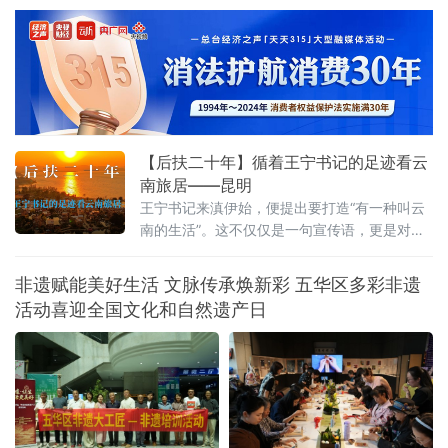
顶鹤文旅IP，将端午传统民俗与生态旅游巧妙融合，推出一系列特
色主题活动。才艺展演舞台上，游客踊跃登台互动，香包手工制作
区大家选用艾草、白芷等药材亲手缝制端午香囊，趣味知识问答、
投壶、射五毒等民俗游戏热闹开启。游客在观
【后扶二十年】循着王宁书记的足迹看云
南旅居——昆明
王宁书记来滇伊始，便提出要打造“有一种叫云
南的生活”。这不仅仅是一句宣传语，更是对这
片土地深沉的期许。从前，我们以为那是远方
客栈的风铃，是滤镜下的云卷云舒。直到我循
非遗赋能美好生活 文脉传承焕新彩 五华区多彩非遗
着王宁书记的足迹，走进昆明那些因水而迁、
活动喜迎全国文化和自然遗产日
因水而兴的土地，才读懂其深意：云南的生
活，不仅是造物主的偏爱，更是奋斗者的烟
火。一、有一种叫云南的生活，从心出发这