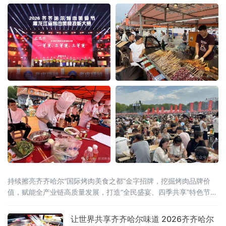
持续擦亮齐齐哈尔“国际烤肉美食之都”金字招牌，挖掘烤肉品牌价
值，赋能全产业链高质量发展，打造“全民盛宴、四季共享”特色节庆
IP，联动国内外行业资源
让世界共享齐齐哈尔味道 2026齐齐哈尔