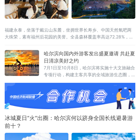
福建永泰，坐落于戴云山东麓，坐拥世界长寿乡、中国天然氧吧两
大殊荣，素有福州后花园的美誉。全县森林覆盖率高达72.28%，林
海连绵叠翠，溪涧澄澈环绕，全域负氧离子充沛。
哈尔滨向国内外游客发出盛夏邀请 共赴夏
日清凉美好之约
7月1日至10月8日，哈尔滨将实施十大文旅融合
专项行动，构建主客共享的全域旅游生态圈，
让大家尽享“最北、最美、最清凉”的夏日盛宴。
冰城夏日“火”出圈：哈尔滨何以跻身全国长线避暑游
前十？