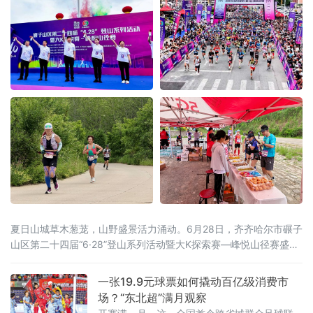
夏日山城草木葱茏，山野盛景活力涌动。6月28日，齐齐哈尔市碾子
山区第二十四届“6·28”登山系列活动暨大K探索赛—峰悦山径赛盛大
开启。本届活动由齐齐哈尔市碾子山区人民政府主办，齐齐哈尔市
文广旅游局、市体育局、市融媒体中心鼎力支持，区文广旅游局、
一张19.9元球票如何撬动百亿级消费市
齐齐哈尔圣金旅游发展有限公司承办，辽宁维思天品体育发展有限
场？“东北超”满月观察
公司专业运营。二十四年