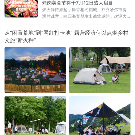
烤肉美食节将于7月12日盛大启幕
炉火静待燃起，鲜香相约鹤城。齐齐哈尔市携
满腔诚意，向四海宾朋发出诚挚邀约，欢迎大
家走进“国际烤肉美食之都”，于氤氲烟火间品尝
地道齐市烤肉，感受这座城市独有的市井韵味
从“闲置荒地”到“网红打卡地” 露营经济何以点燃乡村
与待客温情。
文旅“新火种”