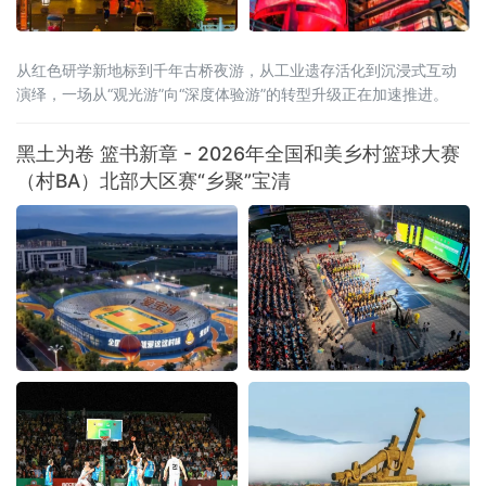
从红色研学新地标到千年古桥夜游，从工业遗存活化到沉浸式互动
演绎，一场从“观光游”向“深度体验游”的转型升级正在加速推进。
黑土为卷 篮书新章 - 2026年全国和美乡村篮球大赛
（村BA）北部大区赛“乡聚”宝清