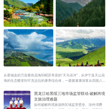
从霍城县的万亩紫色花海到昭苏草原的“天马浴河”，从伊宁县天山花
海的生态蝶变到可克达拉的康养综合体，一拨拨避暑游客从四面八
方涌入这片“中亚湿岛”，在绿水青山间慢下来、住下来。
黑龙江哈黑绥三地市场监管联动 破解跨境
文旅治理难题
如何破解跨境旅游跨区域监管壁垒、涉外消费