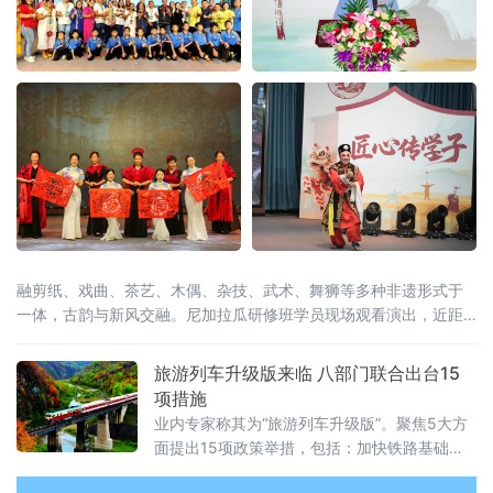
融剪纸、戏曲、茶艺、木偶、杂技、武术、舞狮等多种非遗形式于
一体，古韵与新风交融。尼加拉瓜研修班学员现场观看演出，近距
离感受中华非遗的深厚底蕴，沉浸式体验闽南民俗文化。
旅游列车升级版来临 八部门联合出台15
项措施
业内专家称其为“旅游列车升级版”。聚焦5大方
面提出15项政策举措，包括：加快铁路基础设
施旅游化改造、丰富铁路旅游产品体系、提升