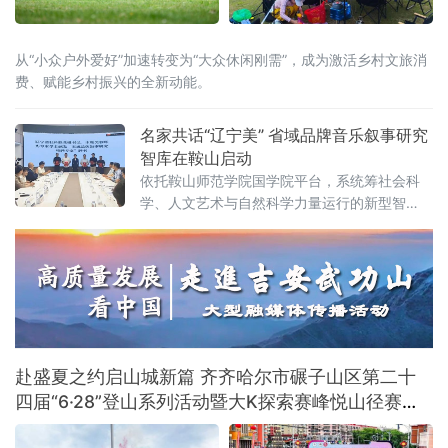
从“小众户外爱好”加速转变为“大众休闲刚需”，成为激活乡村文旅消
费、赋能乡村振兴的全新动能。
名家共话“辽宁美” 省域品牌音乐叙事研究
智库在鞍山启动
依托鞍山师范学院国学院平台，系统筹社会科
学、人文艺术与自然科学力量运行的新型智
库，未来将重点攻坚音乐叙事基础理论体系，
围绕新大众文艺、古典音乐、传统文化、地域
文化及诵读传播五大方向深耕细作，着力补齐
国内音乐叙事系统化研究短板，形成有组织科
研模式。
赴盛夏之约启山城新篇 齐齐哈尔市碾子山区第二十
四届“6·28”登山系列活动暨大K探索赛峰悦山径赛激
情开赛