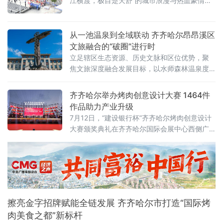
江横渡，极目楚天舒”的城市浪漫与热血豪情。
渡江活动遵循以往惯例，分为个人抢渡长江挑
战赛和群众方队横渡两个项目，兼顾专业竞技
性与全民参与性。参赛选手均在武昌汉阳门1号
从一池温泉到全域联动 齐齐哈尔昂昂溪区
明口码头下水，个人抢渡长江挑战赛至汉阳南
文旅融合的“破圈”进行时
岸嘴起水，全程游程约1800米，经过十
立足辖区生态资源、历史文脉和区位优势，聚
焦文旅深度融合发展目标，以水师森林温泉度
假区核心业态为突破口，整合生态休闲、体育
赛事、涉外交流、历史街区、文物遗址多元文
齐齐哈尔举办烤肉创意设计大赛 1464件
旅资源，破除单点运营、季节受限、业态分散
作品助力产业升级
发展瓶颈，探索特色化、全季节、全域化文旅
7月12日，“建设银行杯”齐齐哈尔烤肉创意设计
融合发展新路径，推动辖区文旅产业从单点景
大赛颁奖典礼在齐齐哈尔国际会展中心西侧广
区提质向全域业态联动升级，激活区域文
场举行。大赛以“鹤城烟火·齐聚创意”为主题，
共收到有效参赛作品1464件，旨在通过创意设
计赋能烤肉产业，推动本土品牌提质升级。地
方有关部门负责人、高校师生、设计从业者、
餐饮企业代表及媒体记者参加典礼，共同见证
优秀设计作品颁奖，并围绕创意成果的产业转
擦亮金字招牌赋能全链发展 齐齐哈尔市打造“国际烤
化展开交
肉美食之都”新标杆