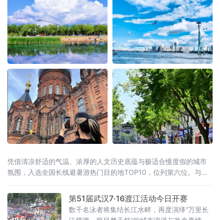
凭借清凉舒适的气温、浓厚的人文历史底蕴与极适合慢度假的城市
氛围，入选全国长线避暑游热门目的地TOP10，位列第六位。与此
同时，同省漠河市跻身全国避暑热门县域前十。黑龙江“一城一县”双
双上榜，让“避暑胜地·清凉龙江”的品牌在这个夏天格外耀眼。“天然
第51届武汉7·16渡江活动今日开赛
空调”是最硬核的底牌当全国多地持续“炙烤”模式，哈尔滨的清凉堪
数千名泳者将集结长江水畔，再度演绎“万里长
称