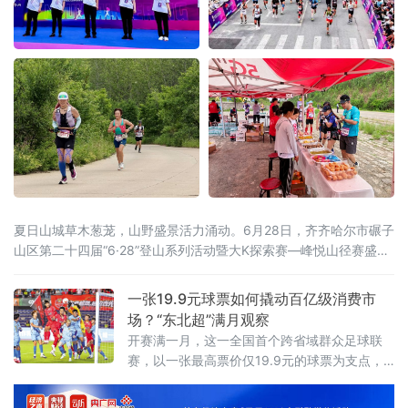
夏日山城草木葱茏，山野盛景活力涌动。6月28日，齐齐哈尔市碾子
山区第二十四届“6·28”登山系列活动暨大K探索赛—峰悦山径赛盛大
开启。本届活动由齐齐哈尔市碾子山区人民政府主办，齐齐哈尔市
文广旅游局、市体育局、市融媒体中心鼎力支持，区文广旅游局、
一张19.9元球票如何撬动百亿级消费市
齐齐哈尔圣金旅游发展有限公司承办，辽宁维思天品体育发展有限
场？“东北超”满月观察
公司专业运营。二十四年
开赛满一月，这一全国首个跨省域群众足球联
赛，以一张最高票价仅19.9元的球票为支点，
撬动了区域文旅消费的“超”级热度。“票根经
济”：一张球票变成“旅行通行证”“东北超”是全国