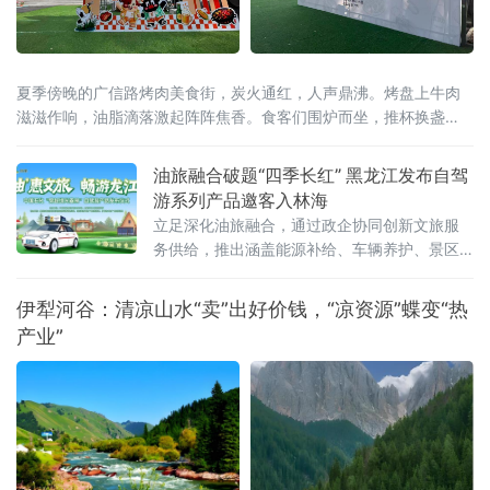
夏季傍晚的广信路烤肉美食街，炭火通红，人声鼎沸。烤盘上牛肉
滋滋作响，油脂滴落激起阵阵焦香。食客们围炉而坐，推杯换盏
间，一位从北京远道而来的游客举起手机拍下眼前的热闹场景，配
文发了一条朋友圈：“这才是齐齐哈尔——烟火气里藏着文化味。”文
油旅融合破题“四季长红” 黑龙江发布自驾
化味，正是2026齐齐哈尔烤肉美食节试图为这炉百年炭火注入的全
游系列产品邀客入林海
新内涵。齐齐哈尔烤肉的历史，可追溯至新石器时代嫩江
立足深化油旅融合，通过政企协同创新文旅服
务供给，推出涵盖能源补给、车辆养护、景区
游览及特色消费的一站式自驾游系列产品，为
全省文旅产业提质升级探索新路径。黑龙江省
伊犁河谷：清凉山水“卖”出好价钱，“凉资源”蝶变“热
文化和旅游厅副厅长蒋兴成、中国石化黑龙江
产业”
石油分公司总经理孙维跃、副总经理高鹏，哈
尔滨市文化广电和旅