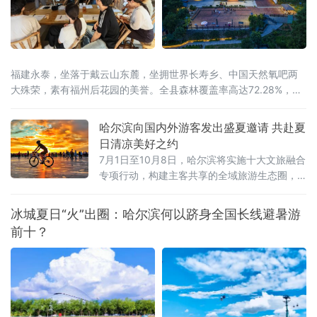
福建永泰，坐落于戴云山东麓，坐拥世界长寿乡、中国天然氧吧两
大殊荣，素有福州后花园的美誉。全县森林覆盖率高达72.28%，林
海连绵叠翠，溪涧澄澈环绕，全域负氧离子充沛。
哈尔滨向国内外游客发出盛夏邀请 共赴夏
日清凉美好之约
7月1日至10月8日，哈尔滨将实施十大文旅融合
专项行动，构建主客共享的全域旅游生态圈，
让大家尽享“最北、最美、最清凉”的夏日盛宴。
冰城夏日“火”出圈：哈尔滨何以跻身全国长线避暑游
前十？