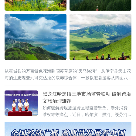
从霍城县的万亩紫色花海到昭苏草原的“天马浴河”，从伊宁县天山花
海的生态蝶变到可克达拉的康养综合体，一拨拨避暑游客从四面八
方涌入这片“中亚湿岛”，在绿水青山间慢下来、住下来。
黑龙江哈黑绥三地市场监管联动 破解跨境
文旅治理难题
如何破解跨境旅游跨区域监管壁垒、涉外消费
维权难等痛点，近日，哈尔滨、黑河、绥芬河
三地市场监管部门共同签订中俄跨境游高质量
发展战略合作框架协议，这标志着哈黑绥三地
跨境旅游市场监管一体化协同共治机制正式落