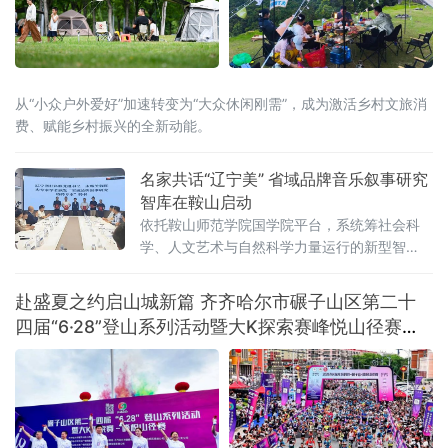
从“小众户外爱好”加速转变为“大众休闲刚需”，成为激活乡村文旅消
费、赋能乡村振兴的全新动能。
名家共话“辽宁美” 省域品牌音乐叙事研究
智库在鞍山启动
依托鞍山师范学院国学院平台，系统筹社会科
学、人文艺术与自然科学力量运行的新型智
库，未来将重点攻坚音乐叙事基础理论体系，
围绕新大众文艺、古典音乐、传统文化、地域
赴盛夏之约启山城新篇 齐齐哈尔市碾子山区第二十
文化及诵读传播五大方向深耕细作，着力补齐
四届“6·28”登山系列活动暨大K探索赛峰悦山径赛激
国内音乐叙事系统化研究短板，形成有组织科
情开赛
研模式。