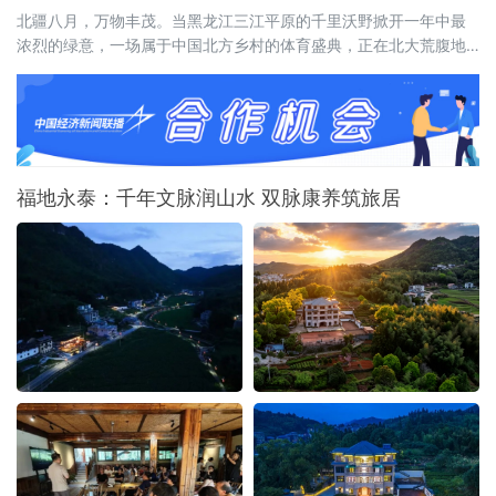
北疆八月，万物丰茂。当黑龙江三江平原的千里沃野掀开一年中最
浓烈的绿意，一场属于中国北方乡村的体育盛典，正在北大荒腹地
蓄势待发。2026年8月15日至20日，全国和美乡村篮球大赛（村
BA）北部大区赛，将在黑龙江省宝清县燃情启幕。这是村BA大区赛
的炽热季风首次吹度山海关，深入广袤的东北粮仓。届时，来自北
京、天津、河北、山西、内蒙古、辽宁、吉林、山东、新疆、黑龙
江等北部十省区的
福地永泰：千年文脉润山水 双脉康养筑旅居