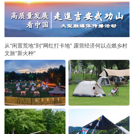
家走进“国际烤肉美食之都”，于氤氲烟火间品尝
地道齐市烤肉，感受这座城市独有的市井韵味
与待客温情。
从“闲置荒地”到“网红打卡地” 露营经济何以点燃乡村
文旅“新火种”