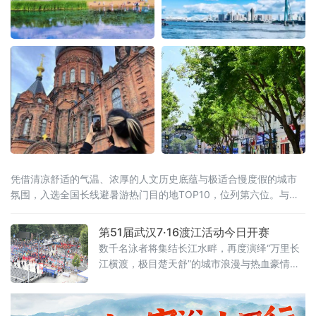
凭借清凉舒适的气温、浓厚的人文历史底蕴与极适合慢度假的城市
氛围，入选全国长线避暑游热门目的地TOP10，位列第六位。与此
同时，同省漠河市跻身全国避暑热门县域前十。黑龙江“一城一县”双
双上榜，让“避暑胜地·清凉龙江”的品牌在这个夏天格外耀眼。“天然
第51届武汉7·16渡江活动今日开赛
空调”是最硬核的底牌当全国多地持续“炙烤”模式，哈尔滨的清凉堪
数千名泳者将集结长江水畔，再度演绎“万里长
称
江横渡，极目楚天舒”的城市浪漫与热血豪情。
渡江活动遵循以往惯例，分为个人抢渡长江挑
战赛和群众方队横渡两个项目，兼顾专业竞技
性与全民参与性。参赛选手均在武昌汉阳门1号