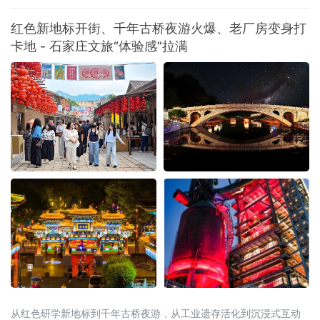
开方式正在被彻底重写。2026年暑期，一场从“买商品”到“买体验”、
从“打卡式”到“入戏式”的消费变革席卷全国。文旅部启动的全国暑期
红色新地标开街、千年古桥夜游火爆、老厂房变身打
文旅消费季，各地落地超3万场特色活动、发放4.5亿元文旅补贴；
卡地 - 石家庄文旅“体验感”拉满
国务院近期批复的《扩大消费“十五五”规划》更明确
从红色研学新地标到千年古桥夜游，从工业遗存活化到沉浸式互动