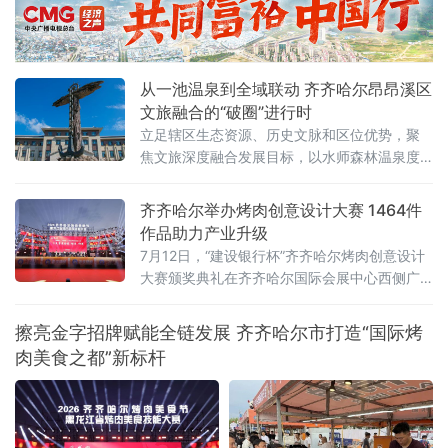
明口码头下水，个人抢渡长江挑战赛至汉阳南
岸嘴起水，全程游程约1800米，经过十
从一池温泉到全域联动 齐齐哈尔昂昂溪区
文旅融合的“破圈”进行时
立足辖区生态资源、历史文脉和区位优势，聚
焦文旅深度融合发展目标，以水师森林温泉度
假区核心业态为突破口，整合生态休闲、体育
赛事、涉外交流、历史街区、文物遗址多元文
齐齐哈尔举办烤肉创意设计大赛 1464件
旅资源，破除单点运营、季节受限、业态分散
作品助力产业升级
发展瓶颈，探索特色化、全季节、全域化文旅
7月12日，“建设银行杯”齐齐哈尔烤肉创意设计
融合发展新路径，推动辖区文旅产业从单点景
大赛颁奖典礼在齐齐哈尔国际会展中心西侧广
区提质向全域业态联动升级，激活区域文
场举行。大赛以“鹤城烟火·齐聚创意”为主题，
共收到有效参赛作品1464件，旨在通过创意设
擦亮金字招牌赋能全链发展 齐齐哈尔市打造“国际烤
计赋能烤肉产业，推动本土品牌提质升级。地
肉美食之都”新标杆
方有关部门负责人、高校师生、设计从业者、
餐饮企业代表及媒体记者参加典礼，共同见证
优秀设计作品颁奖，并围绕创意成果的产业转
化展开交