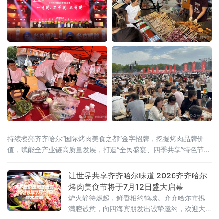
持续擦亮齐齐哈尔“国际烤肉美食之都”金字招牌，挖掘烤肉品牌价
值，赋能全产业链高质量发展，打造“全民盛宴、四季共享”特色节庆
IP，联动国内外行业资源
让世界共享齐齐哈尔味道 2026齐齐哈尔
烤肉美食节将于7月12日盛大启幕
炉火静待燃起，鲜香相约鹤城。齐齐哈尔市携
满腔诚意，向四海宾朋发出诚挚邀约，欢迎大