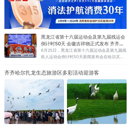
首个由辽吉黑蒙联合主办的群众足球赛事，沈
阳、大
黑龙江省第十六届运动会及第九届残运会
倒计时50天 会徽吉祥物正式发布 齐齐哈
尔时隔26年再迎省级顶级赛事
6月25日，黑龙江省第十六届运动会及第九届残
疾人运动会倒计时50天新闻发布会在哈尔滨举
行。会上正式揭晓本届省运会、省残运会会徽
与吉祥物，并通报赛事筹备、竞赛组织、服务
齐齐哈尔扎龙生态旅游区多彩活动迎游客
保障及文体旅融合等重点工作，标志着全省规
模最大的综合性体育盛会全面进入决战冲刺阶
段。齐齐哈尔时隔26年再度承办省级顶级赛
事，将以“简约、安全、精彩、独具特色”为目
标，倾力呈现一