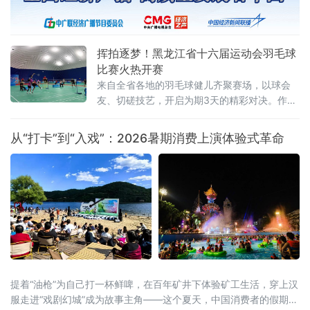
地。此举跨区域监管合作，重在立足黑龙江对
俄开放优势、破解跨境文旅治理难题的创新实
践，有效填补了跨境旅游协同监管空白。据介
挥拍逐梦！黑龙江省十六届运动会羽毛球
绍，本次以“优势互补
比赛火热开赛
来自全省各地的羽毛球健儿齐聚赛场，以球会
友、切磋技艺，开启为期3天的精彩对决。作为
黑龙江省运会经典竞技项目，本次羽毛球赛事
赛程紧凑、看点十足。据了解，比赛共设置
从“打卡”到“入戏”：2026暑期消费上演体验式革命
男、女团体和混合双打、男子双打、女子双
打、男子单打、女子单打七大竞赛项目，全面
覆盖羽毛球主流竞赛组别，为
提着“油枪”为自己打一杯鲜啤，在百年矿井下体验矿工生活，穿上汉
服走进“戏剧幻城”成为故事主角——这个夏天，中国消费者的假期打