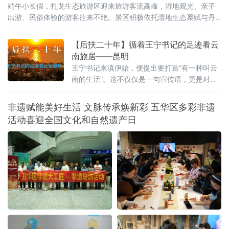
端午小长假，扎龙生态旅游区迎来旅游客流高峰，湿地观光、亲子
出游、民俗体验的游客往来不绝。景区积极依托湿地生态禀赋与丹
顶鹤文旅IP，将端午传统民俗与生态旅游巧妙融合，推出一系列特
色主题活动。才艺展演舞台上，游客踊跃登台互动，香包手工制作
【后扶二十年】循着王宁书记的足迹看云
区大家选用艾草、白芷等药材亲手缝制端午香囊，趣味知识问答、
南旅居——昆明
投壶、射五毒等民俗游戏热闹开启。游客在观
王宁书记来滇伊始，便提出要打造“有一种叫云
南的生活”。这不仅仅是一句宣传语，更是对这
片土地深沉的期许。从前，我们以为那是远方
客栈的风铃，是滤镜下的云卷云舒。直到我循
非遗赋能美好生活 文脉传承焕新彩 五华区多彩非遗
着王宁书记的足迹，走进昆明那些因水而迁、
活动喜迎全国文化和自然遗产日
因水而兴的土地，才读懂其深意：云南的生
活，不仅是造物主的偏爱，更是奋斗者的烟
火。一、有一种叫云南的生活，从心出发这