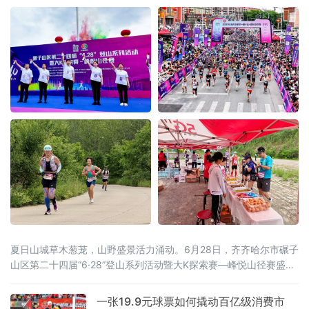
情开赛
研模式。
夏日山城草木葱茏，山野盛景活力涌动。6月28日，齐齐哈尔市碾子
山区第二十四届“6·28”登山系列活动暨大K探索赛—峰悦山径赛盛大
开启。本届活动由齐齐哈尔市碾子山区人民政府主办，齐齐哈尔市
文广旅游局、市体育局、市融媒体中心鼎力支持，区文广旅游局、
一张19.9元球票如何撬动百亿级消费市