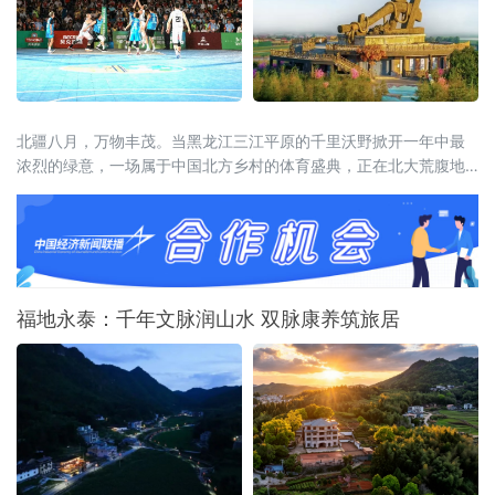
北疆八月，万物丰茂。当黑龙江三江平原的千里沃野掀开一年中最
浓烈的绿意，一场属于中国北方乡村的体育盛典，正在北大荒腹地
蓄势待发。2026年8月15日至20日，全国和美乡村篮球大赛（村
BA）北部大区赛，将在黑龙江省宝清县燃情启幕。这是村BA大区赛
的炽热季风首次吹度山海关，深入广袤的东北粮仓。届时，来自北
京、天津、河北、山西、内蒙古、辽宁、吉林、山东、新疆、黑龙
江等北部十省区的
福地永泰：千年文脉润山水 双脉康养筑旅居