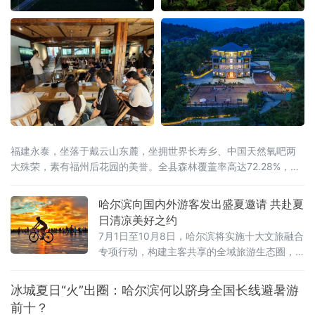
福建永泰，坐落于戴云山东麓，坐拥世界长寿乡、中国天然氧吧两
大殊荣，素有福州后花园的美誉。全县森林覆盖率高达72.28%，林
海连绵叠翠，溪涧澄澈环绕，全域负氧离子充沛。
哈尔滨向国内外游客发出盛夏邀请 共赴夏
日清凉美好之约
7月1日至10月8日，哈尔滨将实施十大文旅融合
专项行动，构建主客共享的全域旅游生态圈，
让大家尽享“最北、最美、最清凉”的夏日盛宴。
冰城夏日“火”出圈：哈尔滨何以跻身全国长线避暑游
前十？