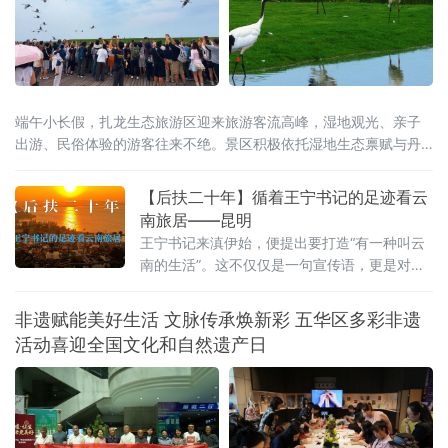
标，倾力呈现一
端午小长假，扎龙生态旅游区迎来旅游客流高峰，湿地观光、亲子
出游、民俗体验的游客往来不绝。景区积极依托湿地生态禀赋与丹
顶鹤文旅IP，将端午传统民俗与生态旅游巧妙融合，推出一系列特
色主题活动。才艺展演舞台上，游客踊跃登台互动，香包手工制作
【后扶二十年】循着王宁书记的足迹看云
区大家选用艾草、白芷等药材亲手缝制端午香囊，趣味知识问答、
南旅居——昆明
投壶、射五毒等民俗游戏热闹开启。游客在观
王宁书记来滇伊始，便提出要打造“有一种叫云
南的生活”。这不仅仅是一句宣传语，更是对这
片土地深沉的期许。从前，我们以为那是远方
客栈的风铃，是滤镜下的云卷云舒。直到我循
非遗赋能美好生活 文脉传承焕新彩 五华区多彩非遗
着王宁书记的足迹，走进昆明那些因水而迁、
活动喜迎全国文化和自然遗产日
因水而兴的土地，才读懂其深意：云南的生
活，不仅是造物主的偏爱，更是奋斗者的烟
火。一、有一种叫云南的生活，从心出发这