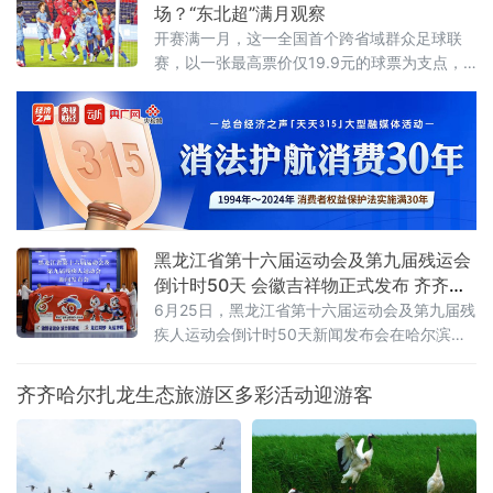
齐齐哈尔圣金旅游发展有限公司承办，辽宁维思天品体育发展有限
场？“东北超”满月观察
公司专业运营。二十四年
开赛满一月，这一全国首个跨省域群众足球联
赛，以一张最高票价仅19.9元的球票为支点，
撬动了区域文旅消费的“超”级热度。“票根经
济”：一张球票变成“旅行通行证”“东北超”是全国
首个由辽吉黑蒙联合主办的群众足球赛事，沈
阳、大
黑龙江省第十六届运动会及第九届残运会
倒计时50天 会徽吉祥物正式发布 齐齐哈
尔时隔26年再迎省级顶级赛事
6月25日，黑龙江省第十六届运动会及第九届残
疾人运动会倒计时50天新闻发布会在哈尔滨举
行。会上正式揭晓本届省运会、省残运会会徽
与吉祥物，并通报赛事筹备、竞赛组织、服务
齐齐哈尔扎龙生态旅游区多彩活动迎游客
保障及文体旅融合等重点工作，标志着全省规
模最大的综合性体育盛会全面进入决战冲刺阶
段。齐齐哈尔时隔26年再度承办省级顶级赛
事，将以“简约、安全、精彩、独具特色”为目