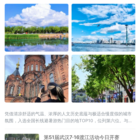
凭借清凉舒适的气温、浓厚的人文历史底蕴与极适合慢度假的城市
氛围，入选全国长线避暑游热门目的地TOP10，位列第六位。与此
同时，同省漠河市跻身全国避暑热门县域前十。黑龙江“一城一县”双
双上榜，让“避暑胜地·清凉龙江”的品牌在这个夏天格外耀眼。“天然
第51届武汉7·16渡江活动今日开赛