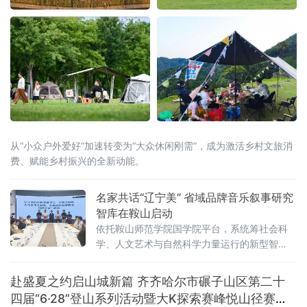
从“小众户外爱好”加速转变为“大众休闲刚需”，成为激活乡村文旅消
费、赋能乡村振兴的全新动能。
名家共话“辽宁美” 省域品牌音乐叙事研究
智库在鞍山启动
依托鞍山师范学院国学院平台，系统筹社会科
学、人文艺术与自然科学力量运行的新型智
库，未来将重点攻坚音乐叙事基础理论体系，
围绕新大众文艺、古典音乐、传统文化、地域
赴盛夏之约启山城新篇 齐齐哈尔市碾子山区第二十
文化及诵读传播五大方向深耕细作，着力补齐
四届“6·28”登山系列活动暨大K探索赛峰悦山径赛激
国内音乐叙事系统化研究短板，形成有组织科