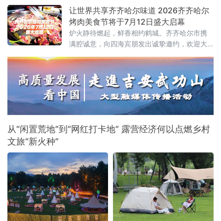
让世界共享齐齐哈尔味道 2026齐齐哈尔
烤肉美食节将于7月12日盛大启幕
炉火静待燃起，鲜香相约鹤城。齐齐哈尔市携
满腔诚意，向四海宾朋发出诚挚邀约，欢迎大
家走进“国际烤肉美食之都”，于氤氲烟火间品尝
地道齐市烤肉，感受这座城市独有的市井韵味
与待客温情。
从“闲置荒地”到“网红打卡地” 露营经济何以点燃乡村
文旅“新火种”