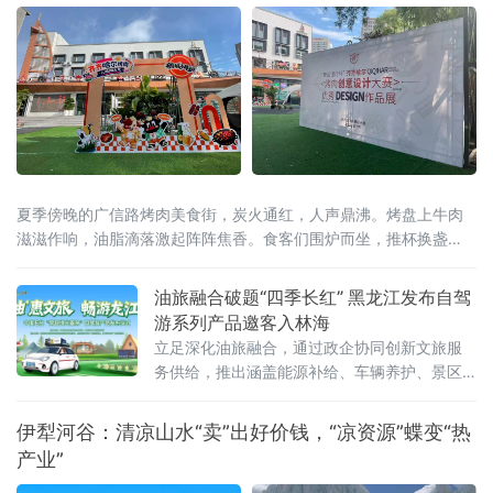
夏季傍晚的广信路烤肉美食街，炭火通红，人声鼎沸。烤盘上牛肉
滋滋作响，油脂滴落激起阵阵焦香。食客们围炉而坐，推杯换盏
间，一位从北京远道而来的游客举起手机拍下眼前的热闹场景，配
文发了一条朋友圈：“这才是齐齐哈尔——烟火气里藏着文化味。”文
油旅融合破题“四季长红” 黑龙江发布自驾
化味，正是2026齐齐哈尔烤肉美食节试图为这炉百年炭火注入的全
游系列产品邀客入林海
新内涵。齐齐哈尔烤肉的历史，可追溯至新石器时代嫩江
立足深化油旅融合，通过政企协同创新文旅服
务供给，推出涵盖能源补给、车辆养护、景区
游览及特色消费的一站式自驾游系列产品，为
全省文旅产业提质升级探索新路径。黑龙江省
伊犁河谷：清凉山水“卖”出好价钱，“凉资源”蝶变“热
文化和旅游厅副厅长蒋兴成、中国石化黑龙江
产业”
石油分公司总经理孙维跃、副总经理高鹏，哈
尔滨市文化广电和旅