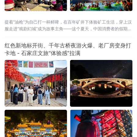
提着“油枪”为自己打一杯鲜啤，在百年矿井下体验矿工生活，穿上汉
服走进“戏剧幻城”成为故事主角——这个夏天，中国消费者的假期打
开方式正在被彻底重写。2026年暑期，一场从“买商品”到“买体验”、
从“打卡式”到“入戏式”的消费变革席卷全国。文旅部启动的全国暑期
红色新地标开街、千年古桥夜游火爆、老厂房变身打
文旅消费季，各地落地超3万场特色活动、发放4.5亿元文旅补贴；
卡地 - 石家庄文旅“体验感”拉满
国务院近期批复的《扩大消费“十五五”规划》更明确