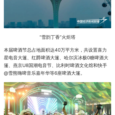
“雪韵丁香”火炬塔
本届啤酒节总占地面积达40万平方米，共设置喜力
星电音大篷、红爵啤酒大篷、哈尔滨冰极0糖啤酒大
篷、燕京U8国潮电音节、比利时啤酒文化馆和快手
@雪熊嗨啤音乐嘉年华等6座啤酒大篷。