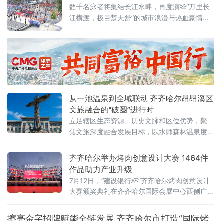
空调”是最硬核的底牌当全国多地持续“炙烤”模式，哈尔滨的清凉堪
数千名泳者将集结长江水畔，再度演绎“万里长
称
江横渡，极目楚天舒”的城市浪漫与热血豪情。
渡江活动遵循以往惯例，分为个人抢渡长江挑
战赛和群众方队横渡两个项目，兼顾专业竞技
性与全民参与性。参赛选手均在武昌汉阳门1号
明口码头下水，个人抢渡长江挑战赛至汉阳南
岸嘴起水，全程游程约1800米，经过十
从一池温泉到全域联动 齐齐哈尔昂昂溪区
文旅融合的“破圈”进行时
立足辖区生态资源、历史文脉和区位优势，聚
焦文旅深度融合发展目标，以水师森林温泉度
假区核心业态为突破口，整合生态休闲、体育
赛事、涉外交流、历史街区、文物遗址多元文
齐齐哈尔举办烤肉创意设计大赛 1464件
旅资源，破除单点运营、季节受限、业态分散
作品助力产业升级
发展瓶颈，探索特色化、全季节、全域化文旅
7月12日，“建设银行杯”齐齐哈尔烤肉创意设计
融合发展新路径，推动辖区文旅产业从单点景
大赛颁奖典礼在齐齐哈尔国际会展中心西侧广
区提质向全域业态联动升级，激活区域文
场举行。大赛以“鹤城烟火·齐聚创意”为主题，
共收到有效参赛作品1464件，旨在通过创意设
擦亮金字招牌赋能全链发展 齐齐哈尔市打造“国际烤