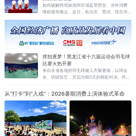
如何破解跨境旅游跨区域监管壁垒、涉外消费
维权难等痛点，近日，哈尔滨、黑河、绥芬河
三地市场监管部门共同签订中俄跨境游高质量
发展战略合作框架协议，这标志着哈黑绥三地
跨境旅游市场监管一体化协同共治机制正式落
地。此举跨区域监管合作，重在立足黑龙江对
俄开放优势、破解跨境文旅治理难题的创新实
践，有效填补了跨境旅游协同监管空白。据介
挥拍逐梦！黑龙江省十六届运动会羽毛球
绍，本次以“优势互补
比赛火热开赛
来自全省各地的羽毛球健儿齐聚赛场，以球会
友、切磋技艺，开启为期3天的精彩对决。作为
黑龙江省运会经典竞技项目，本次羽毛球赛事
赛程紧凑、看点十足。据了解，比赛共设置
从“打卡”到“入戏”：2026暑期消费上演体验式革命
男、女团体和混合双打、男子双打、女子双
打、男子单打、女子单打七大竞赛项目，全面
覆盖羽毛球主流竞赛组别，为