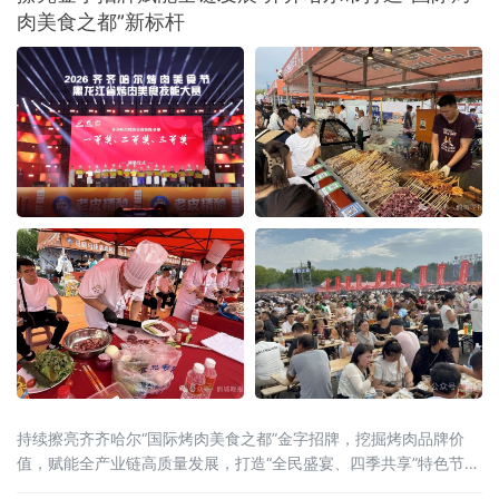
计赋能烤肉产业，推动本土品牌提质升级。地
肉美食之都”新标杆
方有关部门负责人、高校师生、设计从业者、
餐饮企业代表及媒体记者参加典礼，共同见证
优秀设计作品颁奖，并围绕创意成果的产业转
化展开交
持续擦亮齐齐哈尔“国际烤肉美食之都”金字招牌，挖掘烤肉品牌价
值，赋能全产业链高质量发展，打造“全民盛宴、四季共享”特色节庆
IP，联动国内外行业资源