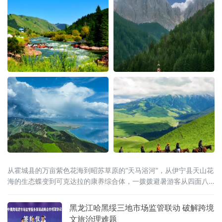
从霍城县的万亩紫色花海到昭苏草原的“天马浴河”，从伊宁县天山花
海的生态蝶变到可克达拉的康养综合体，一拨拨避暑游客从四面八
方涌入这片“中亚湿岛”，在绿水青山间慢下来、住下来。
黑龙江哈黑绥三地市场监管联动 破解跨境
文旅治理难题