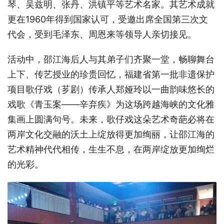
琴、吴兹明、张丹、洪镇平等艺术名家。其艺术成就
更在
1960年得到国家认可，受邀出席全国第三次文
代会，受到毛泽东、周恩来等领导人亲切接见。
活动中，邵江海后人与其弟子们齐聚一堂，畅聊舞台
上下、传艺授业的珍贵回忆，福建省第一批非遗保护
项目歌仔戏（芗剧）传承人郑娅玲以一曲韵味悠长的
戏歌《青玉案
——辛弃疾》为这场跨越海峡的文化雅
集画上圆满句号。未来，歌仔戏这朵艺术奇葩必将在
两岸文化交融的沃土上绽放得更加绚丽，让邵江海的
艺术精神代代相传，生生不息，在两岸绽放更加绚烂
的光彩。