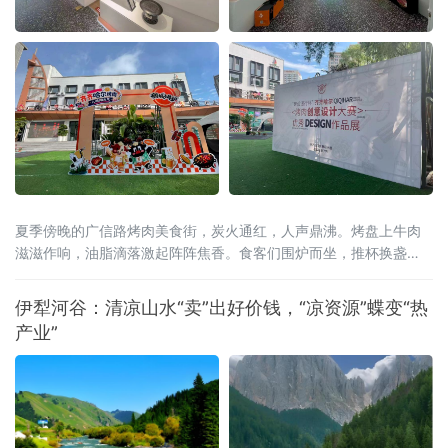
夏季傍晚的广信路烤肉美食街，炭火通红，人声鼎沸。烤盘上牛肉
滋滋作响，油脂滴落激起阵阵焦香。食客们围炉而坐，推杯换盏
间，一位从北京远道而来的游客举起手机拍下眼前的热闹场景，配
文发了一条朋友圈：“这才是齐齐哈尔——烟火气里藏着文化味。”文
伊犁河谷：清凉山水“卖”出好价钱，“凉资源”蝶变“热
化味，正是2026齐齐哈尔烤肉美食节试图为这炉百年炭火注入的全
产业”
新内涵。齐齐哈尔烤肉的历史，可追溯至新石器时代嫩江