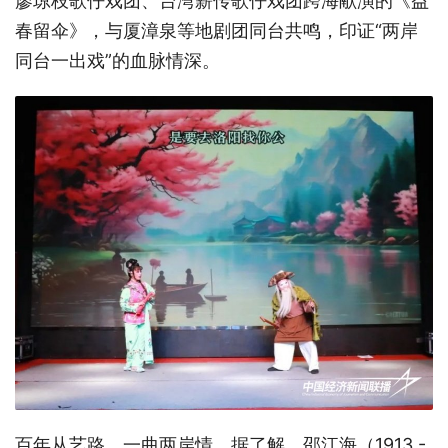
廖琼枝歌仔戏团、台湾薪传歌仔戏团跨海献演的《益
春留伞》，与厦漳泉等地剧团同台共鸣，印证“两岸
同台一出戏”的血脉情深。
百年从艺路，一曲两岸情。据了解，
邵江海（
1913 -