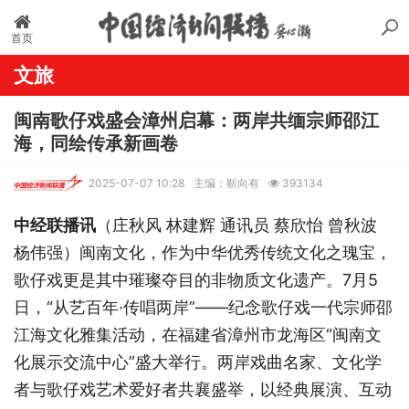
首页
文旅
闽南歌仔戏盛会漳州启幕：两岸共缅宗师邵江
海，同绘传承新画卷
2025-07-07 10:28
主编：靳向有
393134
中经联播讯
（庄秋风
林建辉
通讯员
蔡欣怡
曾秋波
杨伟强）
闽南文化，作为中华优秀传统文化之瑰宝，
歌仔戏更是其中璀璨夺目的非物质文化遗产。7月5
日，“从艺百年·传唱两岸”——纪念歌仔戏一代宗师邵
江海文化雅集活动，在福建省漳州市龙海区“闽南文
化展示交流中心”盛大举行。两岸戏曲名家、文化学
者与歌仔戏艺术爱好者共襄盛举，以经典展演、互动