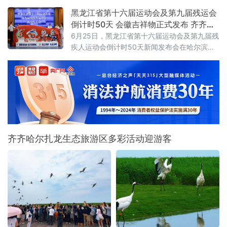
济”：一张球票变成“旅行通行证”“东北超”是全国
黑龙江省第十六届运动会及第九届残运会
首个由辽吉黑蒙联合主办的群众足球赛事，沈
倒计时50天 会徽吉祥物正式发布 齐齐哈
阳、大
尔时隔26年再迎省级顶级赛事
6月25日，黑龙江省第十六届运动会及第九届残
疾人运动会倒计时50天新闻发布会在哈尔滨举
行。会上正式揭晓本届省运会、省残运会会徽
与吉祥物，并通报赛事筹备、竞赛组织、服务
保障及文体旅融合等重点工作，标志着全省规
模最大的综合性体育盛会全面进入决战冲刺阶
段。齐齐哈尔时隔26年再度承办省级顶级赛
事，将以“简约、安全、精彩、独具特色”为目
标，倾力呈现一
齐齐哈尔扎龙生态旅游区多彩活动迎游客