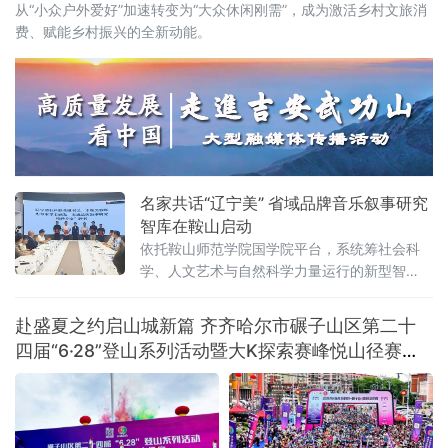
从“小众户外爱好”加速转变为“大众休闲刚需”，成为激活乡村文旅消
费、赋能乡村振兴的全新动能。
名家共话“辽宁美” 省域品牌音乐叙事研究
智库在鞍山启动
依托鞍山师范学院国学院平台，系统筹社会科
学、人文艺术与自然科学力量运行的新型智
库，未来将重点攻坚音乐叙事基础理论体系，
围绕新大众文艺、古典音乐、传统文化、地域
赴盛夏之约启山城新篇 齐齐哈尔市碾子山区第二十
文化及诵读传播五大方向深耕细作，着力补齐
四届“6·28”登山系列活动暨大K探索赛峰悦山径赛激
国内音乐叙事系统化研究短板，形成有组织科
情开赛
研模式。