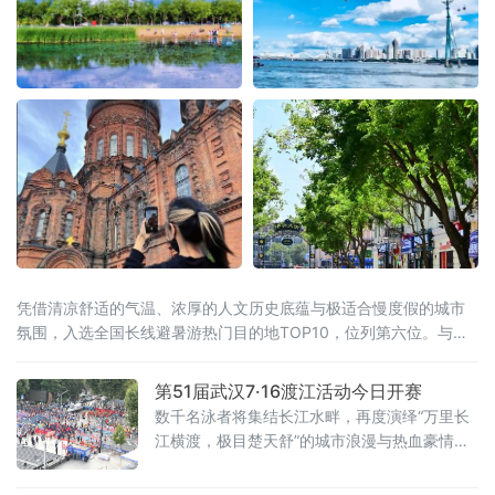
凭借清凉舒适的气温、浓厚的人文历史底蕴与极适合慢度假的城市
氛围，入选全国长线避暑游热门目的地TOP10，位列第六位。与此
同时，同省漠河市跻身全国避暑热门县域前十。黑龙江“一城一县”双
双上榜，让“避暑胜地·清凉龙江”的品牌在这个夏天格外耀眼。“天然
第51届武汉7·16渡江活动今日开赛
空调”是最硬核的底牌当全国多地持续“炙烤”模式，哈尔滨的清凉堪
数千名泳者将集结长江水畔，再度演绎“万里长
称
江横渡，极目楚天舒”的城市浪漫与热血豪情。
渡江活动遵循以往惯例，分为个人抢渡长江挑
战赛和群众方队横渡两个项目，兼顾专业竞技