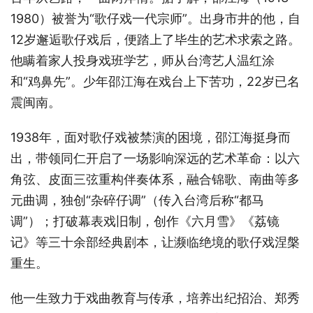
1980）被誉为“歌仔戏一代宗师”。出身市井的他，自
12岁邂逅歌仔戏后，便踏上了毕生的艺术求索之路。
他瞒着家人投身戏班学艺，师从台湾艺人温红涂
和“鸡鼻先”。少年邵江海在戏台上下苦功，22岁已名
震闽南。
1938年，面对歌仔戏被禁演的困境，邵江海挺身而
出，带领同仁开启了一场影响深远的艺术革命：以六
角弦、皮面三弦重构伴奏体系，融合锦歌、南曲等多
元曲调，独创“杂碎仔调”（传入台湾后称“都马
调”）；打破幕表戏旧制，创作《六月雪》《荔镜
记》等三十余部经典剧本，让濒临绝境的歌仔戏涅槃
重生。
他一生致力于戏曲教育与传承，培养出纪招治、郑秀