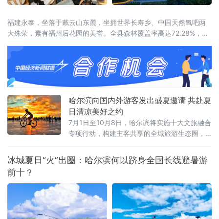
福建永泰，坐落于戴云山东麓，坐拥世界长寿乡、中国天然氧吧两
大殊荣，素有福州后花园的美誉。全县森林覆盖率高达72.28%，林
海连绵叠翠，溪涧澄澈环绕，全域负氧离子充沛。
哈尔滨向国内外游客发出盛夏邀请 共赴夏
日清凉美好之约
7月1日至10月8日，哈尔滨将实施十大文旅融合
专项行动，构建主客共享的全域旅游生态圈，
让大家尽享“最北、最美、最清凉”的夏日盛宴。
冰城夏日“火”出圈：哈尔滨何以跻身全国长线避暑游
前十？