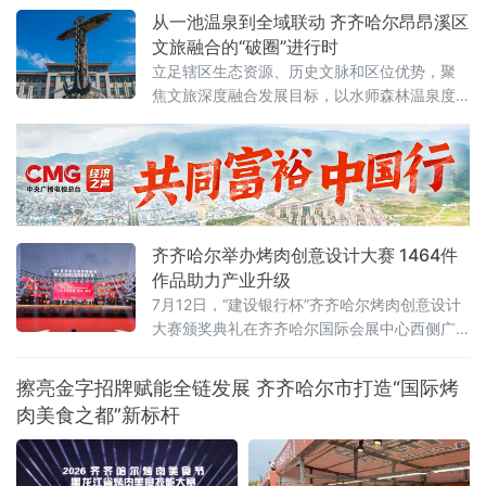
性与全民参与性。参赛选手均在武昌汉阳门1号
从一池温泉到全域联动 齐齐哈尔昂昂溪区
明口码头下水，个人抢渡长江挑战赛至汉阳南
文旅融合的“破圈”进行时
岸嘴起水，全程游程约1800米，经过十
立足辖区生态资源、历史文脉和区位优势，聚
焦文旅深度融合发展目标，以水师森林温泉度
假区核心业态为突破口，整合生态休闲、体育
赛事、涉外交流、历史街区、文物遗址多元文
旅资源，破除单点运营、季节受限、业态分散
发展瓶颈，探索特色化、全季节、全域化文旅
融合发展新路径，推动辖区文旅产业从单点景
区提质向全域业态联动升级，激活区域文
齐齐哈尔举办烤肉创意设计大赛 1464件
作品助力产业升级
7月12日，“建设银行杯”齐齐哈尔烤肉创意设计
大赛颁奖典礼在齐齐哈尔国际会展中心西侧广
场举行。大赛以“鹤城烟火·齐聚创意”为主题，
共收到有效参赛作品1464件，旨在通过创意设
擦亮金字招牌赋能全链发展 齐齐哈尔市打造“国际烤
计赋能烤肉产业，推动本土品牌提质升级。地
肉美食之都”新标杆
方有关部门负责人、高校师生、设计从业者、
餐饮企业代表及媒体记者参加典礼，共同见证
优秀设计作品颁奖，并围绕创意成果的产业转