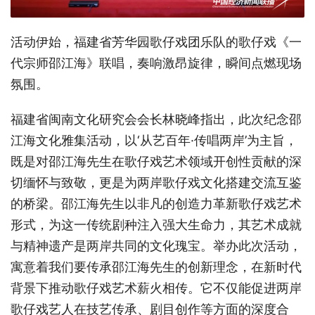
活动伊始，福建省芳华园歌仔戏团乐队的歌仔戏《一
代宗师邵江海》联唱，奏响激昂旋律，瞬间点燃现场
氛围。
福建省闽南文化研究会会长林晓峰指出，此次纪念邵
江海文化雅集活动，以
‘从艺百年·传唱两岸’为主旨，
既是对邵江海先生在歌仔戏艺术领域开创性贡献的深
切缅怀与致敬，更是为两岸歌仔戏文化搭建交流互鉴
的桥梁。邵江海先生以非凡的创造力革新歌仔戏艺术
形式，为这一传统剧种注入强大生命力，其艺术成就
与精神遗产是两岸共同的文化瑰宝。举办此次活动，
寓意着我们要传承邵江海先生的创新理念，在新时代
背景下推动歌仔戏艺术薪火相传。它不仅能促进两岸
歌仔戏艺人在技艺传承、剧目创作等方面的深度合