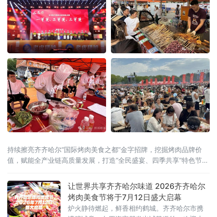
化展开交
持续擦亮齐齐哈尔“国际烤肉美食之都”金字招牌，挖掘烤肉品牌价
值，赋能全产业链高质量发展，打造“全民盛宴、四季共享”特色节庆
IP，联动国内外行业资源
让世界共享齐齐哈尔味道 2026齐齐哈尔
烤肉美食节将于7月12日盛大启幕
炉火静待燃起，鲜香相约鹤城。齐齐哈尔市携