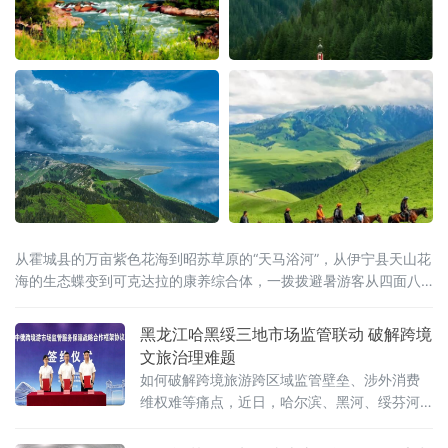
从霍城县的万亩紫色花海到昭苏草原的“天马浴河”，从伊宁县天山花
海的生态蝶变到可克达拉的康养综合体，一拨拨避暑游客从四面八
方涌入这片“中亚湿岛”，在绿水青山间慢下来、住下来。
黑龙江哈黑绥三地市场监管联动 破解跨境
文旅治理难题
如何破解跨境旅游跨区域监管壁垒、涉外消费
维权难等痛点，近日，哈尔滨、黑河、绥芬河
三地市场监管部门共同签订中俄跨境游高质量
发展战略合作框架协议，这标志着哈黑绥三地