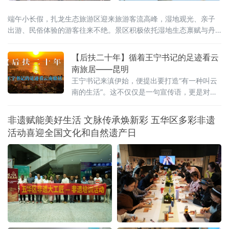
端午小长假，扎龙生态旅游区迎来旅游客流高峰，湿地观光、亲子
出游、民俗体验的游客往来不绝。景区积极依托湿地生态禀赋与丹
顶鹤文旅IP，将端午传统民俗与生态旅游巧妙融合，推出一系列特
色主题活动。才艺展演舞台上，游客踊跃登台互动，香包手工制作
【后扶二十年】循着王宁书记的足迹看云
区大家选用艾草、白芷等药材亲手缝制端午香囊，趣味知识问答、
南旅居——昆明
投壶、射五毒等民俗游戏热闹开启。游客在观
王宁书记来滇伊始，便提出要打造“有一种叫云
南的生活”。这不仅仅是一句宣传语，更是对这
片土地深沉的期许。从前，我们以为那是远方
客栈的风铃，是滤镜下的云卷云舒。直到我循
非遗赋能美好生活 文脉传承焕新彩 五华区多彩非遗
着王宁书记的足迹，走进昆明那些因水而迁、
活动喜迎全国文化和自然遗产日
因水而兴的土地，才读懂其深意：云南的生
活，不仅是造物主的偏爱，更是奋斗者的烟
火。一、有一种叫云南的生活，从心出发这