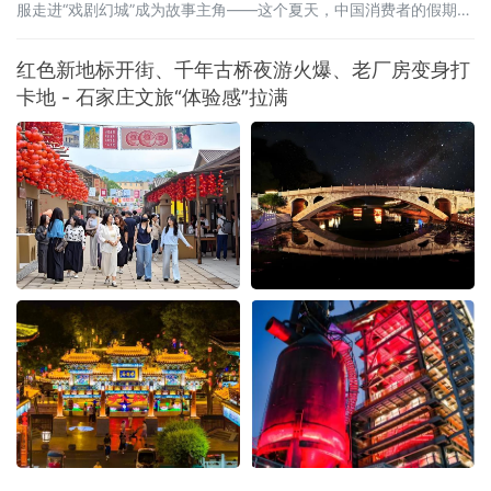
服走进“戏剧幻城”成为故事主角——这个夏天，中国消费者的假期打
开方式正在被彻底重写。2026年暑期，一场从“买商品”到“买体验”、
从“打卡式”到“入戏式”的消费变革席卷全国。文旅部启动的全国暑期
红色新地标开街、千年古桥夜游火爆、老厂房变身打
文旅消费季，各地落地超3万场特色活动、发放4.5亿元文旅补贴；
卡地 - 石家庄文旅“体验感”拉满
国务院近期批复的《扩大消费“十五五”规划》更明确