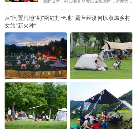
满腔诚意，向四海宾朋发出诚挚邀约，欢迎大
家走进“国际烤肉美食之都”，于氤氲烟火间品尝
地道齐市烤肉，感受这座城市独有的市井韵味
从“闲置荒地”到“网红打卡地” 露营经济何以点燃乡村
与待客温情。
文旅“新火种”