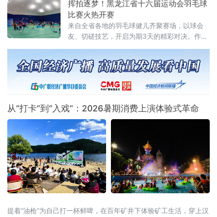
挥拍逐梦！黑龙江省十六届运动会羽毛球
跨境旅游市场监管一体化协同共治机制正式落
比赛火热开赛
地。此举跨区域监管合作，重在立足黑龙江对
来自全省各地的羽毛球健儿齐聚赛场，以球会
俄开放优势、破解跨境文旅治理难题的创新实
友、切磋技艺，开启为期3天的精彩对决。作为
践，有效填补了跨境旅游协同监管空白。据介
黑龙江省运会经典竞技项目，本次羽毛球赛事
绍，本次以“优势互补
赛程紧凑、看点十足。据了解，比赛共设置
男、女团体和混合双打、男子双打、女子双
打、男子单打、女子单打七大竞赛项目，全面
覆盖羽毛球主流竞赛组别，为
从“打卡”到“入戏”：2026暑期消费上演体验式革命
提着“油枪”为自己打一杯鲜啤，在百年矿井下体验矿工生活，穿上汉