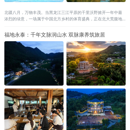
北疆八月，万物丰茂。当黑龙江三江平原的千里沃野掀开一年中最
浓烈的绿意，一场属于中国北方乡村的体育盛典，正在北大荒腹地
蓄势待发。2026年8月15日至20日，全国和美乡村篮球大赛（村
BA）北部大区赛，将在黑龙江省宝清县燃情启幕。这是村BA大区赛
福地永泰：千年文脉润山水 双脉康养筑旅居
的炽热季风首次吹度山海关，深入广袤的东北粮仓。届时，来自北
京、天津、河北、山西、内蒙古、辽宁、吉林、山东、新疆、黑龙
江等北部十省区的