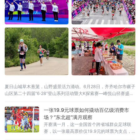
夏日山城草木葱茏，山野盛景活力涌动。6月28日，齐齐哈尔市碾子
山区第二十四届“6·28”登山系列活动暨大K探索赛—峰悦山径赛盛大
开启。本届活动由齐齐哈尔市碾子山区人民政府主办，齐齐哈尔市
文广旅游局、市体育局、市融媒体中心鼎力支持，区文广旅游局、
一张19.9元球票如何撬动百亿级消费市
齐齐哈尔圣金旅游发展有限公司承办，辽宁维思天品体育发展有限
场？“东北超”满月观察
公司专业运营。二十四年
开赛满一月，这一全国首个跨省域群众足球联
赛，以一张最高票价仅19.9元的球票为支点，
撬动了区域文旅消费的“超”级热度。“票根经