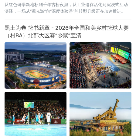
从红色研学新地标到千年古桥夜游，从工业遗存活化到沉浸式互动
演绎，一场从“观光游”向“深度体验游”的转型升级正在加速推进。
黑土为卷 篮书新章 - 2026年全国和美乡村篮球大赛
（村BA）北部大区赛“乡聚”宝清