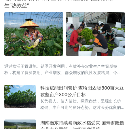
生“热效益”
通过盘活闲置设施、错季开发利用，有效补齐农业生产空窗期短
板，构建了资源复用、产业增效、群众增收的良性发展格局。今
年，
科技赋能田间管护 查哈阳农场800亩大豆
攻坚亩产300公斤目标
长势喜人、苗齐苗壮、绿意盎然，呈现出长势
稳健、丰产可期的良好态势。这片长势优良的
地块，正是这个农场今年重点打造的800亩大豆
良种良法技术集成示范田。
湖南衡东持续暴雨致水稻受灾 国寿财险衡