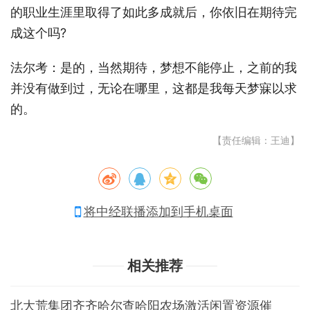
的职业生涯里取得了如此多成就后，你依旧在期待完
成这个吗?
法尔考：是的，当然期待，梦想不能停止，之前的我
并没有做到过，无论在哪里，这都是我每天梦寐以求
的。
【责任编辑：王迪】
将中经联播添加到手机桌面
相关推荐
北大荒集团齐齐哈尔查哈阳农场激活闲置资源催