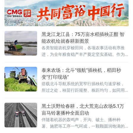
的厂房，空气里飘着淡淡的菌香。没有传统大
棚的泥泞和杂乱，取而代之的是一面面“蘑菇
墙”、高速运转的自动化生产线，以及无处不在
的自动传送带。这里，鹿茸菇正过着“数字生
活”。“很多人问我，从来没种过蘑菇，凭啥能种
黑龙江龙江县：75万亩水稻插秧正酣 智
得这么好？”企业相关负责人龚希文笑着说，
能农机绘就春耕新图景
各类智能农机穿梭田间，各项农事活动有序推
进，为全年粮食稳产丰产奠定坚实基础。作为
国家重要商品粮基地和绿色食品生产基地，龙
江县今年紧扣农时节点，提前谋划、周密部
泰来农场：北斗“领航”插秧机，稻田秒
署，统筹协调各乡镇做好地块整理、农机调
变“打印现场”
配、秧苗供应等各项保障工作，组织农技人员
搭载北斗导航系统的宽窄行插秧机匀速穿梭，
下沉
所过之处，秧苗行距规整、株距均匀，如同用
打印机在稻田里“绘制”出一行行绿色的丰收希
望。北斗“领航”：插秧作业精准如“打印”
黑土沃野绘春耕，北大荒克山农场5.1万
亩马铃薯播种全面启动
伴随着机器的轰鸣声，开沟、破土、播种种
薯、施肥等工序一气呵成，一颗颗圆润饱满的
种薯被稳稳送入土层，正式拉开了农场5.1万亩