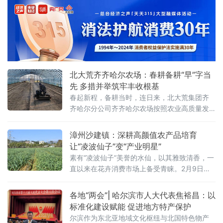
设计、资金落实、施工准备等情况汇报，研究
解决推进中的堵点难点问题，对下一步工作进
行再动员、再部署、再压实。
北大荒齐齐哈尔农场：春耕备耕“早”字当
先 多措并举筑牢丰收根基
春起新程，备耕当时，连日来，北大荒集团齐
齐哈尔分公司齐齐哈尔农场按照农业高质量发
展要求，早部署、早落实、早行动，有条不紊
地积极推进备春耕各项工作。农场全面开展种
漳州沙建镇：深耕高颜值农产品培育
子、化肥、农药、滴灌管带等春耕物资，组织
让“凌波仙子”变“产业明星”
种植户开展扣棚、床土准备、平整苗床等工
素有“凌波仙子”美誉的水仙，以其雅致清香，一
作；各管理区切实增强责任感和紧迫感，抢前
直以来在花卉消费市场上备受青睐。2月9日，
抓早，结合天气变化与农时要求，科学引导种
在福建省漳州市华安县沙建镇日新村陂乌水仙
植户推进清雪扣棚、
花种植基地，数十亩露天水仙花田映入眼帘，
各地“两会”| 哈尔滨市人大代表焦裕昌：以
一片生机勃勃的培育景象徐徐展开。据悉，该
标准化建设赋能 促进地方特产保护
水仙花种植基地面积约五十亩，于2025年启动
尔滨作为东北亚地域文化枢纽与北国特色物产