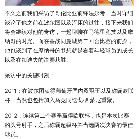
不久之前我们采访了哥伦比亚前锋法尔考，当时详细
谈论了他之前在波尔图以及河床的过往，接下来我们
将会继续对他的专访，一起聊聊在马德里竞技以及摩
纳哥的时光。而在备战同曼城第二回合比赛的前夕，
他也谈到了在摩纳哥的梦想就是看着年轻球员的成长
以及在加迪夫的决赛获胜。
采访中的关键时刻：
2011：在波尔图获得葡萄牙国内双冠王以及称霸欧联
杯，当然也包括加入马竞同迭戈·西蒙尼重聚。
2012：连续第二个赛季赢得欧联杯，也是本次比赛
的头号射手，之后称霸超级杯并当选两次决赛的最佳
球员。