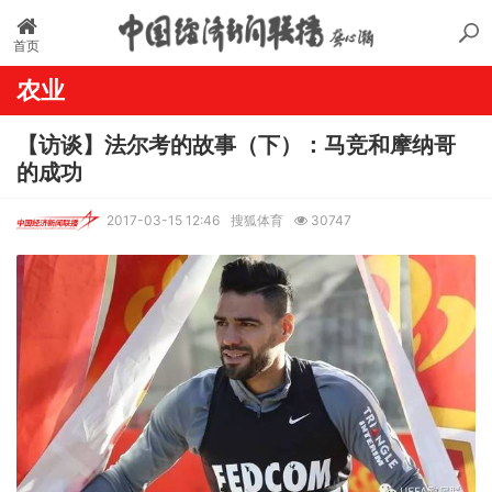
首页
农业
【访谈】法尔考的故事（下）：马竞和摩纳哥
的成功
2017-03-15 12:46
搜狐体育
30747