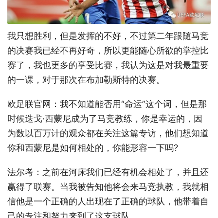
我只想胜利，但是发挥的不好，不过第二年跟随马竞
的决赛我已经不再好奇，所以更能随心所欲的掌控比
赛了，我也更多的享受比赛，我认为这是对我最重要
的一课，对于那次在布加勒斯特的决赛。
欧足联官网：我不知道能否用“命运”这个词，但是那
时候迭戈·西蒙尼成为了马竞教练，你是幸运的，因
为数以百万计的观众都在关注这篇专访，他们想知道
你和西蒙尼是如何相处的，你能形容一下吗?
法尔考：之前在河床我们已经有机会相处了，并且还
赢得了联赛。当我被告知他将会来马竞执教，我就相
信他是一个正确的人出现在了正确的球队，他带着自
己的专注和努力来到了这支球队。