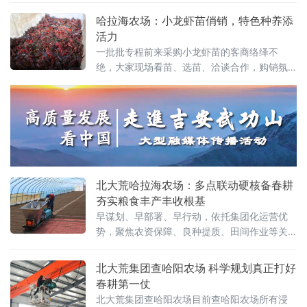
马铃薯的播种大幕。在播种现场，技术人员包
哈拉海农场：小龙虾苗俏销，特色种养添
东庆手持小铲子蹲在田埂边，仔细测量着播种
活力
深度。“今年春季降雨偏多、气温
一批批专程前来采购小龙虾苗的客商络绎不
绝，大家现场看苗、选苗、洽谈合作，购销氛
围火热又有序，成为园区里一道亮眼的风景
线。在小龙虾养殖区域，客商仔细察看虾苗的
规格大小、活跃程度及生长情况，详细询问养
殖模式、投喂管理、水质调控等技术细节。养
殖户吕庆伟现场介绍了小龙虾苗种培育流程、
生态养殖优势
北大荒哈拉海农场：多点联动硬核备春耕
夯实粮食丰产丰收根基
早谋划、早部署、早行动，依托集团化运营优
势，聚焦农资保障、良种提质、田间作业等关
键重点，多措并举高标准、高质量推进备春耕
各项工作，为全年农业稳产增收筑牢坚实根
北大荒集团查哈阳农场 科学规划真正打好
基。农资统储统供 筑牢春耕物资根基为让种植
春耕第一仗
户用上质优价廉的“放心农资”
北大荒集团查哈阳农场目前查哈阳农场所有浸